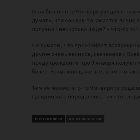
Если бы сон про 9 января увидела толь
думать, что сон как-то касается лично 
получили несколько людей – что-то тут 
Не думаем, что произойдет возвращени
другое очень великое, связанное с Всев
предупреждение про 9 января получил 
более. Возможно даже все, кого это кас
Тем не менее, что-то 9 января определ
грандиозное определено, так что след
POSTED UNDER
КОНСПИРОЛОГИЯ