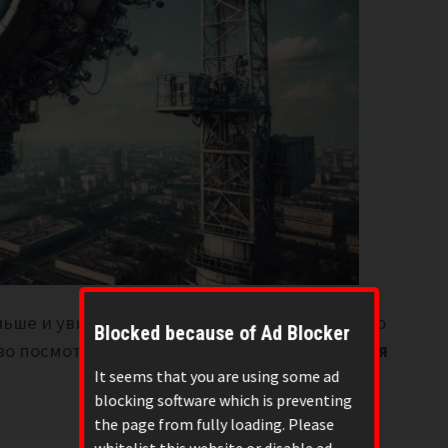
ьше и увидела какого-то человека, стоящего
Blocked because of Ad Blocker
во посмотрел на неё и сказал:
у тебя остался
It seems that you are using some ad
blocking software which is preventing
the page from fully loading. Please
whitelist this website or disable ad