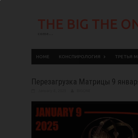
Skip
to
THE BIG THE O
content
come…
HOME
КОНСПИРОЛОГИЯ
ТРЕТЬЯ 
Перезагрузка Матрицы 9 январ
January 8, 2025
BIGONE