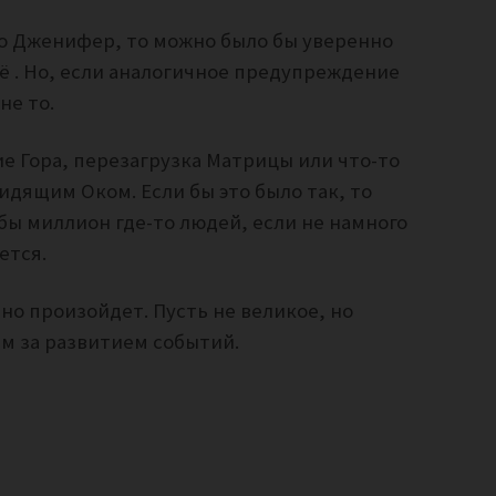
ко Дженифер, то можно было бы уверенно
её . Но, если аналогичное предупреждение
не то.
е Гора, перезагрузка Матрицы или что-то
идящим Оком. Если бы это было так, то
бы миллион где-то людей, если не намного
ается.
ено произойдет. Пусть не великое, но
им за развитием событий.