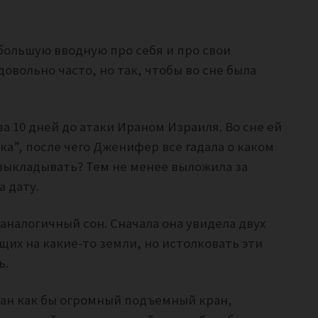
большую вводную про себя и про свои
овольно часто, но так, чтобы во сне была
а 10 дней до атаки Ираном Израиля. Во сне ей
ка”, после чего Дженифер все гадала о каком
 выкладывать? Тем не менее выложила за
а дату.
налогичный сон. Сначала она увидела двух
их на какие-то земли, но истолковать эти
ь.
зан как бы огромный подъемный кран,