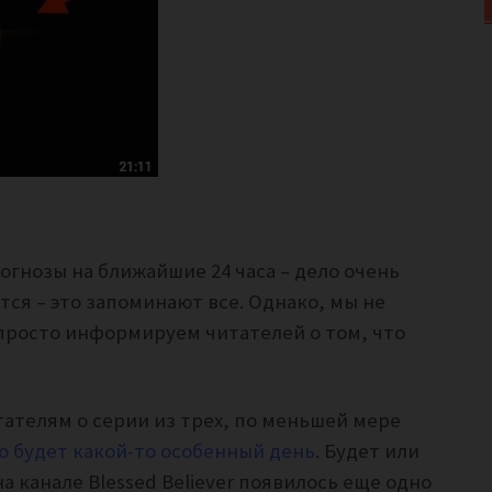
огнозы на ближайшие 24 часа – дело очень
тся – это запоминают все. Однако, мы не
 просто информируем читателей о том, что
тателям о серии из трех, по меньшей мере
го будет какой-то особенный день
. Будет или
 на канале
Blessed Believer появилось еще одно