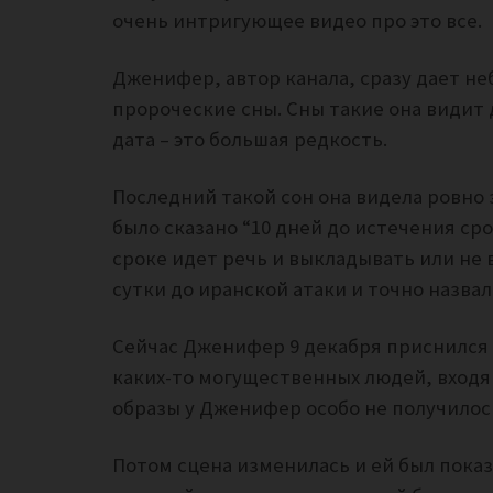
очень интригующее видео про это все.
Дженифер, автор канала, сразу дает не
пророческие сны. Сны такие она видит д
дата – это большая редкость.
Последний такой сон она видела ровно з
было сказано “10 дней до истечения сро
сроке идет речь и выкладывать или не
сутки до иранской атаки и точно назвал
Сейчас Дженифер 9 декабря приснился а
каких-то могущественных людей, входящ
образы у Дженифер особо не получилос
Потом сцена изменилась и ей был пока