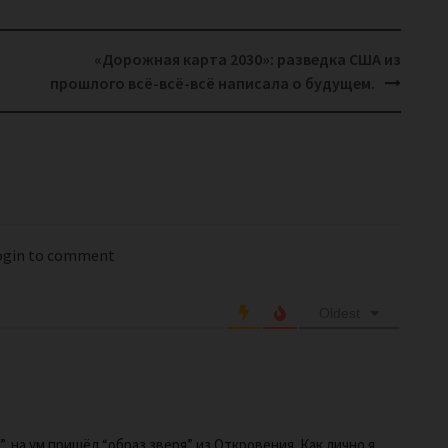
«Дорожная карта 2030»: разведка США из
прошлого всё-всё-всё написала о будущем.
login to comment
Oldest
, на ум пришёл “образ зверя” из Откровения. Как лично я