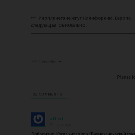
Post
Инопланетяне жгут Калифорнию. Европа
navigation
следующая. ОБНОВЛЕНО.
Subscribe
Please 
91
COMMENTS
atlast
1 year ago
Любопытно. Когда читал про “Биомеханический глаз”