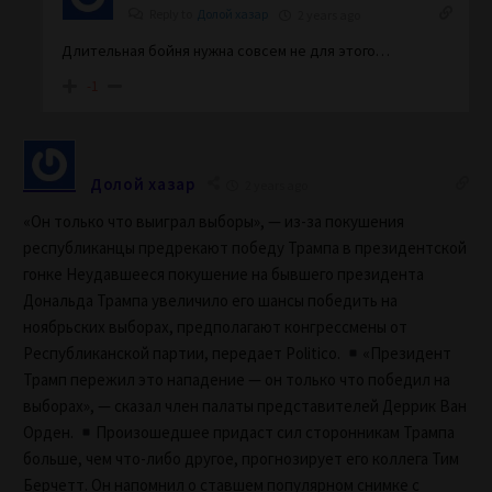
Reply to
Долой хазар
2 years ago
Длительная бойня нужна совсем не для этого…
-1
Долой хазар
2 years ago
«Он только что выиграл выборы», — из-за покушения
республиканцы предрекают победу Трампа в президентской
гонке Неудавшееся покушение на бывшего президента
Дональда Трампа увеличило его шансы победить на
ноябрьских выборах, предполагают конгрессмены от
Республиканской партии, передает Politico.
«Президент
Трамп пережил это нападение — он только что победил на
выборах», — сказал член палаты представителей Деррик Ван
Орден.
Произошедшее придаст сил сторонникам Трампа
больше, чем что-либо другое, прогнозирует его коллега Тим
Берчетт. Он напомнил о ставшем популярном снимке с