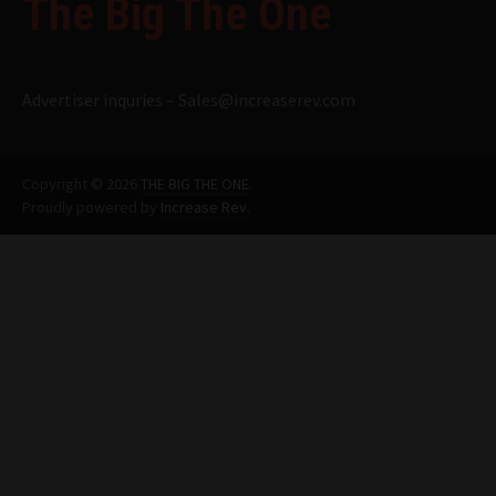
The Big The One
Advertiser inquries –
Sales@increaserev.com
Copyright © 2026
THE BIG THE ONE
.
Proudly powered by
Increase Rev
.