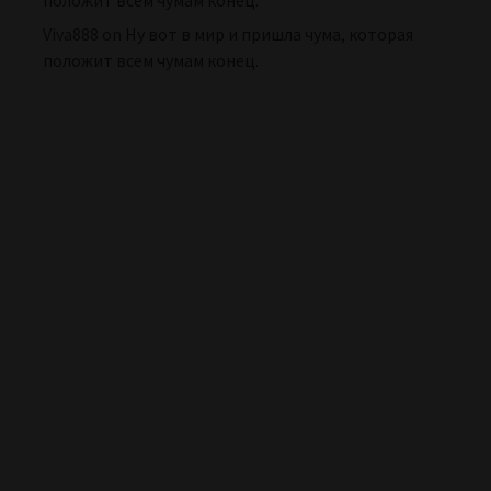
положит всем чумам конец.
Viva888
on
Ну вот в мир и пришла чума, которая
положит всем чумам конец.