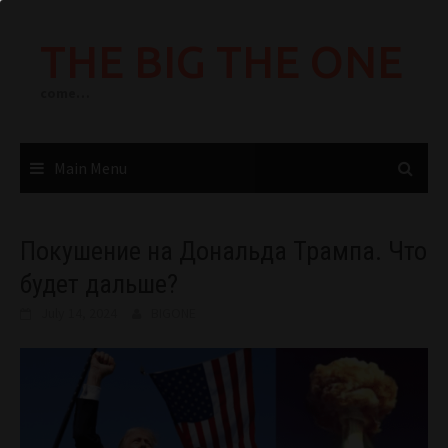
Skip
to
THE BIG THE ONE
content
come…
Main Menu
Покушение на Дональда Трампа. Что
будет дальше?
July 14, 2024
BIGONE