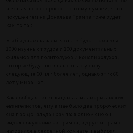
было на самом деле да как до сих по непонятно
и есть много вопросов. Поэтому думаем, что с
покушением на Дональда Трампа тоже будет
как-то так .
Мы бы даже сказали, что это будет тема для
1000 научных трудов и 100 документальных
фильмов для политолухов и конспиролухов,
которые будут возделывать эту ниву
следующие 60 или более лет, однако этих 60
лет у мира нет.
Как сообщает этот дядянька из американских
евангелистов, ему в мае было два пророческих
сна про Дональда Трампа: в одном сне он
видел покушение на Трампа, в другом Трамп
находился в секретной комнате и выбирал