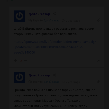
Долой хазар
Reply to
Долой хазар
2 years ago
Штаб Байдена прекращает рассылку рекламы своим
сторонникам. Это фиаско без вариантов.
https://apnews.com/live/election-biden-trump-campaign-
updates-07-13-2024#00000190-ae8a-dc4e-ab9d-
aeee3a340000
-2
Долой хазар
Reply to
Долой хазар
2 years ago
Гражданская война в США не за горами? Сегодняшнее
покушение на Трампа точно подтверждает загадочную
связь соединения Марса и Урана в Тельце с
«воинственными импульсами» США. Теперь ждём