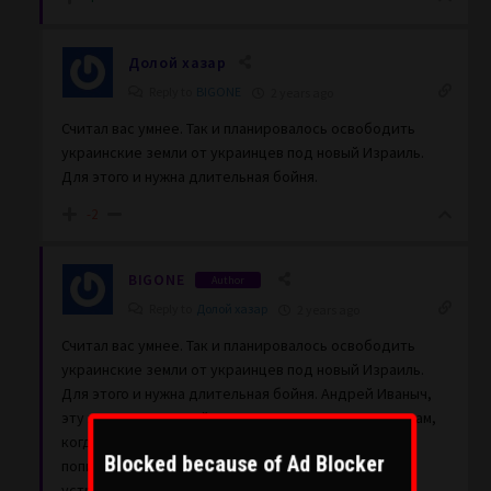
Долой хазар
Reply to
BIGONE
2 years ago
Считал вас умнее. Так и планировалось освободить
украинские земли от украинцев под новый Израиль.
Для этого и нужна длительная бойня.
-2
BIGONE
Author
Reply to
Долой хазар
2 years ago
Считал вас умнее. Так и планировалось освободить
украинские земли от украинцев под новый Израиль.
Для этого и нужна длительная бойня. Андрей Иваныч,
эту х-ню рассказывайте юным малолетним мордвинам,
когда они придут к вам на лавочку возле подъезда
Blocked because of Ad Blocker
попить пивка. Пандемия вам наглядно показала, как
устроен мир – QR коды ввели даже талибы.