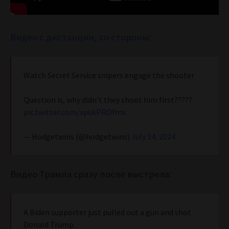
Видео с дистанции, со стороны:
Watch Secret Service snipers engage the shooter
Question is, why didn’t they shoot him first?????
pic.twitter.com/vpukPROYmx
— Hodgetwins (@hodgetwins)
July 14, 2024
Видео Трампа сразу после выстрела:
A Biden supporter just pulled out a gun and shot
Donald Trump.