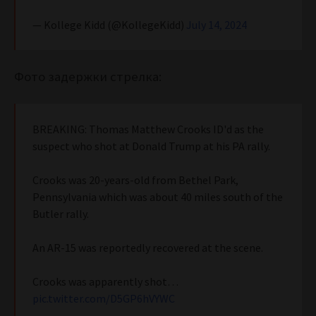
— Kollege Kidd (@KollegeKidd)
July 14, 2024
Фото задержки стрелка:
BREAKING: Thomas Matthew Crooks ID'd as the
suspect who shot at Donald Trump at his PA rally.
Crooks was 20-years-old from Bethel Park,
Pennsylvania which was about 40 miles south of the
Butler rally.
An AR-15 was reportedly recovered at the scene.
Crooks was apparently shot…
pic.twitter.com/D5GP6hVYWC