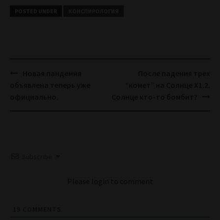
POSTED UNDER
КОНСПИРОЛОГИЯ
Post
Новая пандемия
После падения трех
navigation
объявлена теперь уже
“комет” на Солнце X1.2.
официально.
Солнце кто-то бомбит?
Subscribe
Please login to comment
19
COMMENTS