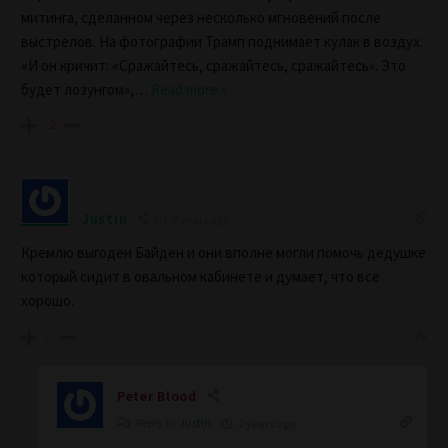
митинга, сделанном через несколько мгновений после
выстрелов. На фотографии Трамп поднимает кулак в воздух.
«И он кричит: «Сражайтесь, сражайтесь, сражайтесь». Это
будет лозунгом»,
…
Read more »
-2
Justin
2 years ago
Кремлю выгоден Байден и они вполне могли помочь дедушке
который сидит в овальном кабинете и думает, что все
хорошо.
0
Peter Blood
Reply to
Justin
2 years ago