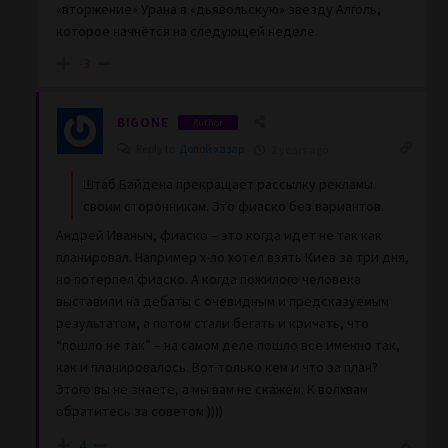
«вторжение» Урана в «дьявольскую» звезду Алголь,
которое начнётся на следующей неделе.
-3
BIGONE
Author
Reply to
Долой хазар
2 years ago
Штаб Байдена прекращает рассылку рекламы
своим сторонникам. Это фиаско без вариантов.
Андрей Иваныч, фиаско – это когда идет не так как
планировал. Например х-ло хотел взять Киев за три дня,
но потерпел фиаско. А когда пожилого человека
выставили на дебаты с очевидным и предсказуемым
результатом, а потом стали бегать и кричать, что
“пошло не так” – на самом деле пошло все именно так,
как и планировалось. Вот только кем и что за план?
Этого вы не знаете, а мы вам не скажем. К волхвам
обратитесь за советом ))))
4