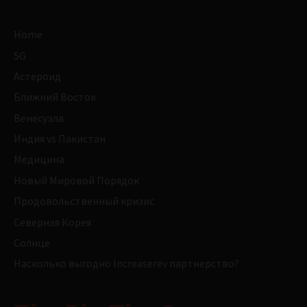
Home
5G
Астероид
Ближний Восток
Венесуэла
Индия vs Пакистан
Медицина
Новый Мировой Порядок
Продовольственный кризис
Северная Корея
Солнце
Насколько выгодно Increaserev партнерство?