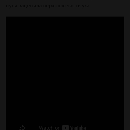
пуля зацепила верхнюю часть уха.