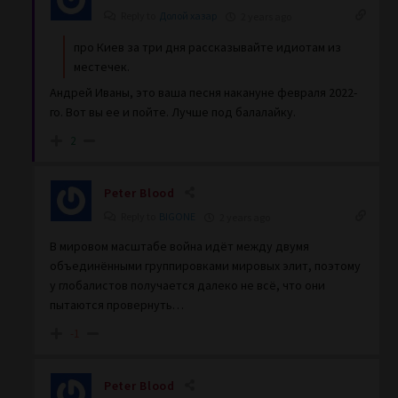
Reply to
Долой хазар
2 years ago
про Киев за три дня рассказывайте идиотам из
местечек.
Андрей Иваны, это ваша песня накануне февраля 2022-
го. Вот вы ее и пойте. Лучше под балалайку.
2
Peter Blood
Reply to
BIGONE
2 years ago
В мировом масштабе война идёт между двумя
объединёнными группировками мировых элит, поэтому
у глобалистов получается далеко не всё, что они
пытаются провернуть…
-1
Peter Blood