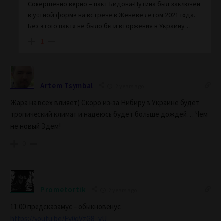
Совершенно верно – пакт Бидона-Путина был заключён
в устной форме на встрече в Женеве летом 2021 года.
Без этого пакта не было бы и вторжения в Украину…
-1
Artem Tsymbal
2 years ago
Жара на всех влияет) Скоро из-за Нибиру в Украине будет
тропический климат и надеюсь будет больше дождей… Чем
не новый Эдем!
0
Prometortik
2 years ago
11:00 предсказамус – обыкновенус
https://youtu.be/Ey0qVzG8_vU