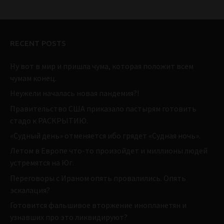
RECENT POSTS
Ну вот в мир и пришла чума, которая положит всем
чумам конец.
Неужели началась новая пандемия?!
Правительство США приказало пастырям готовить
стадо к РАСКРЫТИЮ.
«Судный день» отменяется ибо грядет «Судная ночь».
Летом в Европе что-то произойдет и миллионы людей
устремятся на Юг.
Переговоры с Ираном опять провалились. Опять
эскалация?
Готовится фальшивое вторжение инопланетян и
узнавших про это ликвидируют?