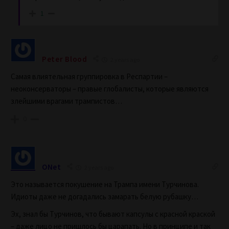
1
Peter Blood
2 years ago
Самая влиятельная группировка в Респартии –
неоконсерваторы – правые глобалисты, которые являются
злейшими врагами трампистов…
0
ONet
2 years ago
Это называется покушение на Трампа имени Турчинова.
Идиоты даже не догадались замарать белую рубашку…
Эх, знал бы Турчинов, что бывают капсулы с красной краской
– даже лицо не пришлось бы царапать. Но в принципе и так