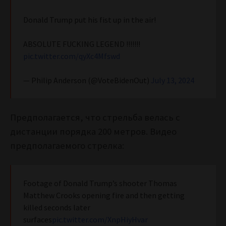
Donald Trump put his fist up in the air!
ABSOLUTE FUCKING LEGEND !!!!!!!
pic.twitter.com/qyXc4Mfswd
— Philip Anderson (@VoteBidenOut)
July 13, 2024
Предполагается, что стрельба велась с
дистанции порядка 200 метров. Видео
предполагаемого стрелка:
Footage of Donald Trump’s shooter Thomas
Matthew Crooks opening fire and then getting
killed seconds later
surfaces
pic.twitter.com/XnpHiyHvar