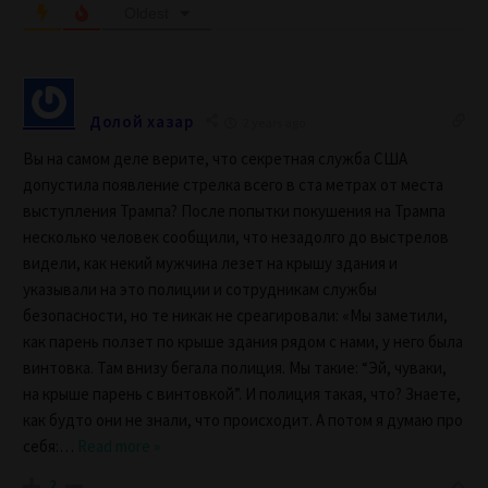
Oldest
Долой хазар
2 years ago
Вы на самом деле верите, что секретная служба США
допустила появление стрелка всего в ста метрах от места
выступления Трампа? После попытки покушения на Трампа
несколько человек сообщили, что незадолго до выстрелов
видели, как некий мужчина лезет на крышу здания и
указывали на это полиции и сотрудникам службы
безопасности, но те никак не среагировали: «Мы заметили,
как парень ползет по крыше здания рядом с нами, у него была
винтовка. Там внизу бегала полиция. Мы такие: “Эй, чуваки,
на крыше парень с винтовкой”. И полиция такая, что? Знаете,
как будто они не знали, что происходит. А потом я думаю про
себя:
…
Read more »
2