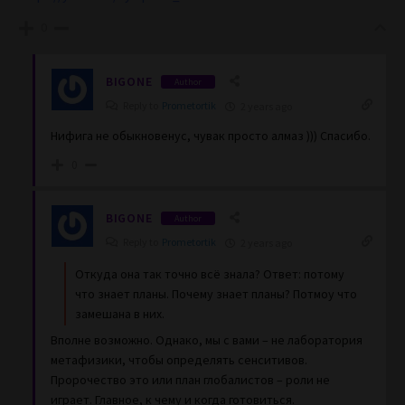
0
BIGONE
Author
Reply to
Prometortik
2 years ago
Нифига не обыкновенус, чувак просто алмаз ))) Спасибо.
0
BIGONE
Author
Reply to
Prometortik
2 years ago
Откуда она так точно всё знала? Ответ: потому
что знает планы. Почему знает планы? Потмоу что
замешана в них.
Вполне возможно. Однако, мы с вами – не лаборатория
метафизики, чтобы определять сенситивов.
Пророчество это или план глобалистов – роли не
играет. Главное, к чему и когда готовиться.