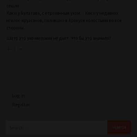
сошло.
Как и у Булатова, с отрезанным ухом… Как и у недавних
игилок-круасанов, паливших в Крокусе холостыми во все
стороны…
Шото это ухо им покоя не дает. Что бы это значило?
1
Log in
Register
Search
for: