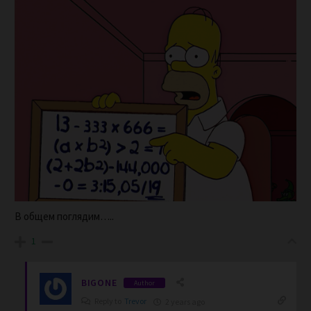
В общем поглядим…..
1
BIGONE
Author
Reply to
Trevor
2 years ago