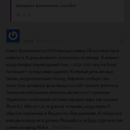
Шикарное дополнение, спасибо!
2
Jash
2 years ago
Совет Безопасности ООН передал заявку ПА на членство в
комитете В день великого солнечного затмения. В момент
когда Апофис (первозданый Хаос – תוהו ובוהו тоху ва боху)
поглощает солнце (мироздание). В первый день месяца
Нисан, когда произошел Исход. Мировое сообщество
запустило активную фазу процесса собственого апоптоза.
Тригером глобального апоптоза является отторжение
Израиля из глобальной системы народов мира. как сказано:
Йоэл 4, 1 Ибо вот, в те дни и в то время, когда верну Я
обратно плененных в Йеудее и в Йерушалаиме, Я соберу все
народы и сведу их в долину Йеошафата, и буду судиться там
с ними за народ Мой и
…
Read more »