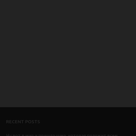
RECENT POSTS
Ну вот в мир и пришла чума, которая положит всем