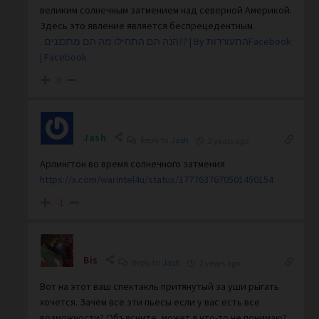
великим солнечным затмением над северной Америкой.
Здесь это явление является беспрецедентным.
. הנה הם התחילו מה הם מתכננים?? | By התעוררותFacebook
| Facebook
0
Jash
Reply to
Jash
2 years ago
Арлингтон во время солнечного затмения
https://x.com/warintel4u/status/1777637670501450154
-1
Bis
Reply to
Jash
2 years ago
Вот на этот ваш спектакль притянутый за уши рыгать
хочется. Зачем все эти пьесы если у вас есть все
возможности? Объясните, может я что-то не понимаю?