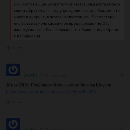
Сон брата из США, служителя из Техаса, он делиться сном
своим с братом для предупреждения народа Божьего кто
живёт в Америке, в штате Вашингтон, сон был повторён
ему 3 раза за ночь как важное предупреждение. Это
важно услышать! Там не только штат Вашингтон, а Орегон
и Калифорния.
0
Justin
2 years ago
30 мая 2012 г.
Пророческий сон о войне Иосифа Шмуэля
https://www.youtube.com/watch?v=8etxYRzG6Fg
0
Justin
2 years ago