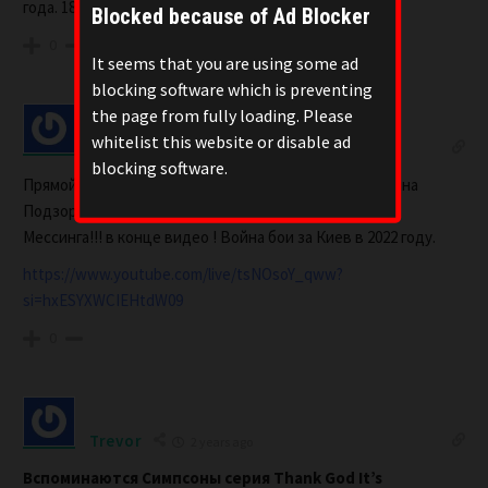
года. 18+11+20+19=
68
Blocked because of Ad Blocker
0
It seems that you are using some ad
blocking software which is preventing
the page from fully loading. Please
whitelist this website or disable ad
Justin
2 years ago
blocking software.
Прямой эфир состоялся 19 дек. 2021 г.
ВОРОНЕЖ
Ирина
Подзорова! Проект Кассиопея! Сюжет из видео Дух
Мессинга!!! в конце видео ! Война бои за Киев в 2022 году.
https://www.youtube.com/live/tsNOsoY_qww?
si=hxESYXWCIEHtdW09
0
Trevor
2 years ago
Вспоминаются Симпсоны серия Thank God It’s