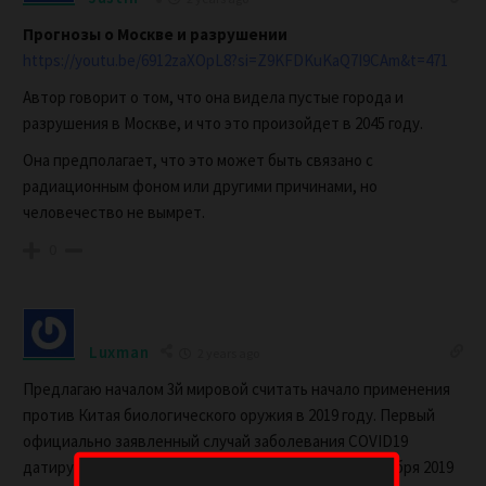
Прогнозы о Москве и разрушении
https://youtu.be/6912zaXOpL8?si=Z9KFDKuKaQ7I9CAm&t=471
Автор говорит о том, что она видела пустые города и
разрушения в Москве, и что это произойдет в 2045 году.
Она предполагает, что это может быть связано с
радиационным фоном или другими причинами, но
человечество не вымрет.
0
Luxman
2 years ago
Предлагаю началом 3й мировой считать начало применения
против Китая биологического оружия в 2019 году. Первый
официально заявленный случай заболевания COVID19
датируется 16 Ноября, по другим источникам 18 Ноября 2019