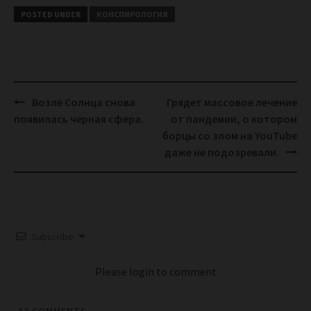
POSTED UNDER
КОНСПИРОЛОГИЯ
Post
Возле Солнца снова
Грядет массовое лечение
navigation
появилась черная сфера.
от пандемии, о котором
борцы со злом на YouTube
даже не подозревали.
Subscribe
Please login to comment