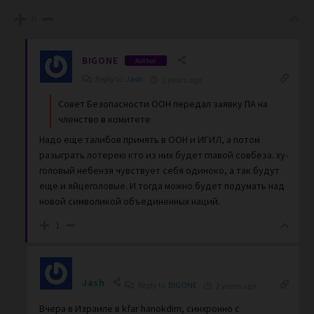
0
BIGONE
Author
Reply to
Jash
2 years ago
Совет Безопасности ООН передал заявку ПА на
членство в комитете
Надо еще талибов принять в ООН и ИГИЛ, а потом
разыграть лотерею кто из них будет главой совбеза. ху-
головый небензя чувствует себя одиноко, а так будут
еще и яйцеголовые. И тогда можно будет подумать над
новой символикой объединенных наций.
1
Jash
Reply to
BIGONE
2 years ago
Вчера в Израиле в kfar hanokdim, синхронно с