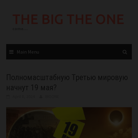
Skip
to
THE BIG THE ONE
content
come…
Main Menu
Полномасштабную Третью мировую
начнут 19 мая?
April 8, 2024
BIGONE