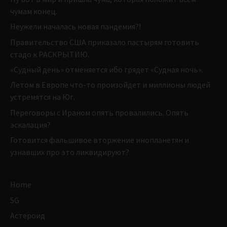
чумам конец.
Неужели началась новая пандемия?!
Правительство США приказало пастырям готовить
стадо к РАСКРЫТИЮ.
«Судный день» отменяется ибо грядет «Судная ночь».
Летом в Европе что-то произойдет и миллионы людей
устремятся на Юг.
Переговоры с Ираном опять провалились. Опять
эскалация?
Готовится фальшивое вторжение инопланетян и
узнавших про это ликвидируют?
Home
5G
Астероид