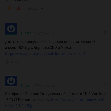
13
COMMENTS
Oldest
Justin
2 years ago
Для тех кто пропустил. Полное солнечное затмение 08
апреля 2024 года. Видео из США и Мексики
https://www.youtube.com/watch?v=dfn5WDlmKeU
0
Justin
2 years ago
Сон брата о Великом Разрушении и бедствии в США. Сон был
15.03.23 Призыв к молитвам.
https://www.youtube.com/watch?
v=2WcP-HPm5Zg