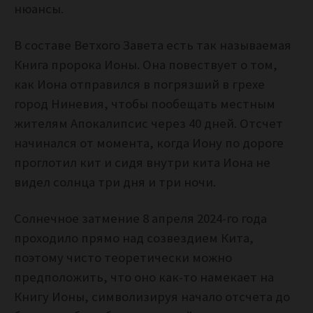
нюансы.
В составе Ветхого Завета есть так называемая
Книга пророка Ионы. Она повествует о том,
как Иона отправился в погрязший в грехе
город Ниневия, чтобы пообещать местным
жителям Апокалипсис через 40 дней. Отсчет
начинался от момента, когда Иону по дороге
проглотил кит и сидя внутри кита Иона не
видел солнца три дня и три ночи.
Солнечное затмение 8 апреля 2024-го года
проходило прямо над созвездием Кита,
поэтому чисто теоретически можно
предположить, что оно как-то намекает на
Книгу Ионы, символизируя начало отсчета до