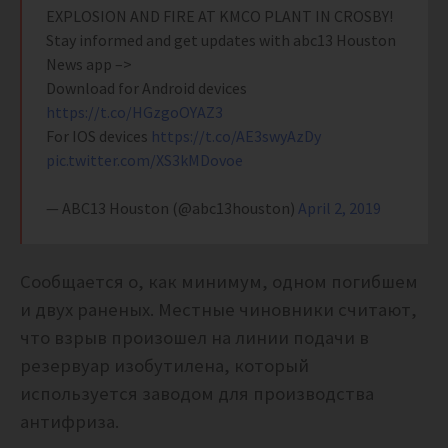
EXPLOSION AND FIRE AT KMCO PLANT IN CROSBY!
Stay informed and get updates with abc13 Houston
News app –>
Download for Android devices
https://t.co/HGzgoOYAZ3
For IOS devices
https://t.co/AE3swyAzDy
pic.twitter.com/XS3kMDovoe
— ABC13 Houston (@abc13houston)
April 2, 2019
Сообщается о, как минимум, одном погибшем
и двух раненых. Местные чиновники считают,
что взрыв произошел на линии подачи в
резервуар изобутилена, который
используется заводом для производства
антифриза.