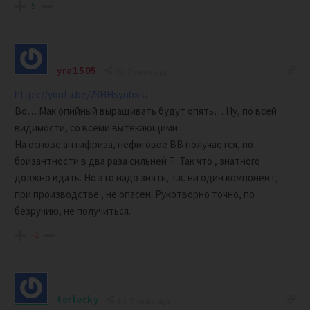
5
yra1505
7 years ago
https://youtu.be/23HHsynhxiU
Во… Мак опийный выращивать будут опять… Ну, по всей
видимости, со всеми вытекающими ..
На основе антифриза, нефиговое ВВ получается, по
бризантности в два раза сильней Т. Так что , знатного
должно вдать. Но это надо знать, т.к. ни один компонент,
при производстве , не опасен. Рукотворно точно, по
безручию, не получиться.
-2
terlecky
7 years ago