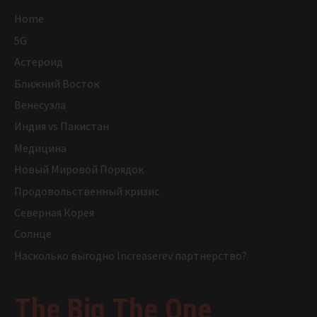
Home
5G
Астероид
Ближний Восток
Венесуэла
Индия vs Пакистан
Медицина
Новый Мировой Порядок
Продовольственный кризис
Северная Корея
Солнце
Насколько выгодно Increaserev партнерство?
The Big The One