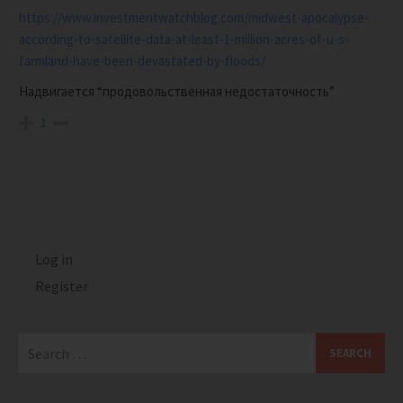
https://www.investmentwatchblog.com/midwest-apocalypse-
according-to-satellite-data-at-least-1-million-acres-of-u-s-
farmland-have-been-devastated-by-floods/
Надвигается “продовольственная недостаточность”
1
Log in
Register
Search
for: