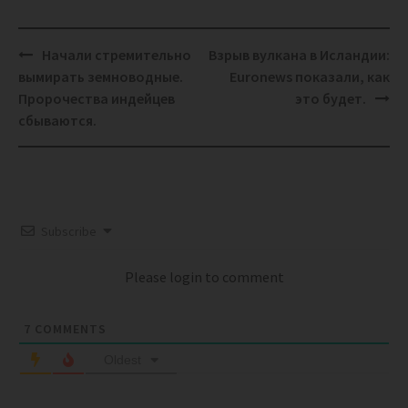
Post
Начали стремительно
Взрыв вулкана в Исландии:
navigation
вымирать земноводные.
Euronews показали, как
Пророчества индейцев
это будет.
сбываются.
Subscribe
Please login to comment
7
COMMENTS
Oldest