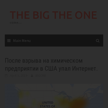
Skip
to
THE BIG THE ONE
content
come…
Main Menu
После взрыва на химическом
предприятии в США упал Интернет.
April 3, 2019
BIGONE