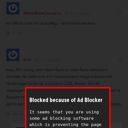
ИмеюВамСказать
7 years ago
китайска ответка асашайцу – вполне возможно.
5
Bob
7 years ago
пару Лет назад уже такое было и тоже было связано с
Китаем. Но заметьте что сначала как и тогда сначала это
происходит в Китае а потом в США. Значит Китай
защищается и отвечает. Понятно всем что Агрессор сидит в
Вашингтоне. Если Дело дошло до Диверсий то значит
Blocked because of Ad Blocker
Дипломатия уже не работает, и скоро будут говорить Пушки.
It seems that you are using
18
some ad blocking software
which is preventing the page