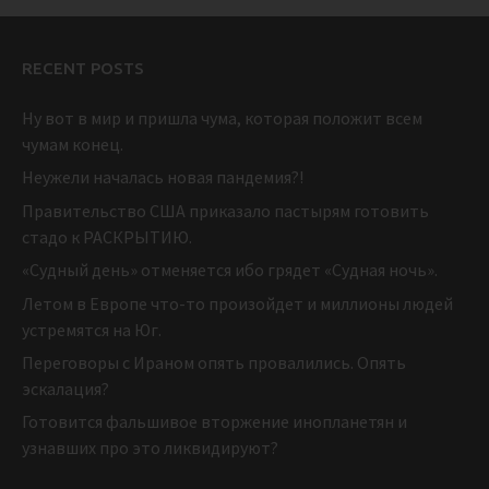
RECENT POSTS
Ну вот в мир и пришла чума, которая положит всем
чумам конец.
Неужели началась новая пандемия?!
Правительство США приказало пастырям готовить
стадо к РАСКРЫТИЮ.
«Судный день» отменяется ибо грядет «Судная ночь».
Летом в Европе что-то произойдет и миллионы людей
устремятся на Юг.
Переговоры с Ираном опять провалились. Опять
эскалация?
Готовится фальшивое вторжение инопланетян и
узнавших про это ликвидируют?