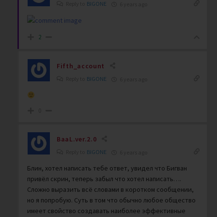
Reply to
BIGONE
6 years ago
2
Fifth_account
Reply to
BIGONE
6 years ago
0
BaaL.ver.2.0
Reply to
BIGONE
6 years ago
Блин, хотел написать тебе ответ, увидел что Бигван
привёл скрин, теперь забыл что хотел написать….
Сложно выразить всё словами в коротком сообщении,
но я попробую. Суть в том что обычно любое общество
имеет свойство создавать наиболее эффективные