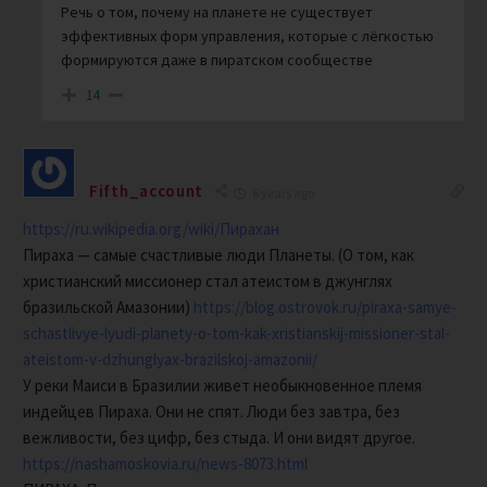
Речь о том, почему на планете не существует
эффективных форм управления, которые с лёгкостью
формируются даже в пиратском сообществе
14
Fifth_account
6 years ago
https://ru.wikipedia.org/wiki/Пирахан
Пираха — самые счастливые люди Планеты. (О том, как
христианский миссионер стал атеистом в джунглях
бразильской Амазонии)
https://blog.ostrovok.ru/piraxa-samye-
schastlivye-lyudi-planety-o-tom-kak-xristianskij-missioner-stal-
ateistom-v-dzhunglyax-brazilskoj-amazonii/
У реки Маиси в Бразилии живет необыкновенное племя
индейцев Пираха. Они не спят. Люди без завтра, без
вежливости, без цифр, без стыда. И они видят другое.
https://nashamoskovia.ru/news-8073.html