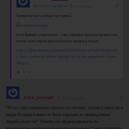
Reply to
Consigliere
6 years ago
Прямо Белое солнце пустыни 2
хотя бывает и веселее – там таможня пришла на мостик,
после чего паром врезался в остров и утонул
https://globalnews.ca/news/513509/man-at-helm-before-b-
c-ferry-sank-was-either-having-sex-or-an-argument-crown-
alleges/
3
Fifth_account
6 years ago
“И поэтому совершено непонятно: почему только у пиратов и
нигде больше в мире не было хороших и справедливых
людей у власти?” Почему не сформулировать по-
человечески заключительное предложение? Смысл понятен,