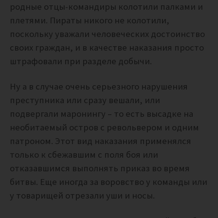
родные отцы-командиры колотили палками и
плетями. Пираты никого не колотили,
поскольку уважали человеческих достоинство
своих граждан, и в качестве наказания просто
штрафовали при разделе добычи.
Ну а в случае очень серьезного нарушения
преступника или сразу вешали, или
подвергали маронингу – то есть высадке на
необитаемый остров с револьвером и одним
патроном. Этот вид наказания применялся
только к сбежавшим с поля боя или
отказавшимся выполнять приказ во время
битвы. Еще иногда за воровство у команды или
у товарищей отрезали уши и носы.