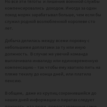
Но все эти тяготы и лишения военной службы
компенсировались доходом. Иногда за один
поход моряк зарабатывал больше, чем если бы
служил родной возлюбленной королеве сто
лет.
Добыча делилась между всеми поровну с
небольшими доплатами за ту или иную
должность.
В случае же увечий команда
выплачивала инвалиду или единовременную
компенсацию – так чтобы ему хватило пить на
пляже текилу до конца дней, или платила
пенсию.
В общем, даже из крупиц сохранившейся до
наших дней информации о пиратах следует
признать, что люди, предоставленные сами