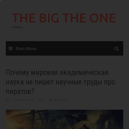
Skip
to
THE BIG THE ONE
content
come…
Main Menu
Почему мировая академическая
наука не пишет научные труды про
пиратов?
December 21, 2019
BIGONE