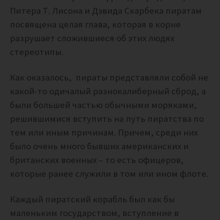
Питера Т. Лисона и Дэвида Скарбека пиратам
посвящена целая глава, которая в корне
разрушает сложившиеся об этих людях
стереотипы.
Как оказалось, пираты представляли собой не
какой-то одичалый разнокалиберный сброд, а
были большей частью обычными моряками,
решившимися вступить на путь пиратства по
тем или иным причинам. Причем, среди них
было очень много бывших американских и
британских военных – то есть офицеров,
которые ранее служили в том или ином флоте.
Каждый пиратский корабль был как бы
маленьким государством, вступление в