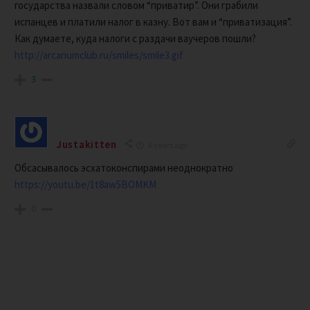
государства назвали словом “приватир”. Они грабили
испанцев и платили налог в казну. Вот вам и “приватизация”.
Как думаете, куда налоги с раздачи ваучеров пошли?
http://arcanumclub.ru/smiles/smile3.gif
3
Justakitten
6 years ago
Обсасывалось эсхатоконспирами неоднократно
https://youtu.be/1t8aw5BOMKM
0