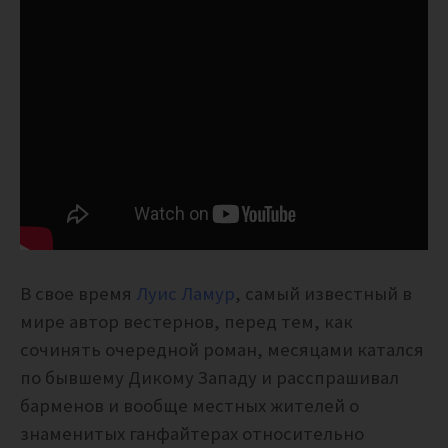
В свое время
Луис Ламур
, самый известный в
мире автор вестернов, перед тем, как
сочинять очередной роман, месяцами катался
по бывшему Дикому Западу и расспрашивал
барменов и вообще местных жителей о
знаменитых ганфайтерах относительно