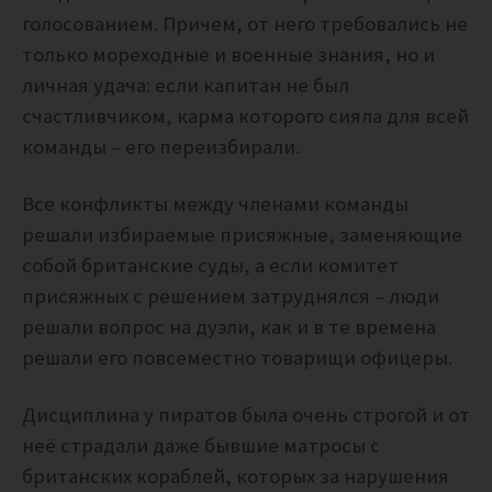
голосованием. Причем, от него требовались не
только мореходные и военные знания, но и
личная удача: если капитан не был
счастливчиком, карма которого сияла для всей
команды – его переизбирали.
Все конфликты между членами команды
решали избираемые присяжные, заменяющие
собой британские суды, а если комитет
присяжных с решением затруднялся – люди
решали вопрос на дуэли, как и в те времена
решали его повсеместно товарищи офицеры.
Дисциплина у пиратов была очень строгой и от
неё страдали даже бывшие матросы с
британских кораблей, которых за нарушения