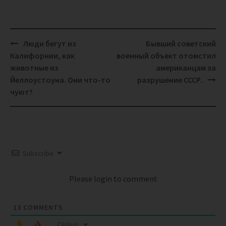
Post
Люди бегут из
Бывший советский
navigation
Калифорнии, как
военный объект отомстил
животные из
американцам за
Йеллоустоуна. Они что-то
разрушение СССР.
чуют?
Subscribe
Please login to comment
13
COMMENTS
Oldest