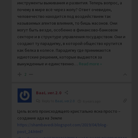
инструменты выживания и развития. Теперь вопрос, а
почему в мире всё через жопу? Ответ очевиден,
человечество находится под воздействием так
называемых агентов влияния, то бишь масонов. Они
могут быть везде, особенно в финансово-банковом
секторе и в структуре управления государством. Они и
создают ту парадигму, в которой общество крутится
как белка в колесе. Парадигму где принимаются
идиотские решения, которые выдаются за
вынужденные и единственно
…
Read more »
2
BaaL.ver.2.0
Reply to
BaaL.ver.2.0
6 years ago
Цель всего происходящего кристально ясна просто –
создание ада на Земле
https://shambavedi.blogspot.com/2019/04/blog-
post_24.html?