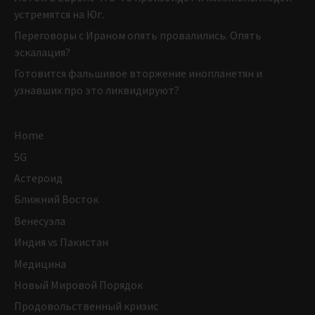
устремятся на Юг.
Переговоры с Ираном опять провалились. Опять
эскалация?
Готовится фальшивое вторжение инопланетян и
узнавших про это ликвидируют?
Home
5G
Астероид
Ближний Восток
Венесуэла
Индия vs Пакистан
Медицина
Новый Мировой Порядок
Продовольственный кризис