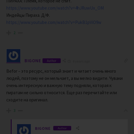
ПИРАХА: Племя, которое не спит.
https://www.youtube.com/watch?v=4hJRuwUx_OM
Индейцы Пираха. Д/Ф.
https://www.youtube.com/watch?v=PukB1pViO9w
2
BIGONE
Author
6 years ago
Befor – это ресурс, который знает и читает очень много
людей, поэтому не он мельчает, а вы мелко видите. Чуваки
очень интересную и важную тему подняли, которая к
пиратам не сильно относится. Еще раз перечитайте или
сходите на оригинал.
3
BIGONE
Author