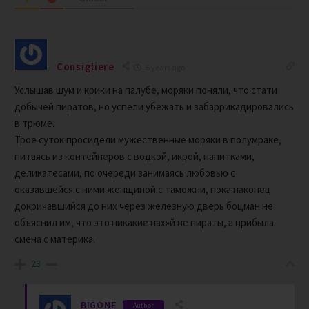
Consigliere
6 years ago
Услышав шум и крики на палубе, моряки поняли, что стати
добычей пиратов, но успели убежать и забаррикадировались
в трюме.
Трое суток просидели мужественные моряки в полумраке,
питаясь из контейнеров с водкой, икрой, напитками,
деликатесами, по очереди занимаясь любовью с
оказавшейся с ними женщиной с таможни, пока наконец
докричавшийся до них через железную дверь боцман не
объяснил им, что это никакие нах»й не пираты, а прибыла
смена с материка.
23
BIGONE
Author