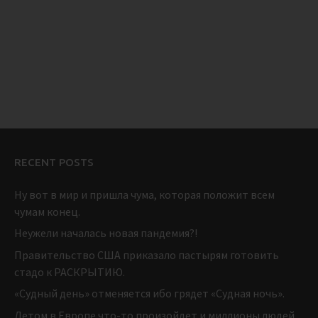
RECENT POSTS
Ну вот в мир и пришла чума, которая положит всем
чумам конец.
Неужели началась новая пандемия?!
Правительство США приказало пастырям готовить
стадо к РАСКРЫТИЮ.
«Судный день» отменяется ибо грядет «Судная ночь».
Летом в Европе что-то произойдет и миллионы людей