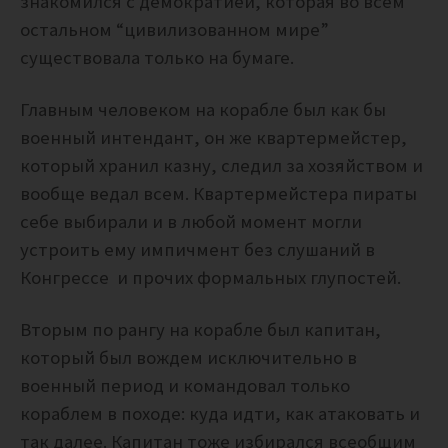
знакомился с демократией, которая во всем
остальном “цивилизованном мире”
существовала только на бумаге.
Главным человеком на корабле был как бы
военный интендант, он же квартермейстер,
который хранил казну, следил за хозяйством и
вообще ведал всем. Квартермейстера пираты
себе выбирали и в любой момент могли
устроить ему импичмент без слушаний в
Конгрессе и прочих формальных глупостей.
Вторым по рангу на корабле был капитан,
который был вождем исключительно в
военный период и командовал только
кораблем в походе: куда идти, как атаковать и
так далее. Капитан тоже избирался всеобщим