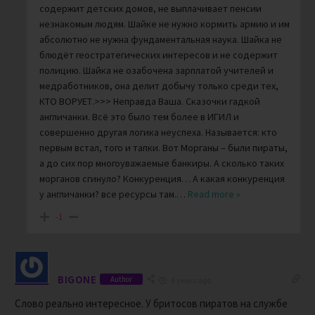
содержит детских домов, не выплачивает пенсии
незнакомым людям. Шайке не нужно кормить армию и им
абсолютно не нужна фундаментальная наука. Шайка не
блюдёт геостратегических интересов и не содержит
полицию. Шайка не озабочена зарплатой учителей и
медработников, она делит добычу только среди тех,
КТО ВОРУЕТ.>>> Неправда Ваша. Сказочки гадкой
англичанки. Всё это было тем более в ИГИЛ и
совершенно другая логика неуспеха. Называется: кто
первым встал, того и тапки. Вот Морганы – были пираты,
а до сих пор многоуважаемые банкиры. А сколько таких
морганов сгинуло? Конкуренция… А какая конкуренция
у англичанки? все ресурсы там.
…
Read more »
-1
BIGONE
Author
6 years ago
Слово реально интересное. У бритосов пиратов на службе