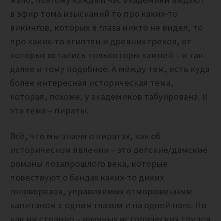
в эфир тома изысканий то про каких-то
викингов, которых в глаза никто не видел, то
про каких-то египтян и древних греков, от
которых остались только горы камней – и так
далее и тому подобное. А между тем, есть куда
более интересная историческая тема,
которая, похоже, у академиков табуирована. И
эта тема – пираты.
Всё, что мы знаем о пиратах, как об
историческом явлении – это детские/дамские
романы позапрошлого века, которые
повествуют о бандах каких-то диких
головорезов, управляемых отмороженным
капитаном с одним глазом и на одной ноге. Но
как ни странно – научных исторических трудов