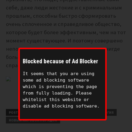
себе, даже люди жестокие и с криминальным
прошлым, способны быстро сформировать
очень сплоченное и справедливое общество,
которое будет более эффективным, чем на тот
момент существующее. И поэтому совершено
непонятно: почему только у пиратов и нигде
больше в мире не было хороших и
Blocked because of Ad Blocker
справедливых людей у власти?
It seems that you are using
some ad blocking software
which is preventing the page
from fully loading. Please
whitelist this website or
disable ad blocking software.
POSTED UNDER
КОНСПИРОЛОГИЯ
НОВАЯ ХРОНОЛОГИЯ
НОВЫЙ МИРОВОЙ ПОРЯДОК