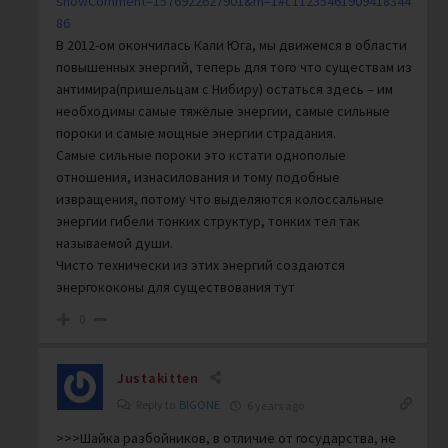
showComment=1576922627901&m=1#c11235461909418344
86
В 2012-ом окончилась Кали Юга, мы движемся в области
повышенных энергий, теперь для того что существам из
антимира(пришельцам с Нибиру) остаться здесь – им
необходимы самые тяжёлые энергии, самые сильные
пороки и самые мощные энергии страдания.
Самые сильные пороки это кстати однополые
отношения, изнасилования и тому подобные
извращения, потому что выделяются колоссальные
энергии гибели тонких структур, тонких тел так
называемой души.
Чисто технически из этих энергий создаются
энергококоны для существования тут
0
Justakitten
Reply to
BIGONE
6 years ago
>>>Шайка разбойников, в отличие от государства, не