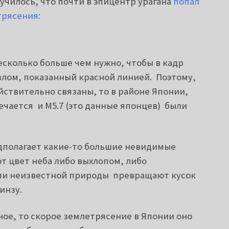
лучилось, что почти в эпицентр урагана
попал
трясения:
сколько больше чем нужно, чтобы в кадр
азлом, показанный красной линией. Поэтому,
йствительно связаны, то в районе Японии,
ечается и М5.7 (это данные японцев) были
дполагает какие-то большие невидимые
т цвет неба либо выхлопом, либо
ми неизвестной природы превращают кусок
линзу.
ное, то скорое землетрясение в Японии оно