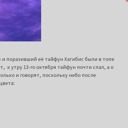
 и поразивший её тайфун Хагибис были в топе
, к утру 13-го октября тайфун почти спал, а о
олько и говорят, поскольку небо после
цвета: