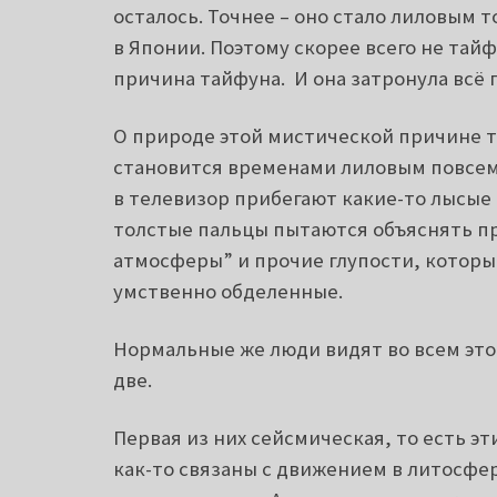
осталось. Точнее – оно стало лиловым т
в Японии. Поэтому скорее всего не тай
причина тайфуна. И она затронула всё
О природе этой мистической причине т
становится временами лиловым повсеме
в телевизор прибегают какие-то лысые
толстые пальцы пытаются объяснять пр
атмосферы” и прочие глупости, которым
умственно обделенные.
Нормальные же люди видят во всем это
две.
Первая из них сейсмическая, то есть эт
как-то связаны с движением в литосфер