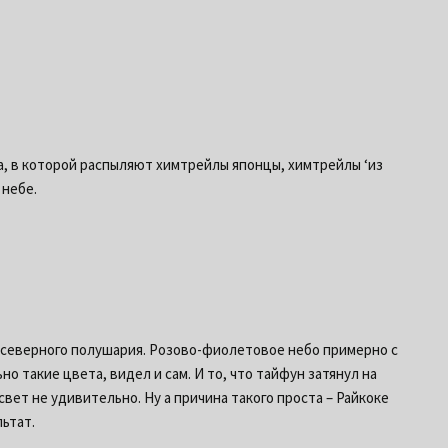
на, в которой распыляют химтрейлы японцы, химтрейлы ‘из
 небе.
о северного полушария. Розово-фиолетовое небо примерно с
о такие цвета, видел и сам. И то, что тайфун затянул на
вет не удивительно. Ну а причина такого проста – Райкоке
ьтат.