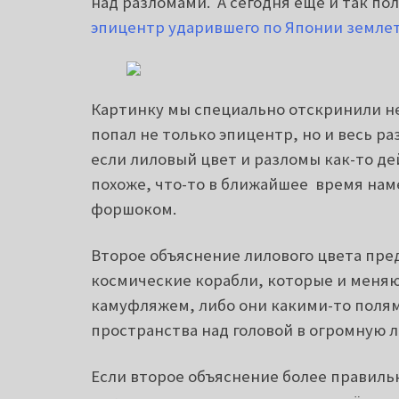
над разломами. А сегодня еще и так по
эпицентр ударившего по Японии земле
Картинку мы специально отскринили не
попал не только эпицентр, но и весь р
если лиловый цвет и разломы как-то де
похоже, что-то в ближайшее время нам
форшоком.
Второе объяснение лилового цвета пре
космические корабли, которые и меняю
камуфляжем, либо они какими-то поля
пространства над головой в огромную 
Если второе объяснение более правиль