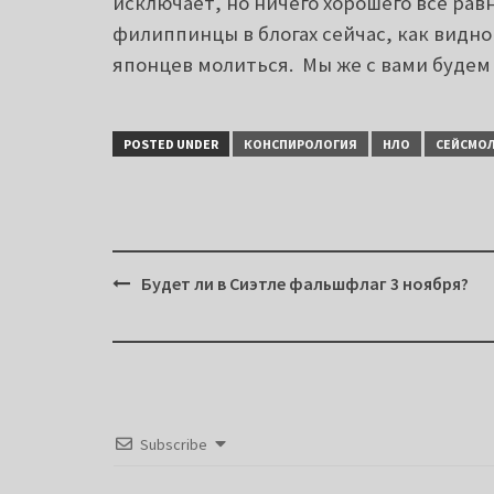
исключает, но ничего хорошего всё ра
филиппинцы в блогах сейчас, как видн
японцев молиться. Мы же с вами будем
POSTED UNDER
КОНСПИРОЛОГИЯ
НЛО
СЕЙСМО
Post
Будет ли в Сиэтле фальшфлаг 3 ноября?
navigation
Subscribe