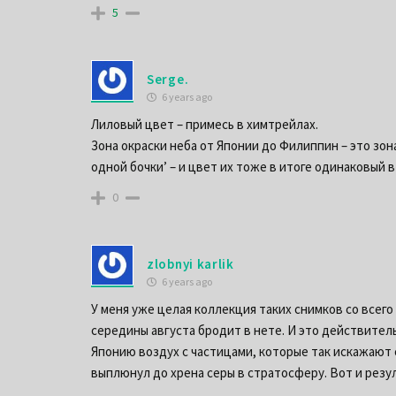
5
Serge.
6 years ago
Лиловый цвет – примесь в химтрейлах.
Зона окраски неба от Японии до Филиппин – это зо
одной бочки’ – и цвет их тоже в итоге одинаковый в
0
zlobnyi karlik
6 years ago
У меня уже целая коллекция таких снимков со всег
середины августа бродит в нете. И это действительн
Японию воздух с частицами, которые так искажают с
выплюнул до хрена серы в стратосферу. Вот и резул