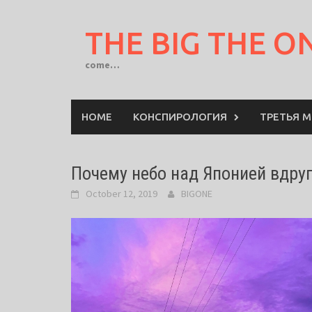
Skip
to
THE BIG THE O
content
come…
HOME
КОНСПИРОЛОГИЯ
ТРЕТЬЯ 
Почему небо над Японией вдру
October 12, 2019
BIGONE