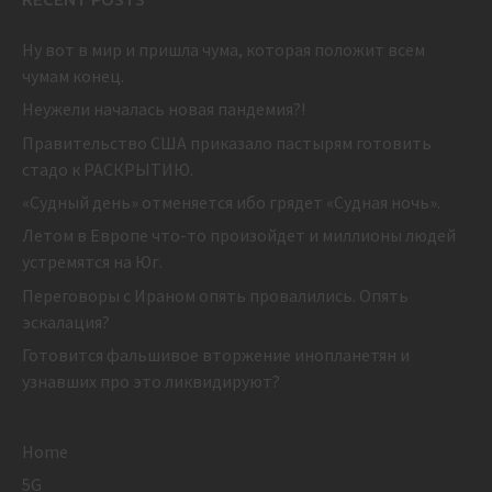
Ну вот в мир и пришла чума, которая положит всем
чумам конец.
Неужели началась новая пандемия?!
Правительство США приказало пастырям готовить
стадо к РАСКРЫТИЮ.
«Судный день» отменяется ибо грядет «Судная ночь».
Летом в Европе что-то произойдет и миллионы людей
устремятся на Юг.
Переговоры с Ираном опять провалились. Опять
эскалация?
Готовится фальшивое вторжение инопланетян и
узнавших про это ликвидируют?
Home
5G