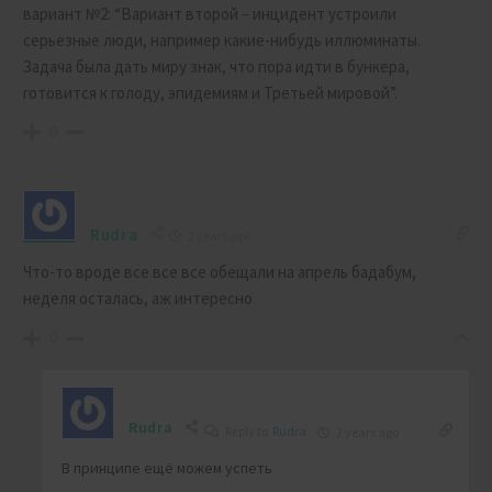
вариант №2: “Вариант второй – инцидент устроили
серьезные люди, например какие-нибудь иллюминаты.
Задача была дать миру знак, что пора идти в бункера,
готовится к голоду, эпидемиям и Третьей мировой”.
0
Rudra
2 years ago
Что-то вроде все все все обещали на апрель бадабум,
неделя осталась, аж интересно
0
Rudra
Reply to
Rudra
2 years ago
В принципе ещё можем успеть