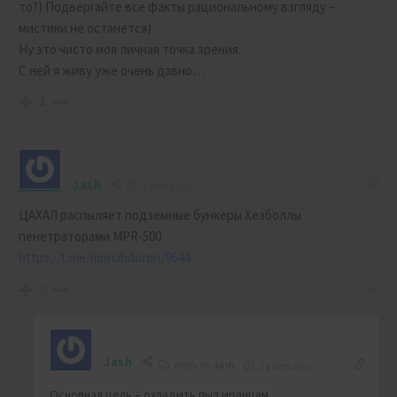
то?) Подвергайте все факты рациональному взгляду –
мистики не останется).
Ну это чисто моя личная точка зрения.
С ней я живу уже очень давно…
1
Jash
2 years ago
ЦАХАЛ распыляет подземные бункеры Хезболлы
пенетраторами MPR-500
https://t.me/moriahdoron/9644
0
Jash
Reply to
Jash
2 years ago
Основная цель – охладить пыл иранцам.