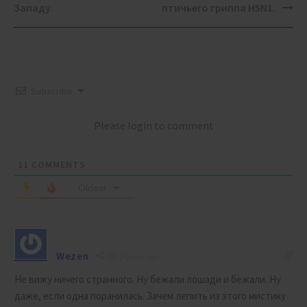
Западу.
птичьего гриппа H5N1.
Subscribe
Please login to comment
11
COMMENTS
Oldest
Wezen
2 years ago
Не вижу ничего странного. Ну бежали лошади и бежали. Ну
даже, если одна поранилась. Зачем лепить из этого мистику