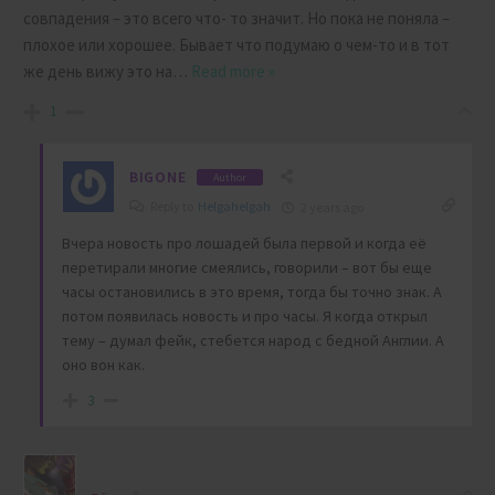
совпадения – это всего что- то значит. Но пока не поняла –
плохое или хорошее. Бывает что подумаю о чем-то и в тот
же день вижу это на
…
Read more »
1
BIGONE
Author
Reply to
Helgahelgah
2 years ago
Вчера новость про лошадей была первой и когда её
перетирали многие смеялись, говорили – вот бы еще
часы остановились в это время, тогда бы точно знак. А
потом появилась новость и про часы. Я когда открыл
тему – думал фейк, стебется народ с бедной Англии. А
оно вон как.
3