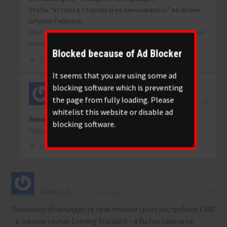
Чтобы “встали в сторону и не вмешивались” во время
штурма Рафиаха.
Опасаясь удара со стороны Израиля, Иран вывел своих
военных из южной Сирии – NEWSru.co.il
Blocked because of Ad Blocker
0
It seems that you are using some ad
blocking software which is preventing
the page from fully loading. Please
Jash
Reply to
Jash
2 years ago
whitelist this website or disable ad
Ляпоттаа
…
blocking software.
https://t.me/alexavni/32601
0
Annie_2
2 years ago
Поскольку об инциденте практически сразу раструбили СМИ
– в данном случае Evening Standard – я бы поставила на