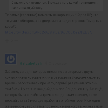
балахоне с капюшоном. В руках у него какой-то предмет,
напоминающий косу.
Те самые (странные) моменты на коронации “Карла III”; кто-
то упал в обморок, а за дверьми (на видео) прошла “смерть с
косой”..
https://twitter.com/ANo1505/status/1656956359231823873
0
Helgahelgah
2 years ago
Забавно, сегодня вечером внезапно заговорила с двумя
сокурсниками которые жили и ратовали в Лондоне какое то
время – рассказывали про него, первый раз узнала что они
там были. Ну те я не каждый день про Лондон слышу. А и ещё,
сегодня была онлайн встреча с лондонским офисом, тоже
первый раз за 6 месяцев вработы в этой конторе. И сегодня
же вечером у вас статьи про него. У меня когда в жизни такие