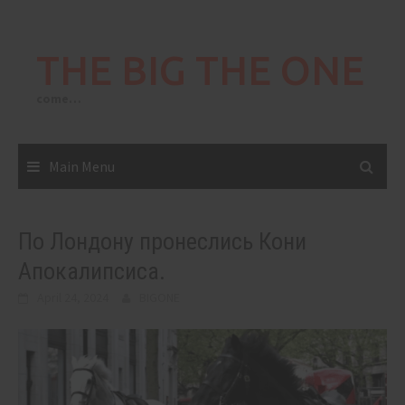
Skip
to
THE BIG THE ONE
content
come…
Main Menu
По Лондону пронеслись Кони
Апокалипсиса.
April 24, 2024
BIGONE