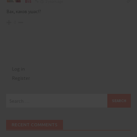
Bis
2 years ago
Вах, каков ушас!?
0
Log in
Register
Search
for:
RECENT COMMENTS