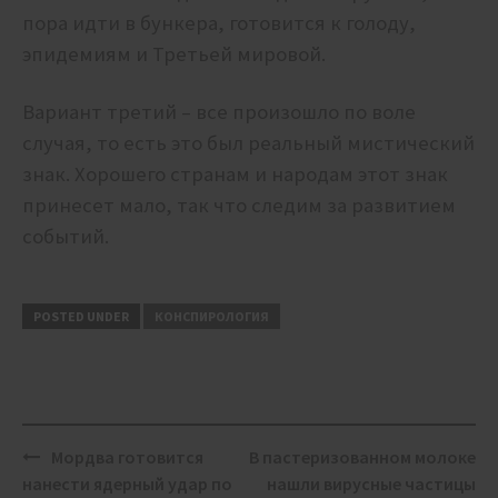
пора идти в бункера, готовится к голоду,
эпидемиям и Третьей мировой.
Вариант третий – все произошло по воле
случая, то есть это был реальный мистический
знак. Хорошего странам и народам этот знак
принесет мало, так что следим за развитием
событий.
POSTED UNDER
КОНСПИРОЛОГИЯ
Post
Мордва готовится
В пастеризованном молоке
navigation
нанести ядерный удар по
нашли вирусные частицы