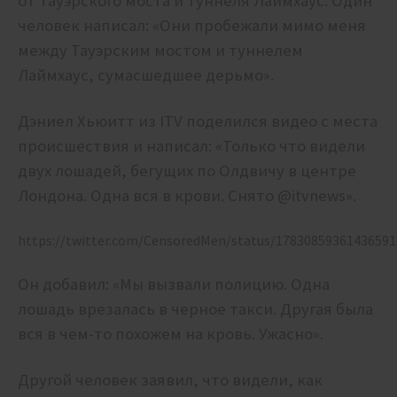
от Тауэрского моста и туннеля Лаймхаус. Один
человек написал: «Они пробежали мимо меня
между Тауэрским мостом и туннелем
Лаймхаус, сумасшедшее дерьмо».
Дэниел Хьюитт из ITV поделился видео с места
происшествия и написал: «Только что видели
двух лошадей, бегущих по Олдвичу в центре
Лондона. Одна вся в крови. Снято @itvnews».
https://twitter.com/CensoredMen/status/17830859361436591
Он добавил: «Мы вызвали полицию. Одна
лошадь врезалась в черное такси. Другая была
вся в чем-то похожем на кровь. Ужасно».
Другой человек заявил, что видели, как