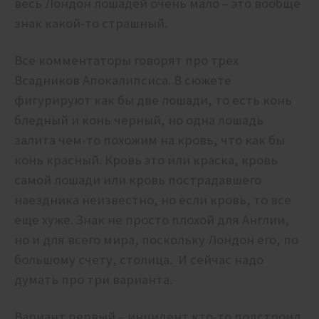
весь Лондон лошадей очень мало – это вообще
знак какой-то страшный.
Все комментаторы говорят про трех
Всадников Апокалипсиса. В сюжете
фигурируют как бы две лошади, то есть конь
бледный и конь черный, но одна лошадь
залита чем-то похожим на кровь, что как бы
конь красный. Кровь это или краска, кровь
самой лошади или кровь пострадавшего
наездника неизвестно, но если кровь, то все
еще хуже. Знак не просто плохой для Англии,
но и для всего мира, поскольку Лондон его, по
большому счету, столица. И сейчас надо
думать про три варианта.
Вариант первый – инцидент кто-то подстроил.