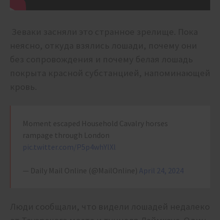
Зеваки засняли это странное зрелище. Пока
неясно, откуда взялись лошади, почему они
без сопровождения и почему белая лошадь
покрыта красной субстанцией, напоминающей
кровь.
Moment escaped Household Cavalry horses
rampage through London
pic.twitter.com/P5p4whYlXl
— Daily Mail Online (@MailOnline)
April 24, 2024
Люди сообщали, что видели лошадей недалеко