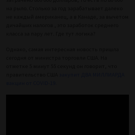
на рыло. Столько за год зарабатывает далеко
не каждый американец, а в Канаде, за вычетом
дичайших налогов , это заработок среднего
класса за пару лет. Где тут логика?
Однако, самая интересная новость пришла
сегодня от министра торговли США. На
отметке 5 минут 55 секунд он говорит, что
правительство США
закупит ДВА МИЛЛИАРДА
вакцин от COVID-19.