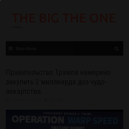
Skip
to
THE BIG THE ONE
content
come…
Main Menu
Правительство Трампа намерено
закупить 2 миллиарда доз чудо-
лекартства.
February 4, 2025
BIGONE