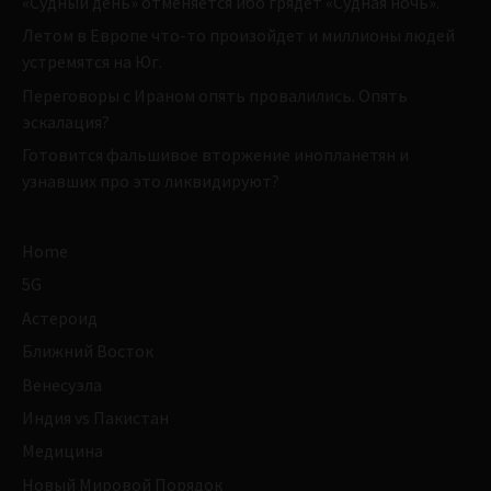
«Судный день» отменяется ибо грядет «Судная ночь».
Летом в Европе что-то произойдет и миллионы людей
устремятся на Юг.
Переговоры с Ираном опять провалились. Опять
эскалация?
Готовится фальшивое вторжение инопланетян и
узнавших про это ликвидируют?
Home
5G
Астероид
Ближний Восток
Венесуэла
Индия vs Пакистан
Медицина
Новый Мировой Порядок