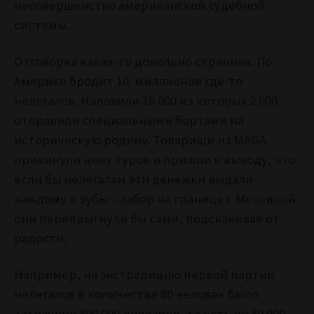
несовершенство американской судебной
системы.
Отговорка какая-то довольно странная. По
Америке бродит 10 миллионов где-то
нелегалов. Наловили 10 000 из которых 2 000
отправили специальными бортами на
историческую родину. Товарищи из MAGA
прикинули цену туров и пришли к выводу, что
если бы нелегалам эти денежки выдали
каждому в зубы – забор на границе с Мексикой
они перепрыгнули бы сами, подскакивая от
радости.
Например, на экстрадицию первой партии
нелегалов в количестве 80 человек было
затрачено 800 000 долларов, то есть по 80 000