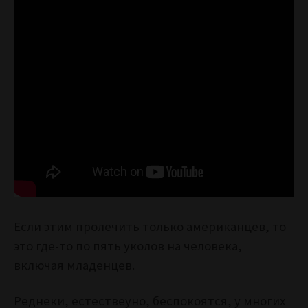
Если этим пролечить только американцев, то
это где-то по пять уколов на человека,
включая младенцев.
Реднеки, естествеyно, беспокоятся, у многих