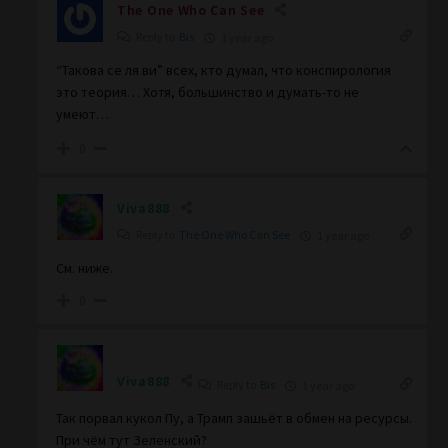
The One Who Can See
Reply to
Bis
1 year ago
“Такова се ля ви” всех, кто думал, что конспирология
это теория… Хотя, большинство и думать-то не
умеют…
0
Viva888
Reply to
The One Who Can See
1 year ago
См. ниже.
0
Viva888
Reply to
Bis
1 year ago
Так порвал кукол Пу, а Трамп зашьёт в обмен на ресурсы.
При чём тут Зеленский?