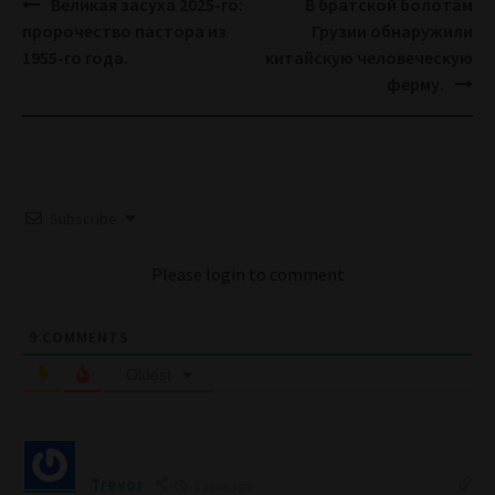
Post
Великая засуха 2025-го:
В братской болотам
navigation
пророчество пастора из
Грузии обнаружили
1955-го года.
китайскую человеческую
ферму.
Subscribe
Please login to comment
9
COMMENTS
Oldest
Trevor
1 year ago