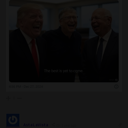
0
AstaLaVista
1 year ago