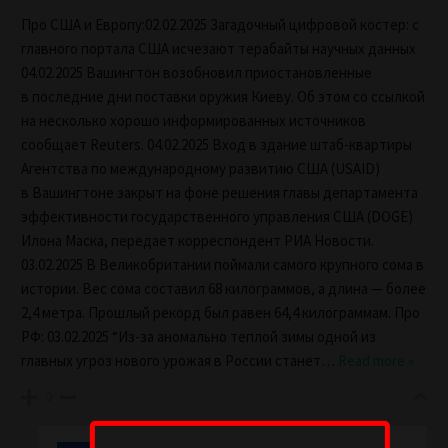
Про США и Европу:02.02.2025 Загадочный цифровой костер: с
главного портала США исчезают терабайты научных данных
04.02.2025 Вашингтон возобновил приостановленные
в последние дни поставки оружия Киеву. Об этом со ссылкой
на несколько хорошо информированных источников
сообщает Reuters. 04.02.2025 Вход в здание штаб-квартиры
Агентства по международному развитию США (USAID)
в Вашингтоне закрыт на фоне решения главы департамента
эффективности государственного управления США (DOGE)
Илона Маска, передает корреспондент РИА Новости.
03.02.2025 В Великобритании поймали самого крупного сома в
истории. Вес сома составил 68 килограммов, а длина — более
2,4 метра. Прошлый рекорд был равен 64,4 килограммам. Про
РФ: 03.02.2025 “Из-за аномально теплой зимы одной из
главных угроз нового урожая в России станет
…
Read more »
0