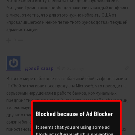
В ходе своего выступления на съезде республиканцев в
Милуоки Трамп также пообещал закончить каждый конфликт
в мире, отметив, что для этого нужно избавить США от
«провалившегося и некомпетентного руководства» текущей
администрации.
0
Долой хазар
2 years ago
Во всем мире наблюдается глобальный сбой в сфере связи и
IT Сбой затрагивает все продукты Microsoft, что приводит к
серьезным нарушениям в работе банков, коммунальных
предприятий, авиакомпаний, средств массовой информации,
телекоммуникаций, сотовой связи, Интернета и многих
Blocked because of Ad Blocker
других отраслей.
В Украине сбои в работе операторов
связи и банков.
United Airlines и Delta Airlines
It seems that you are using some ad
приостановили полеты из-за проблем со связью, возникших
blocking software which is preventing