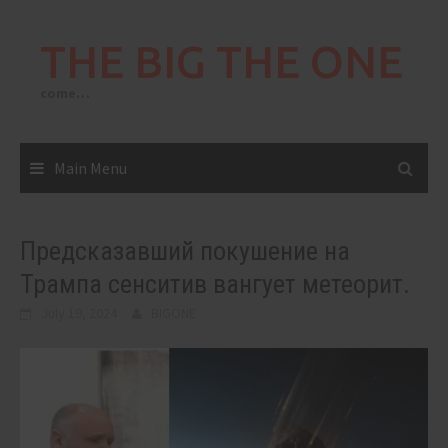
Skip
to
THE BIG THE ONE
content
come…
Main Menu
Предсказавший покушение на
Трампа сенситив вангует метеорит.
July 19, 2024
BIGONE