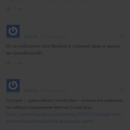
0
Justin
2 years ago
Из-за глобального сбоя Windows в
утренний эфир не вышла
австралийская ABC.
0
Justin
2 years ago
Сегодня — «день гибели Crowdstrike» – основатель компании
по киберисследованиям Imperum Сенад Арун.
https://www.telegraph.co.uk/business/2024/07/19/outage-tech-
internet-broadband-banking-uk-australia-world/