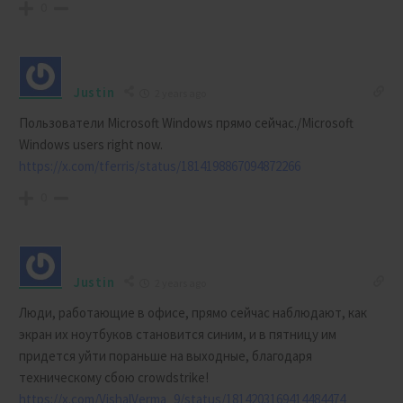
0
Justin
2 years ago
Пользователи Microsoft Windows прямо сейчас./
Microsoft
Windows users right now.
https://x.com/tferris/status/1814198867094872266
0
Justin
2 years ago
Люди, работающие в офисе, прямо сейчас наблюдают, как
экран их ноутбуков становится синим, и в пятницу им
придется уйти пораньше на выходные, благодаря
техническому сбою crowdstrike!
https://x.com/VishalVerma_9/status/1814203169414484474