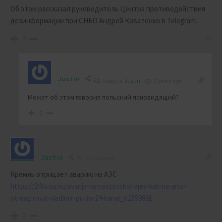
Об этом рассказал руководитель Центра противодействия
дезинформации при СНБО Андрей Коваленко в Telegram.
0
Justin
Reply to
Justin
2 years ago
Может об этом говорил польский ясновидящий?
0
Justin
2 years ago
Кремль отрицает аварию на АЭС
https://24tv.ua/ru/avarija-na-rostovskoj-ajes-kak-na-jeto-
otreagiroval-vladimir-putin-24-kanal_n2599891
0