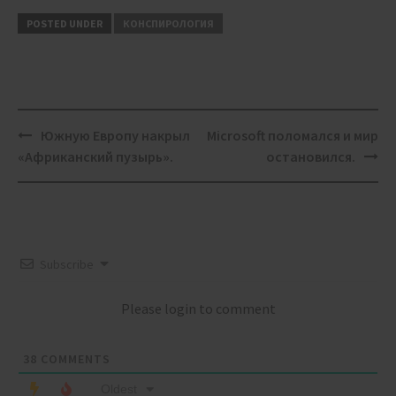
POSTED UNDER
КОНСПИРОЛОГИЯ
Post
Южную Европу накрыл
Microsoft поломался и мир
navigation
«Африканский пузырь».
остановился.
Subscribe
Please login to comment
38
COMMENTS
Oldest