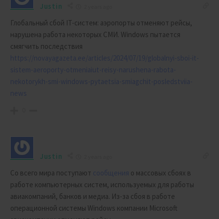
Justin
2 years ago
Глобальный сбой IT-систем: аэропорты отменяют рейсы,
нарушена работа некоторых СМИ. Windows пытается
смягчить последствия
https://novayagazeta.ee/articles/2024/07/19/globalnyi-sboi-it-
sistem-aeroporty-otmeniaiut-reisy-narushena-rabota-
nekotorykh-smi-windows-pytaetsia-smiagchit-posledstviia-
news
0
Justin
2 years ago
Со всего мира поступают
сообщения
о массовых сбоях в
работе компьютерных систем, используемых для работы
авиакомпаний, банков и медиа. Из-за сбоя в работе
операционной системы Windows компании Microsoft