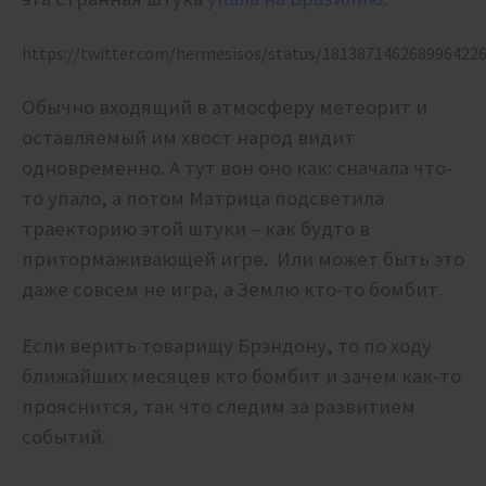
https://twitter.com/hermesisos/status/181387146268996422
Обычно входящий в атмосферу метеорит и
оставляемый им хвост народ видит
одновременно. А тут вон оно как: сначала что-
то упало, а потом Матрица подсветила
траекторию этой штуки – как будто в
притормаживающей игре. Или может быть это
даже совсем не игра, а Землю кто-то бомбит.
Если верить товарищу Брэндону, то по ходу
ближайших месяцев кто бомбит и зачем как-то
прояснится, так что следим за развитием
событий.