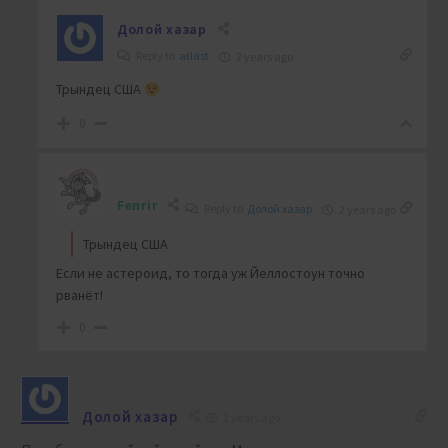
Долой хазар
Reply to
atlast
2 years ago
Трындец США
0
Fenrir
Reply to
Долой хазар
2 years ago
Трындец США
Если не астероид, то тогда уж Йеллостоун точно
рванёт!
0
Долой хазар
2 years ago