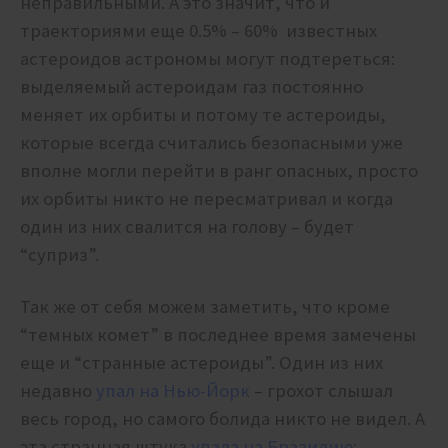
неправильными. А это значит, что и
траекториями еще 0.5% – 60% известных
астероидов астрономы могут подтереться:
выделяемый астероидам газ постоянно
меняет их орбиты и потому те астероиды,
которые всегда считались безопасными уже
вполне могли перейти в ранг опасных, просто
их орбиты никто не пересматривал и когда
один из них свалится на голову – будет
“суприз”.
Так же от себя можем заметить, что кроме
“темных комет” в последнее время замечены
еще и “странные астероиды”. Один из них
недавно
упал на Нью-Йорк
– грохот слышал
весь город, но самого болида никто не видел. А
эта странная штука
упала на Бразилию: