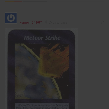
yamoh24967
2 years ago