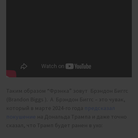
Таким образом “Фрэнка” зовут Брэндон Биггс
(Brandon Biggs ). А Брэндон Биггс – это чувак,
который в марте 2024-го года
предсказал
покушение
на Дональда Трампа и даже точно
сказал, что Трамп будет ранен в ухо: