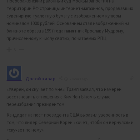
Преображенский районный суд Москвы запретил на
территории РФ страницы интернет-магазинов, продававших
сувенирную туалетную бумагу с изображением купюры
номиналом 1000 рублей. Основанием стал изображенный на
банкноте образца 1997 года памятник Ярославу Мудрому,
причисленному к числу святых, почитаемых РПЦ.
0
Долой хазар
2 years ago
«Уверен, он скучает по мне»: Трамп заявил, что намерен
восстановить отношения с Ким Чен Ыном в случае
переизбрания президентом
Кандидат на пост президента США выразил уверенность в
том, что лидер Северной Кореи «хочет, чтобы он вернулся» и
«скучает по нему».