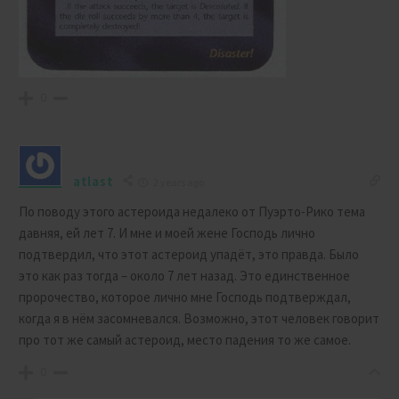
0
atlast
2 years ago
По поводу этого астероида недалеко от Пуэрто-Рико тема
давняя, ей лет 7. И мне и моей жене Господь лично
подтвердил, что этот астероид упадёт, это правда. Было
это как раз тогда – около 7 лет назад. Это единственное
пророчество, которое лично мне Господь подтверждал,
когда я в нём засомневался. Возможно, этот человек говорит
про тот же самый астероид, место падения то же самое.
0