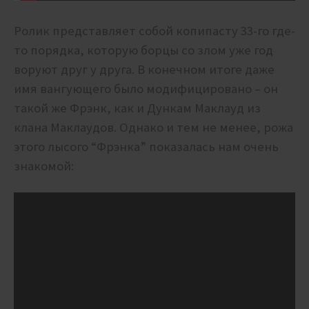
Ролик представляет собой копипасту 33-го где-
то порядка, которую борцы со злом уже год
воруют друг у друга. В конечном итоге даже
имя вангующего было модифицировано – он
такой же Фрэнк, как и Дункам Маклауд из
клана Маклаудов. Однако и тем не менее, рожа
этого лысого “Фрэнка” показалась нам очень
знакомой: