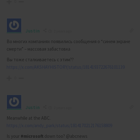
0
Justin
2 years ago
Во многих компаниях появились сообщения о “синем экране
смерти” – массовая забастовка
Вы тоже сталкиваетесь с этим??
https://x.com/AKSHAYHISTORY/status/1814193722676101139
0
Justin
2 years ago
Meanwhile at the ABC.
https://x.com/andy_park/status/1814170212176158809
Is your
#microsoft
down too?
@abcnews