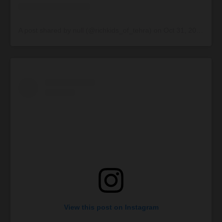
A post shared by null (@richkids_of_tehra)
on
Oct 31, 2014 at 1:44pm PDT
View this post on Instagram