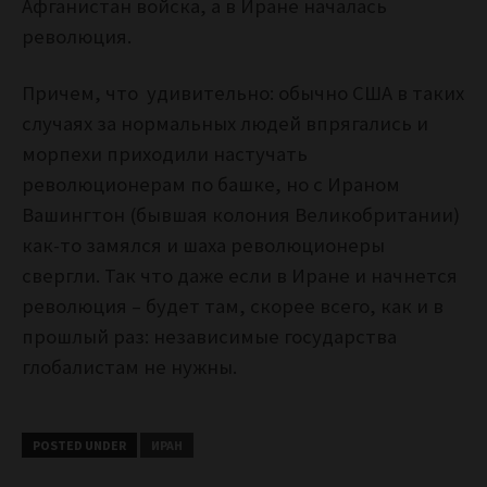
Афганистан войска, а в Иране началась
революция.
Причем, что удивительно: обычно США в таких
случаях за нормальных людей впрягались и
морпехи приходили настучать
революционерам по башке, но с Ираном
Вашингтон (бывшая колония Великобритании)
как-то замялся и шаха революционеры
свергли. Так что даже если в Иране и начнется
революция – будет там, скорее всего, как и в
прошлый раз: независимые государства
глобалистам не нужны.
POSTED UNDER
ИРАН