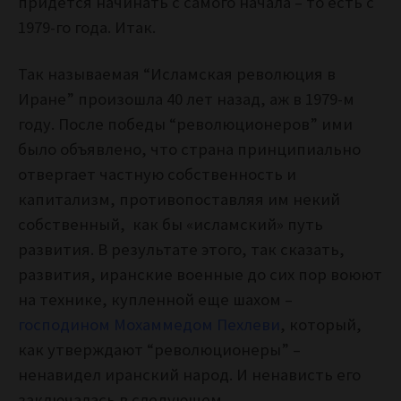
придется начинать с самого начала – то есть с
1979-го года. Итак.
Так называемая “Исламская революция в
Иране” произошла 40 лет назад, аж в 1979-м
году. После победы “революционеров” ими
было объявлено, что страна принципиально
отвергает частную собственность и
капитализм, противопоставляя им некий
собственный, как бы «исламский» путь
развития. В результате этого, так сказать,
развития, иранские военные до сих пор воюют
на технике, купленной еще шахом –
господином Мохаммедом Пехлеви
, который,
как утверждают “революционеры” –
ненавидел иранский народ. И ненависть его
заключалась в следующем.