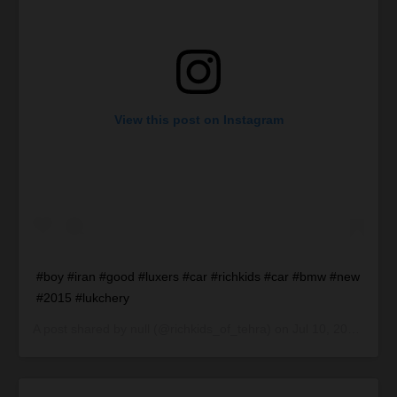
View this post on Instagram
#boy #iran #good #luxers #car #richkids #car #bmw #new
#2015 #lukchery
A post shared by
null
(@richkids_of_tehra) on
Jul 10, 2015 at 3:15am PDT