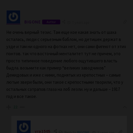
BIGONE
Author
7 years ago
Не очень верный тезис. Там еще кое какая знать от шаха
осталась, люди с серьезным баблом, но детишек держат в
узде и там ни одного на фотках нет, они сами фигеют от этих
понтов. так что восточный менталитет тут не причем, это
просто типичное поведение любого ощутившего власть
быдла. возьмите как пример “великих заводчиков”
Демидовых и иже с ними, поднятых из крепостных – самые
лютые звери были, они такое с крепостными творили, что у
остальных сатрапов глаза на лоб лезли. ну и дальше – 1917
год и все такое.
22
yra1505
Reply to
BIGONE
7 years ago