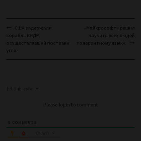
Post
США задержали
«Майкрософт» решил
navigation
корабль КНДР,
научить всех людей
осуществлявший поставки
толерантному языку.
угля.
Subscribe
Please login to comment
5
COMMENTS
Oldest