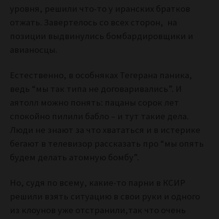
уровня, решили что-то у иранских братков
отжать. Завертелось со всех сторон, на
позиции выдвинулись бомбардировщики и
авианосцы.
Естественно, в особняках Тегерана паника,
ведь “мы так типа не договаривались”. И
аятолл можно понять: пацаны сорок лет
спокойно пилили бабло – и тут такие дела.
Люди не знают за что хвататься и в истерике
бегают в телевизор рассказать про “мы опять
будем делать атомную бомбу”.
Но, судя по всему, какие-то парни в КСИР
решили взять ситуацию в свои руки и одного
из клоунов уже отстранили,так что очень