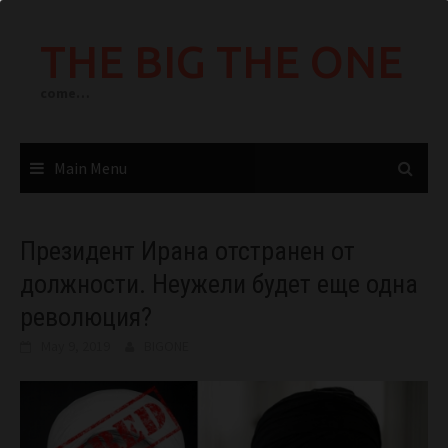
Skip
to
THE BIG THE ONE
content
come…
Main Menu
Президент Ирана отстранен от
должности. Неужели будет еще одна
революция?
May 9, 2019
BIGONE