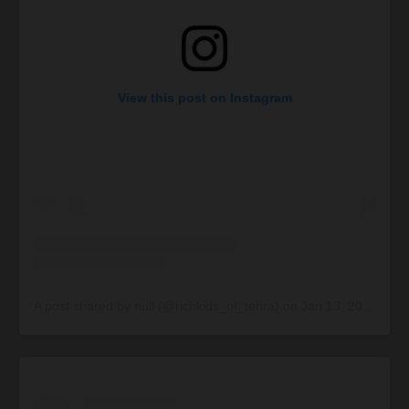
View this post on Instagram
A post shared by null (@richkids_of_tehra)
on
Jan 13, 2015 at 10:43pm PST