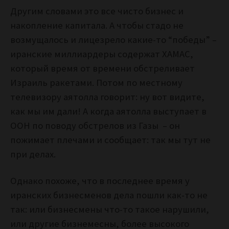
Другим словами это все чисто бизнес и
накопление капитала. А чтобы стадо не
возмущалось и лицезрело какие-то “победы” –
иранские миллиардеры содержат ХАМАС,
который время от времени обстреливает
Израиль ракетами. Потом по местному
телевизору аятолла говорит: ну вот видите,
как мы им дали! А когда аятолла выступает в
ООН по поводу обстрелов из Газы – он
пожимает плечами и сообщает: так мы тут не
при делах.
Однако похоже, что в последнее время у
иранских бизнесменов дела пошли как-то не
так: или бизнесмены что-то такое нарушили,
или другие бизнемесны, более высокого