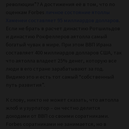
революции”? А достижения её в том, что по
оценкам Forbes
личное состояние ятоллы
Хаменеи составляет 95 миллиардов долларов
.
Если не брать в расчет династию Ротшильдов
и династию Рокфеллеров аятолла самый
богатый чувак в мире. При этом ВВП Ирана
составляет 400 миллиардов долларов США, так
что аятолла владеет 25% денег, которую все
люди в его стране зарабатывают за год.
Видимо это и есть тот самый “собственный
путь развития”.
К слову, никто не может сказать, что аятолла
жлоб и узурпатор – он честно делится
доходами от ВВП со своими соратниками.
Forbes соратниками не занимается, но в