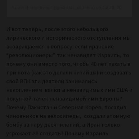
A post shared by null (@richkids_of_tehra)
on
Jul 20, 2015 at 2:28am PDT
И вот теперь, после этого небольшого
лирического и исторического отступления мы
возвращаемся к вопросу: если иранские
“революционеры” так ненавидят Израиль, то
почему они вместо того, чтобы 40 лет пахать в
три пота (как это делали китайцы) и создавать
свой ВПК эти деятели занимались
накоплением валюты ненавидимых ими США и
покупкой тачек ненавидимой ими Европы?
Почему Пакистан и Северная Корея, посадив
чиновников на велосипеды, создали атомную
бомбу за пару десятилетий, а Иран только
угрожает её создать? Почему Израиль