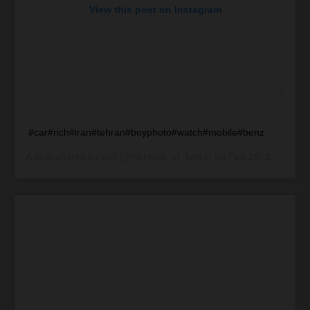
View this post on Instagram
#car#rich#iran#tehran#boyphoto#watch#mobile#benz
A post shared by
null
(@richkids_of_tehra) on
Feb 28, 2015 at 9:39am PST