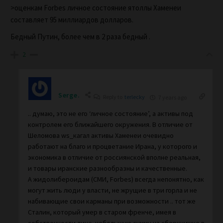
>оценкам Forbes личное состояние ятоллы Хаменеи
составляет 95 миллиардов долларов.
Бедный Путин, более чем в 2 раза бедный .
2
Serge.
Reply to
terlecky
7 years ago
.. думаю, это не его ‘личное состояние’, а активы под
контролем его ближайшего окружения. В отличие от
Шеломова ws_кагал активы Хаменеи очевидно
работают на благо и процветание Ирана, у которого и
экономика в отличие от россиянской вполне реальная,
и товары иранские разнообразны и качественные.
А жидолибероидам (СМИ, Forbes) всегда непонятно, как
могут жить люди у власти, не жрущие в три горла и не
набивающие свои карманы при возможности .. тот же
Сталин, который умер в старом френче, имея в
собственности лишь небольшую сумму на сберкнижке в