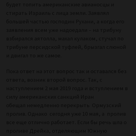
будет топить американские авианосцы и
стирать Израиль с лица земли. Заявлял
большей частью господин Рухани, а когда его
заявления всем уже надоедали – на трибуну
взбирался аятолла, махал кулаком, стучал по
трибуне персидской туфлей, брызгал слюной
и двигал то же самое.
Пока ответ на этот вопрос так и оставался без
ответа, возник второй вопрос. Так, с
наступлением 2 мая 2019 года и вступлением в
силу американских санкций Иран
обещал
немедленно перекрыть Ормузский
пролив. Однако сегодня уже 10 мая, а пролив
все еще отлично работает. Если бы речь шла о
проливе Дрейка, отделяющим Южную