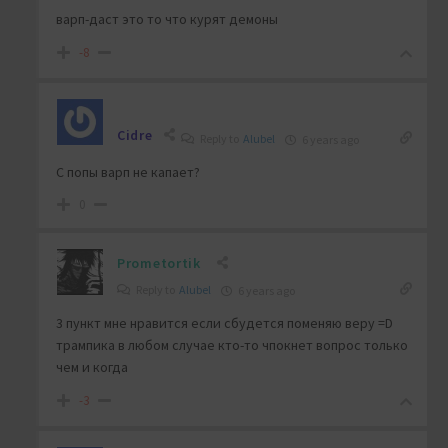
варп-даст это то что курят демоны
-8
Cidre
Reply to
Alubel
6 years ago
С попы варп не капает?
0
Prometortik
Reply to
Alubel
6 years ago
3 пункт мне нравится если сбудется поменяю веру =D
трампика в любом случае кто-то чпокнет вопрос только
чем и когда
-3