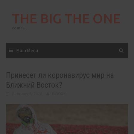
Skip
to
THE BIG THE ONE
content
come…
Main Menu
Принесет ли коронавирус мир на
Ближний Восток?
February 6, 2020
BIGONE