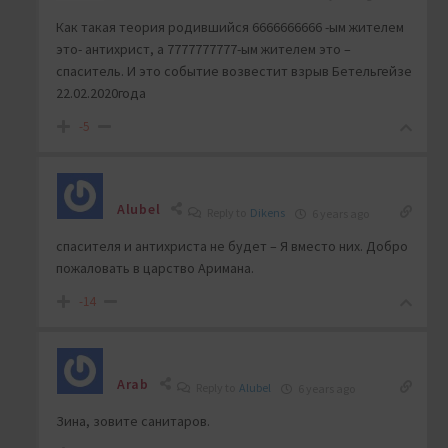
Как такая теория родившийся 6666666666 -ым жителем
это- антихрист, а 7777777777-ым жителем это –
спаситель. И это событие возвестит взрыв Бетельгейзе
22.02.2020года
-5
Alubel
Reply to
Dikens
6 years ago
спасителя и антихриста не будет – Я вместо них. Добро
пожаловать в царство Аримана.
-14
Arab
Reply to
Alubel
6 years ago
Зина, зовите санитаров.