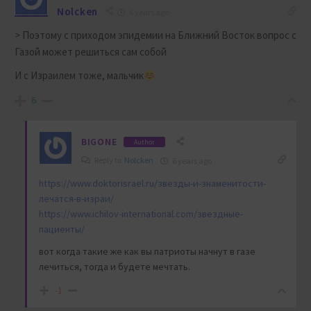
Nolcken
6 years ago
> Поэтому с приходом эпидемии на Ближний Восток вопрос с
Газой может решиться сам собой
И с Израилем тоже, мальчик
6
BIGONE
Author
Reply to
Nolcken
6 years ago
https://www.doktorisrael.ru/звезды-и-знаменитости-
лечатся-в-израи/
https://www.ichilov-international.com/звездные-
пациенты/
вот когда такие же как вы патриоты начнут в газе
лечиться, тогда и будете мечтать.
-1