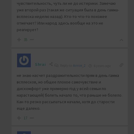
чувствительность, чуть ли не до истерики. Замечаю
уже второй раз (такая же ситуация была в день гамма-
всплеска неделю назад). Кто-то что-то похожее
отмечает? Или народ здесь вообще на это не
реагирует?
35
Shrai
Reply to
Annie_2
6 years ago
не знаю насчет раздражительности прям в день гамма
всплесков, но общее плохое самочувствие и
дискомфорт уже примерно год у всей семьи по
нарастающей( болеть начало то, что раньше не болело.
Как-то резко рассыпаться начали, хотя до старости
еще далеко.
17