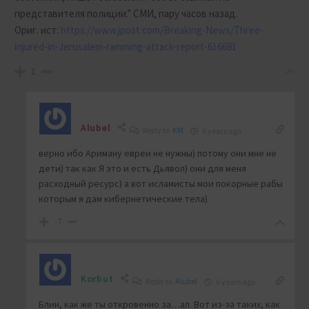
представителя полиции.” СМИ, пару часов назад.
Ориг. ист:
https://www.jpost.com/Breaking-News/Three-
injured-in-Jerusalem-ramming-attack-report-616681
1
Alubel
Reply to
KM
6 years ago
верно ибо Ариману евреи не нужны) потому они мне не
дети) так как Я это и есть Дьявол) они для меня
расходный ресурс) а вот исламисты мои покорные рабы
которым я дам кибернетические тела)
-7
Korbut
Reply to
Alubel
6 years ago
Блин, как же ты откровенно за…ал. Вот из-за таких, как