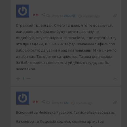
KM
Reply to
BIGONE
6 years ago
Странный ты, Бигван. С чего ты взял, что те возьмутся,
или должным образом будут лечить личину не
медийную, неуспешную и не паразита, = не еврея? А те,
что приведены, ВСЕ из них зафаршмаченны сифилисом
избранности; да узами и задами повязаны. И не с кем-то
да абы как. Там вертеп сатанистов. Такова цена славы.
За бабло вылечат конечно. И уйдёшь оттуда, как бы
человеком.
5
KM
Reply to
KM
6 years ago
Вспомнил за Человека Русского. Таких нельзя забывать.
На концерт в Ледовый ходили, солянка артистов