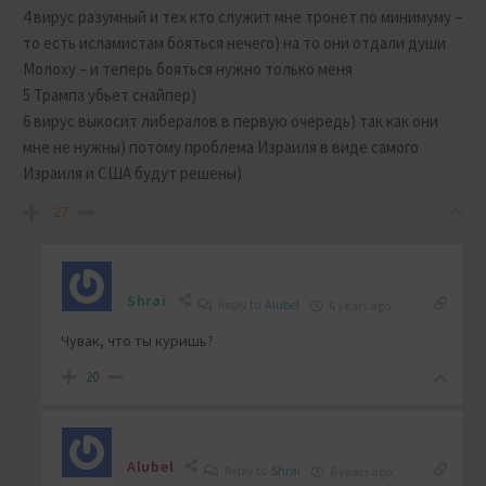
4 вирус разумный и тех кто служит мне тронет по минимуму –
то есть исламистам бояться нечего) на то они отдали души
Молоху – и теперь бояться нужно только меня
5 Трампа убьет снайпер)
6 вирус выкосит либералов в первую очередь) так как они
мне не нужны) потому проблема Израиля в виде самого
Израиля и США будут решены)
-27
Shrai
Reply to
Alubel
6 years ago
Чувак, что ты куришь?
20
Alubel
Reply to
Shrai
6 years ago