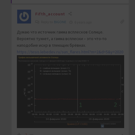
Fifth_account
Reply to
BIGONE
6 years ago
Думаю что источник гамма всплесков Солнце.
Вероятно тухнет, а гамма всплески – это что-то
наподобие искр в тлеющих брёвнах.
https://tesis.lebedev.ru/sun_flares.html?m=2&d=5&y=2020
-2