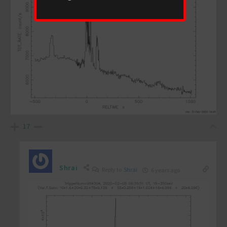
17
Shrai
Reply to
Shrai
6 years ago