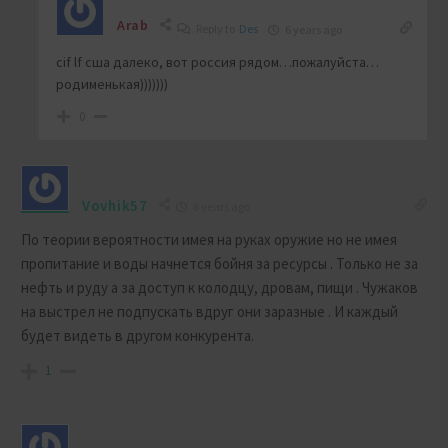
Arab
Reply to
Des
6 years ago
cif lf сша далеко, вот россия рядом…пожалуйста…
родименькая)))))))
0
Vovhik57
6 years ago
По теории вероятности имея на руках оружие но не имея
пропитание и воды начнется бойня за ресурсы . Только не за
нефть и руду а за доступ к колодцу, дровам, пищи . Чужаков
на выстрел не подпускать вдруг они заразные . И каждый
будет видеть в другом конкурента.
1