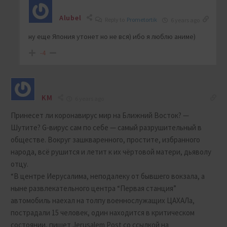
Alubel
Reply to
Prometortik
6 years ago
ну еще Япония утонет но не вся) ибо я люблю аниме)
-4
KM
6 years ago
Принесет ли коронавирус мир на Ближний Восток? —
Шутите? G-вирус сам по себе — самый разрушительный в
обществе. Вокруг зашкваренного, простите, избранного
народа, всё рушится и летит к их чёртовой матери, дьяволу
отцу.
“В центре Иерусалима, неподалеку от бывшего вокзала, а
ныне развлекательного центра “Первая станция”
автомобиль наехал на толпу военнослужащих ЦАХАЛа,
пострадали 15 человек, один находится в критическом
состоянии, пишет Jerusalem Post со ссылкой на