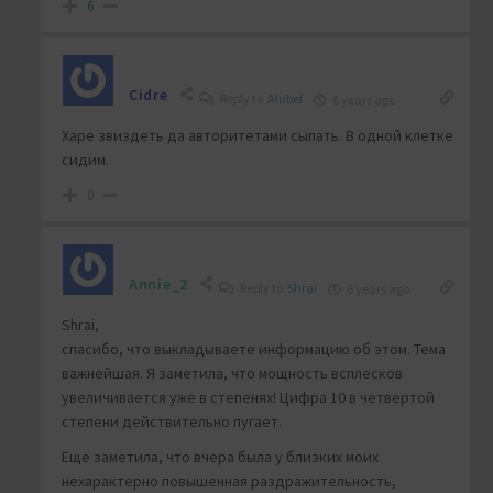
6
Cidre
Reply to
Alubel
6 years ago
Харе звиздеть да авторитетами сыпать. В одной клетке
сидим.
0
Annie_2
Reply to
Shrai
6 years ago
Shrai,
спасибо, что выкладываете информацию об этом. Тема
важнейшая. Я заметила, что мощность всплесков
увеличивается уже в степенях! Цифра 10 в четвертой
степени действительно пугает.
Еще заметила, что вчера была у близких моих
нехарактерно повышенная раздражительность,