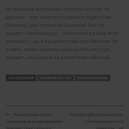
Но великие верховные лидеры об этом не
думают – все заняты спорами о лидерстве.
Поэтому, как только на Ближний Восток
придет коронавирус – он быстро и сразу всех
помирит, как в пророчествах про Мессию. Не
знаем, через сколько недель Мессия туда
придет, но следим за развитием событий.
POSTED UNDER
БЛИЖНИЙ ВОСТОК
КОНСПИРОЛОГИЯ
Post
Нарастание засух,
Китайский коронавирус:
navigation
снегопадов и наводнений –
обновления на 6-е
предвестник скорого
февраля.