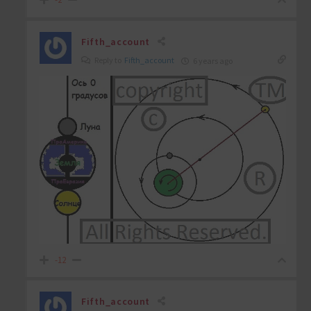
Fifth_account
Reply to
Fifth_account
6 years ago
-12
Fifth_account