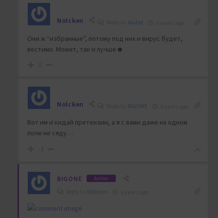
Nolcken
Reply to
Alubel
6 years ago
Они ж “избранные”, потому под них и вирус будет,
вестимо. Может, так и лучше☻
0
Nolcken
Reply to
BIGONE
6 years ago
Вот им и кидай претензии, а я с вами даже на одном
поле не сяду…
-3
BIGONE
Author
Reply to
Nolcken
6 years ago