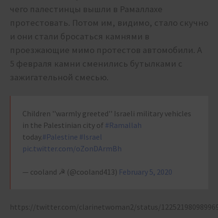
чего палестинцы вышли в Рамаллахе
протестовать. Потом им, видимо, стало скучно
и они стали бросаться камнями в
проезжающие мимо протестов автомобили. А
5 февраля камни сменились бутылками с
зажигательной смесью.
Children ''warmly greeted'' Israeli military vehicles
in the Palestinian city of
#Ramallah
today.
#Palestine
#Israel
pic.twitter.com/oZonDArmBh
— cooland ☭ (@cooland413)
February 5, 2020
https://twitter.com/clarinetwoman2/status/12252198098996