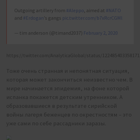
Outgoing artillery from
#Aleppo
, aimed at
#NATO
and
#Erdogan
's gangs
pic.twitter.com/b7xRcrCGMl
— tim anderson (@timand2037)
February 2, 2020
https://twitter.com/AnalyticaGlobal/status/12248540335817
Тоже очень странная и непонятная ситуация,
которая может закончиться неизвестно чем. В
мире начинается эпидемия, на фоне которой
испанка покажется детским утренником. А
образовавшиеся в результате сирийской
войны лагеря беженцев по окрестностям – это
уже сами по себе рассадники заразы.