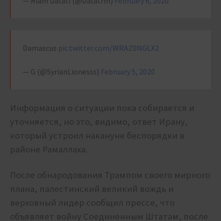
— Riam Dalati (@Dalatrm)
February 6, 2020
Damascus
pic.twitter.com/WRAZ0NGLX2
— G (@SyrianLionesss)
February 5, 2020
Информация о ситуации пока собирается и
уточняется, но это, видимо, ответ Ирану,
который устроил накануне беспорядки в
районе
Рамаллаха.
После обнародования Трампом своего мирного
плана, палестинский великий вождь и
верховный лидер сообщил прессе, что
объявляет войну Соединенным Штатам, после