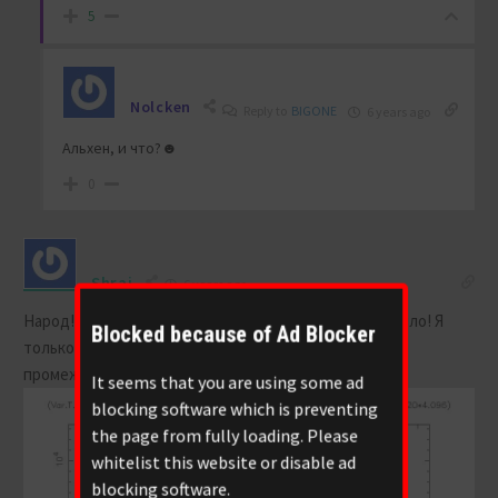
5
Nolcken
Reply to
BIGONE
6 years ago
Альхен, и что?☻
0
Shrai
6 years ago
Народ! Не в тему, но!!! За 05.02 3!!! Гамма всплеска было! Я
Blocked because of Ad Blocker
только про один выкладывала. К 2м есть фото, к
промежуточному нет
It seems that you are using some ad
blocking software which is preventing
the page from fully loading. Please
whitelist this website or disable ad
blocking software.