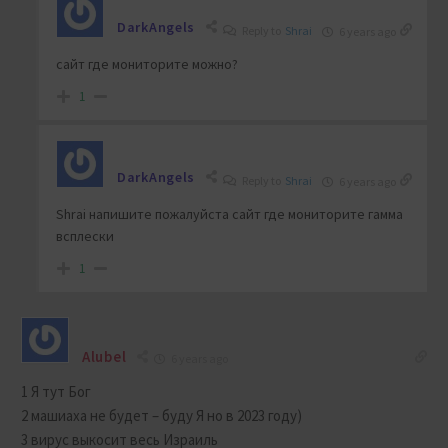
DarkAngels
Reply to
Shrai
6 years ago
сайт где мониторите можно?
1
DarkAngels
Reply to
Shrai
6 years ago
Shrai напишите пожалуйста сайт где мониторите гамма
всплески
1
Alubel
6 years ago
1 Я тут Бог
2 машиаха не будет – буду Я но в 2023 году)
3 вирус выкосит весь Израиль