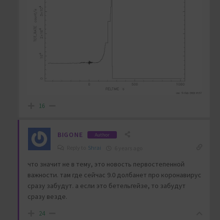
16
BIGONE
Author
Reply to
Shrai
6 years ago
что значит не в тему, это новость первостепенной
важности. там где сейчас 9.0 долбанет про коронавирус
сразу забудут. а если это бетельгейзе, то забудут
сразу везде.
24