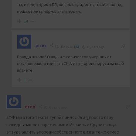
ты, и необходимо БП, поскольку идиоты, такие как ты,
мешают жить нормальным людям.
14
pisec
Reply to
KM
6 years ago
Правда штоли? Озвучьте количество умерших от
обыкновенного гриппа в США и от короновируса на всей
планете.
1
dron
6 years ago
аФФтар этого текста тупой пиндос. Асад просто пару
шахидов зашлет зараженных в Израиль и Срули начнут
оттуда валить впереди собственного визга. тоже самое