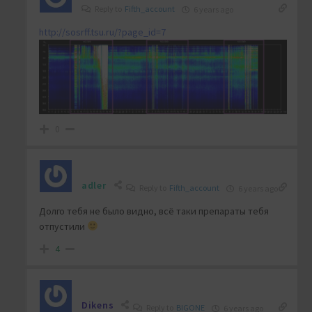
Reply to
Fifth_account
6 years ago
http://sosrff.tsu.ru/?page_id=7
0
adler
Reply to
Fifth_account
6 years ago
Долго тебя не было видно, всё таки препараты тебя
отпустили
4
Dikens
Reply to
BIGONE
6 years ago