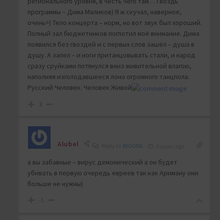
регионального уровня, в честь чего там… Гвоздь
программы – Дима Маликов) Я ж скучал, наверное,
очень=) Тело концерта – норм, но вот звук был хороший.
Полный зал бюджетников поглотил моё внимание. Дима
появился без гвоздей и с первых слов зашёл – душа в
душу. А запел – и ноги пританцовывать стали, и народ
сразу сруйками потянулся вниз живительной влагою,
наполняя изголодавшееся лоно огромного танцпола.
Русский Человек. Человек Живой
3
Alubel
Reply to
BIGONE
6 years ago
а вы забавные – вирус демонический а он будет
убивать в первую очередь евреев так как Ариману они
больше не нужны)
-1