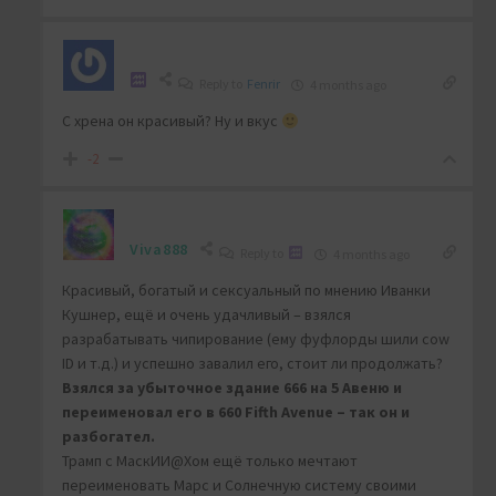
Reply to
Fenrir
4 months ago
С хрена он красивый? Ну и вкус
-2
Viva888
Reply to
4 months ago
Красивый, богатый и сексуальный по мнению Иванки
Кушнер, ещё и очень удачливый – взялся
разрабатывать чипирование (ему фуфлорды шили cow
ID и т.д.) и успешно завалил его, стоит ли продолжать?
Взялся за убыточное здание 666 на 5 Авеню и
переименовал его в 660 Fifth Avenue – так он и
разбогател.
Трамп с МаскИИ@Хом ещё только мечтают
переименовать Марс и Солнечную систему своими