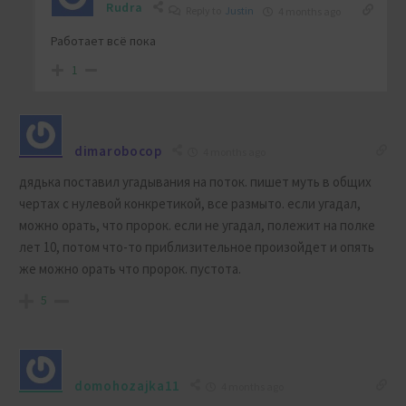
Rudra
Reply to
Justin
4 months ago
Работает всё пока
1
dimarobocop
4 months ago
дядька поставил угадывания на поток. пишет муть в общих
чертах с нулевой конкретикой, все размыто. если угадал,
можно орать, что пророк. если не угадал, полежит на полке
лет 10, потом что-то приблизительное произойдет и опять
же можно орать что пророк. пустота.
5
domohozajka11
4 months ago