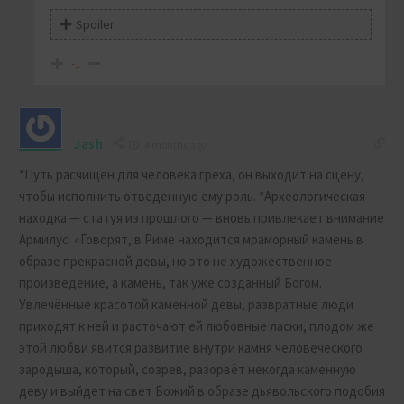
Spoiler
-1
Jash
4 months ago
*Путь расчищен для человека греха, он выходит на сцену,
чтобы исполнить отведенную ему роль. *Археологическая
находка — статуя из прошлого — вновь привлекает внимание
Армилус «Говорят, в Риме находится мраморный камень в
образе прекрасной девы, но это не художественное
произведение, а камень, так уже созданный Богом.
Увлечённые красотой каменной девы, развратные люди
приходят к ней и расточают ей любовные ласки, плодом же
этой любви явится развитие внутри камня человеческого
зародыша, который, созрев, разорвёт некогда каменную
деву и выйдет на свет Божий в образе дьявольского подобия