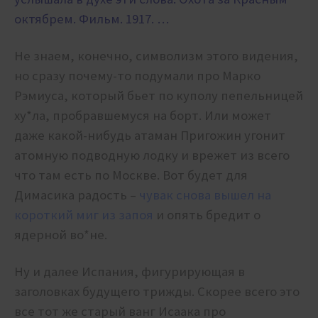
октябрем. Фильм. 1917. …
Не знаем, конечно, символизм этого видения,
но сразу почему-то подумали про Марко
Рэмиуса, который бьет по куполу пепельницей
ху*ла, пробравшемуся на борт. Или может
даже какой-нибудь атаман Пригожин угонит
атомную подводную лодку и врежет из всего
что там есть по Москве. Вот будет для
Димасика радость –
чувак снова вышел на
короткий миг из запоя
и опять бредит о
ядерной во*не.
Ну и далее Испания, фигурирующая в
заголовках будущего трижды. Скорее всего это
все тот же старый ванг Исаака про