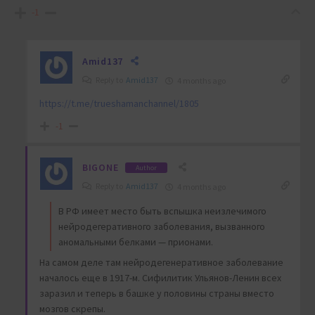
-1
Amid137
Reply to
Amid137
4 months ago
https://t.me/trueshamanchannel/1805
-1
BIGONE
Author
Reply to
Amid137
4 months ago
В РФ имеет место быть вспышка неизлечимого
нейродегеративного заболевания, вызванного
аномальными белками — прионами.
На самом деле там нейродегенеративное заболевание
началось еще в 1917-м. Сифилитик Ульянов-Ленин всех
заразил и теперь в башке у половины страны вместо
мозгов скрепы.