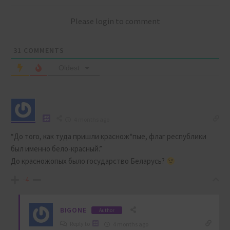
Please login to comment
31
COMMENTS
Oldest
4 months ago
“До того, как туда пришли краснож*пые, флаг республики
был именно бело-красный.”
До красножопых было государство Беларусь?
-4
BIGONE
Author
Reply to
4 months ago