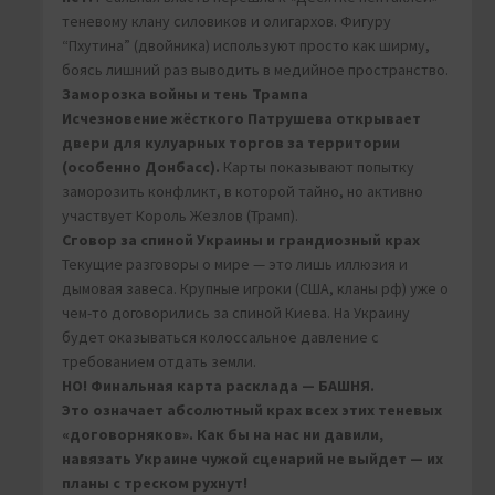
теневому клану силовиков и олигархов. Фигуру
“Пхутина” (двойника) используют просто как ширму,
боясь лишний раз выводить в медийное пространство.
Заморозка войны и тень Трампа
Исчезновение жёсткого Патрушева открывает
двери для кулуарных торгов за территории
(особенно Донбасс).
Карты показывают попытку
заморозить конфликт, в которой тайно, но активно
участвует Король Жезлов (Трамп).
Сговор за спиной Украины и грандиозный крах
Текущие разговоры о мире — это лишь иллюзия и
дымовая завеса. Крупные игроки (США, кланы рф) уже о
чем-то договорились за спиной Киева. На Украину
будет оказываться колоссальное давление с
требованием отдать земли.
НО! Финальная карта расклада — БАШНЯ.
Это означает абсолютный крах всех этих теневых
«договорняков». Как бы на нас ни давили,
навязать Украине чужой сценарий не выйдет — их
планы с треском рухнут!