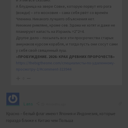
и этим всё сказано.
А блудница на звере Совке, которую порвут его рога
(вожди) – это московия – сама себя рвёт со времён
Членина. Никакого лучшего объяснения нет.
Никикие римляне, кроме сев. Эдома не хотят и даже не
планируют напасть на Израиль =2*2=4.
Другое дело – посылать все эти просрочества старых
аннунаков курсом корабля, и тогда пусть они сосут сами
у себя свой священный луш.
«ПРОБУЖДЕНИЕ. 2026: КРАХ ДРЕВНИХ ПРОРОЧЕСТВ»
https://thebigtheone.com/специалисты-по-удаленному-
просмотру-2/#comment-323944
0
Lans
4 months ago
Красно – белый флаг имеют Япония и Индонезия, которые
гораздо ближе к Китаю чем Польша