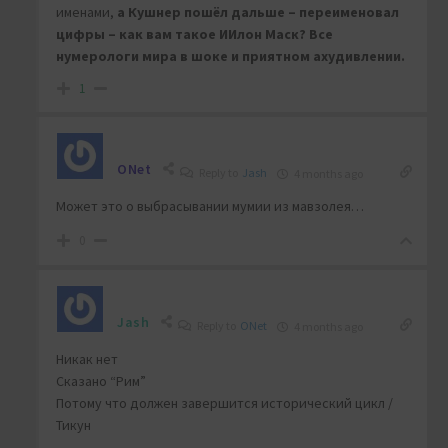
именами,
а Кушнер пошёл дальше – переименовал
цифры – как вам такое ИИлон Маск? Все
нумерологи мира в шоке и приятном ахудивлении.
1
ONet
Reply to
Jash
4 months ago
Может это о выбрасывании мумии из мавзолея…
0
Jash
Reply to
ONet
4 months ago
Никак нет
Сказано “Рим”
Потому что должен завершится исторический цикл /
Тикун