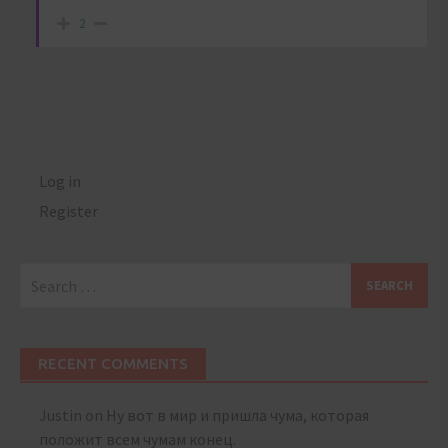
2
Log in
Register
Search
for:
RECENT COMMENTS
Justin
on
Ну вот в мир и пришла чума, которая
положит всем чумам конец.