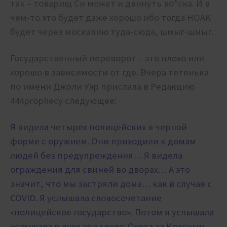
так – товарищ Си может и двинуть во*ска. И в
чем-то это будет даже хорошо ибо тогда НОАК
будет через москалию туда-сюда, шмыг-шмыг.
Государственный переворот – это плохо или
хорошо в зависимости от где. Вчера тетенька
по имени Джоли Уэр прислала в Редакцию
444prophecy следующее:
Я видела четырех полицейских в черной
форме с оружием. Они приходили к домам
людей без предупреждения… Я видела
ограждения для свиней во дворах… А это
значит, что мы застряли дома… как в случае с
COVID. Я услышала словосочетание
«полицейское государство». Потом я услышала
услышала в духе эти слова: Охота за Красным