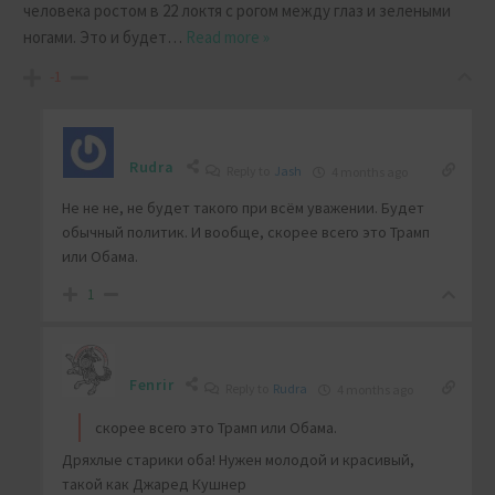
человека ростом в 22 локтя с рогом между глаз и зелеными
ногами. Это и будет
…
Read more »
-1
Rudra
Reply to
Jash
4 months ago
Не не не, не будет такого при всём уважении. Будет
обычный политик. И вообще, скорее всего это Трамп
или Обама.
1
Fenrir
Reply to
Rudra
4 months ago
скорее всего это Трамп или Обама.
Дряхлые старики оба! Нужен молодой и красивый,
такой как Джаред Кушнер