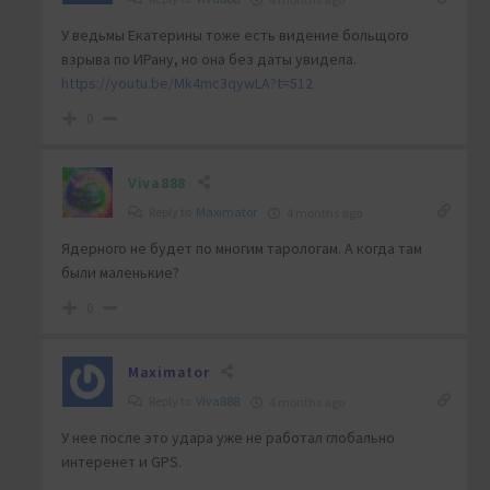
У ведьмы Екатерины тоже есть видение больщого
взрыва по ИРану, но она без даты увидела.
https://youtu.be/Mk4mc3qywLA?t=512
0
Viva888
Reply to
Maximator
4 months ago
Ядерного не будет по многим тарологам. А когда там
были маленькие?
0
Maximator
Reply to
Viva888
4 months ago
У нее после это удара уже не работал глобально
интеренет и GPS.