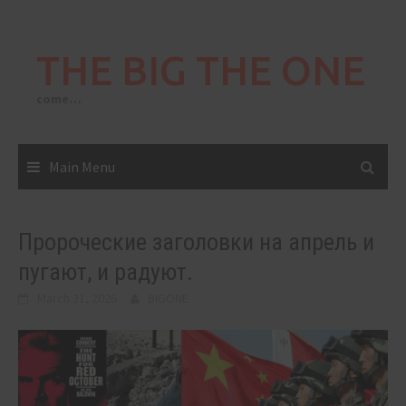
Skip
to
THE BIG THE ONE
content
come…
Main Menu
Пророческие заголовки на апрель и
пугают, и радуют.
March 31, 2026
BIGONE