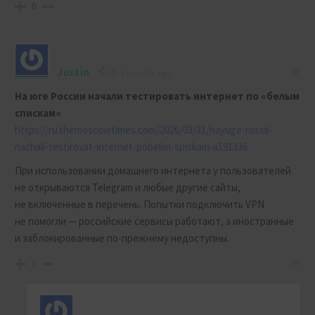
6
Justin
4 months ago
На юге России начали тестировать интернет по «белым
спискам»
https://ru.themoscowtimes.com/2026/03/31/nayuge-rossii-
nachali-testirovat-internet-pobelim-spiskam-a191336
П
ри использовании домашнего интернета у пользователей
не открываются Telegram и любые другие сайты,
не включенные в перечень. Попытки подключить VPN
не помогли — российские сервисы работают, а иностранные
и заблокированные по-прежнему недоступны.
0