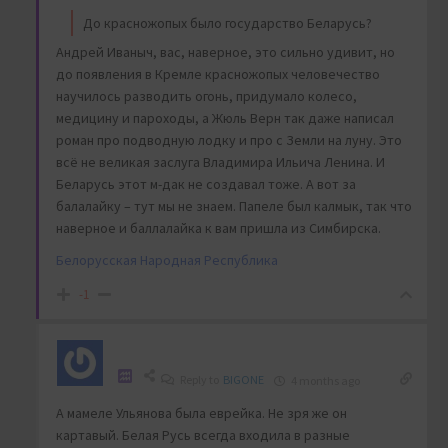
До красножопых было государство Беларусь?
Андрей Иваныч, вас, наверное, это сильно удивит, но
до появления в Кремле красножопых человечество
научилось разводить огонь, придумало колесо,
медицину и пароходы, а Жюль Верн так даже написал
роман про подводную лодку и про с Земли на луну. Это
всё не великая заслуга Владимира Ильича Ленина. И
Беларусь этот м-дак не создавал тоже. А вот за
балалайку – тут мы не знаем. Папеле был калмык, так что
наверное и баллалайка к вам пришла из Симбирска.
Белорусская Народная Республика
-1
Reply to
BIGONE
4 months ago
А мамеле Ульянова была еврейка. Не зря же он
картавый. Белая Русь всегда входила в разные