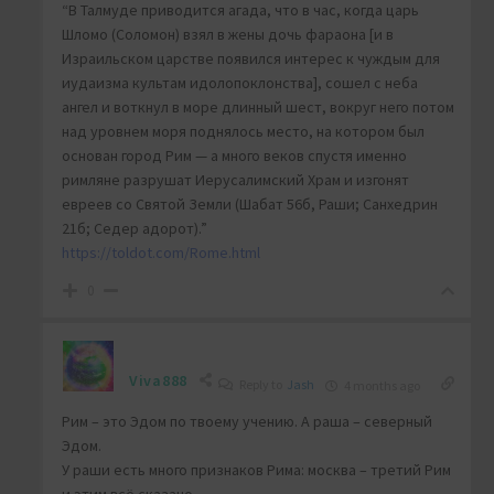
“В Талмуде приводится агада, что в час, когда царь
Шломо (Соломон) взял в жены дочь фараона [и в
Израильском царстве появился интерес к чуждым для
иудаизма культам идолопоклонства], сошел с неба
ангел и воткнул в море длинный шест, вокруг него потом
над уровнем моря поднялось место, на котором был
основан город Рим — а много веков спустя именно
римляне разрушат Иерусалимский Храм и изгонят
евреев со Святой Земли (Шабат 56б, Раши; Санхедрин
21б; Седер адорот).”
https://toldot.com/Rome.html
0
Viva888
Reply to
Jash
4 months ago
Рим – это Эдом по твоему учению. А раша – северный
Эдом.
У раши есть много признаков Рима: москва – третий Рим