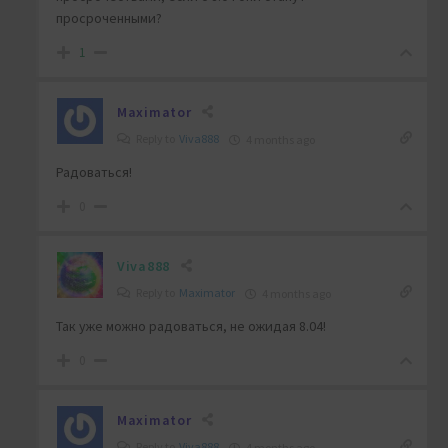
просроченными?
1
Maximator
Reply to
Viva888
4 months ago
Радоваться!
0
Viva888
Reply to
Maximator
4 months ago
Так уже можно радоваться, не ожидая 8.04!
0
Maximator
Reply to
Viva888
4 months ago