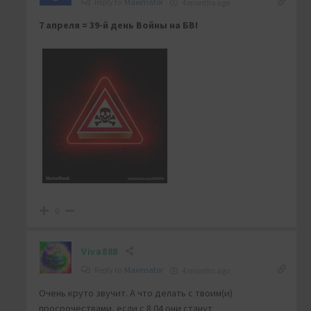
Reply to
Maximator
4 months ago
7 апреля = 39-й день Войны на БВ!
0
Viva888
Reply to
Maximator
4 months ago
Очень круто звучит. А что делать с твоим(и)
просрочествами, если с 8.04 они станут