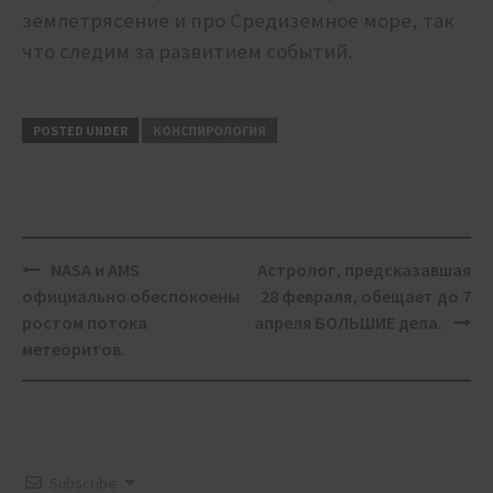
землетрясение и про Средиземное море, так
что следим за развитием событий.
POSTED UNDER
КОНСПИРОЛОГИЯ
Post
NASA и AMS
Астролог, предсказавшая
navigation
официально обеспокоены
28 февраля, обещает до 7
ростом потока
апреля БОЛЬШИЕ дела.
метеоритов.
Subscribe