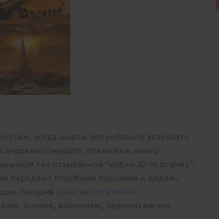
остоке, когда шииты попробовали атаковать
и следовало ожидать, появилось много
авшихся так называемой “во#ны 82-го псалма”.
ыше передают подобные послания и людям,
щин. Сегодня
один из читателей
ким, похоже, видением, пережитым его