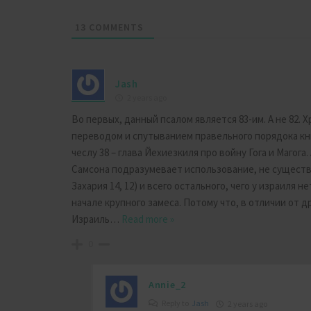
13
COMMENTS
Jash
2 years ago
Во первых, данный псалом является 83-им. А не 82
переводом и спутыванием правельного порядока кни
чеслу 38 – глава Йехиезкиля про войну Гога и Магога.
Самсона подразумевает использование, не существуе
Захария 14, 12) и всего остального, чего у израиля н
начале крупного замеса. Потому что, в отличии от 
Израиль
…
Read more »
0
Annie_2
Reply to
Jash
2 years ago