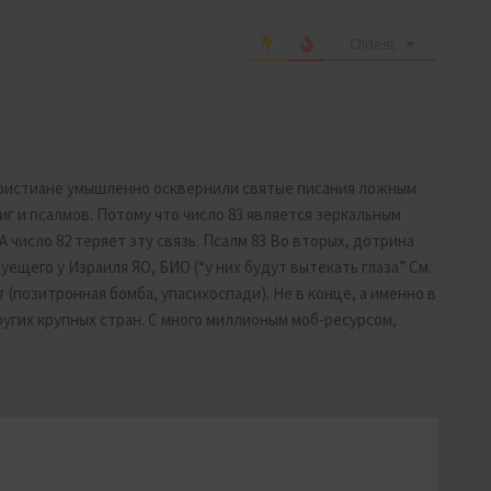
Oldest
. Христиане умышленно осквернили святые писания ложным
г и псалмов. Потому что число 83 является зеркальным
 А число 82 теряет эту связь. Псалм 83 Во вторых, дотрина
щего у Израиля ЯО, БИО (“у них будут вытекать глаза” См.
ет (позитронная бомба, упасихоспади). Не в конце, а именно в
других крупных стран. С много миллионым моб-ресурсом,