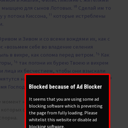
али мышцею для сынов Лотовых.
¹⁰ Сделай им то
у у потока Киссона, ¹¹ которые истреблены
и.
 Оривом и Зивом и со всеми вождями их, как с
и: «возьмем себе во владение селения
пыль в вихре, как солома перед ветром. ¹⁵ Как
горы, ¹⁶ так погони их бурею Твоею и вихрем
ни лица их бесчестием, чтобы они взыскали
смятутся навеки, да посрамятся и погибнут, ¹⁹
Blocked because of Ad Blocker
 имя Господь, Всевышний над всею землею.
It seems that you are using some ad
е момент на Израиль полезут все
blocking software which is preventing
 которых сегодня довольно точно
the page from fully loading. Please
спорна.
whitelist this website or disable ad
blocking software.