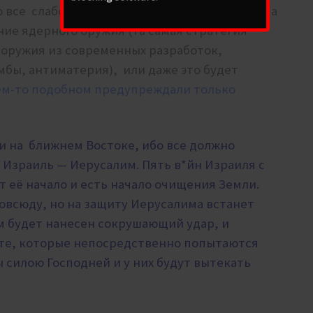
о все слабоумное воинство сгорит, как солома
ние ядерного оружия (та самая стратегия
о оружия из современных разработок,
бы, антиматерия), или даже это будет
ем-то подобном предупреждали только
 на ближнем Востоке, ибо все должно
 Израиль — Иерусалим. Пять в*йн Израиля с
т её начало и есть начало очищения Земли.
овсюду, но на защиту Иерусалима встанет
ам будет нанесен сокрушающий удар, и
А те, которые непосредственно попытаются
 силою Господней и у них будут вытекать