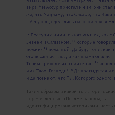
Тира. ⁹ И Ассур пристал к ним: они ст
же, что Мадиаму, что Сисаре, что Иавин
в Аендоре, сделались навозом для земл
¹² Поступи с ними, с князьями их, как с
Зевеем и Салманом, ¹³ которые говорил
Божии».
¹⁴ Боже мой! Да будут они, как 
огонь сжигает лес, и как пламя опаляет 
Твоим приведи их в смятение; ¹⁷ испол
имя Твое, Господи! ¹⁸ Да постыдятся и 
и да познают, что Ты, Которого одного
Таким образом в какой-то исторически
перечисленные в Псалме народы, часть
идентифицирована историками, часть 