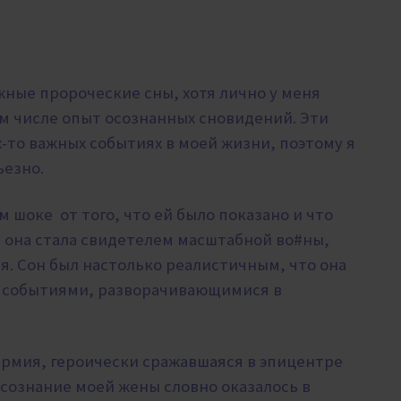
жные пророческие сны, хотя лично у меня
м числе опыт осознанных сновидений. Эти
-то важных событиях в моей жизни, поэтому я
ьезно.
 шоке от того, что ей было показано и что
е она стала свидетелем
масштабной во#ны,
я. Сон был настолько реалистичным, что она
а событиями, разворачивающимися в
армия, героически сражавшаяся в эпицентре
 сознание моей жены словно оказалось в