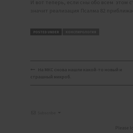
И вот теперь, если сны обо всем этом 
значит реализация Псалма 82 приближае
POSTED UNDER
КОНСПИРОЛОГИЯ
Post
На МКС снова нашли какой-то новый и
navigation
страшный микроб.
Subscribe
Please 