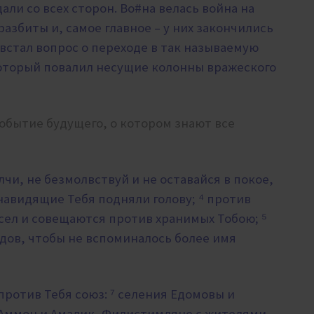
али со всех сторон. Во#на велась война на
азбиты и, самое главное – у них закончились
стал вопрос о переходе в так называемую
оторый повалил несущие колонны вражеского
событие будущего, о котором знают все
лчи, не безмолвствуй и не оставайся в покое,
енавидящие Тебя подняли голову; ⁴ против
сел и совещаются против хранимых Тобою; ⁵
одов, чтобы не вспоминалось более имя
ротив Тебя союз: ⁷ селения Едомовы и
и Аммон и Амалик, Филистимляне с жителями