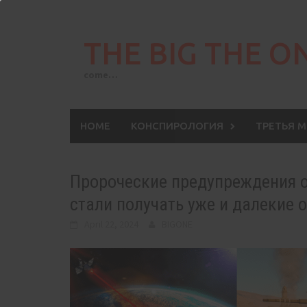
Skip
to
THE BIG THE O
content
come…
HOME
КОНСПИРОЛОГИЯ
ТРЕТЬЯ 
Пророческие предупреждения о
стали получать уже и далекие 
April 22, 2024
BIGONE