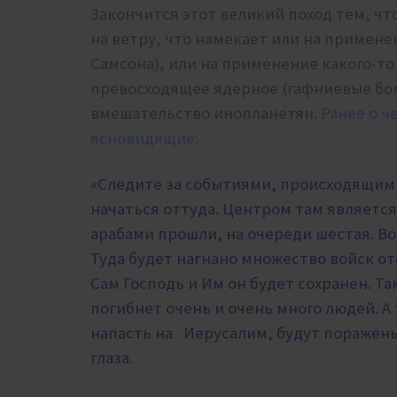
Закончится этот великий поход тем, чт
на ветру, что намекает или на примене
Самсона), или на применение какого-т
превосходящее ядерное (гафниевые бом
вмешательство инопланетян.
Ранее о ч
ясновидящие:
«Следите за событиями, происходящими
начаться оттуда. Центром там является
арабами прошли, на очереди шестая. Во
Туда будет нагнано множество войск от
Сам Господь и Им он будет сохранен. Т
погибнет очень и очень много людей. 
напасть на Иерусалим, будут поражены
глаза.