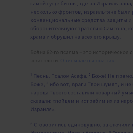
самой гуще битвы, где на Израиль напад
несколько фронтов, израильтяне были р
конвенциональные средства защиты и в
оборонительную стратегию Самсона, к
храма и обрушил на всех его крышу.
Во#на 82-го псалма – это историческое 
эсхатологи.
Описывается она так:
¹ Песнь. Псалом Асафа. ² Боже! Не премо
Боже, ³ ибо вот, враги Твои шумят, и н
народа Твоего составили коварный умы
сказали: «пойдем и истребим их из нар
Израиля».
⁶ Сговорились единодушно, заключили п
Измаильтяне, Моав и Агаряне, ⁸ Гевал 