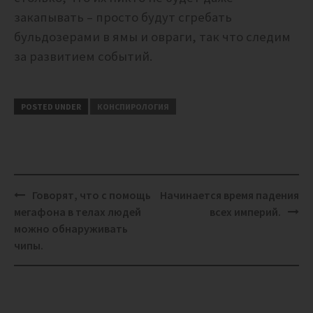
закапывать – просто будут сгребать
бульдозерами в ямы и овраги, так что следим
за развитием событий.
POSTED UNDER
КОНСПИРОЛОГИЯ
Post
Говорят, что с помощь
Начинается время падения
navigation
мегафона в телах людей
всех империй.
можно обнаруживать
чипы.