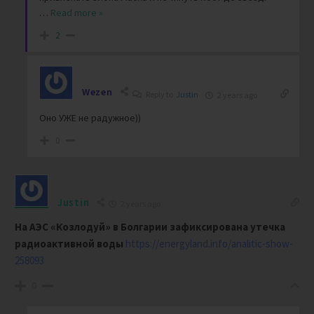
…
Read more »
2
Wezen
Reply to
Justin
2 years ago
Оно УЖЕ не радужное))
0
Justin
2 years ago
На АЭС «Козлодуй» в Болгарии зафиксирована утечка
радиоактивной воды
https://energyland.info/analitic-show-
258093
0