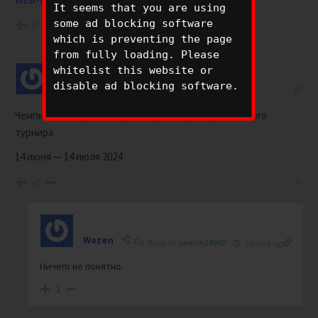
It seems that you are using
some ad blocking software
0
which is preventing the page
from fully loading. Please
whitelist this website or
disable ad blocking software.
yamoh24967
2 years ago
Чемпионат Европы по футболу 2024Сроки финального
турнира
14 июня
—
14 июля
2024
-2
Wezen
Reply to
yamoh24967
2 years ago
Ничего не понятно.
1