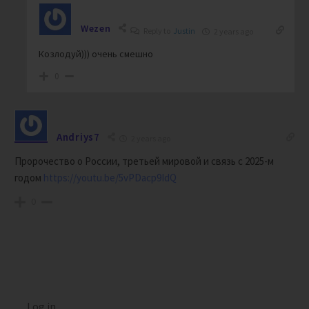
Wezen
Reply to
Justin
2 years ago
Козлодуй))) очень смешно
0
Andriys7
2 years ago
Пророчество о России, третьей мировой и связь с 2025-м
годом
https://youtu.be/5vPDacp9IdQ
0
Log in