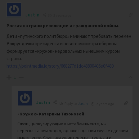
Justin
2 years ago
Россия на грани революции и гражданской войны.
Дети «путинского политбюро» начинают требовать перемен
Вокруг дочки президента и нового министра обороны
формируется «кружок» недовольных нынешним курсом
страны.
https://pointmedia.io/story/668277d1dc48800406e0f480
1
Justin
Reply to
Justin
2 years ago
«Кружок» Катерины Тихоновой
Слухи, циркулирующие в истеблишменте, мы
пересказываем редко, однако в данном случае сделаем
исключение. Слишком уж интересная тема, да и