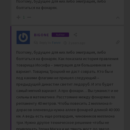
Поэтому, будущее для них либо эмиграция, либо
болтаться на фонарях.
1
BIGONE
Author
Reply to
Fenrir
2 years ago
Поэтому, будущее для них либо эмиграция, либо
болтаться на фонарях. Как показала история правления
товарища Иосифа – эмиграция для большевиков не
вариант. Товарищ Троцкий не даст соврать. Кто бы и
под какими флагами не пришел следующий –
предыдущей династии светит ледоруб. И это будет
самый мягкий вариант. А про фонари… Вы гуманист и не
сильны в математике. Расстояние между фонарями по
регламенту 40 метров. Чтобы повесить 2 миллиона п-
дорасов оленевода нужна аллея фонарей длиной 40 000
км. А ведь есть еще рогвардия, чиновников миллиона
три. Нужно другое техническое решение чтобы не
привлекать Элона Маска и не тянуть мост до звезд.