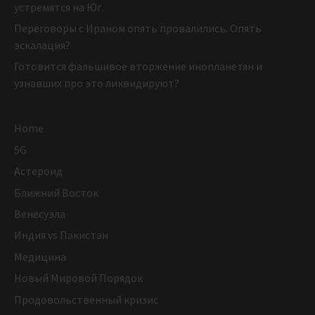
устремятся на Юг.
Переговоры с Ираном опять провалились. Опять
эскалация?
Готовится фальшивое вторжение инопланетян и
узнавших про это ликвидируют?
Home
5G
Астероид
Ближний Восток
Венесуэла
Индия vs Пакистан
Медицина
Новый Мировой Порядок
Продовольственный кризис