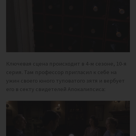
Ключевая сцена происходит в 4-м сезоне, 10-я
серия. Там профессор пригласил к себе на
ужин своего юного туповатого зятя и вербует
его в секту свидетелей Апокалипсиса: