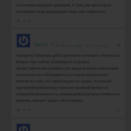
источники внушают доверие. К тому же некоторые
косвенные подтверждения тоже уже появились.
0
Justin
Reply to
Justin
2 years ago
Катерина Тихонова действительно начинает оперяться.
Вокруг неё сейчас формируется группа
представителей упомянутого выше второго поколения
путинского истеблишмента, которая недовольна
многим из того, что происходит в стране. Основной
причиной ревизионистских настроений является
неудовлетворенность снижающейся результативности
режима, говорят наши собеседники.
0