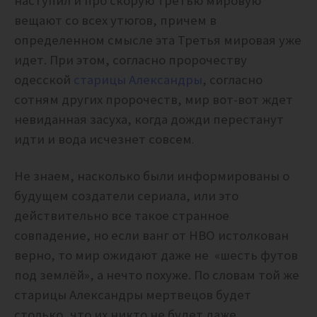
наступил и про скорую Третью мировую
вещают со всех утюгов, причем в
определенном смысле эта Третья мировая уже
идет. При этом, согласно пророчеству
одесской
старицы Александры
, согласно
сотням других пророчеств, мир вот-вот ждет
невиданная засуха, когда дожди перестанут
идти и вода исчезнет совсем
.
Не знаем, насколько были информированы о
будущем создатели сериала, или это
действительно все такое странное
совпадение, но если ванг от HBO истолкован
верно, то мир ожидают даже не
«шесть футов
под землёй», а нечто похуже. По словам той же
старицы Александры мертвецов будет
столько, что их никто не будет даже