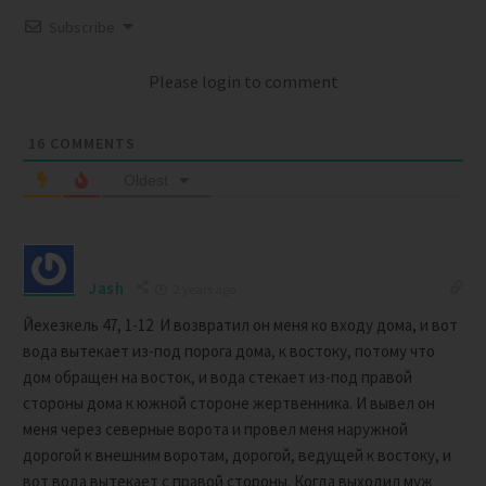
Subscribe
Please login to comment
16
COMMENTS
Oldest
Jash
2 years ago
Йехезкель 47, 1-12 И возвратил он меня ко входу дома, и вот
вода вытекает из-под порога дома, к востоку, потому что
дом обращен на восток, и вода стекает из-под правой
стороны дома к южной стороне жертвенника. И вывел он
меня через северные ворота и провел меня наружной
дорогой к внешним воротам, дорогой, ведущей к востоку, и
вот вода вытекает с правой стороны. Когда выходил муж