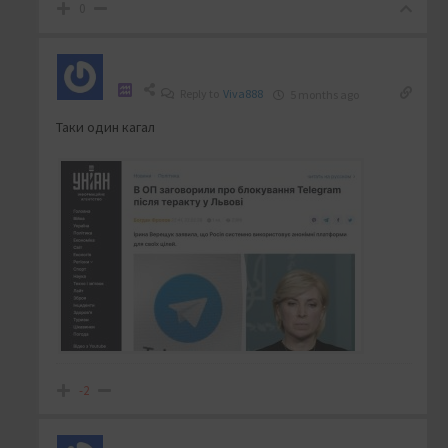
0
Reply to
Viva888
5 months ago
Таки один кагал
-2