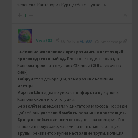
человека. Как говорил Куртц: «Ужас… ужас…».
1
Viva888
Reply to
Viva888
5 months ago
Съёмки на Филиппинах превратились в настоящий
производственный ад.
Вместо 14 недель команда
Копполы провела в джунглях
42
8 дней (
239
съёмочных
смен):
Тайфун
стёр декорации,
заморозив съёмки на
месяцы.
Мартин Шин
едва не умер от
инфаркта
в джунглях.
Коппола скрыл это от студии.
Вертолёты
арендовали у диктатора Маркоса. Посреди
дублей они
улетали бомбить реальных повстанцев.
Брандо
прибыл с лишним весом, не зная сценария. Его
снимали в полумраке, часами нашёптывая текст в ухо.
Трупы:
реквизитор купил
настоящие
трупы. Полиция