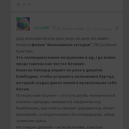
2
Viva888
Reply to
Justin
5 months ago
Дед апокалипсиса на днях умер, но дело его живёт:
Начался
фильм “Апокалипсис сегодня”
, ТВ Суспільне
Культура.
Это галлюциногенное погружение в ад, где война
представлена как чистое безумие.
Капитан Уиллард плывёт по реке в джунгли
Камбоджи, чтобы устранить полковника Куртца,
который создал дикое племя и провозгласил себя
богом.
Путешествие по реке — это путь вглубь человеческой
психики: офицеры занимаются сёрфингом под
бомбёжками, вертолёты сжигают деревни под «Полет
валькирий», а солдаты воюют без командиров, забыв,
зачем они здесь.
Настоящие джунгли — не во Вьетнаме, а внутри