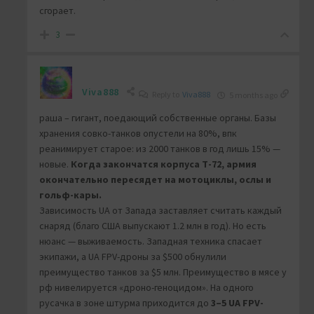
сгорает.
3
Viva888
Reply to
Viva888
5 months ago
раша – гигант, поедающий собственные органы. Базы
хранения совко-танков опустели на 80%, впк
реанимирует старое: из 2000 танков в год лишь 15% —
новые.
Когда закончатся корпуса Т-72, армия
окончательно пересядет на мотоциклы, ослы и
гольф-кары.
Зависимость UA от Запада заставляет считать каждый
снаряд (благо США выпускают 1.2 млн в год). Но есть
нюанс — выживаемость. Западная техника спасает
экипажи, а UA FPV-дроны за $500 обнулили
преимущество танков за $5 млн. Преимущество в мясе у
рф нивелируется «дроно-геноцидом». На одного
русачка в зоне штурма приходится до
3–5 UA FPV-