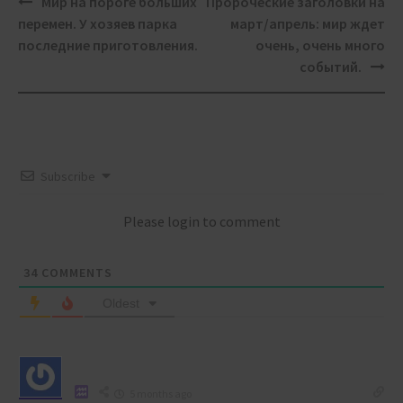
Post
Мир на пороге больших
Пророческие заголовки на
navigation
перемен. У хозяев парка
март/апрель: мир ждет
последние приготовления.
очень, очень много
событий.
Subscribe
Please login to comment
34
COMMENTS
Oldest
5 months ago