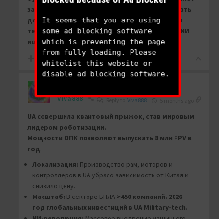
за погибшего, автоматизация — способ воевать
It seems that you are using
долго.
Человек на войне всё чаще становится
some ad blocking software
техником, обслуживающим терминалы, пока ИИ
which is preventing the page
ищет цели в тепловизор.
from fully loading. Please
3
whitelist this website or
disable ad blocking software.
Viva888
Reply to
Viva888
5 months ago
UA совершила квантовый прыжок, став мировым
лидером роботизации.
Мощности ОПК позволяют выпускать
8 млн FPV в
год
.
Локализация:
Производство рам, моторов и
контроллеров в UA убрало зависимость от Китая и
снизило цену.
Масштаб:
В секторе БПЛА
>450 компаний.
2026 –
год глобальных инвестиций в UA Military-tech.
ИИ-революция:
Массовое внедрение машинного