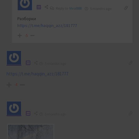
Reply to
Viva888
5 months ago
Разборки
https://t.me/haqqin_azz/181777
-5
5 months ago
https://t.me/haqqin_azz/181777
-4
5 months ago