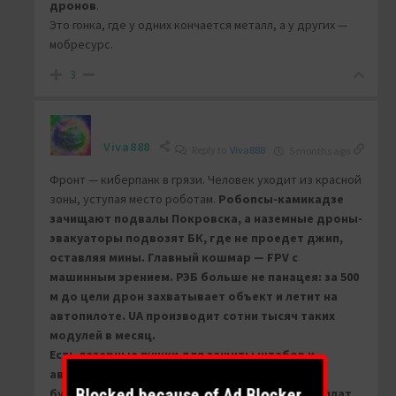
дронов
.
Это гонка, где у одних кончается металл, а у других —
мобресурс.
3
Viva888
Reply to
Viva888
5 months ago
Фронт — киберпанк в грязи. Человек уходит из красной
зоны, уступая место роботам.
Робопсы-камикадзе
зачищают подвалы Покровска, а наземные дроны-
эвакуаторы подвозят БК, где не проедет джип,
оставляя мины.
Главный кошмар — FPV с
машинным зрением. РЭБ больше не панацея: за 500
м до цели дрон захватывает объект и летит на
автопилоте.
UA производит сотни тысяч таких
модулей в месяц.
Есть лазерные пушки для защиты штабов и
автотурели на оптоволокне, управляемые из
Blocked because of Ad Blocker
бункеров за 5 км.
Робопёс стоит дешевле выплат