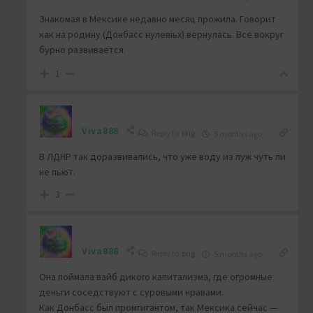
Знакомая в Мексике недавно месяц прожила. Говорит
как на родину (Донбасс нулевіьх) вернулась. Все вокруг
бурно развивается.
1
Viva888
Reply to
brig
5 months ago
В ЛДНР так доразвивались, что уже воду из луж чуть ли
не пьют.
3
Viva888
Reply to
brig
5 months ago
Она поймала вайб дикого капитализма, где огромные
деньги соседствуют с суровыми нравами.
Как Донбасс был промгигантом, так Мексика сейчас —