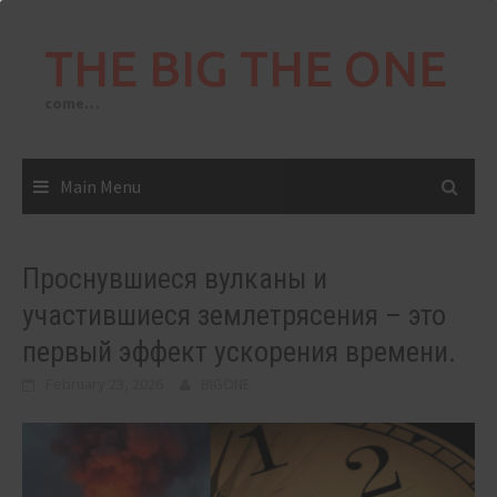
Skip
to
THE BIG THE ONE
content
come…
Main Menu
Проснувшиеся вулканы и
участившиеся землетрясения – это
первый эффект ускорения времени.
February 23, 2026
BIGONE