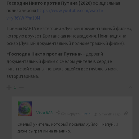
Господин Никто против Путина (2026)
официальная
полная версия
https://www.youtube.com/watch?
v=yR6YWPYm10M
Премия BAFTA в категории «Лучший документальный фильм»,
которую вручает Британская киноакадемия. Номинация на
оскар (
Лучший документальный полнометражный фильм
).
«Господин Никто против Путина
» – дерзкий
документальный фильм о смелом учителе в сердце
гигантской страны, погружающейся всё глубже в мрак
авторитаризма.
1
Viva888
Reply to
Justin
5 months ago
Смелый учитель, который посылал Хуйло III напуй, и
даже сыграл им на пианино.