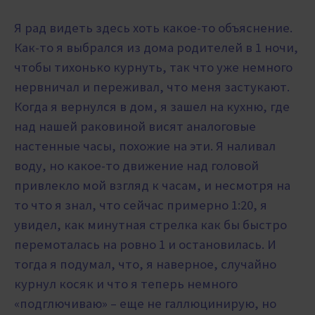
Я рад видеть здесь хоть какое-то объяснение.
Как-то я выбрался из дома родителей в 1 ночи,
чтобы тихонько курнуть, так что уже немного
нервничал и переживал, что меня застукают.
Когда я вернулся в дом, я зашел на кухню, где
над нашей раковиной висят аналоговые
настенные часы, похожие на эти. Я наливал
воду, но какое-то движение над головой
привлекло мой взгляд к часам, и несмотря на
то что я знал, что сейчас примерно 1:20, я
увидел, как минутная стрелка как бы быстро
перемоталась на ровно 1 и остановилась. И
тогда я подумал, что, я наверное, случайно
курнул косяк и что я теперь немного
«подглючиваю» – еще не галлюцинирую, но