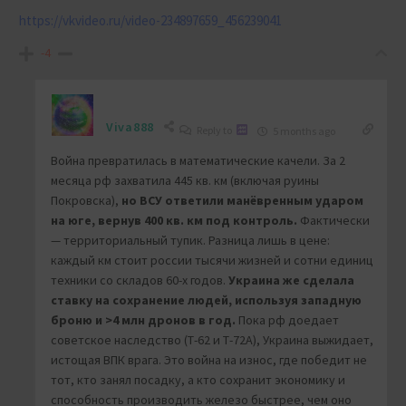
https://vkvideo.ru/video-234897659_456239041
-4
Viva888
Reply to
5 months ago
Война превратилась в математические качели. За 2
месяца рф захватила 445 кв. км (включая руины
Покровска),
но ВСУ ответили манёвренным ударом
на юге, вернув 400 кв. км под контроль.
Фактически
— территориальный тупик. Разница лишь в цене:
каждый км стоит россии тысячи жизней и сотни единиц
техники со складов 60-х годов.
Украина же сделала
ставку на сохранение людей, используя западную
броню и >4 млн дронов в год.
Пока рф доедает
советское наследство (Т-62 и Т-72А), Украина выжидает,
истощая ВПК врага. Это война на износ, где победит не
тот, кто занял посадку, а кто сохранит экономику и
способность производить железо быстрее, чем оно