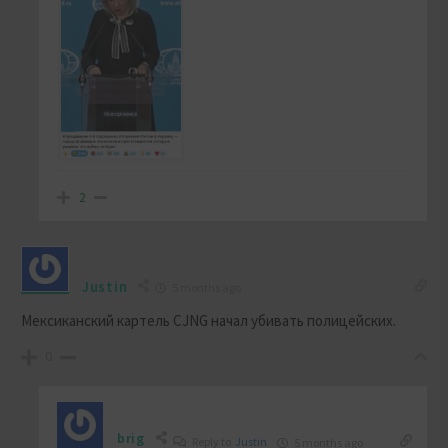
2
Justin
5 months ago
Мексиканский картель CJNG начал убивать полицейских.
0
brig
Reply to
Justin
5 months ago