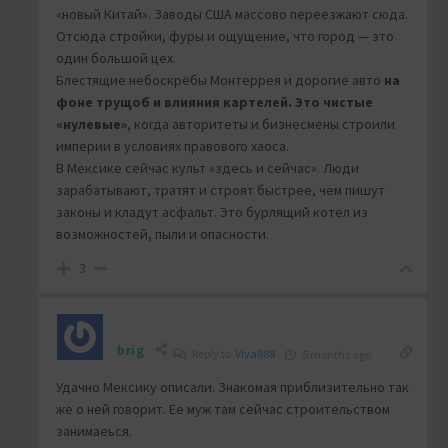
«новый Китай». Заводы США массово переезжают сюда.
Отсюда стройки, фуры и ощущение, что город — это
один большой цех.
Блестящие небоскрёбы Монтеррея и дорогие авто
на
фоне трущоб и влияния картелей. Это чистые
«нулевые»
, когда авторитеты и бизнесмены строили
империи в условиях правового хаоса.
В Мексике сейчас культ «здесь и сейчас». Люди
зарабатывают, тратят и строят быстрее, чем пишут
законы и кладут асфальт. Это бурлящий котел из
возможностей, пыли и опасности.
3
brig
Reply to
Viva888
5 months ago
Удачно Мексику описали. Знакомая приблизительно так
же о ней говорит. Ее муж там сейчас строительством
занимаеься.