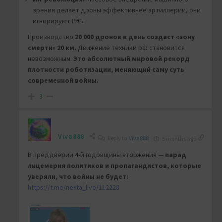
зрения делает дроны эффективнее артиллерии, они
игнорируют РЭБ.
Производство
20 000 дронов в день
создаст «зону
смерти» 20 км.
Движение техники рф становится
невозможным.
Это абсолютный мировой рекорд
плотности роботизации, меняющий саму суть
современной войны.
3
Viva888
Reply to
Viva888
5 months ago
В преддверии 4-й годовщины вторжения —
парад
лицемерия политиков и пропагандистов, которые
уверяли, что войны не будет:
https://t.me/nexta_live/112228