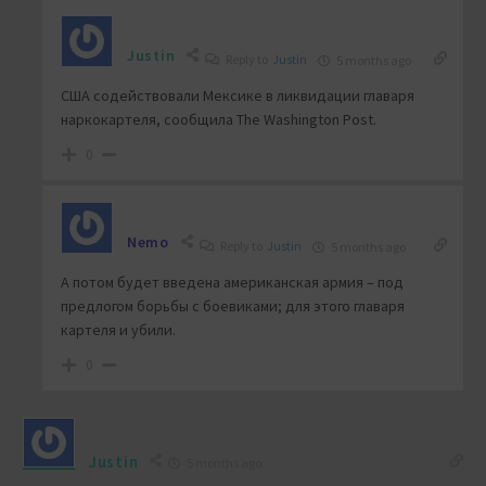
Justin
Reply to
Justin
5 months ago
США содействовали Мексике в ликвидации главаря
наркокартеля, сообщила The Washington Post.
0
Nemo
Reply to
Justin
5 months ago
А потом будет введена американская армия – под
предлогом борьбы с боевиками; для этого главаря
картеля и убили.
0
Justin
5 months ago