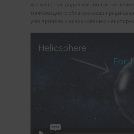
космическая радиация, но так же возм
межзвездного облака оказали радикаль
уже привело к исчезновению некоторы