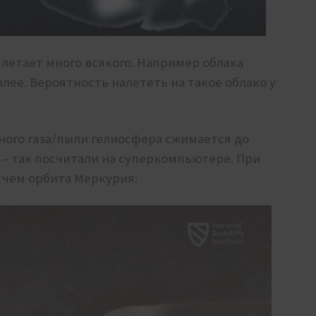
м летает много всякого. Например облака
алее. Вероятность налететь на такое облако у
ого газа/пыли гелиосфера сжимается до
 – так посчитали на суперкомпьютере. При
, чем орбита Меркурия: