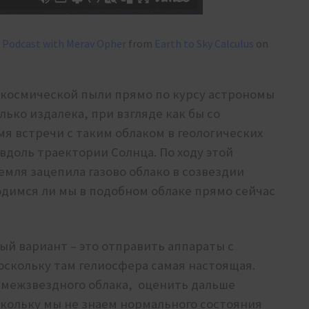
s Podcast with Merav Opher
from
Earth to Sky Calculus
on
о космической пыли прямо по курсу астрономы
лько издалека, при взгляде как бы со
я встречи с таким облаком в геологических
 вдоль траектории Солнца. По ходу этой
емля зацепила газово облако в созвездии
одимся ли мы в подобном облаке прямо сейчас
й вариант – это отправить аппараты с
скольку там гелиосфера самая настоящая.
 межзвездного облака, оценить дальше
скольку мы не знаем нормального состояния