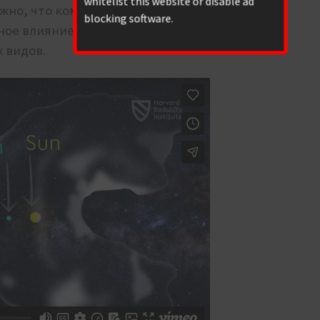
whitelist this website or disable ad
ожно, что компоненты холодного
blocking software.
ное влияние на климат. А изменение климата
х видов.