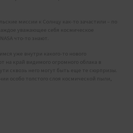
льские миссии к Солнцу как-то зачастили – по
каждое уважающее себя космическое
 NASA что-то знают.
имся уже внутри какого-то нового
т на край видимого огромного облака в
 пути сквозь него могут быть еще те сюрпризы.
ии особо толстого слоя космической пыли,