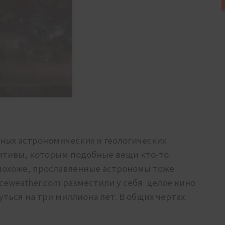
ых астрономических и геологических
итивы, которым подобные вещи кто-то
, похоже, прославленные астрономы тоже
ceweather.com разместили у себя целое кино
уться на три миллиона лет. В общих чертах