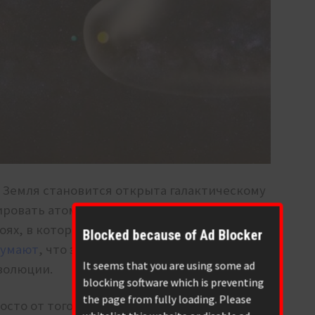
 Земля становится открыта галактическому
ровать атомы водорода и пыль из облака.
оях, в которых похоронены остатки
Blocked because of Ad Blocker
думают
, что это могло стать одной из причин
It seems that you are using some ad
волюции.
blocking software which is preventing
the page from fully loading. Please
сто от того, что сильно повысилась