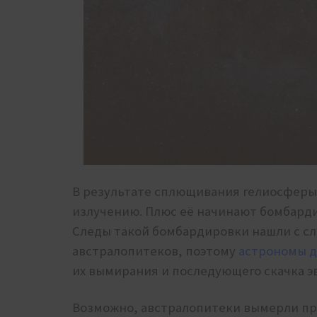
В результате сплющивания гелиосферы
излучению. Плюс её начинают бомбарди
Следы такой бомбардировки нашли с сл
австралопитеков, поэтому
астрономы 
их вымирания и последующего скачка э
Возможно, австралопитеки вымерли про