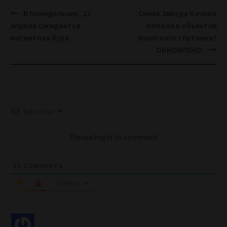
Post
В понедельник, 22
Синяя Звезда Качина
navigation
апреля ожидается
попала в объектив
магнитная буря.
японского спутника?
ОБНОВЛЕНО.
Subscribe
Please login to comment
15
COMMENTS
Oldest