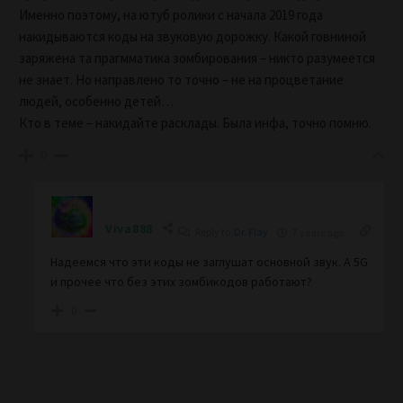
Именно поэтому, на ютуб ролики с начала 2019 года
накидываются коды на звуковую дорожку. Какой говниной
заряжена та прагмматика зомбирования – никто разумеется
не знает. Но направлено то точно – не на процветание
людей, особенно детей…
Кто в теме – накидайте расклады. Была инфа, точно помню.
0
Viva888
Reply to
Dr. Flay
7 years ago
Надеемся что эти коды не заглушат основной звук. А 5G
и прочее что без этих зомбикодов работают?
0