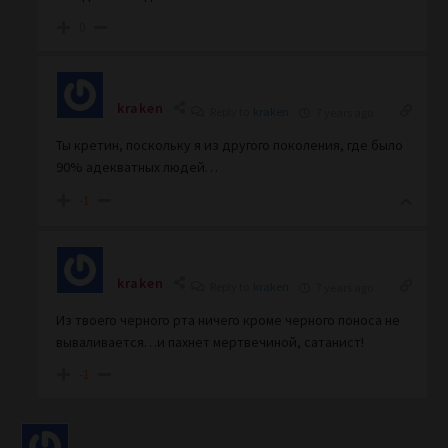
0
kraken
Reply to
kraken
7 years ago
Ты кретин, поскольку я из другого поколения, где было
90% адекватных людей…
-1
kraken
Reply to
kraken
7 years ago
Из твоего черного рта ничего кроме черного поноса не
вываливается…и пахнет мертвечиной, сатанист!
-1