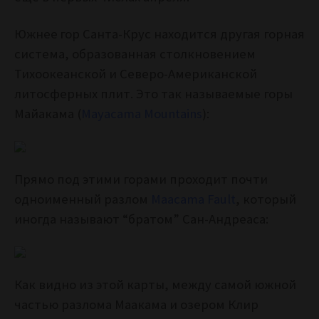
Южнее
гор Санта-Крус находится другая горная
система, образованная столкновением
Тихоокеанской и Северо-Американской
литосферных плит. Это так называемые горы
Майакама (
Mayacama Mountains
):
Прямо под этими горами проходит почти
одноименный разлом
Maacama Fault
, который
иногда называют “братом” Сан-Андреаса:
Как видно из этой карты, между самой южной
частью разлома Маакама и озером Клир