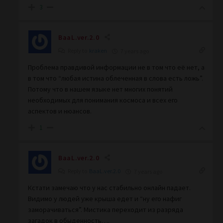
3
BaaL.ver.2.0
Reply to
kraken
7 years ago
Проблема правдивой информации не в том что её нет, а
в том что “любая истина облеченная в слова есть ложь”.
Потому что в нашем языке нет многих понятий
необходимых для понимания космоса и всех его
аспектов и нюансов.
1
BaaL.ver.2.0
Reply to
BaaL.ver.2.0
7 years ago
Кстати замечаю что у нас стабильно онлайн падает.
Видимо у людей уже крыша едет и “ну его нафиг
заморачиваться”. Мистика переходит из разряда
загадок в обыденность….