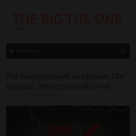
Skip
to
THE BIG THE ONE
content
come…
Main Menu
Рой землетрясений на разломе Сан-
Андреас. Землетрясений сотни!
April 20, 2019
BIGONE