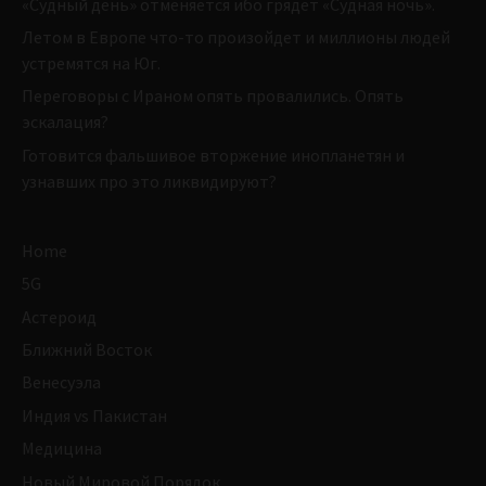
«Судный день» отменяется ибо грядет «Судная ночь».
Летом в Европе что-то произойдет и миллионы людей
устремятся на Юг.
Переговоры с Ираном опять провалились. Опять
эскалация?
Готовится фальшивое вторжение инопланетян и
узнавших про это ликвидируют?
Home
5G
Астероид
Ближний Восток
Венесуэла
Индия vs Пакистан
Медицина
Новый Мировой Порядок