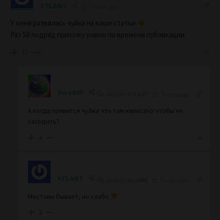
ATLANT
7 years ago
У меня развилась чуйка на ваши статьи
Раз 5й подряд прихожу ровно по времени публикации.
11
Viva888
Reply to
ATLANT
7 years ago
А когда появится чуйка что там написано чтобы не
заходить?
4
ATLANT
Reply to
Viva888
7 years ago
Местами бывает, но слабо
2