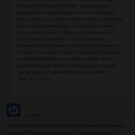
Питере: “христианство и ислам – наши дочерние
предприятия. Они выполнили свою роль. Теперь мы
может работать с человечеством напрямую”. Заявления
папы о новой религии тоже – из той оперы. Сионист
Беркут вообще чудит. Каббалиста Лайтмана несёт…
Как и обратите внимание – сколько развелось
антисемитских пабликов, роликов и всего прочего. При
том даже 282 смягчили. Значит очередное Обрезание
Сухих Ветвей ( WW3 и уничтожение лишних “90%”
евреев) на пороге. Земля не может держать столько
“детей дьявола”, перевес большой, что евреи
сами
…
Read more »
1
Dr. Flay
7 years ago
“На YouTube приходится 37% всего глобального мобильного
трафика, 70% просмотров видео — на рекомендации”.