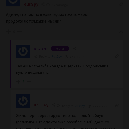
RusSpy
7 years ago
Админ,что там по церквям,смотрю пожары
продолжаются,какие мысли?
0
BIGONE
Author
Reply to
RusSpy
7 years ago
Там еще стрельба кое где в церквях. Продолжения
нужно подождать.
3
Dr. Flay
Reply to
RusSpy
7 years ago
Жиды переформатируют мир под новый каблук
(религию). Отсюда столько разоблачений, даже со
стороны самих жидов. Чего стоит признание раввина в