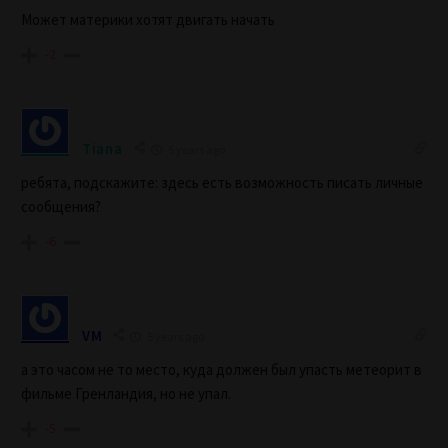
Может материки хотят двигать начать
-2
Tiana
5 years ago
ребята, подскажите: здесь есть возможность писать личные
сообщения?
-6
VM
5 years ago
а это часом не то место, куда должен был упасть метеорит в
фильме Гренландия, но не упал.
-5