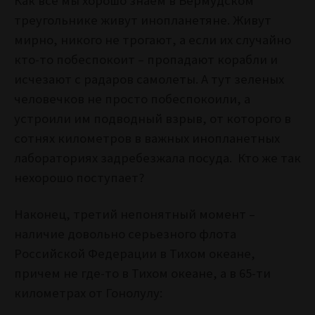
Как все мы хорошо знаем в Бермудском
треугольнике живут инопланетяне. Живут
мирно, никого не трогают, а если их случайно
кто-то побеспокоит – пропадают корабли и
исчезают с радаров самолеты. А тут зеленых
человечков не просто побеспокоили, а
устроили им подводный взрыв, от которого в
сотнях километров в важных инопланетных
лабораториях задребезжала посуда. Кто же так
нехорошо поступает?
Наконец, третий непонятный момент –
наличие довольно серьезного флота
Российской Федерации в Тихом океане,
причем не где-то в Тихом океане, а в 65-ти
километрах от Гонолулу: