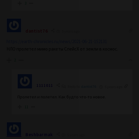
3
dantist76
5 years ago
https://earth-chronicles.ru/news/2021-06-21-152131
НЛО пролетел мимо ракеты СпейсХ от земли в космос.
2
1111011
Reply to
dantist76
5 years ago
Пролетел и полетел. Как будто что-то новое.
11
Beshbarmak
5 years ago