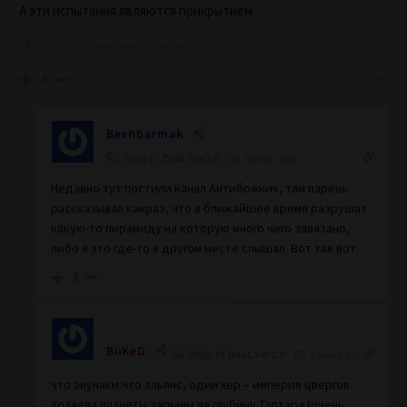
А эти испытания являются прикрытием
Last edited 5 years ago by BaaL.ver.2.0
4
Beshbarmak
Reply to
BaaL.ver.2.0
5 years ago
Недавно тут постили канал Антибожник, там парень
рассказывал какраз, что в ближайшее время разрушат
какую-то пирамиду на которую много чего завязано,
либо я это где-то в другом месте слышал. Вот так вот.
3
BuKeD
Reply to
BaaL.ver.2.0
5 years ago
что анунаки что альянс, один хер – империя цвергов.
Хозяева планеты загнаны на глубину Тартара (очень