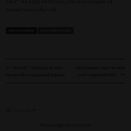
тест” на пару мегатонн, так что следим за
развитием событий.
POSTED UNDER
КОНСПИРОЛОГИЯ
Post
На АЭС Тайшань может
Огромный спрут в небе
navigation
произойти ядерный взрыв?
снят камерой МКС.
Subscribe
Please login to comment