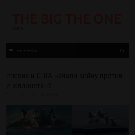
Skip
to
THE BIG THE ONE
content
come…
Main Menu
Россия и США начали войну против
инопланетян?
June 21, 2021
BIGONE