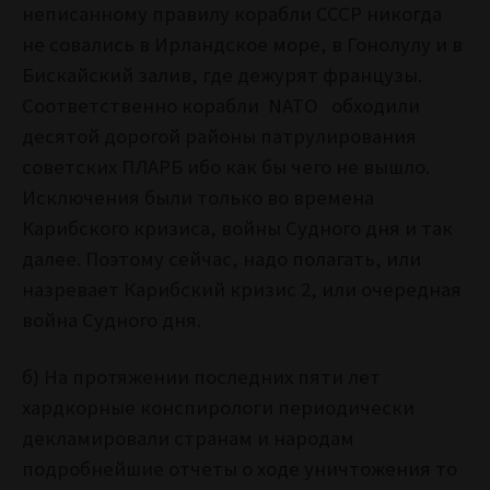
неписанному правилу корабли СССР никогда
не совались в Ирландское море, в Гонолулу и в
Бискайский залив, где дежурят французы.
Соответственно корабли NATO обходили
десятой дорогой районы патрулирования
советских ПЛАРБ ибо как бы чего не вышло.
Исключения были только во времена
Карибского кризиса, войны Судного дня и так
далее. Поэтому сейчас, надо полагать, или
назревает Карибский кризис 2, или очередная
война Судного дня.
б) На протяжении последних пяти лет
хардкорные конспирологи периодически
декламировали странам и народам
подробнейшие отчеты о ходе уничтожения то