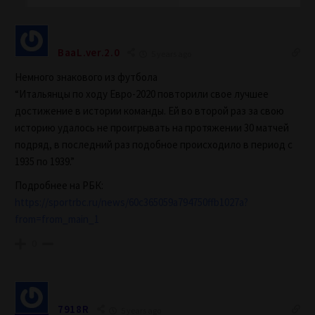
BaaL.ver.2.0
5 years ago
Немного знакового из футбола
“Итальянцы по ходу Евро-2020 повторили свое лучшее
достижение в истории команды. Ей во второй раз за свою
историю удалось не проигрывать на протяжении 30 матчей
подряд, в последний раз подобное происходило в период с
1935 по 1939.”
Подробнее на РБК:
https://sportrbc.ru/news/60c365059a794750ffb1027a?
from=from_main_1
0
7918R
5 years ago