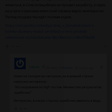
жениться, в Сочи полицейских не пускают на работу, а спрос
на услуги отрисовки известной справки вырос многократно.
Распад государства идёт полным ходом.
https://zen.yandex.ru/media/pobeg_v_kuryatnik/vlasti-v-
isterike-dizainery-risuiut-sertifikaty-a-mne-predlojili-
reklamirovat-oschastlivlivanie-60cf40ae1ecc344c6758afd0
-3
Lessa
Reply to
Misteryo
5 years ago
Новости сегодня не смотрела, но в нижней строке
написано интересно:
“Исследования по ПЦР-тестам. Множество результатов
ошибочно”
Интересно, в какую сторону ошибочно имелось в виду.
2