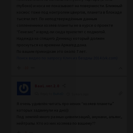
глубоко) и носа не показывают на поверхности. Ближный
космос тоже под контролем цвергов, планета в блокаде
тысячи лет. По неподтверждённым данным
соплененники хозяев планеты не в курсе о проекте
“Генезис” и вряд-ли сюда прилетят с подмогой.
Надежда на спящего Денницу который должен
проснуться ко времени Армагеддона.
По вашим прикидкам это около 7 лет.
Поиск видео по запросу Клич из бездны 2014 (vk.com)
-10
BaaL.ver.2.0
Reply to
BuKeD
5 years ago
Я очень удивлён читать про неких “хозяев планеты”
которых задвинули на дно))
Под землёй много разных цивилизаций, анунаки, альянс,
нейтралы. Кто из них хозяева по вашему??
-3