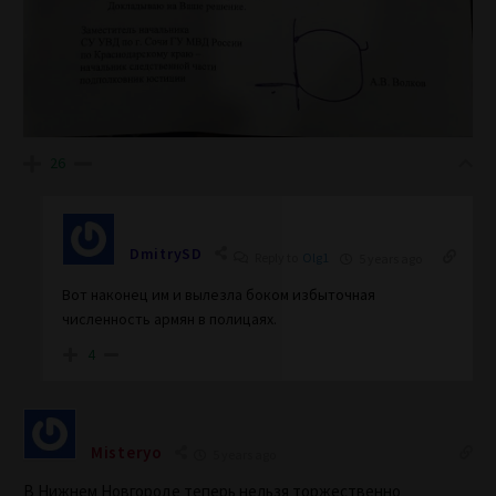
26
DmitrySD
Reply to
Olg1
5 years ago
Вот наконец им и вылезла боком избыточная
численность армян в полицаях.
4
Misteryo
5 years ago
В Нижнем Новгороде теперь нельзя торжественно