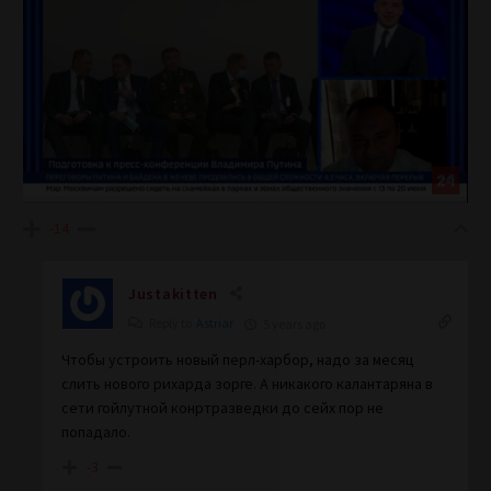
-14
Justakitten
Reply to
Astriar
5 years ago
Чтобы устроить новый перл-харбор, надо за месяц
слить нового рихарда зорге. А никакого калантаряна в
сети гойлутной конртразведки до сейх пор не
попадало.
-3