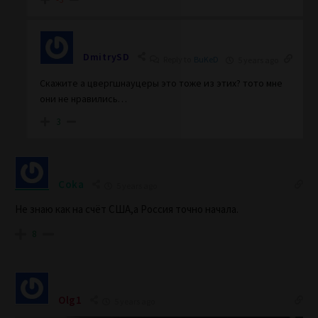
DmitrySD
Reply to
BuKeD
5 years ago
Скажите а цвергшнауцеры это тоже из этих? тото мне
они не нравились…
3
Coka
5 years ago
Не знаю как на счёт США,а Россия точно начала.
8
Olg1
5 years ago