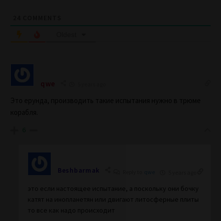
24
COMMENTS
Oldest
qwe
5 years ago
Это ерунда, производить такие испытания нужно в трюме
корабля.
6
Beshbarmak
Reply to
qwe
5 years ago
это если настоящее испытание, а поскольку они бочку
катят на инопланетян или двигают литосферные плиты
то все как надо происходит