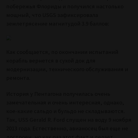
побережья Флориды и получился настолько
мощный, что USGS зафиксировала
землетрясение магнитудой 3.9 баллов:
Как сообщается, по окончании испытаний
корабль вернется в сухой док для
модернизации, технического обслуживания и
ремонта.
История у Пентагона получилась очень
замечательная и очень интересная, однако,
кое-какие сальдо и бульдо не складываются.
Так, USS Gerald R. Ford спущен на воду 9 ноября
2013 года. Естественно, авианосец был еще не
достроен, но как раз этот факт и делает