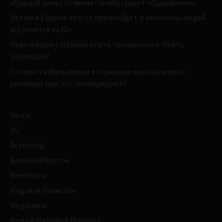
«Судный день» отменяется ибо грядет «Судная ночь».
Летом в Европе что-то произойдет и миллионы людей
устремятся на Юг.
Переговоры с Ираном опять провалились. Опять
эскалация?
Готовится фальшивое вторжение инопланетян и
узнавших про это ликвидируют?
Home
5G
Астероид
Ближний Восток
Венесуэла
Индия vs Пакистан
Медицина
Новый Мировой Порядок