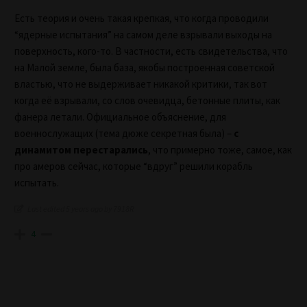
Есть теория и очень такая крепкая, что когда проводили
“ядерные испытания” на самом деле взрывали выходы на
поверхность, кого-то. В частности, есть свидетельства, что
на Малой земле, была база, якобы построенная советской
властью, что не выдерживает никакой критики, так вот
когда её взрывали, со слов очевидца, бетонные плиты, как
фанера летали. Официальное объяснение, для
военнослужащих (тема дюже секретная была) –
с
динамитом перестарались
, что примерно тоже, самое, как
про амеров сейчас, которые “вдруг” решили корабль
испытать.
Last edited 5 years ago by 7918R
4