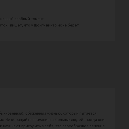
бильный злобный комент.
наток» пишет, что у Шойгу никто их не берет
обыкновенная), обиженный жизнью, который пытается
их. Не обращайте внимания на больных людей – когда они
ни начинают приходить в себя, это своеобразное лечение