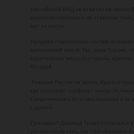
Российский МИД не ответил на запрос 
иранские чиновники не ответили тоже,
нет на месте.
Продажа современных систем на Ближни
щекотливой темой. Так, даже Турция, ч
карательные меры со стороны админист
батарей.
Реакция России на запрос Ирана отража
где назревает конфликт между Исламск
Соединенными Штатами Америки и их а
с другой.
Президент Дональд Трамп согласился в
регион после того, как США обвинили И