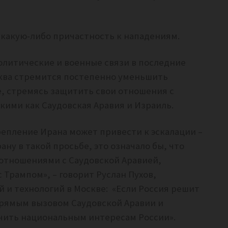
какую-либо причастность к нападениям.
литические и военные связи в последние
осква стремится постепенно уменьшить
, стремясь защитить свои отношения с
ими как Саудовская Аравия и Израиль.
епление Ирана может привести к эскалации –
ну в такой просьбе, это означало бы, что
 отношениями с Саудовской Аравией,
 Трампом», – говорит Руслан Пухов,
 и технологий в Москве: «Если Россия решит
 прямым вызовом Саудовской Аравии и
чить национальным интересам России».