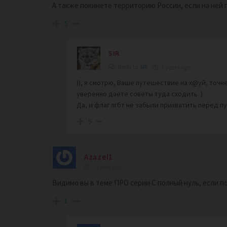
А также покинете территорию России, если на ней
5
SIR
Reply to
SIR
7 years ago
)), я смотрю, Ваше путешествие на х@уй, точне
уверенно даете советы туда сходить. )
Да, и флаг лгбт не забыли прихватить перед 
5
Azazel1
7 years ago
Видимо вы в теме ПРО серии С полный нуль, если п
1