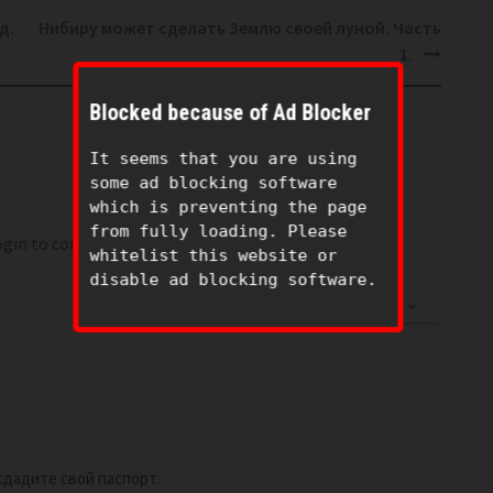
д.
Нибиру может сделать Землю своей луной. Часть
1.
Blocked because of Ad Blocker
It seems that you are using
some ad blocking software
which is preventing the page
from fully loading. Please
login to comment
whitelist this website or
disable ad blocking software.
Oldest
сдадите свой паспорт.