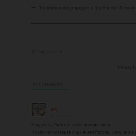
Post
Телефон предупредит о Big One за 15 секун
navigation
Subscribe
Please 
37
COMMENTS
SIR
7 years ago
Я надеюсь, Вы отвечаете за свои слова.
И если являетесь гражданином России, сегодня же 