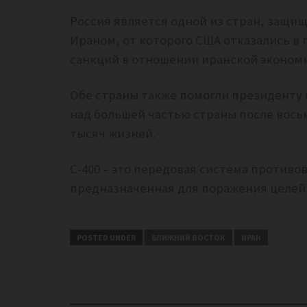
Россия является одной из стран, защищ
Ираном, от которого США отказались в 
санкций в отношении иранской эконом
Обе страны также помогли президенту 
над большей частью страны после вось
тысяч жизней.
C-400 – это передовая система против
предназначенная для поражения целей н
POSTED UNDER
БЛИЖНИЙ ВОСТОК
ИРАН