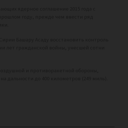
ающих ядерное соглашение 2015 года с
прошлом году, прежде чем ввести ряд
ики.
Сирии Башару Асаду восстановить контроль
ми лет гражданской войны, унесшей сотни
овоздушной и противоракетной обороны,
а дальности до 400 километров (249 миль).