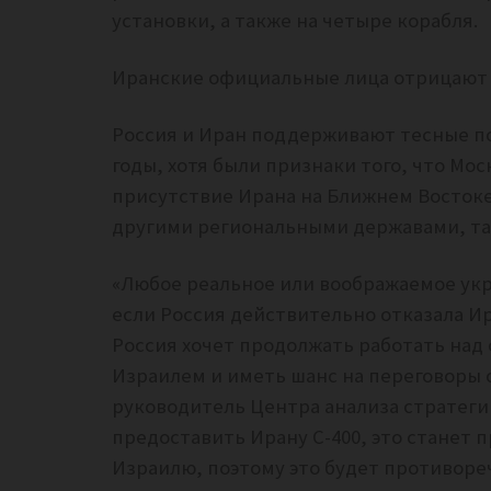
установки, а также на четыре корабля.
Иранские официальные лица отрицают 
Россия и Иран поддерживают тесные по
годы, хотя были признаки того, что М
присутствие Ирана на Ближнем Востоке
другими региональными державами, так
«Любое реальное или воображаемое укр
если Россия действительно отказала Ира
Россия хочет продолжать работать над
Израилем и иметь шанс на переговоры с
руководитель Центра анализа стратегий
предоставить Ирану С-400, это станет
Израилю, поэтому это будет противоре