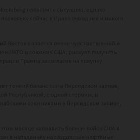
Bloomberg прояснить ситуацию, однако
 поскольку сейчас в Иране выходные и никого
й Восток является очень чувствительной и
лен НАТО и союзник США, рискует получить
рации Трампа за согласие на покупку
ет тонкий баланс сил в Персидском заливе,
ой Республикой, с одной стороны, и
рабскими союзниками в Персидском заливе,
 этом месяце направить больше войск США в
ран в нападениях на саудовские нефтяные