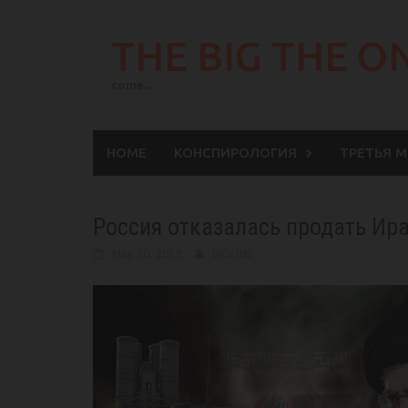
Skip
to
THE BIG THE O
content
come…
HOME
КОНСПИРОЛОГИЯ
ТРЕТЬЯ 
Россия отказалась продать Ира
May 30, 2019
BIGONE