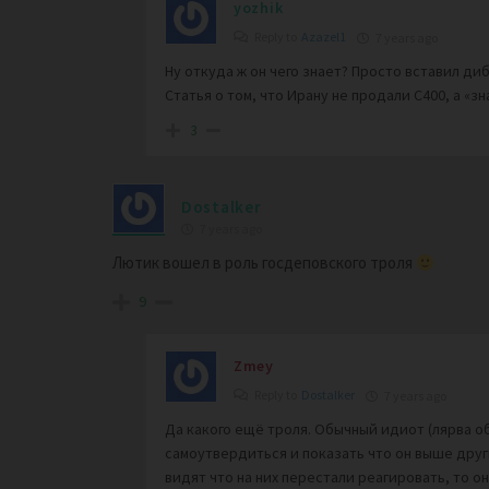
yozhik
Reply to
Azazel1
7 years ago
Ну откуда ж он чего знает? Просто вставил ди
Статья о том, что Ирану не продали С400, а «з
3
Dostalker
7 years ago
Лютик вошел в роль госдеповского троля
9
Zmey
Reply to
Dostalker
7 years ago
Да какого ещё троля. Обычный идиот (лярва 
самоутвердиться и показать что он выше друг
видят что на них перестали реагировать, то о