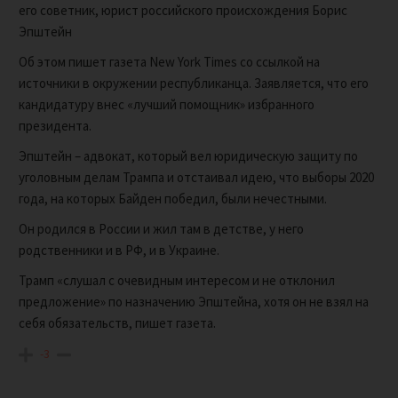
его советник, юрист российского происхождения Борис
Эпштейн
Об этом пишет газета New York Times со ссылкой на
источники в окружении республиканца. Заявляется, что его
кандидатуру внес «лучший помощник» избранного
президента.
Эпштейн – адвокат, который вел юридическую защиту по
уголовным делам Трампа и отстаивал идею, что выборы 2020
года, на которых Байден победил, были нечестными.
Он родился в России и жил там в детстве, у него
родственники и в РФ, и в Украине.
Трамп «слушал с очевидным интересом и не отклонил
предложение» по назначению Эпштейна, хотя он не взял на
себя обязательств, пишет газета.
-3