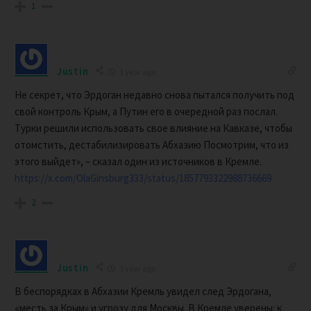
1
Justin
1 year ago
Не секрет, что Эрдоган недавно снова пытался получить под
свой контроль Крым, а Путин его в очередной раз послал.
Турки решили использовать свое влияние на Кавказе, чтобы
отомстить, дестабилизировать Абхазию Посмотрим, что из
этого выйдет», – сказал один из источников в Кремле.
https://x.com/OlaGinsburg333/status/1857793322988736669
2
Justin
1 year ago
В беспорядках в Абхазии Кремль увидел след Эрдогана,
«месть за Крым» и угрозу для Москвы. В Кремле уверены: к