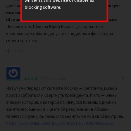
whitelist this website or disable ad
деньгах.
Коробков-Землянский заявил, что опубликует
blocking software.
имеющиеся у него материалы на
Шамана, изобличающие его гомосексуальные связи.
Покровитель Шамана Юрий Ковальчук сделал всё
возможное, чтобы не допустить подобного фиаско для
своего протеже.
-1
Justin
1 year ago
Из Сухуми передают сигнал в Москву — смотрите, можно
просто собраться и свергнуть президента. И это — очень
опасная история, с которой столкнулся Кремль. Одной из
заинтересованных в «цветной революции» в Абхазии
является Грузия, пытающаяся вернуть её под свой контроль.
https://x.com/OlaGinsburg333/status/1857794437893525516