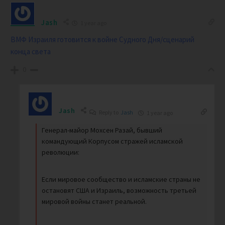
Jash
1 year ago
ВМФ Израиля готовится к войне Судного Дня/сценарий
конца света
0
Jash
Reply to
Jash
1 year ago
Генерал-майор Мохсен Разай, бывший
командующий Корпусом стражей исламской
революции:
Если мировое сообщество и исламские страны не
остановят США и Израиль, возможность третьей
мировой войны станет реальной.