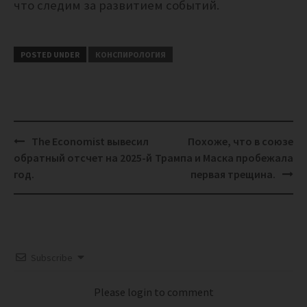
что следим за развитием событий.
POSTED UNDER
КОНСПИРОЛОГИЯ
Post
The Economist вывесил
Похоже, что в союзе
navigation
обратный отсчет на 2025-й
Трампа и Маска пробежала
год.
первая трещина.
Subscribe
Please login to comment