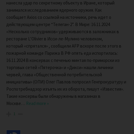
нанесла удар по секретному объекту в Иране, который
занимался исследованием ядерного оружия. Как
сообщает Axios со ссылкой на источники, речь идет о
действующем центре “Телеган-2”. В Мире: 16.11.2024
«Несколько сотрудников» удерживаются в заложниках в
ресторане L’Olivier в Исси-ле-Мулино человеком,
который «спрятался» , сообщили AFP вскоре после этого в
пожарной команде Парижа В РФ опять еда испортилась:
16.11.2024 В консервах с печенью минтая по-приморски из
торговых сетей «Пятерочка» и «Дикси» нашли личинки
червей, глава «Общественной потребительской
инициативы» (ОПИ) Олег Павлов попросил Генпрокуратуру и
Роспотребнадзор изъять их из оборота, пишут «Известия».
Такие консервы были обнаружены в магазинах в
Москве
…
Read more »
1