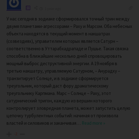
1 year ago
У нас сегодня в зодиаке сформировался точный трин между
двумя планетами-агрессорами – Раху и Марсом. Оба небесных
объекта находятся в текущий момент в накшатрах
(созвездиях), управителем которых является Сатурн –
соответственно в Уттарабхадрападе и Пушье. Такая связка
способна в ближайшие несколько дней спровоцировать
мощный выброс деструктивной энергии. А 19 ноября в
третью накшатру, управляемую Сатурном, – Анурадху –
транзитирует Солнце, и в зодиаке сформируется
треугольник, который даст фору драматическому
треугольнику Карпмана. Марс – Солнце – Раху, этот
сатурнический тригон, каждую из вершин которого
контролирует зловредная планета, может запустить целую
цепочку турбулентных событий: начиная от произвола
властей и силовиков и заканчивая
…
Read more »
-2