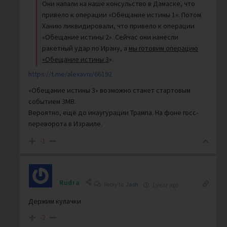
Они напали на наше консульство в Дамаске, что
привело к операции «Обещание истины 1». Потом
Ханию ликвидировали, что привело к операции
«Обещание истины 2». Сейчас они нанесли
ракетный удар по Ирану, а
мы готовим операцию
«Обещание истины 3
».
https://t.me/alexavni/66192
«Обещание истины 3» возможно станет стартовым
событием 3МВ.
Вероятно, ещё до инаугурации Трампа. На фоне госс-
переворота в Израиле.
-1
Rudra
Reply to
Jash
1 year ago
Держим кулачки
-2