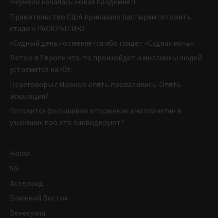
Неужели началась новая пандемия?!
Правительство США приказало пастырям готовить
стадо к РАСКРЫТИЮ.
«Судный день» отменяется ибо грядет «Судная ночь».
Летом в Европе что-то произойдет и миллионы людей
устремятся на Юг.
Переговоры с Ираном опять провалились. Опять
эскалация?
Готовится фальшивое вторжение инопланетян и
узнавших про это ликвидируют?
Home
5G
Астероид
Ближний Восток
Венесуэла