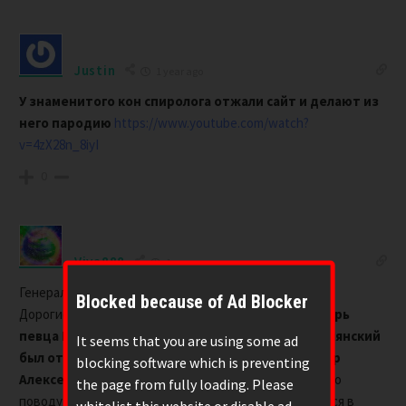
Justin
1 year ago
У знаменитого кон спиролога отжали сайт и делают из
него пародию
https://www.youtube.com/watch?
v=4zX28n_8iyI
0
Viva888
1 year ago
Генерал СВР:
Blocked because of Ad Blocker
Дорогие подписчики и гости канала!
Пресс-секретарь
певца Шамана журналист Антон Коробков-Землянский
It seems that you are using some ad
был отравлен тем же ядом, что и оппозиционер
blocking software which is preventing
Алексей Навальный.
Причиной стали разногласия по
the page from fully loading. Please
поводу оплаты услуг Антона, который остро нуждался в