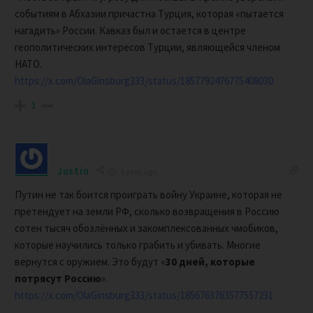
событиям в Абхазии причастна Турция, которая «пытается
нагадить» России. Кавказ был и остается в центре
геополитических интересов Турции, являющейся членом
НАТО.
https://x.com/OlaGinsburg333/status/1857792476775408030
1
Justin
1 year ago
Путин не так боится проиграть войну Украине, которая не
претендует на земли РФ, сколько возвращения в Россию
сотен тысяч обозлённых и закомплексованных чмобиков,
которые научились только грабить и убивать. Многие
вернутся с оружием. Это будут «
30 дней, которые
потрясут Россию
».
https://x.com/OlaGinsburg333/status/1856763763577557231