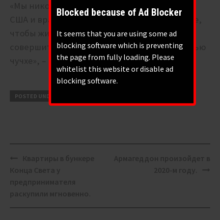
«Мы никогда не должны мечтать о том, что
Blocked because of Ad Blocker
США и враждебные силы оставят нас в покое,
чтобы жить в мире, поэтому мы должны
It seems that you are using some ad
blocking software which is preventing
совершить фронтальный прорыв всей мощью
the page from fully loading. Please
чучхе», – заявил Ким Чен Ын Пленуму.
whitelist this website or disable ad
blocking software.
POSTED UNDER
СЕВЕРНАЯ КОРЕЯ
Post
Квартиры в бункере
Армагеддон произойдет в
navigation
Конца Света у
2020-м году.
предпринимателя
раскупили мгновенно.