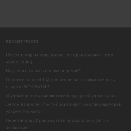
RECENT POSTS
Ну вот в мир и пришла чума, которая положит всем
чумам конец.
Неужели началась новая пандемия?!
Правительство США приказало пастырям готовить
стадо к РАСКРЫТИЮ.
«Судный день» отменяется ибо грядет «Судная ночь».
Летом в Европе что-то произойдет и миллионы людей
устремятся на Юг.
Переговоры с Ираном опять провалились. Опять
эскалация?