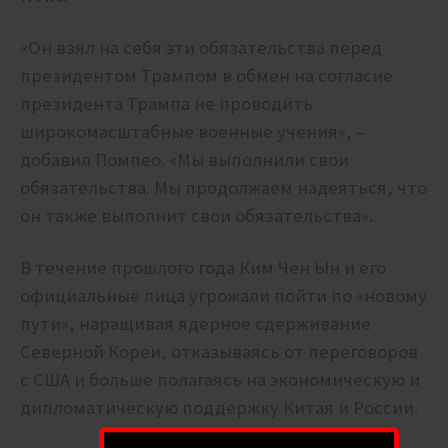
«Он взял на себя эти обязательства перед
президентом Трампом в обмен на согласие
президента Трампа не проводить
широкомасштабные военные учения», –
добавил Помпео. «Мы выполнили свои
обязательства. Мы продолжаем надеяться, что
он также выполнит свои обязательства».
В течение прошлого года Ким Чен Ын и его
официальные лица угрожали пойти по «новому
пути», наращивая ядерное сдерживание
Северной Кореи, отказываясь от переговоров
с США и больше полагаясь на экономическую и
дипломатическую поддержку Китая и России.