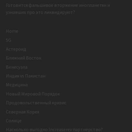
Готовится фальшивое вторжение инопланетян и
узнавших про это ликвидируют?
Home
5G
Астероид
Ближний Восток
Венесуэла
Индия vs Пакистан
Медицина
Новый Мировой Порядок
Продовольственный кризис
Северная Корея
Солнце
Насколько выгодно Increaserev партнерство?