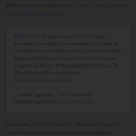
рой самолетов поменьше.
Пока ставки делают
на бомбардировщики.
#BREAKING
: We might see six
#USAF
's heavy
bombers armed with cruise missiles participate in
the retaliatory airstrikes at
#IRGC
of
#Iran
's Islamic
Regime & their proxies in just 15 hours from now.
They can be B-52Hs of Barksdale/Minot AFBs or B-
1Bs of Dyess AFB or a mixture of…
pic.twitter.com/ptvz63neUF
— Babak Taghvaee – The Crisis Watch
(@BabakTaghvaee1)
January 29, 2024
Наконец, третий момент – вопрос “когда?”
Ответ на него более или мене очевиден.