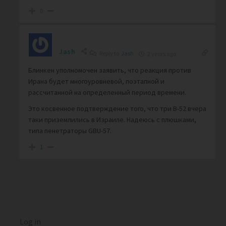
0
Jash
Reply to
Jash
2 years ago
Блинкен уполномочен заявить, что реакция против
Ирана будет многоуровневой, поэтапной и
рассчитанной на определенный период времени.
Это косвенное подтверждение того, что три В-52 вчера
таки приземлились в Израиле. Надеюсь с плюшками,
типа пенетраторы GBU-57.
1
Log in