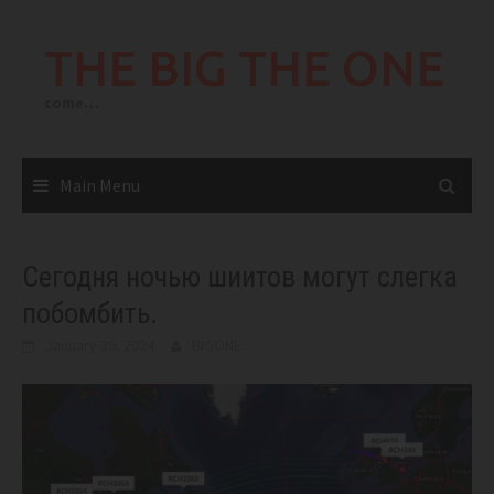
Skip
to
THE BIG THE ONE
content
come…
Main Menu
Сегодня ночью шиитов могут слегка
побомбить.
January 29, 2024
BIGONE