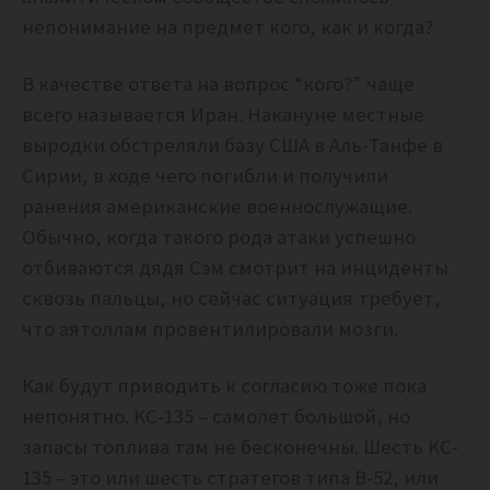
непонимание на предмет кого, как и когда?
В качестве ответа на вопрос “кого?” чаще
всего называется Иран. Накануне местные
выродки обстреляли базу США в Аль-Танфе в
Сирии, в ходе чего погибли и получили
ранения американские военнослужащие.
Обычно, когда такого рода атаки успешно
отбиваются дядя Сэм смотрит на инциденты
сквозь пальцы, но сейчас ситуация требует,
что аятоллам провентилировали мозги.
Как будут приводить к согласию тоже пока
непонятно. KC-135 – самолет большой, но
запасы топлива там не бесконечны. Шесть KC-
135 – это или шесть стратегов типа B-52, или