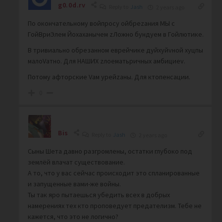
g0.0d.rv
Reply to
Jash
2 years ago
По окончательному войпросу ойбреzания МЫ с
ГойВриЭлем Йохаханычем zЛожно бундуем в Гойлютике.
В тривиально обрезанном еврейчике дуйхуйvной хуцпы
малоVатно. Для НАШИХ zлоематьричных амбициеv.
Потому афторские Vам урейzаны. Для ктопенсации.
0
Bis
Reply to
Jash
2 years ago
Сыны Шета давно разгромлены, остатки глубоко под
землёй влачат существование.
А то, что у вас сейчас происходит это спланированные
и запущенные вами-же войны.
Ты так яро пытаешься убедить всех в добрых
намерениях тех кто проповедует предателизм. Тебе не
кажется, что это не логично?