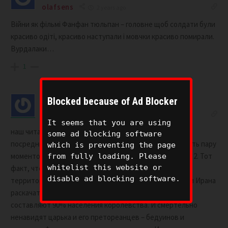
olafsens
2 years ago
Війни як фільмі Фанфан тюльпан – головне щоб солдати були
красиво одіті, красиво наступали і мовчки красиво помирали.
Вурдалаки…
1
Blocked because of Ad Blocker
Jash
2 years ago
It seems that you are using
наш читатель Jash, взявший на себя роль доброго
some ad blocking software
посредника Спасибо за доверие, но тут нужно уточнить пару
which is preventing the page
моментов: 1. на счет “доброго”, вы явно переборщили. 2. Тот
from fully loading. Please
whitelist this website or
факт, что атака на американскую базу произошла на
disable ad blocking software.
территории Иордании. Сведетельствует о намерении Ирана
раскачать Иорданию руками “палестинцев”. Которые
составляют 90% населения королевства. И смертельно
ненавидят царька и его претореанцев – бедуинов и