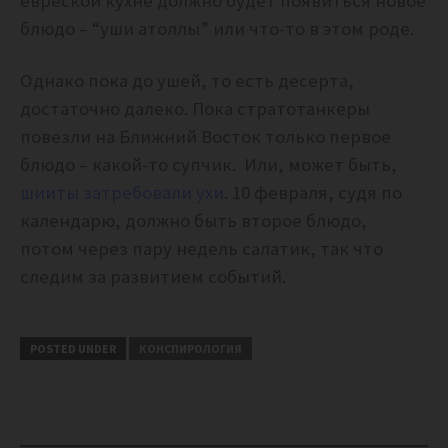
евреской кухне должно будет появиться новое
блюдо – “уши атоллы” или что-то в этом роде.
Однако пока до ушей, то есть десерта,
достаточно далеко. Пока стратотанкеры
повезли на Ближний Восток только первое
блюдо – какой-то супчик. Или, может быть,
шииты затребовали ухи
. 10 февраля, судя по
календарю, должно быть второе блюдо,
потом через пару недель салатик, так что
следим за развитием событий.
POSTED UNDER
КОНСПИРОЛОГИЯ