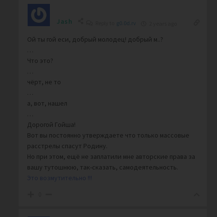
Jash
Reply to
g0.0d.rv
2 years ago
Ой ты гой еси, добрый молодец! добрый м..?
…
Что это?
…
чёрт, не то
…
а, вот, нашел
…
Дорогой Гойша!
Вот вы постоянно утверждаете что только массовые
расстрелы спасут Родину.
Но при этом, ещё не заплатили мне авторские права за
вашу тутошнюю, так-сказать, самодеятельность.
Это возмутительно !!!
0