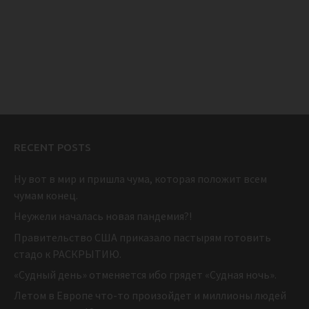
RECENT POSTS
Ну вот в мир и пришла чума, которая положит всем
чумам конец.
Неужели началась новая пандемия?!
Правительство США приказало пастырям готовить
стадо к РАСКРЫТИЮ.
«Судный день» отменяется ибо грядет «Судная ночь».
Летом в Европе что-то произойдет и миллионы людей