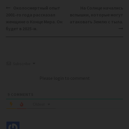
Post
Околосмертный опыт
На Солнце начались
navigation
2001-го года рассказал
вспышки, которые могут
женщине о Конце Мира. Он
атаковать Землю с тыла.
будет в 2025-м.
Subscribe
Please login to comment
9
COMMENTS
Oldest