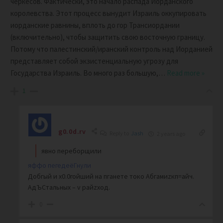
черкесов. Фактически, это начало распада Иорданского
королевства. Этот процесс вынудит Израиль оккупировать
иорданские равнины, вплоть до гор Трансиордании
(включительно), чтобы защитить свою восточную границу.
Потому что палестинский/иранский контроль над Иорданией
представляет собой экзистенциальную угрозу для
Государства Израиль. Во много раз большую,
…
Read more »
1
g0.0d.rv
Reply to
Jash
2 years ago
явно переборщили
яффо пегедеёГнули
Добгый и х0.0гойший на пганете токо Абгамиzкп=айч.
АдЪСтальных – v райzход.
0