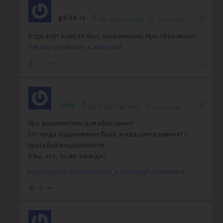
g0.0d.rv
Reply to
Jash
2 years ago
А где этот клип-то был, весёленький. Про тётю-мотю?
Там ещё де Фюнес в эпизодах.
0
Jash
Reply to
g0.0d.rv
2 years ago
Про документики для обрезания?
Его тогда Андреиванич брал, когда шел в равинат с
просьбой воцерковится.
А вы, это, то-же таки да?
https://youtu.be/GrAsE8o55_s?si=q2qxjRzOUb6n6lzk
0