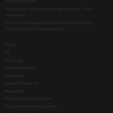
устремятся на Юг.
Переговоры с Ираном опять провалились. Опять
эскалация?
Готовится фальшивое вторжение инопланетян и
узнавших про это ликвидируют?
Home
5G
Астероид
Ближний Восток
Венесуэла
Индия vs Пакистан
Медицина
Новый Мировой Порядок
Продовольственный кризис