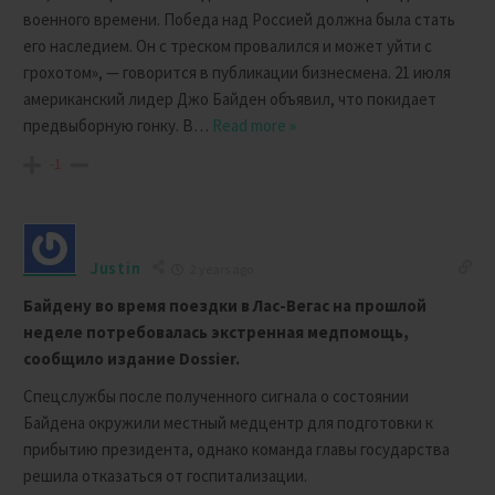
военного времени. Победа над Россией должна была стать
его наследием. Он с треском провалился и может уйти с
грохотом», — говорится в публикации бизнесмена. 21 июля
американский лидер Джо Байден объявил, что покидает
предвыборную гонку. В
…
Read more »
-1
Justin
2 years ago
Байдену во время поездки в Лас-Вегас на прошлой
неделе потребовалась экстренная медпомощь,
сообщило издание Dossier.
Спецслужбы после полученного сигнала о состоянии
Байдена окружили местный медцентр для подготовки к
прибытию президента, однако команда главы государства
решила отказаться от госпитализации.