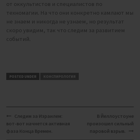
от оккультистов и специалистов по
техномагии. На что они конкретно камлают мы
не знаем и никогда не узнаем, но результат
скоро увидим, так что следим за развитием
событий.
POSTED UNDER
КОНСПИРОЛОГИЯ
Post
Следим за Израилем:
В Йеллоустоуне
navigation
вот-вот начнется активная
произошел сильный
фаза Конца Времен.
паровой взрыв.