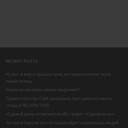
RECENT POSTS
Ну вот в мир и пришла чума, которая положит всем
чумам конец.
Неужели началась новая пандемия?!
Правительство США приказало пастырям готовить
стадо к РАСКРЫТИЮ.
«Судный день» отменяется ибо грядет «Судная ночь».
Летом в Европе что-то произойдет и миллионы людей