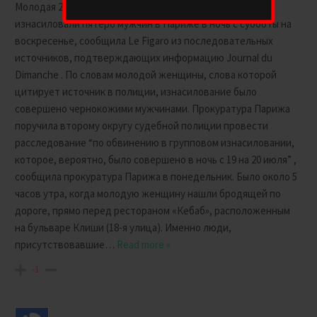
Молодая 25-летняя австралийка заявила, что ее
изнасиловали пятеро мужчин в Париже в ночь с субботы на
воскресенье, сообщила Le Figaro из последовательных
источников, подтверждающих информацию Journal du
Dimanche . По словам молодой женщины, слова которой
цитирует источник в полиции, изнасилование было
совершено чернокожими мужчинами. Прокуратура Парижа
поручила второму округу судебной полиции провести
расследование “по обвинению в групповом изнасиловании,
которое, вероятно, было совершено в ночь с 19 на 20 июля” ,
сообщила прокуратура Парижа в понедельник. Было около 5
часов утра, когда молодую женщину нашли бродящей по
дороге, прямо перед рестораном «Кебаб», расположенным
на бульваре Клиши (18-я улица). Именно люди,
присутствовавшие
…
Read more »
-1