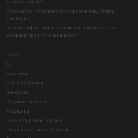
устремятся на Юг.
Переговоры с Ираном опять провалились. Опять
эскалация?
Готовится фальшивое вторжение инопланетян и
узнавших про это ликвидируют?
Home
5G
Астероид
Ближний Восток
Венесуэла
Индия vs Пакистан
Медицина
Новый Мировой Порядок
Продовольственный кризис