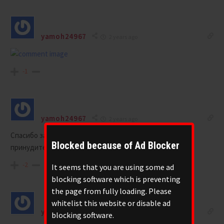
yamoh24967
2 years ago
-1
yamoh24967
2 years ago
Спасибо за наводку – надо исполнить пророчество –
Blocked because of Ad Blocker
принудительно.
-2
It seems that you are using some ad
blocking software which is preventing
the page from fully loading. Please
whitelist this website or disable ad
yamoh24967
2 years ago
blocking software.