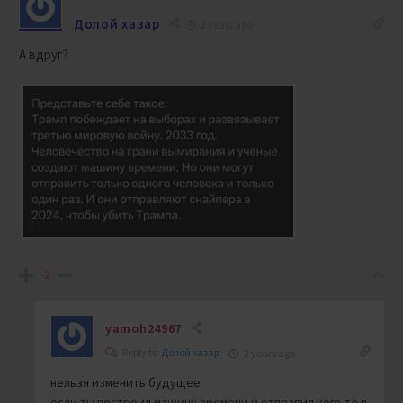
Долой хазар
2 years ago
А вдруг?
-2
yamoh24967
Reply to
Долой хазар
2 years ago
нельзя изменить будущее
если ты построил машину времени и отправил кого-то в