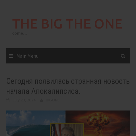
Skip
to
THE BIG THE ONE
content
come…
Main Menu
Сегодня появилась странная новость
начала Апокалипсиса.
July 23, 2024
BIGONE