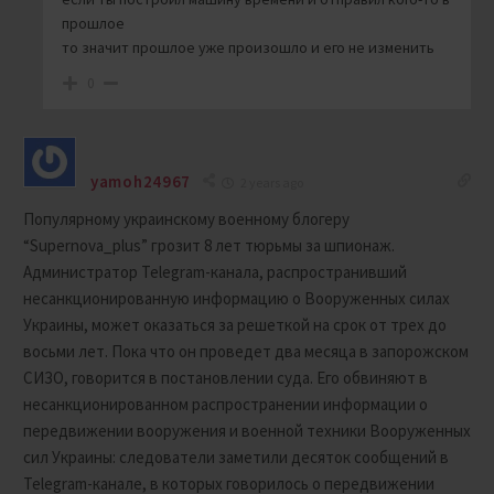
прошлое
то значит прошлое уже произошло и его не изменить
0
yamoh24967
2 years ago
Популярному украинскому военному блогеру
“Supernova_plus” грозит 8 лет тюрьмы за шпионаж.
Администратор Telegram-канала, распространивший
несанкционированную информацию о Вооруженных силах
Украины, может оказаться за решеткой на срок от трех до
восьми лет. Пока что он проведет два месяца в запорожском
СИЗО, говорится в постановлении суда. Его обвиняют в
несанкционированном распространении информации о
передвижении вооружения и военной техники Вооруженных
сил Украины: следователи заметили десяток сообщений в
Telegram-канале, в которых говорилось о передвижении