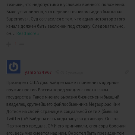
техники, что недопустимо в условиях военного положения.
Было установлено, что первоисточником видео был канал
Supernova+. Суд согласился с тем, что администратор этого
канала должен быть заключен под стражу. Следовательно,
он
…
Read more »
-1
yamoh24967
2 years ago
Президент США Джо Байден может применить ядерное
оружие против России перед уходом с поста главы
государства. Такое мнение выразил бизнесмен и бывший
владелец крупнейшего файлообменника Megaupload Ким
Дотком на своей странице в социальной сети X (бывшая
Twitter). «У Байдена есть коды запуска до января. Он зол.
Партия его предала, СМИ его принижали, спонсоры бросили
его, весь мир смеется над ним. Он хотел быть президентом