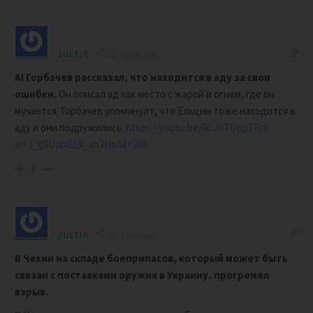
Justin
1 year ago
AI Горбачев рассказал, что находится в аду за свои
ошибки.
Он описал ад как место с жарой и огнем, где он
мучается. Горбачев упоминулт, что Ельцин тоже находится в
аду и они подружились.
https://youtu.be/8CJnTOpp3Ts?
si=J_g8UobBEk_th3Ho&t=266
1
Justin
1 year ago
В Чехии на складе боеприпасов, который может быть
связан с поставками оружия в Украину, прогремел
взрыв.