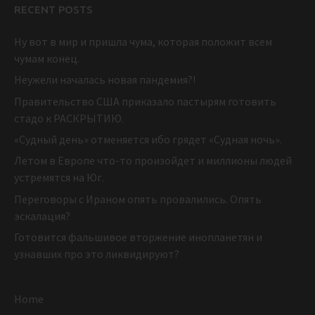
RECENT POSTS
Ну вот в мир и пришла чума, которая положит всем
чумам конец.
Неужели началась новая пандемия?!
Правительство США приказало пастырям готовить
стадо к РАСКРЫТИЮ.
«Судный день» отменяется ибо грядет «Судная ночь».
Летом в Европе что-то произойдет и миллионы людей
устремятся на Юг.
Переговоры с Ираном опять провалились. Опять
эскалация?
Готовится фальшивое вторжение инопланетян и
узнавших про это ликвидируют?
Home