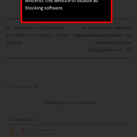
whitelist this website or disable ad
blocking software.
Post
Спираль над Европой:
На планете готовится
navigation
это было что угодно, но не
замещение населения, но
SpaceX.
земляне пока не
догадываются.
Subscribe
Please login to comment
2
COMMENTS
Oldest