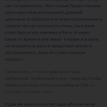
как-то связанного с Восточным Православным
Христианством или похожей древней
церковью. Я обращался ко всем окружающим и
говорил им про опасность стены, но в меня
стали бросаться камнями и бить. И через
какое-то время я уже лежал в крови и в пыли,
но опираясь на руки я продолжал кричать:
«Остановитесь, пока не стало слишком
поздно!».
Согласитесь, что сон довольно-таки
необычный. Необычный и этот товарищ Ллойд
Иммануэль Акри. Накануне выборов США
он
услышал в голове голос:
Я дам им какого ни хотят царя ибо они не не