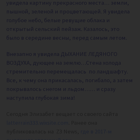
увидела картину прекрасного места… земли,
пышной, зеленой и процветающей. Я увидела
голубое небо, белые ревущие облака и
открытый сельский пейзаж. Казалось, это
было в середине весны, перед самым летом.
Внезапно я увидела ДЫХАНИЕ ЛЕДЯНОГО
ВОЗДУХА, дующее на землю…Стена холода
стремительно перемещалась по ландшафту.
Все, к чему она прикасалась, погибало, а затем
покрывалось снегом и льдом…… и сразу
наступила глубокая зима!
Сегодня Элизабет вещает со своего сайта
latterrain333.wixsite.com
. Ранее она
публиковалась на Z3 News,
где в 2017-м