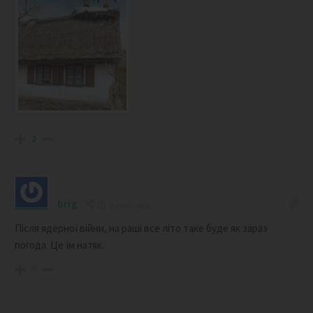
2
brig
2 years ago
Після ядерної війни, на раші все літо таке буде як зараз
погода. Це їм натяк.
0