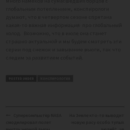
много намеков на сумасшедших борцов с
глобальным потеплением, конспирологи
думают, что в четвертом сезоне спрятана
какая-то важная информация про глобальный
холод. Возможно, что в июле она станет
страшно актуальной и мы будем смотреть эти
серии под снежок и завывание вьюги, так что
следим за развитием событий.
POSTED UNDER
КОНСПИРОЛОГИЯ
Post
Суперкомпьютер NASA
На Земле кто-то выводит
navigation
смоделировал полет
новую расу особо тупых
внутрь черной дыры.
людей?