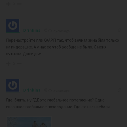
0
Drinkins
2 years ago
Перенастройте плз ХААРП так, чтоб вечная зима біла только
на пидорашке. А у нас ее чтоб вообще не было. С меня
путылка. Даже две.
0
Drinkins
2 years ago
Где, блять, ну ГДЕ это глобальное потепление? Одно
сплошное глобальное похолодание. Где-то нас наебали.