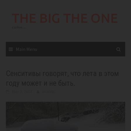
Skip
to
THE BIG THE ONE
content
come…
Main Menu
Сенситивы говорят, что лета в этом
году может и не быть.
May 9, 2024
BIGONE