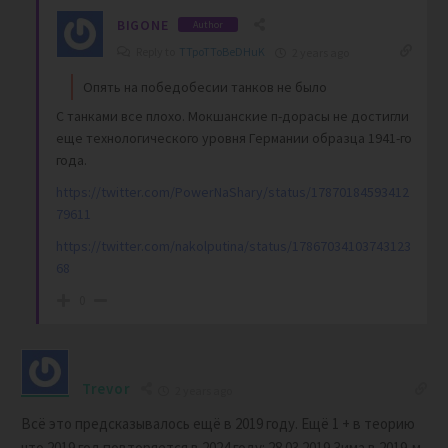
BIGONE
Author
Reply to
TTpoTToBeDHuK
2 years ago
Опять на победобесии танков не было
С танками все плохо. Мокшанские п-дорасы не достигли
еще технологического уровня Германии образца 1941-го
года.
https://twitter.com/PowerNaShary/status/17870184593412
79611
https://twitter.com/nakolputina/status/17867034103743123
68
0
Trevor
2 years ago
Всё это предсказывалось ещё в 2019 году. Ещё 1 + в теорию
что 2019 год повторяется в 2024 году: 28.03.2019 Зима в 2019-м