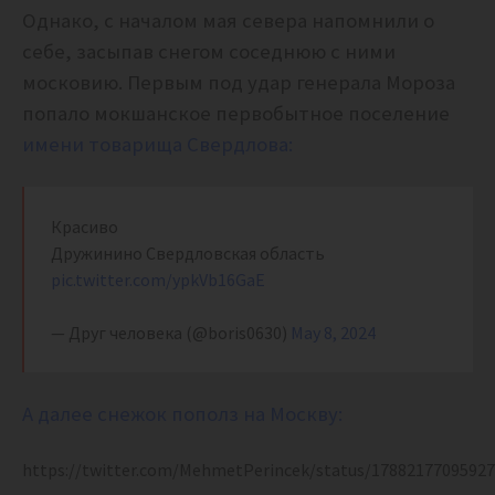
Однако, с началом мая севера напомнили о
себе, засыпав снегом соседнюю с ними
московию. Первым под удар генерала Мороза
попало мокшанское первобытное поселение
имени товарища Свердлова:
Красиво
Дружинино Свердловская область
pic.twitter.com/ypkVb16GaE
— Друг человека (@boris0630)
May 8, 2024
А далее снежок пополз на Москву:
https://twitter.com/MehmetPerincek/status/1788217709592