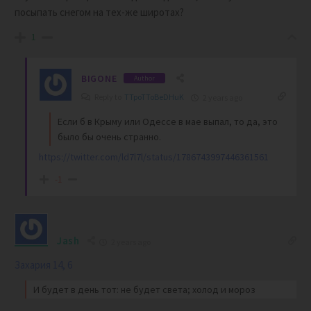
посыпать снегом на тех-же широтах?
1
BIGONE
Author
Reply to
TTpoTToBeDHuK
2 years ago
Если б в Крыму или Одессе в мае выпал, то да, это
было бы очень странно.
https://twitter.com/ld7l7l/status/1786743997446361561
-1
Jash
2 years ago
Захария 14, 6
И будет в день тот: не будет света; холод и мороз