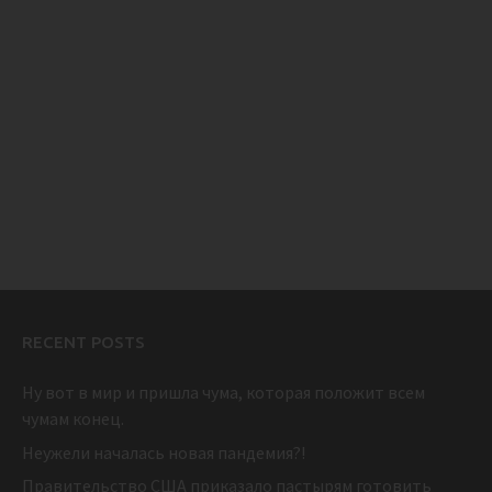
RECENT POSTS
Ну вот в мир и пришла чума, которая положит всем
чумам конец.
Неужели началась новая пандемия?!
Правительство США приказало пастырям готовить