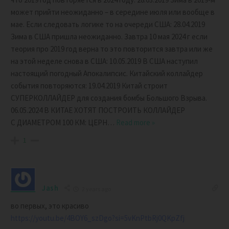
может прийти неожиданно – в середине июля или вообще в
мае. Если следовать логике то на очереди США: 28.04.2019
Зима в США пришла неожиданно. Завтра 10 мая 2024 г если
теория про 2019 год верна то это повторится завтра или же
на этой неделе снова в США: 10.05.2019 В США наступил
настоящий погодный Апокалипсис. Китайский коллайдер
события повторяются: 19.04.2019 Китай строит
СУПЕРКОЛЛАЙДЕР для создания бомбы Большого Взрыва.
06.05.2024 В КИТАЕ ХОТЯТ ПОСТРОИТЬ КОЛЛАЙДЕР
С ДИАМЕТРОМ 100 КМ: ЦЕРН
…
Read more »
1
Jash
2 years ago
во первых, это красиво
https://youtu.be/4BOY6_szDgo?si=5vKnPtbRj0QKpZfj