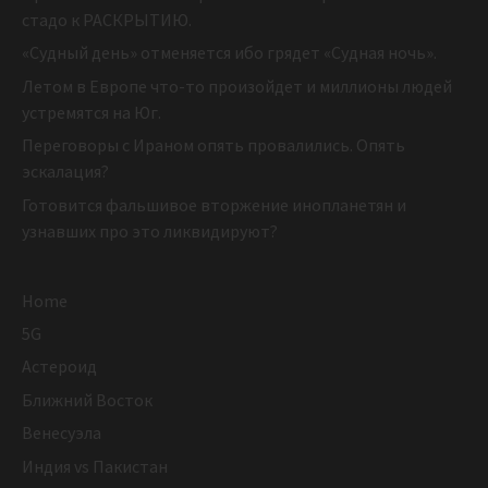
стадо к РАСКРЫТИЮ.
«Судный день» отменяется ибо грядет «Судная ночь».
Летом в Европе что-то произойдет и миллионы людей
устремятся на Юг.
Переговоры с Ираном опять провалились. Опять
эскалация?
Готовится фальшивое вторжение инопланетян и
узнавших про это ликвидируют?
Home
5G
Астероид
Ближний Восток
Венесуэла
Индия vs Пакистан