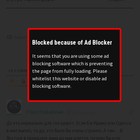
Subscribe
Blocked because of Ad Blocker
Please login to comment
It seems that you are using some ad
blocking software which is preventing
the page from fully loading. Please
10
COMMENTS
whitelist this website or disable ad
Oldest
blocking software.
TTpoTToBeDHuK
2 years ago
Да это нормально для тех широт. Если б в Крыму или Одессе
в мае выпал, то да, это было бы очень странно. А там… В
Якутске в принципе зима до мая длится, почему бы и не