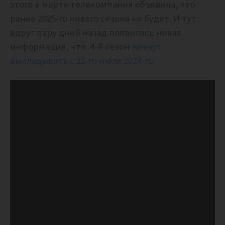
этого в марте телекомпания объявила, что
ранее 2025-го нового сезона не будет. И тут
вдруг пару дней назад появилась новая
информация, что 4-й сезон
начнут
выкладывать с 21-го июля 2024-го
.