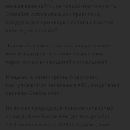
нельзя даже зайти, не только что-то купить.
Элизабет истолковала сон правильно,
предупредив про скорые печати и про “ни
купить, ни продать”.
Таким образом что-то эта женщина видит,
хотя и надо делать скидку на аналогии,
характерные для видений и сновидений.
И еще есть один странный звоночек,
поступивший от телеканала AMC, создателей
сериала «Сквозь снег».
По логике предыдущих показов четвертый
сезон должен был выйти где-то в декабре
2023-го или в январе 2024-го. Однако, вместо