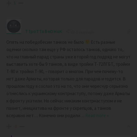
1
TTpoTToBeDHuK
2 years ago
Опять на победобесии танков не было
Есть разные
оценки сколько там еще у РФ осталось танков, однако то,
что на главный парад страны уже второй год подряд не могут
выставить хотя-бы 9 танков, в виде тройки Т-72ЛГБТ, тройки
Т-80 и тройки Т-90, – говорит о многом. При чем почему-то
нет даже Арматы, которая только для парадов и годится. В
прошлом году я сослал это на то, что они чересчур серьезно
отнеслись к украинскому контрнаступу, потому даже Арматы
к фронту укатили. Но сейчас никаким контрнаступом и не
пахнет, инициатива на фронте у скрепцов, а танков
всеравно нет… Конечно они родили
…
Read more »
-1