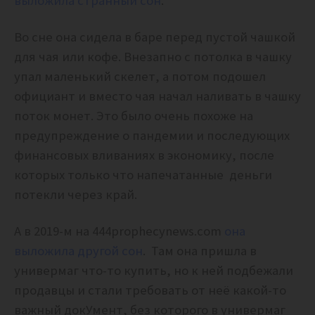
выложила странный сон
.
Во сне она сидела в баре перед пустой чашкой
для чая или кофе. Внезапно с потолка в чашку
упал маленький скелет, а потом подошел
официант и вместо чая начал наливать в чашку
поток монет. Это было очень похоже на
предупреждение о пандемии и последующих
финансовых вливаниях в экономику, после
которых только что напечатанные деньги
потекли через край.
А в 2019-м на 444prophecynews.com
она
выложила другой сон
. Там она пришла в
универмаг что-то купить, но к ней подбежали
продавцы и стали требовать от неё какой-то
важный докУмент, без которого в универмаг