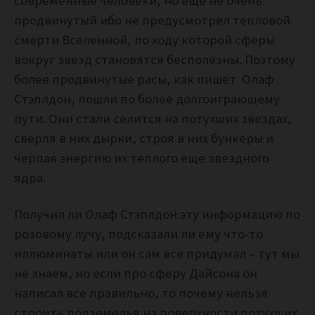
современные человеки, но еще не очень
продвинутый ибо не предусмотрел тепловой
смерти Вселенной, по ходу которой сферы
вокруг звезд становятся бесполезны. Поэтому
более продвинутые расы, как пишет Олаф
Стэплдон, пошли по более долгоиграющему
пути. Они стали селится на потухших звездах,
сверля в них дырки, строя в них бункеры и
черпая энергию их теплого еще звездного
ядра.
Получил ли Олаф Стэплдон эту информацию по
розовому лучу, подсказали ли ему что-то
иллюминаты или он сам все придумал – тут мы
не знаем, но если про сферу Дайсона он
написал все правильно, то почему нельзя
строить подземелья на поверхности потухших