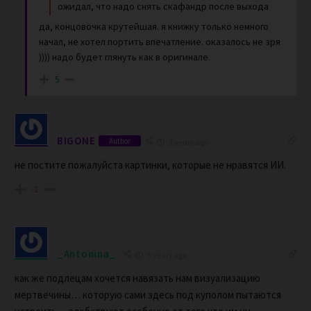
ожидал, что надо снять скафандр после выхода
да, концовочка крутейшая. я книжку только немного
начал, не хотел портить впечатление. оказалось не зря
)))) надо будет глянуть как в оригинале.
5
BIGONE
Author
3 years ago
не постите пожалуйста картинки, которые не нравятся ИИ.
-1
_Antonina_
3 years ago
как же подлецам хочется навязать нам визуализацию
мертвечины… которую сами здесь под куполом пытаются