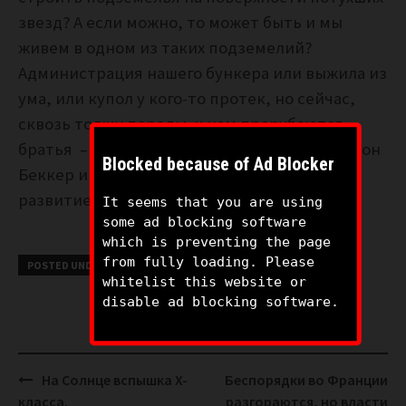
звезд? А если можно, то может быть и мы
живем в одном из таких подземелий?
Администрация нашего бункера или выжила из
ума, или купол у кого-то протек, но сейчас,
сквозь толщу породы к нам прорубаются
братья – Джульетта Никколс, шериф Холстон
Blocked because of Ad Blocker
Беккер и иже сними, так что следим за
развитием событий.
It seems that you are using
some ad blocking software
which is preventing the page
from fully loading. Please
POSTED UNDER
КОНСПИРОЛОГИЯ
whitelist this website or
disable ad blocking software.
Post
На Солнце вспышка X-
Беспорядки во Франции
navigation
класса.
разгораются, но власти