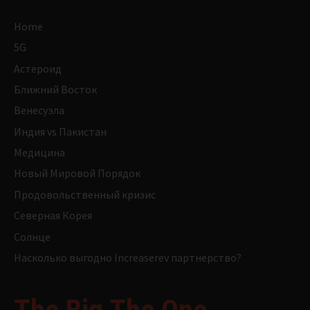
Home
5G
Астероид
Ближний Восток
Венесуэла
Индия vs Пакистан
Медицина
Новый Мировой Порядок
Продовольственный кризис
Северная Корея
Солнце
Насколько выгодно Increaserev партнерство?