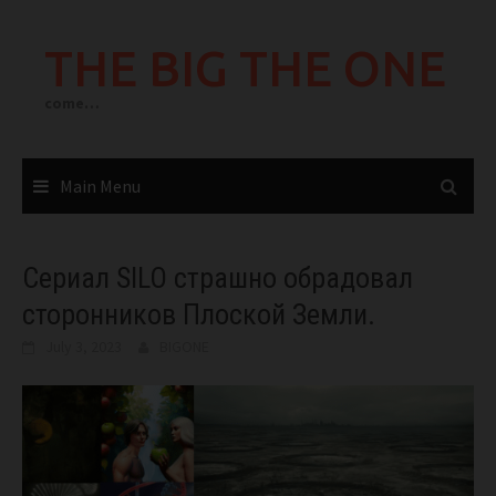
Skip
to
THE BIG THE ONE
content
come…
Main Menu
Сериал SILO страшно обрадовал
сторонников Плоской Земли.
July 3, 2023
BIGONE