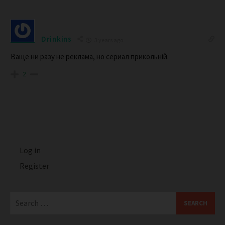
Drinkins
3 years ago
Ваще ни разу не реклама, но сериал прикольній.
2
Log in
Register
Search
for: