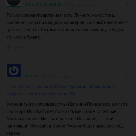
TTpoTToBeDHuK
3 years ago
Только органы управления и есть. Личного же состава,
особенно солдат и младших офицеров, сильный некомплект
даже на фронте. Потому эти новые округа и корпуса будут
только на бумаге.
-3
Justin
3 years ago
Понасенков – срочно: война во Франции, обращение к
Макрону – и Восточная Европа. 18+
Знаменитый и небезызвестный Евгений Понасенков вангует,
что скоро Москва будет полыхать как Париж. И он прав,
Москва давно не Москва и даже не Московия, а самый
настоящий Москвабад. Скоро Русских будут вырезать под
корень.