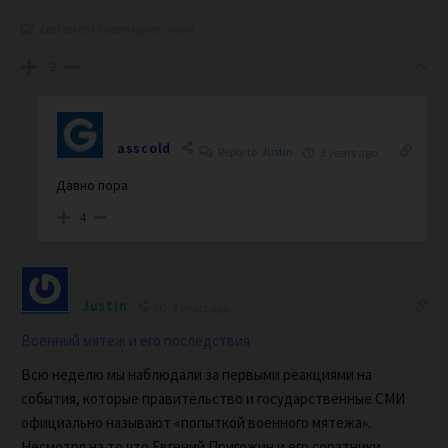
Last edited 3 years ago by Justin
-2
asscold
Reply to
Justin
3 years ago
Давно пора
4
Justin
3 years ago
Военный мятеж и его последствия
Всю неделю мы наблюдали за первыми реакциями на
события, которые правительство и государственные СМИ
официально называют «попыткой военного мятежа».
Несмотря на то что Евгений Пригожин и его соратники