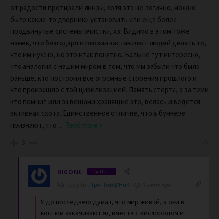
от радости протирали линзы, хотя это не логично, можно
было какие-то дворники установить или еще более
продвинутые системы очистки, хз. Видимо в этом тоже
намек, что благодаря иллюзии заставляют людей делать то,
что им нужно, но это итак понятно. Больше тут интересно,
что аналогия с нашим миром в том, что мы забыли что было
раньше, кто построил все огромные строения прошлого и
что произошло с той цивилизацией. Память стерта, а за теми
кто помнит или за вещами хранящие это, велась и ведется
активная охота. Единственное отличие, что в бункере
признают, что
…
Read more »
3
BIGONE
Author
Reply to
TTpoTToBeDHuK
3 years ago
Я до последнего думал, что мир живой, а они в
костюм закачивают яд вместе с кислородом и