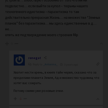
устроить… злобствуют особенно от того что им ни
подвластно… если выйти за купол – тюрьмы нашего
техногенного идиотизма – паразитизма то там
действительно прекрасная Жизнь… на множестве “Земных
планов” без паразитизма… мы здесь единственные в д…
ме…
опять же подтверждение моего строения Мірѣ
0
renegat
Reply to
_Antonina_
3 years ago
Хватит нести хрень, в книге тайн червя, сказано что за
пределами планета Земля, Ад и множество чудовищ что
хотят вас сожрать.
Потому сними уже розовые очки.
-1