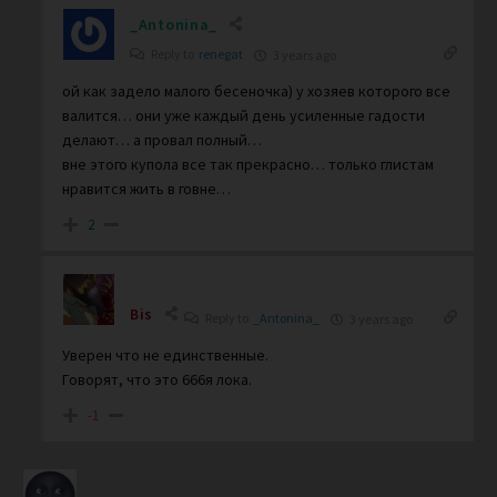
_Antonina_
Reply to
renegat
3 years ago
ой как задело малого бесеночка) у хозяев которого все
валится… они уже каждый день усиленные гадости
делают… а провал полный…
вне этого купола все так прекрасно… только глистам
нравится жить в говне…
2
Bis
Reply to
_Antonina_
3 years ago
Уверен что не единственные.
Говорят, что это 666я лока.
-1