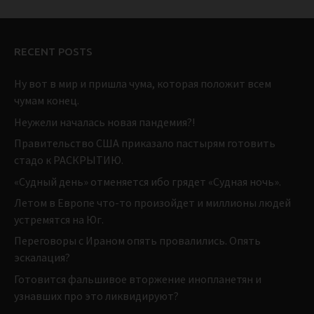
RECENT POSTS
Ну вот в мир и пришла чума, которая положит всем
чумам конец.
Неужели началась новая пандемия?!
Правительство США приказало пастырям готовить
стадо к РАСКРЫТИЮ.
«Судный день» отменяется ибо грядет «Судная ночь».
Летом в Европе что-то произойдет и миллионы людей
устремятся на Юг.
Переговоры с Ираном опять провалились. Опять
эскалация?
Готовится фальшивое вторжение инопланетян и
узнавших про это ликвидируют?