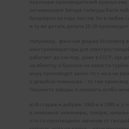
перечнем производителей нужных ему
загнивающем Западе талмуды были поб
брошюрки на пару листов. Но в любом 
и ту же деталь делали 10-20 производит
Например, финская фирма Stromberg в
электрогенераторы для электростанций 
работает до сих пор, даже в СССР, где
на обмотку и бросали на лопасти турби
миру производят какое-то г-но и не раз
о девайсах поменьше – то там производ
Покажите заводы. А показать особо нече
в) В старые и добрые 1960-е и 1980-е у
и знакомые: инженеры, токари, началь
что-то производили. начиная от гвоздей
сегодня, куда не плюнь – одни менагер