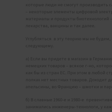
которые люди не смогут производить с
– некоторые элементы цифровой элект
материалы и продукты биотехнологий 
лекарства, вакцины и так далее.
Углубляться в эту теорию мы не будем, 
следующему.
а) Если вы придете в магазин в Герман
немецких товаров – всякое г-но, котор
как бы из стран ЕС. При этом в любой ст
полках нет местных товаров. Доходит д
апельсины, во Францию – шмотки и пар
б) В славные 1960-е и 1980-е превентив
занимались инженеры-технологи, у каж