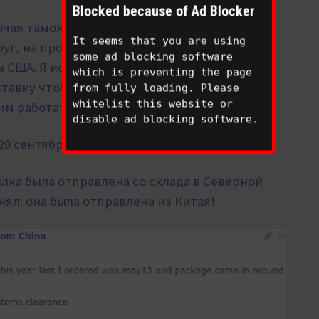
Blocked because of Ad Blocker
ключая таможенное оформление,
так что в
It seems that you are using
друг, на прошлой неделе
я заказал кое-какие
some ad blocking software
 США. Я использовал двух разных
which is preventing the page
авку чтобы без оплаты и хотел отследить –
from fully loading. Please
whitelist this website or
им работать.
disable ad blocking software.
20 сентября, прибыл из Китая 26 сентября!
ылка была отправлена со склада
в Северной
нял: она была отправлена из Китая!