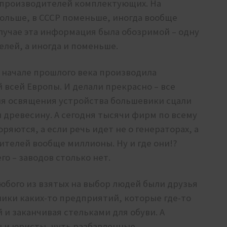
 производителей комплектующих. На
ольше, в СССР поменьше, иногда вообще
случае эта информация была обозримой – одну
елей, а иногда и поменьше.
 начале прошлого века производила
всей Европы. И делали прекрасно – все
 для освящения устройства большевики сцали
н древесину. А сегодня тысячи фирм по всему
оряются, а если речь идет не о генераторах, а
ителей вообще миллионы. Ну и где они!?
го – заводов столько нет.
 любого из взятых на выбор людей были друзья
ники каких-то предприятий, которые где-то
 и заканчивая стельками для обуви. А
ы и юристы, чуть разбавленные