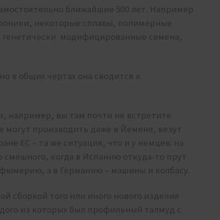
амостоятельно ближайшие 500 лет. Например
роники, некоторые сплавы, полимерные
– генетически модифицированные семена,
но в общих чертах она сводится к
ии, например, вы там почти не встретите
ое могут производить даже в Йемене, везут
ране ЕС – та же ситуация, что и у немцев: на
о смешного, когда в Испанию откуда-то прут
фюмерию, а в Германию – машины и колбасу.
ной сборкой того или иного нового изделия
дого из которых был профильный талмуд с