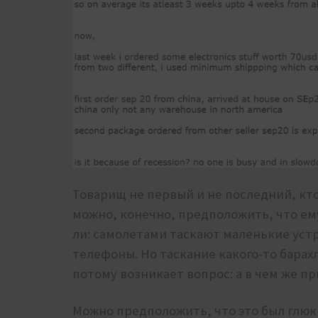
Товарищ не первый и не последний, кт
можно, конечно, предположить, что ем
ли: самолетами таскают маленькие уст
телефоны. Но таскание какого-то барахл
потому возникает вопрос: а в чем же пр
Можно предположить, что это был глюк