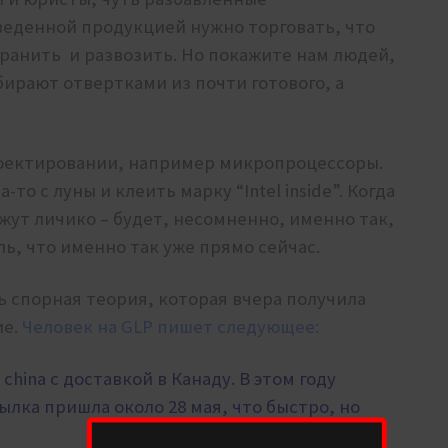
веденной продукцией нужно торговать, что
хранить и развозить. Но покажите нам людей,
бирают отвертками из почти готового, а
роектировании, например микропроцессоры.
о с луны и клеить марку “Intel inside”. Когда
ут личико – будет, несомненно, именно так,
ль, что именно так уже прямо сейчас.
ь спорная теория, которая вчера получила
ие.
Человек на GLP пишет следующее:
 china c доставкой в Канаду. В этом году
сылка пришла около 28 мая, что быстро, но