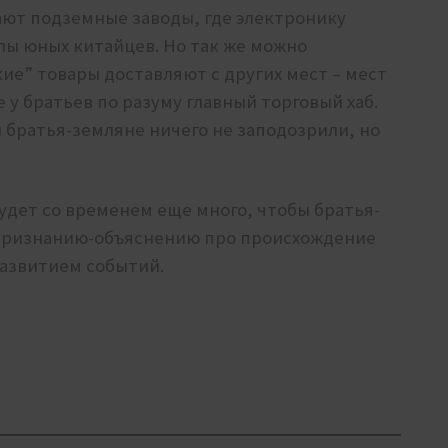
ют подземные заводы, где электронику
лы юных китайцев. Но так же можно
ие” товары доставляют с других мест – мест
е у братьев по разуму главный торговый хаб.
 братья-земляне ничего не заподозрили, но
удет со временем еще много, чтобы братья-
 признанию-объяснению про происхождение
развитием событий.