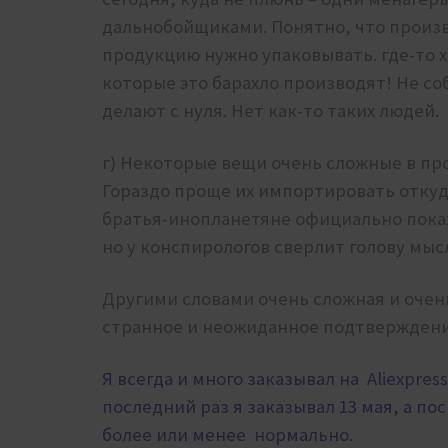
дальнобойщиками. Понятно, что произ
продукцию нужно упаковывать. где-то 
которые это барахло производят! Не со
делают с нуля. Нет как-то таких людей.
г) Некоторые вещи очень сложные в п
Гораздо проще их импортировать откуда-т
братья-инопланетяне официально покаж
но у конспирологов сверлит голову мыс
Другими словами очень сложная и очен
странное и неожиданное подтвержден
Я всегда и много заказывал на Aliexpress
последний раз я заказывал 13 мая, а по
более или менее нормально.