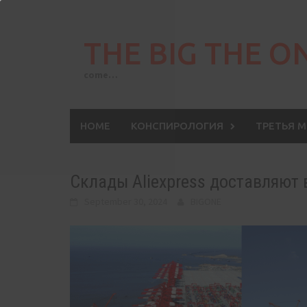
Skip
to
THE BIG THE O
content
come…
HOME
КОНСПИРОЛОГИЯ
ТРЕТЬЯ 
Склады Aliexpress доставляют 
September 30, 2024
BIGONE