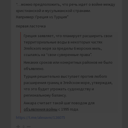
“…можно предположить, что речь идет о войне между
христианской и мусульманской странами.
Например: Греция vs Турция”
первая ласточка
Греция заявляет, что планирует расширить свои
территориальные воды в некоторых частях
Эгейского моря за пределы 6 морских миль,
ссылаясь на “свои суверенные права”.
Никаких сроков или конкретных районов не было
объявлено.
Турция решительно выступает против любого
расширения границ в Эгейском море, утверждая,
что это будет угрожать судоходству и
региональному балансу.
Анкара считает такой шаг поводом для
объявления войны
с 1995 года.
https://t.me/alexavni/126075
0