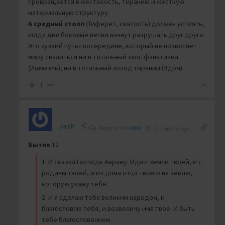
превращается в жестокость, тиранию и жесткую
материальную структуру.
А средний столп
(Тиферет, святость) должен устоять,
когда две боковые ветви начнут разрушать друг друга.
Это «узкий путь» посередине, который не позволяет
миру свалиться ни в тотальный хаос фанатизма
(Ишмаэль), ни в тотальный холод тирании (Эдом).
1
Jash
Reply to
Viva888
7 months ago
Бытие
12
1. И сказал Господь Авраму: Иди с земли твоей, и с
родины твоей, и из дома отца твоего на землю,
которую укажу тебе.
2. И я сделаю тебя великим народом, и
благословлю тебя, и возвеличу имя твое. И быть
тебе благословением.