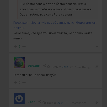
3. И благословлю я тебя благословляющих, а
злословящих тебя прокляну. И благословляться
будут тобою все семейства земли.
Президент Ирана: «На нас обрушиваются бедствия как
дождь»
«Я не знаю, что делать, пожалуйста, не проклинайте
меня»
1
Viva888
Reply to
Jash
7 months ago
Тегеран ещё не засох напуй?
0
Jash
Reply to
Jash
6 months ago