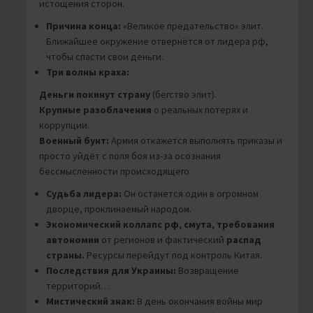
истощения сторон.
Причина конца:
«Великое предательство» элит.
Ближайшее окружение отвернётся от лидера рф,
чтобы спасти свои деньги.
Три волны краха:
Деньги покинут страну
(бегство элит).
Крупные разоблачения
о реальных потерях и
коррупции.
Военный бунт:
Армия откажется выполнять приказы и
просто уйдёт с поля боя из-за осознания
бессмысленности происходящего
Судьба лидера:
Он останется один в огромном
дворце, проклинаемый народом.
Экономический коллапс рф, смута, требования
автономии
от регионов и фактический
распад
страны.
Ресурсы перейдут под контроль Китая.
Последствия для Украины:
Возвращение
территорий…
Мистический знак:
В день окончания войны мир