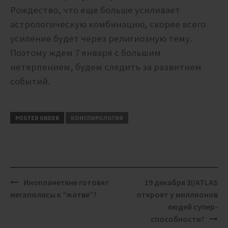
Рождество, что еще больше усиливает
астрологическую комбинацию, скорее всего
усиление будет через религиозную тему.
Поэтому ждем 7 января с большим
нетерпением, будем следить за развитием
событий.
POSTED UNDER
КОНСПИРОЛОГИЯ
Post
Инопланетяне готовят
19 декабря 3I/ATLAS
navigation
мегаполисы к “жатве”?
откроет у миллионов
людей супер-
способности?