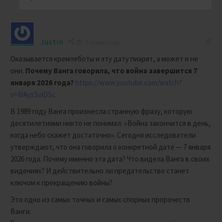
Justin
7 months ago
Оказывается кремлеботы и эту дату пиарят, а может и не
они.
Почему Ванга говорила, что война завершится 7
января 2026 года?
https://www.youtube.com/watch?
v=8IAysSviDSc
В 1989 году Ванга произнесла странную фразу, которую
десятилетиями никто не понимал: «Война закончится в день,
когда небо скажет достаточно». Сегодня исследователи
утверждают, что она говорила о конкретной дате — 7 января
2026 года. Почему именно эта дата? Что видела Ванга в своих
видениях? И действительно ли предательство станет
ключом к прекращению войны?
Это одно из самых точных и самых спорных пророчеств
Ванги.