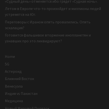
«Судный день» отменяется ибо грядет «Судная ночь».
Летом в Европе что-то произойдет и миллионы людей
устремятся на Юг.
Переговоры с Ираном опять провалились. Опять
эскалация?
Готовится фальшивое вторжение инопланетян и
узнавших про это ликвидируют?
Home
5G
Астероид
Ближний Восток
Венесуэла
Индия vs Пакистан
Медицина
Новый Мировой Порядок