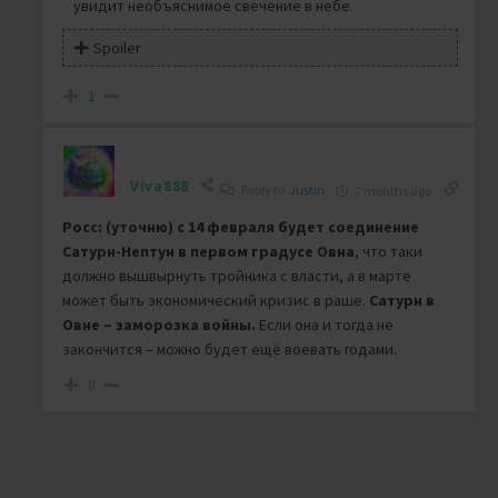
увидит необъяснимое свечение в небе.
Spoiler
1
Viva888
Reply to
Justin
7 months ago
Росс: (уточню) с 14 февраля будет соединение
Сатурн-Нептун в первом градусе Овна
, что таки
должно вышвырнуть тройника с власти, а в марте
может быть экономический кризис в раше.
Сатурн в
Овне – заморозка войны.
Если она и тогда не
закончится – можно будет ещё воевать годами.
0