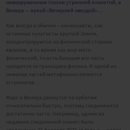
невооруженным глазом утренней планетой, а
Венера — яркой «Вечерней звездой»…
Как всегда и обычно – космонавты, как
истинные культисты круглой Земли,
концентрируются на физической стороне
явления, в то время как мир мета-
физический, то есть большая его часть
находится за границами физики. И одной из
немалых частей метафизики является
астрология.
Марс и Венера движутся по орбитам
относительно быстро, поэтому соединяются
достаточно часто. Например, одним из
недавних соединений планет было
соединение 22 февраля 2022-го года и … через