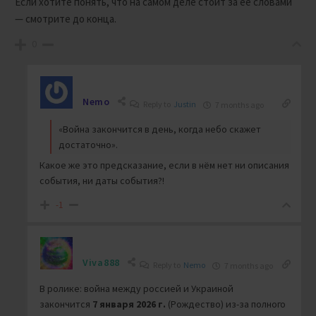
Если хотите понять, что на самом деле стоит за её словами
— смотрите до конца.
0
Nemo
Reply to
Justin
7 months ago
«Война закончится в день, когда небо скажет
достаточно».
Какое же это предсказание, если в нём нет ни описания
события, ни даты события?!
-1
Viva888
Reply to
Nemo
7 months ago
В ролике: война между россией и Украиной
закончится
7 января 2026 г.
(Рождество) из-за полного