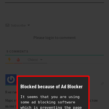
Subscribe
Please login to comment
9
COMMENTS
Oldest
Jash
7 months ago
Blocked because of Ad Blocker
Я не гинеколог, но могу посмотреть (c)
It seems that you are using
Марс это небесная чакра сфиры Гвура. Чьим антагонистом
some ad blocking software
является клипа Голахаб.
which is preventing the page