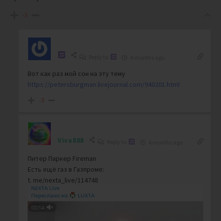
-3
Reply to
4 months ago
Вот как раз мой сон на эту тему
https://petersburgman.livejournal.com/940201.html
-3
Viva888
Reply to
4 months ago
Питер Паркер Fireman
Есть ещё газ в Газпроме:
t. me/nexta_live/114748