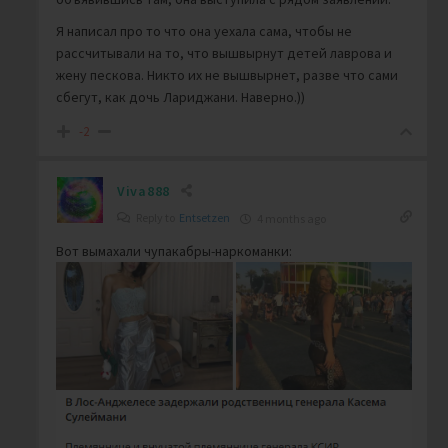
Я написал про то что она уехала сама, чтобы не
рассчитывали на то, что вышвырнут детей лаврова и
жену пескова. Никто их не вышвырнет, разве что сами
сбегут, как дочь Лариджани. Наверно.))
-2
Viva888
Reply to
Entsetzen
4 months ago
Вот вымахали чупакабры-наркоманки: