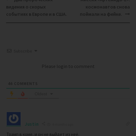
navigation
видения о скорых
космонавтов снова
событиях в Европе и в США.
поймали на фейке.
Subscribe
Please login to comment
46
COMMENTS
Oldest
Justin
4 months ago
Трамп в коме, и он не выйдет из неё.