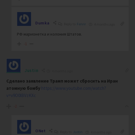
Dumka
Reply to
Fenrir
4 months ago
РФ марионетка и колония Штатов.
-1
Justin
4 months ago
Сделано заявление Трамп может сбросить на Иран
атомную бомбу
https://www.youtube.com/watch?
v=v9O0lBVzKXc
-2
ONet
Reply to
Justin
4 months ago