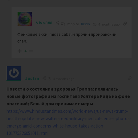
Viva888
Reply to
Justin
4 months ago
Фейковые акки, midas cabal и прочий проиранский
спам.
4
Justin
4 months ago
Новости о состоянии здоровья Трампа: появились
новые фотографии из госпиталя Уолтера Рида на фоне
опасений; Белый дом принимает меры
https://www.hindustantimes.com/world-news/us-news/trump-
health-update-new-walter-reed-military-medical-center-photos-
emerge-amid-concerns-white-house-takes-action-
101775326051011.html