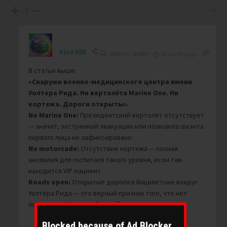
-2
Viva888
Reply to
Justin
4 months ago
В статье выше:
«Снаружи военно-медицинского центра имени
Уолтера Рида. Ни вертолёта Marine One. Ни
кортежа. Дороги открыты».
No Marine One:
Президентский вертолёт отсутствует
— значит, экстренной эвакуации или планового визита
первого лица не зафиксировано.
No motorcade:
Отсутствие кортежа — полная
аномалия для госпиталя такого уровня, если там
находится VIP-пациент.
Roads open:
Открытые дороги в Вашингтоне вокруг
Уолтера Рида — это верный признак того, что нет
оцепления Секретной службы.
Blocked because of Ad Blocker