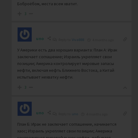
Боброёбом, места всем хватит.
3
uno
Reply to
Viva888
4 months ago
У Америки есть два хороших варианта: План А: Ирак
заключает соглашение; Израиль укрепляет свои
позиции; Америка контролирует мировые запасы
нефти, включая нефть Ближнего Востока, а Китай
испытывает нехватку нефти.
3
uno
Reply to
uno
4 months ago
План Б: Ирак не заключает соглашение, начинается
хаос; Израиль укрепляет свои позиции; Америка
контролирует мировой рынок нефти, добывает