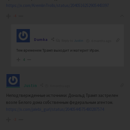
https://x.com/KremlinTrolls/status/2040516252905443397
-4
Dumka
Reply to
Justin
4 months ago
Тем временем Трамп выходит и материт Иран.
4
Justin
4 months ago
Неподтвержденные источники: Дональд Трамп застрелен
возле Белого дома собственным федеральным агентом.
https://x.com/jalebi_gurl/status/2040544575480287574
-3