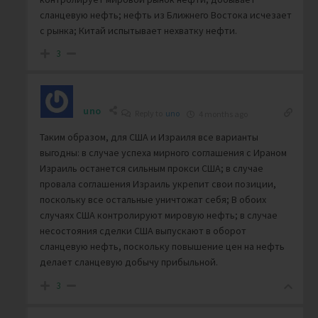
сланцевую нефть; нефть из Ближнего Востока исчезает
с рынка; Китай испытывает нехватку нефти.
3
uno
Reply to
uno
4 months ago
Таким образом, для США и Израиля все варианты
выгодны: в случае успеха мирного соглашения с Ираном
Израиль останется сильным прокси США; в случае
провала соглашения Израиль укрепит свои позиции,
поскольку все остальные уничтожат себя; В обоих
случаях США контролируют мировую нефть; в случае
несостояния сделки США выпускают в оборот
сланцевую нефть, поскольку повышение цен на нефть
делает сланцевую добычу прибыльной.
3