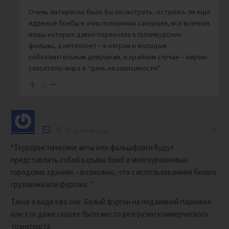
Очень интересно было бы посмотреть, остались ли еще
ядреные бонбы в этих полоумных самураев, вся военная
мощь которых давно переехала в голливудские
фильмы, а интеллект – к неграм и молодым
соблазнительным девушкам, в крайнем случае – еврею-
спасителю мира в “день независимости”.
-1
4 months ago
“Террористические акты или фальшфлаги будут
представлять собой взрывы бомб в многоуровневых
городских зданиях – возможно, что с использованием белого
грузовика или фургона. ”
Такое я видел во сне. Белый фургон на подземной парковке
или это даже скорее было место разгрузки коммерческого
транспорта.