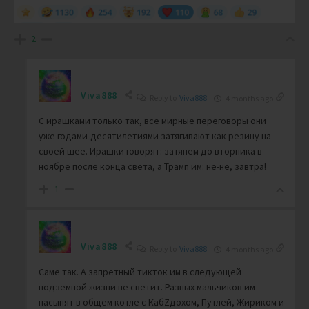
2
Viva888
Reply to
Viva888
4 months ago
С ирашками только так, все мирные переговоры они
уже годами-десятилетиями затягивают как резину на
своей шее. Ирашки говорят: затянем до вторника в
ноябре после конца света, а Трамп им: не-не, завтра!
1
Viva888
Reply to
Viva888
4 months ago
Саме так. А запретный тикток им в следующей
подземной жизни не светит. Разных мальчиков им
насыпят в общем котле с КабZдохом, Путлей, Жириком и