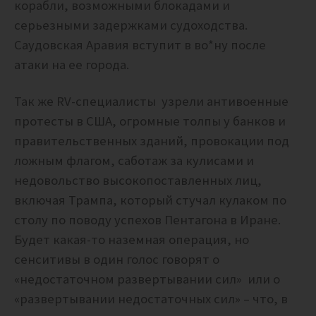
корабли, возможными блокадами и
серьезными задержками судоходства.
Саудовская Аравия вступит в во*ну после
атаки на ее города.
Так же RV-специалисты узрели антивоенные
протесты в США,
огромные толпы у банков и
правительственных зданий, провокации под
ложным флагом, саботаж за кулисами и
недовольство высокопоставленных лиц,
включая Трампа, который стучал кулаком по
столу по поводу успехов Пентагона в Иране.
Будет какая-то наземная операция, но
сенситивы в один голос говорят о
«недостаточном развертывании сил» или о
«развертывании недостаточных сил» – что, в