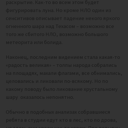
раскрытие. Как-то во всем этом будет
фигурировать луна. Но кроме НЛО один из
сенситивов описывает падение некого яркого
огненного шара над Техасом – возможно все
того же сбитого НЛО, возможно большого
метеорита или болида.
Наконец, последним видением стала какая-то
«радость великая» – толпы народа собрались
на площадях, махали флагами, все обнимались,
целовались и ликовали по-всякому. Но по
какому поводу было ликование хрустальному
шару оказалось непонятно.
Обычно в подобных анализах собравшиеся
ребята в студии едут кто в лес, кто по дрова,
но здесь они спели как-то хором. Про попытку