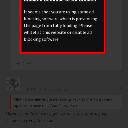
It seems that you are using some ad
blocking software which is preventing
the page from fully loading. Please
whitelist this website or disable ad
blocking software.
2
Fenrir
4 months ago
США также аннулировали юридический статус дочери
иранского политика Али Лариджани
Наконец-то! Остался сущий пустяк: вышвырнуть дочь
Лаврова и жену Пескова.