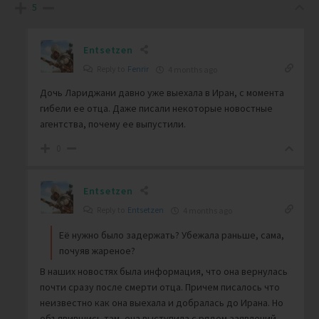
5
Entsetzen
Reply to
Fenrir
4 months ago
Дочь Лариджани давно уже выехала в Иран, с момента
гибели ее отца. Даже писали некоторые новостные
агентства, почему ее выпустили.
0
Entsetzen
Reply to
Entsetzen
4 months ago
Её нужно было задержать? Убежала раньше, сама,
почуяв жареное?
В наших новостях была информация, что она вернулась
почти сразу после смерти отца. Причем писалось что
неизвестно как она выехала и добралась до Ирана. Но
объявившись там, она выступила с рядом заявлений.