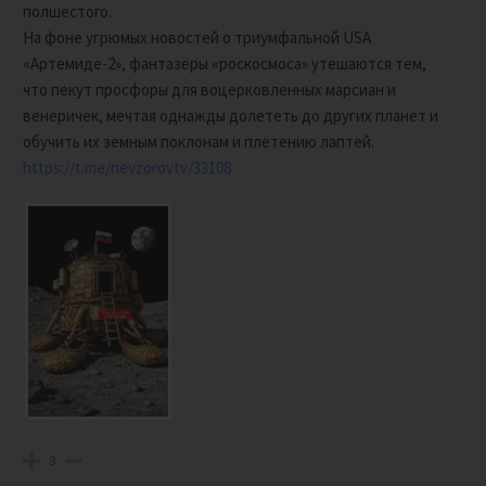
полшестого.
На фоне угрюмых новостей о триумфальной USA
«Артемиде-2», фантазёры «роскосмоса» утешаются тем,
что пекут просфоры для воцерковленных марсиан и
венеричек, мечтая однажды долететь до других планет и
обучить их земным поклонам и плетению лаптей.
https://t.me/nevzorovtv/33108
3