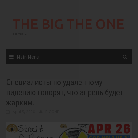
Skip
to
THE BIG THE ONE
content
come…
Main Menu
Специалисты по удаленному
видению говорят, что апрель будет
жарким.
April 5, 2026
BIGONE