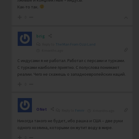
Как-то так.
0
brig
Reply to
The Man From Ozzi Land
4 months ago
С индусами я не работал. Работал с персами и турками.
С турками наиболее приятно. С полуслова понимают
реалии. Чего не скажешь о западноевропейских наций.
0
ONet
Reply to
Fenrir
4 months ago
Никогда такого не будет, ибо рашка и США – две руки
одного хозяина, которыми он мутит воду в мире.
0