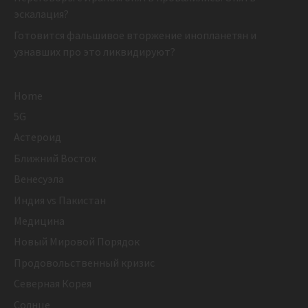
эскалация?
Готовится фальшивое вторжение инопланетян и
узнавших про это ликвидируют?
Home
5G
Астероид
Ближний Восток
Венесуэла
Индия vs Пакистан
Медицина
Новый Мировой Порядок
Продовольственный кризис
Северная Корея
Солнце