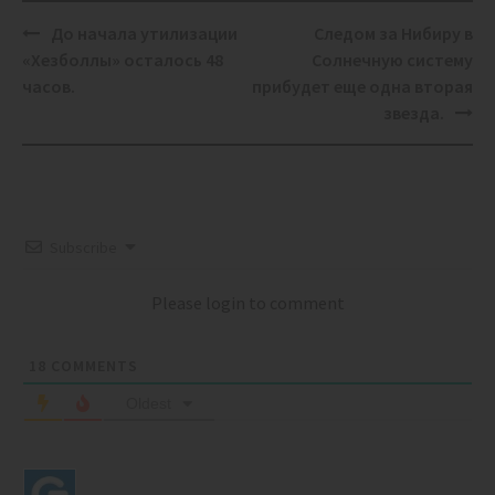
Post
До начала утилизации
Следом за Нибиру в
navigation
«Хезболлы» осталось 48
Солнечную систему
часов.
прибудет еще одна вторая
звезда.
Subscribe
Please login to comment
18
COMMENTS
Oldest