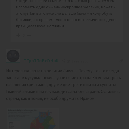
Сходил по вашей ссылке – х-м-м… Я как раз ПОПРОСИЛ
исполнить одно оч-чень нескромное желание, может к
этому? Там в этом-же сне дальше было – я хочу обуть
ботинки, а в правом – много-много металлических денег
прям целая куча. Поглядим…
0
TTpoTToBeDHuK
2 years ago
Интересная карта по религии Ливана. Почему-то его всегда
заносят в мусульманские суннитские страны. Хотя там треть
населения христиане, другие две трети шииты и сунниты.
Главный анклав шиитов находится на юге страны. Остальная
страна, как я понял, не особо дружит с Ираном.