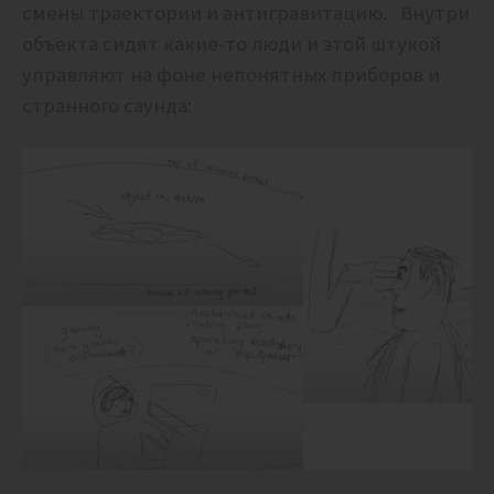
смены траектории и антигравитацию. Внутри
объекта сидят какие-то люди и этой штукой
управляют на фоне непонятных приборов и
странного саунда: