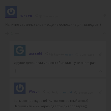
Wezen
2 years ago
Наличие странных снов – еще не основание для выводов))
1
asscold
Reply to
Wezen
2 years ago
Другое дело, если мои сны сбывались уже много раз
0
Wezen
Reply to
asscold
2 years ago
Есть сон проткурс цб РФ, на конкретный день?)
Напиши нам – мы через два три дня проверим))