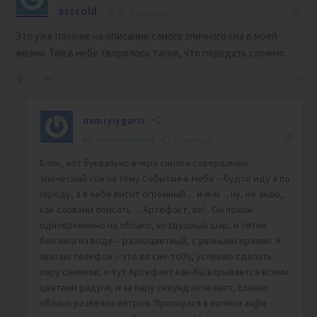
asscold
2 years ago
Это уже похоже на описание самого эпичного сна в моей
жизни. Там в небе творилось такое, что передать сложно.
0
nemiyiygarri
Reply to
asscold
2 years ago
Блин, вот буквально вчера снился совершенно
эпический сон на тему События-в-Небе – будто иду я по
городу, а в небе висит огромный… м-м-м… ну, не знаю,
как словами описать… Артефакт, во!.. Он похож
одновременно на облако, воздушный шар, и пятно
бензина на воде – разноцветный, с рваными краями. Я
хватаю телефон – это во сне-то(!!), успеваю сделать
пару снимков, и тут Артефакт как-бы взрывается всеми
цветами радуги, и ха пару секунд исчезает, словно
облако развеяло ветром. Проснулся в полном ах@е –