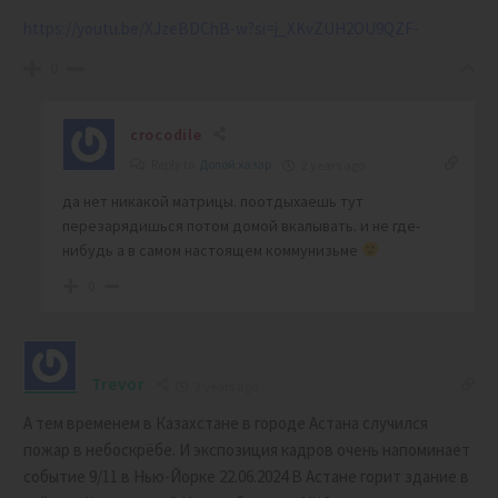
https://youtu.be/XJzeBDChB-w?si=j_XKvZUH2OU9QZF-
0
crocodile
Reply to
Долой хазар
2 years ago
да нет никакой матрицы. поотдыхаешь тут
перезарядишься потом домой вкалывать. и не где-
нибудь а в самом настоящем коммунизьме
0
Trevor
2 years ago
А тем временем в Казахстане в городе Астана случился
пожар в небоскрёбе. И экспозиция кадров очень напоминает
событие 9/11 в Нью-Йорке 22.06.2024 В Астане горит здание в