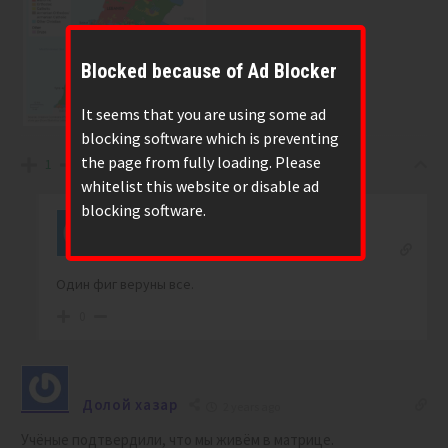
Blocked because of Ad Blocker
It seems that you are using some ad
blocking software which is preventing
the page from fully loading. Please
1
whitelist this website or disable ad
blocking software.
asscold
Reply to
TTpoTToBeDHuK
2 years ago
Один фиг веруны все.
0
Долой хазар
2 years ago
Учёные подтвердили, что мы живём в матрице.