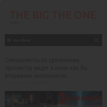
Skip
to
THE BIG THE ONE
content
come…
Main Menu
Специалисты по удаленному
просмотру видят в июле как бы
вторжение инопланетян.
June 22, 2024
BIGONE