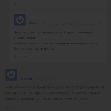
0
Wezen
Reply to
asscold
2 years ago
Не то чтоб мы там не доверяли. Я просто инженер и
склонен верить
в факты, а не строить рассуждения на непроверямых
бездоказательных вещах.
0
Wezen
2 years ago
Если Бог о чем то и предупреждает, то это будет цунами. Из
него выйдет Левиафан. Ничего хитрого. В “Инфернальном
словаре” Коллина Де Планси описана эта сущность.
0