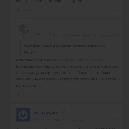
никогда ничего подобного не видел!..
0
Fenrir
Reply to
nemiyiygarri
2 years ago
Артефакт как-бы взрывается всеми цветами
радуги
Есть такое выражение “
увидеть небо в алмазах
“.
Возможно, Вы – человек религиозный. В Буддизме есть
Алмазная сутра и радужное тело. Я думаю, что Ваше
сновидение следует интерпретировать именно в этом
контексте.
1
nemiyiygarri
Reply to
Fenrir
2 years ago