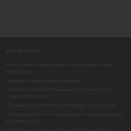
RECENT POSTS
Ну вот в мир и пришла чума, которая положит всем
чумам конец.
Неужели началась новая пандемия?!
Правительство США приказало пастырям готовить
стадо к РАСКРЫТИЮ.
«Судный день» отменяется ибо грядет «Судная ночь».
Летом в Европе что-то произойдет и миллионы людей
устремятся на Юг.
Переговоры с Ираном опять провалились. Опять