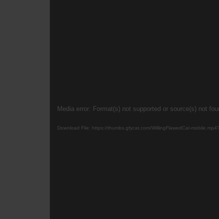
Video
Media error: Format(s) not supported or source(s) not fo
Player
Download File: https://thumbs.gfycat.com/WillingFlawedCat-mobile.mp