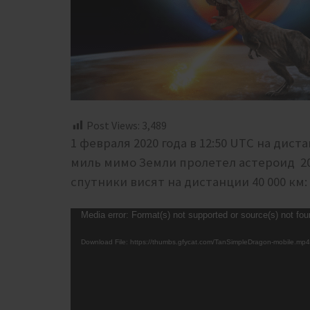
Post Views:
3,489
1 февраля 2020 года в 12:50 UTC на дистанц
миль мимо Земли пролетел астероид 20
спутники висят на дистанции 40 000 км:
Video
Media error: Format(s) not supported or source(s) not fo
Player
Download File: https://thumbs.gfycat.com/TanSimpleDragon-mobile.mp