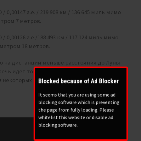
/ 0,00147 а.е. / 219 908 км / 136 645 миль мимо
тром 7 метров.
/ 0,00126 а.е./188 493 км / 117 124 миль мимо
метром 18 метров.
ко на дистанции меньше расстояния до Луны
ечь идет только о камнях, которые NASA
 некоторых NASA не сообщило, но все их и так
Blocked because of Ad Blocker
It seems that you are using some ad
blocking software which is preventing
the page from fully loading. Please
whitelist this website or disable ad
blocking software.