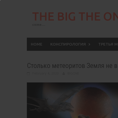
Skip
to
THE BIG THE O
content
come…
HOME
КОНСПИРОЛОГИЯ
ТРЕТЬЯ 
Столько метеоритов Земля не в
February 4, 2020
BIGONE