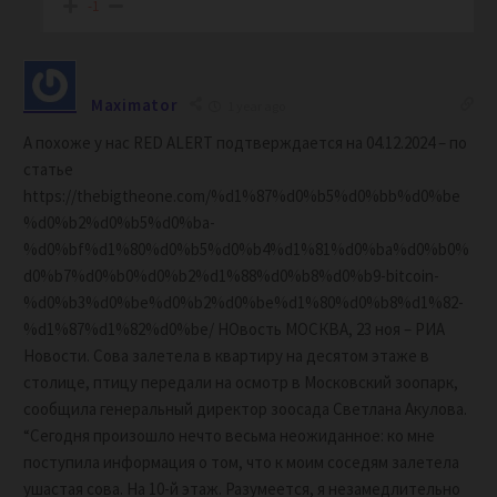
-1
Maximator
1 year ago
А похоже у нас RED ALERT подтверждается на 04.12.2024 – по
статье
https://thebigtheone.com/%d1%87%d0%b5%d0%bb%d0%be
%d0%b2%d0%b5%d0%ba-
%d0%bf%d1%80%d0%b5%d0%b4%d1%81%d0%ba%d0%b0%
d0%b7%d0%b0%d0%b2%d1%88%d0%b8%d0%b9-bitcoin-
%d0%b3%d0%be%d0%b2%d0%be%d1%80%d0%b8%d1%82-
%d1%87%d1%82%d0%be/ НОвость МОСКВА, 23 ноя – РИА
Новости. Сова залетела в квартиру на десятом этаже в
столице, птицу передали на осмотр в Московский зоопарк,
сообщила генеральный директор зоосада Светлана Акулова.
“Сегодня произошло нечто весьма неожиданное: ко мне
поступила информация о том, что к моим соседям залетела
ушастая сова. На 10-й этаж. Разумеется, я незамедлительно