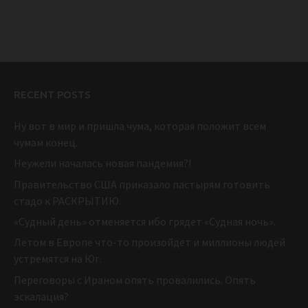
RECENT POSTS
Ну вот в мир и пришла чума, которая положит всем
чумам конец.
Неужели началась новая пандемия?!
Правительство США приказало пастырям готовить
стадо к РАСКРЫТИЮ.
«Судный день» отменяется ибо грядет «Судная ночь».
Летом в Европе что-то произойдет и миллионы людей
устремятся на Юг.
Переговоры с Ираном опять провалились. Опять
эскалация?