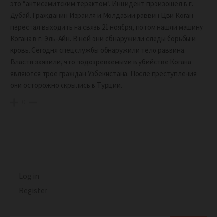
это “антисемитским терактом”. Инцидент произошёл в г.
Дубай. Гражданин Израиля и Молдавии раввин Цви Коган
перестал выходить на связь 21 ноября, потом нашли машину
Когана в г. Эль-Айн. В ней они обнаружили следы борьбы и
кровь. Сегодня спецслужбы обнаружили тело раввина.
Власти заявили, что подозреваемыми в убийстве Когана
являются трое граждан Узбекистана. После преступления
они осторожно скрылись в Турции.
0
Log in
Register