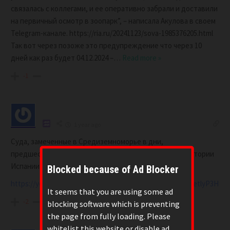
связалась с коллегами, и ее оперативно забрали и доставили
на первичный осмотр в зоопарк”, – написала Акулова в своем
Telegram-канале. https://ria.ru/20241123/sova-1985376205.html
Так вот через позоже это предупреждение что через 10
дней как раз будет 04.12.2024 –
…
Read more »
-1
1 year ago
Суда, замеченные в Средиземноморье в дни,
предшествовавшие самым сильным наводнениям в истории
Испании.
Blocked because of Ad Blocker
https://youtube.com/shorts/d7xruEckT2c?si=GFCt6ZAp8etlyP3H
It seems that you are using some ad
-2
blocking software which is preventing
the page from fully loading. Please
whitelist this website or disable ad