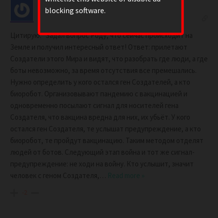
blocking software.
1 year ago
Цитирую: “Задал вопрос Роду, что сейчас происходит на
Земле и получил интересный ответ! Ответ: прилетают
Создатели этого Мира и видят, что разобрать где люди, а где
боты невозможно, за время отсутствия все премешались.
Нужно определить у кого остался ген Создателей, а кто
биоробот. Организовывают пандемию с вакцинацией и
одновременно посылают сигнал для носителей гена
Создателя, что вакцина вредна для них, их убьёт. У кого
остался ген Создателя, те услышат предупреждение, а кто
биоробот, те пройдут вакцинацию. Таким методом отделят
людей от ботов. Следующий этап война и тот же сигнал-
предупреждение: не ходи на войну. Кто услышит, значит
человек с геном Создателя,
…
Read more »
-2