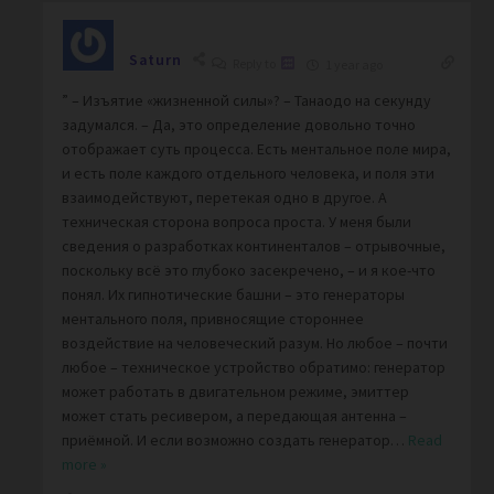
Saturn
Reply to
1 year ago
” – Изъятие «жизненной силы»? – Танаодо на секунду
задумался. – Да, это определение довольно точно
отображает суть процесса. Есть ментальное поле мира,
и есть поле каждого отдельного человека, и поля эти
взаимодействуют, перетекая одно в другое. А
техническая сторона вопроса проста. У меня были
сведения о разработках континенталов – отрывочные,
поскольку всё это глубоко засекречено, – и я кое-что
понял. Их гипнотические башни – это генераторы
ментального поля, привносящие стороннее
воздействие на человеческий разум. Но любое – почти
любое – техническое устройство обратимо: генератор
может работать в двигательном режиме, эмиттер
может стать ресивером, а передающая антенна –
приёмной. И если возможно создать генератор
…
Read
more »