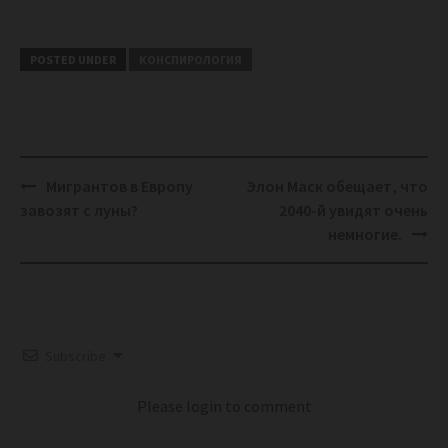
POSTED UNDER
КОНСПИРОЛОГИЯ
Post
Мигрантов в Европу
Элон Маск обещает, что
navigation
завозят с луны?
2040-й увидят очень
немногие.
Subscribe
Please login to comment