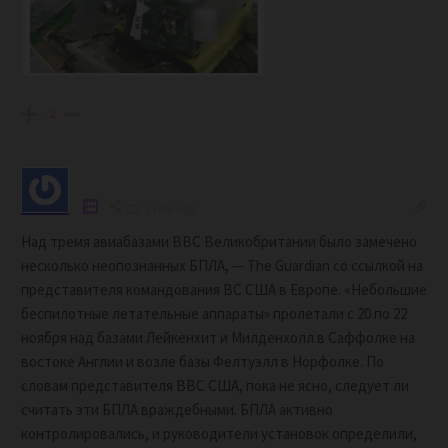
-2
1 year ago
Над тремя авиабазами ВВС Великобритании было замечено
несколько неопознанных БПЛА, — The Guardian со ссылкой на
представителя командования ВС США в Европе. «Небольшие
беспилотные летательные аппараты» пролетали с 20 по 22
ноября над базами Лейкенхит и Милденхолл в Саффолке на
востоке Англии и возле базы Фелтуэлл в Норфолке. По
словам представителя ВВС США, пока не ясно, следует ли
считать эти БПЛА враждебными. БПЛА активно
контролировались, и руководители установок определили,