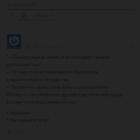
8
COMMENTS
Oldest
1 year ago
“— Почему решили заняться антигосударственной
деятельностью?
— Потому что в истории мира не было более
отвратительного государства.
— Потому что любил свою жену и своего ребенка.
Потому что вы убили моих друзей и растлили мой народ.
Потому что всегда ненавидел вас.”
Стругацкие.
“Обитаемый остров”
0