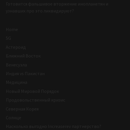
Готовится фальшивое вторжение инопланетян и
узнавших про это ликвидируют?
Home
5G
Астероид
Ближний Восток
Венесуэла
Индия vs Пакистан
Медицина
Новый Мировой Порядок
Продовольственный кризис
Северная Корея
Солнце
Насколько выгодно Increaserev партнерство?