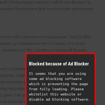
кий Ллойд представляет собой как бы место,
аховыми брокерами для заключения договоров
тало собственное исследование Lloyd’s Risk
идимо, установлено нечто такое, что если
здоровье от 5G – то весь страховой бизнес
Blocked because of Ad Blocker
льку страховые компании с удовольствием
It seems that you are using
адеров, сидящих верхов на реакторе
some ad blocking software
од куполом артистов цирка. Даже людей, не
which is preventing the page
 подтвержденное смертельное заболевание
from fully loading. Please
у даже там работает статистика – не все
whitelist this website or
disable ad blocking software.
на взносах тех, кто выживет страховые