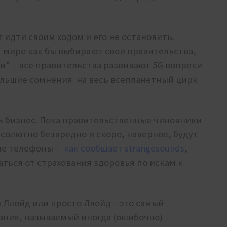
идти своим ходом и его не остановить.
м мире как бы выбирают свои правительства,
ли” – все правительства развивают 5G вопреки
большие сомнения на весь всепланетный цирк
ь бизнес. Пока правительственные чиновники
бсолютно безвредно и скоро, наверное, будут
ые телефоны –
как сообщает strangesounds
,
заться от страхования здоровья по искам к
 Ллойд или просто Ллойд – это самый
ания, называемый иногда (ошибочно)