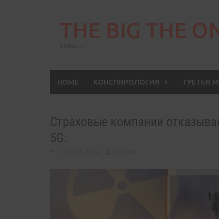
Skip
to
THE BIG THE O
content
come…
HOME
КОНСПИРОЛОГИЯ
ТРЕТЬЯ 
Страховые компании отказываю
5G.
April 27, 2019
BIGONE