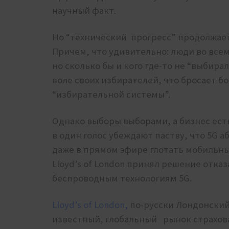
научный факт.
Но “технический прогресс” продолжает 
Причем, что удивительно: люди во все
но сколько бы и кого где-то не “выбира
воле своих избирателей, что бросает 
“избирательной системы”.
Однако выборы выборами, а бизнес ест
в один голос убеждают паству, что 5G а
даже в прямом эфире глотать мобильн
Lloyd’s of London принял решение отка
беспроводным технологиям 5G.
Lloyd’s of London,
по-русски Лондонский
известный, глобальный рынок страхов