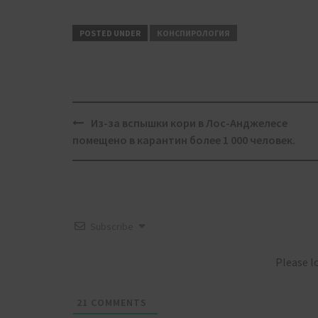
POSTED UNDER
КОНСПИРОЛОГИЯ
Post
Из-за вспышки кори в Лос-Анджелесе
navigation
помещено в карантин более 1 000 человек.
Subscribe
Please 
21
COMMENTS