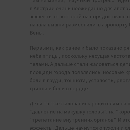
Тем не менее, “научный прогресс” идет 
в Австрии очень неожиданно для австр
эффекты от которой на порядок выше в
начала вышки разместили
в аэропорту 
Вены.
Первыми, как ранее и было показано ря
неба птицы, поскольку несущая частот
телами. А дальше стали жаловаться дети
площади города появлялись
носовые кр
боли в груди, тошнота, усталость, рво
гриппа и боли в сердце.
Дети так же жаловались родителям на п
“давление на макушку головы”, на “кор
“трепетание внутренних органов”. И эт
эффекты. Дальше начнутся опухоли и с