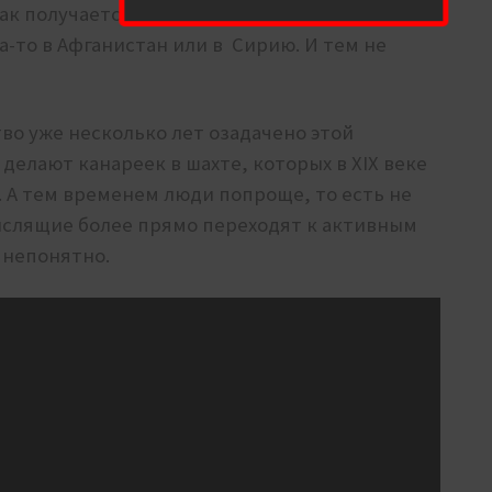
к получается, что ходить под вышкой 5G –
а-то в Афганистан или в Сирию. И тем не
о уже несколько лет озадачено этой
делают канареек в шахте, которых в XIX веке
. А тем временем люди попроще, то есть не
ыслящие более прямо переходят к активным
е непонятно.