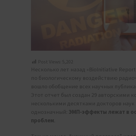
Post Views:
5,202
Несколько лет назад «BioInitiative Rep
по биологическому воздействию радиоч
вошло обобщение всех научных публикаци
Этот отчет был создан 29 авторскими к
несколькими десятками докторов наук 
однозначный:
ЭМП-эффекты лежат в о
проблем
.