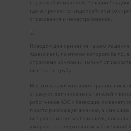
страховой компанией. Реально Лондонс
где встречаются андеррайтеры со стр
страхования и перестрахования.
Поводом для принятия такого решения с
Assessment, по итогом которого было, в
страховые компании начнут страховать 
вылетит в трубу.
Всё это исключительно странно, поско
страхуют летчиков-испытателей и каск
работников АЭС и бегающих по канату п
просто рискующих жизнью, а имеющих
всё равно могут застраховать, поскольк
умирают от смертельных заболеваний и 