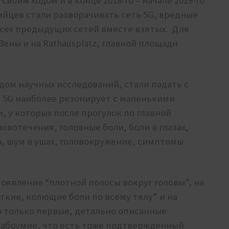
своим ходом и в конце 2018-го – начале 2019-го
ийцев стали разворачивать сеть 5G, вредные
сех предыдущих сетей вместе взятых. Для
Вены и на Rathausplatz, главной площади
дом научных исследований, стали падать с
а 5G наиболее резонирует с маленькими
, у которых после прогулок по главной
овотечения, головные боли, боли в глазах,
та, шум в ушах, головокружение, симптомы
оявление “плотной полосы вокруг головы”, на
откие, колющие боли по всему телу” и на
о только первые, детально описанные
лабоумие, что есть тоже подтвержденный