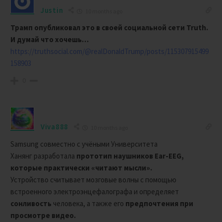
Justin
10 months ago
Трамп опубликовал это в своей социальной сети Truth.
И думай что хочешь…
https://truthsocial.com/@realDonaldTrump/posts/115307915499
158903
0
Viva888
10 months ago
Samsung совместно с учёными Университета
Ханянг
разработала
прототип наушников Ear-EEG,
которые практически «читают мысли».
Устройство считывает мозговые волны с помощью
встроенного электроэнцефалографа и определяет
сонливость
человека, а также его
предпочтения при
просмотре видео.