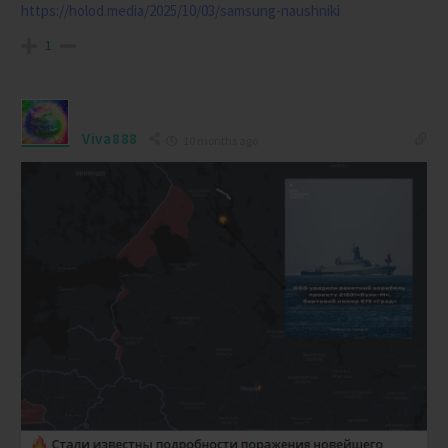
https://holod.media/2025/10/03/samsung-naushniki
1
Viva888
10 months ago