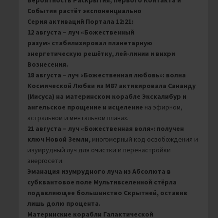
Вероятность Раскрытия, Первого Контакта и
События растёт экспоненциально
Серия активаций Портала 12:21:
12 августа – луч «Божественный
разум»
стабилизировал планетарную
энергетическую решётку, лей-линии и вихри
Вознесения.
18 августа
–
луч «Божественная любовь»:
волна
Космической Любви из M87 активировала Сананду
(Иисуса) на материнском корабле Экскалибур и
ангельское прощение и исцеление
на эфирном,
астральном и ментальном планах.
21 августа – луч «Божественная воля»: получен
ключ Новой Земли,
многомерный код освобождения и
изумрудный луч для очистки и перенастройки
энергосети.
Эманация изумрудного луча из Абсолюта в
субквантовое поле Мультивселенной стёрла
подавляющее большинство Скрытней, оставив
лишь долю процента.
Материнские корабли Галактической