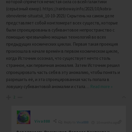
которой спрячется нечистая сила со всей галактики
(серьёзный юмор). https://rainboway.info/2023/10/kobra-
obnovlenie-situatsii_10-10-2023/ Скрытень на самом деле
представляет собой конгломерат всех существ, которые
были спроецированы в субквантовое непространство с
помощью чрезвычайно мощных технологий во всех
предыдущих космических циклах. Первая такая проекция
произошла в начале времён в первом космическом цикле,
когда Источник осознал, что существует нечто столь
странное, как первичная аномалия. Затем Источник решил
спроецировать часть себя в эту аномалию, чтобы понять и
разрешить её, и эта спроецированная часть попала в
ловушку субквантовой аномалии и стала
…
Read more »
2
Viva888
Reply to
Viva888
10 months ago