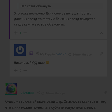
Нас хотят обмануть
Это тоже возможно. Если солнце потушат гости с
далеких звезд то гостям с ближних звезд придется
стаду как-то это все объяснять.
1
Reply to
BIGONE
10 months ago
Никелевый QQ-шар
0
Viva888
10 months ago
Q-шар – это считай квантовый шар. Опасность квантов в том,
что в них можно поместить субквантовую аномалию, в