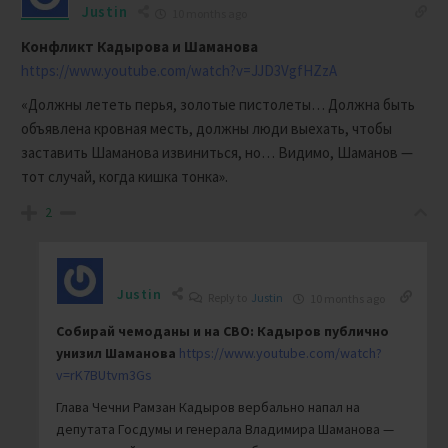
Justin
10 months ago
Конфликт Кадырова и Шаманова
https://www.youtube.com/watch?v=JJD3VgfHZzA
«Должны лететь перья, золотые пистолеты… Должна быть
объявлена кровная месть, должны люди выехать, чтобы
заставить Шаманова извиниться, но… Видимо, Шаманов —
тот случай, когда кишка тонка».
2
Justin
Reply to
Justin
10 months ago
Собирай чемоданы и на СВО: Кадыров публично
унизил Шаманова
https://www.youtube.com/watch?
v=rK7BUtvm3Gs
Глава Чечни Рамзан Кадыров вербально напал на
депутата Госдумы и генерала Владимира Шаманова —