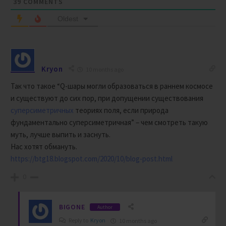
39
COMMENTS
Oldest
Kryon
10 months ago
Так что такое “Q-шары могли образоваться в раннем космосе
и существуют до сих пор, при допущении существования
суперсиметричных
теориях поля, если природа
фундаментально суперсиметричная” – чем смотреть такую
муть, лучше выпить и заснуть.
Нас хотят обмануть.
https://btg18.blogspot.com/2020/10/blog-post.html
0
BIGONE
Author
Reply to
Kryon
10 months ago