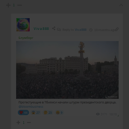
1
Viva888
Reply to
Viva888
10 months ago
1