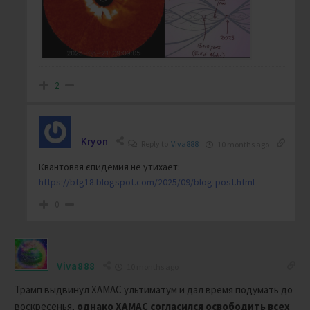
2
Kryon
Reply to
Viva888
10 months ago
Квантовая єпидемия не утихает:
https://btg18.blogspot.com/2025/09/blog-post.html
0
Viva888
10 months ago
Трамп выдвинул ХАМАС ультиматум и дал время подумать до
воскресенья,
однако ХАМАС согласился освободить всех