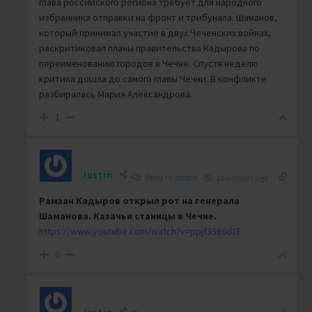
глава российского региона требует для народного
избранника отправки на фронт и трибунала. Шаманов,
который принимал участие в двух Чеченских войнах,
раскритиковал планы правительства Кадырова по
переименованию городов в Чечне. Спустя неделю
критика дошла до самого главы Чечни. В конфликте
разбиралась Мария Александрова.
1
Justin
Reply to
Justin
10 months ago
Рамзан Кадыров открыл рот на генерала
Шаманова. Казачьи станицы в Чечне.
https://www.youtube.com/watch?v=ppjf3386d1E
0
Justin