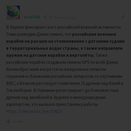
Viva888
10 months ago
В Европе фиксируют рост российской военной активности:
Глава разведки Дании заявил, что
российские военные
корабли не раз шли на столкновение с датскими судами
в территориальных водах страны, а также направляли
оружие на датские корабли и вертолёты.
Также
российские корабли создавали помехи GPS по всей Дании.
Великобритания жалуется на ежедневные попытки
глушения и сближения российских аппаратов со спутниками
ВВС, а Бельгия расследует появление 15 дронов над базой в
Эльзенборне. В Германии регистрируют до 6 неизвестных
дронов над авиабазой в Эрдинге и международным
аэропортом, что вызвало приостановку работы.
https://t.me/nexta_live/104155
0