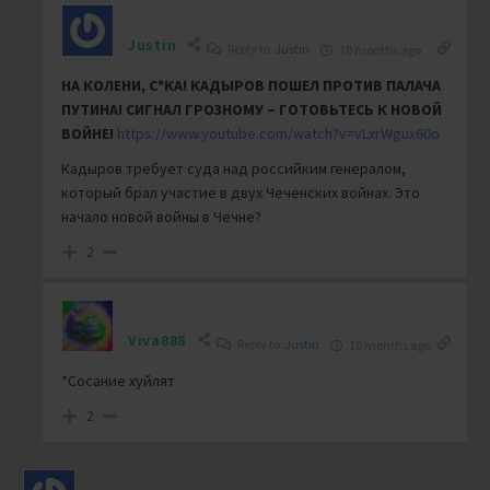
Justin
Reply to
Justin
10 months ago
НА КОЛЕНИ, С*КА! КАДЫРОВ ПОШЕЛ ПРОТИВ ПАЛАЧА
ПУТИНА! СИГНАЛ ГРОЗНОМУ – ГОТОВЬТЕСЬ К НОВОЙ
ВОЙНЕ!
https://www.youtube.com/watch?v=vLxrWgux60o
Кадыров требует суда над российким генералом,
который брал участие в двух Чеченских войнах. Это
начало новой войны в Чечне?
2
Viva888
Reply to
Justin
10 months ago
*Сосание хуйлят
2