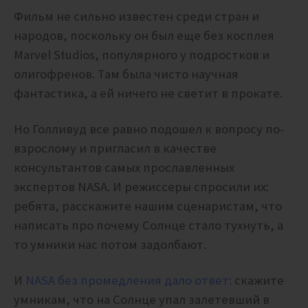
Фильм не сильно известен среди стран и
народов, поскольку он был еще без косплея
Marvel Studios, популярного у подростков и
олигофренов. Там была чисто научная
фантастика, а ей ничего не светит в прокате.
Но Голливуд все равно подошел к вопросу по-
взрослому и пригласил в качестве
консультантов самых прославленных
экспертов NASA. И режиссеры спросили их:
ребята, расскажите нашим сценаристам, что
написать про почему Солнце стало тухнуть, а
то умники нас потом задолбают.
И
NASA без промедления дало ответ:
скажите
умникам, что на Солнце упал залетевший в