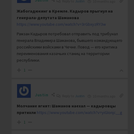
Reply to
Justin
10 months ago
Жабогадюкинг в Кремле. Кадыров прыгнул на
генерала-депутата Шаманова
https://www.youtube.com/watch?v=3rGbxyzRY3w
Рамзан Кадыров потребовал отправить под трибунал
генерала Владимира Шаманова, бывшего командующего
российскими войсками в Чечне. Повод — его критика
переименования казачьих станиц на территории
республики.
1
Justin
Reply to
Justin
10 months ago
Молчание ягнят: Шаманов наехал — кадыровцы
притихли
https://www.youtube.com/watch?v=yiGIonjc__g
1