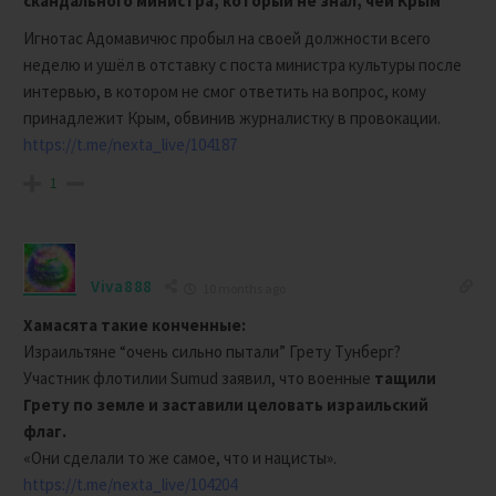
скандального министра, который не знал, чей Крым
Игнотас Адомавичюс пробыл на своей должности всего
неделю и ушёл в отставку с поста министра культуры после
интервью, в котором не смог ответить на вопрос, кому
принадлежит Крым, обвинив журналистку в провокации.
https://t.me/nexta_live/104187
1
Viva888
10 months ago
Хамасята такие конченные:
Израильтяне “очень сильно пытали” Грету Тунберг?
Участник флотилии Sumud заявил, что военные
тащили
Грету по земле и заставили целовать израильский
флаг.
«Они сделали то же самое, что и нацисты».
https://t.me/nexta_live/104204