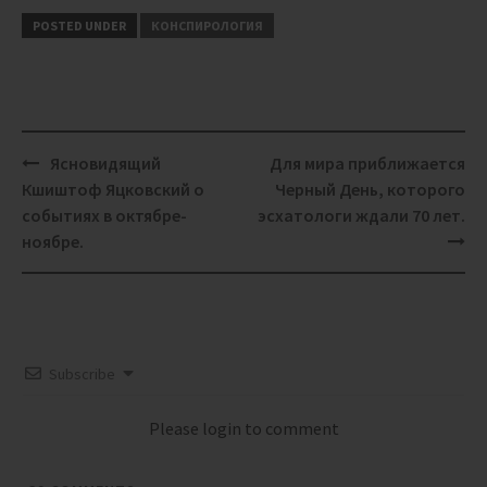
POSTED UNDER
КОНСПИРОЛОГИЯ
Post
Ясновидящий
Для мира приближается
navigation
Кшиштоф Яцковский о
Черный День, которого
событиях в октябре-
эсхатологи ждали 70 лет.
ноябре.
Subscribe
Please login to comment