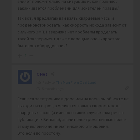
влияет положительно на ситуацию и, как правило,
заканчивается проблемами для искателей правды.”
Так вот, я предлагаю вам взять кварцевые часы и
продемонстрировать, как скорость их хода зависит от
сильного ЭМП. Наверняка нет проблемы проделать
такой эксперимент даже с помощью очень простого
бытового оборудования?
1
ONet
Reply to
The Man From Ozzi Land
5 months ago
Если вся электроника в доме или на военном обьекте не
выходит из строя, а меняется только скорость хода
кварцевых часов (а именно о таких случаях шла речь в
публикациях Бигвана), значит электромагнитные поля к
этому явлению не имеют никакого отношения.
Это если по простому.