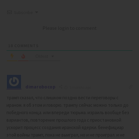
Subscribe
Please login to comment
18
COMMENTS
Oldest
dimarobocop
5 months ago
трамп сказал, что слишком поздно вести переговоры с
ираном. я об этом и говорю. трампу сейчас можно только до
победного конца. или впереди тюрьма. израиль вообще без
вариантов, повторение прошлого года с приостановкой
ускорит процесс создания иранской ядерки. бенефициар
этой войны трамп, пока не выиграл, но и не проиграл. и не