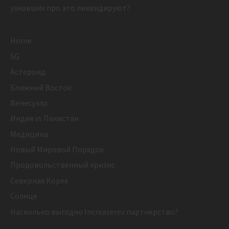
узнавших про это ликвидируют?
Home
5G
Астероид
Ближний Восток
Венесуэла
Индия vs Пакистан
Медицина
Новый Мировой Порядок
Продовольственный кризис
Северная Корея
Солнце
Насколько выгодно Increaserev партнерство?