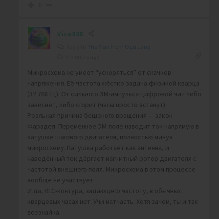
0
Viva888
Reply to
The Man From Ozzi Land
5 months ago
Микросхема не умеет “ускоряться” от скачков
напряжения. Её частота жёстко задана физикой кварца
(32 768 Гц). От сильного ЭМ-импульса цифровой чип либо
зависнет, либо сгорит (часы просто встанут).
Реальная причина бешеного вращения — закон
Фарадея. Переменное ЭМ-поле наводит ток напрямую в
катушке шагового двигателя, полностью минуя
микросхему. Катушка работает как антенна, и
наведённый ток дёргает магнитный ротор двигателя с
частотой внешнего поля. Микросхема в этом процессе
вообще не участвует.
И да, RLC-контура, задающего частоту, в обычных
кварцевых часах нет. Учи матчасть. Хотя зачем, ты и так
всезнайка.