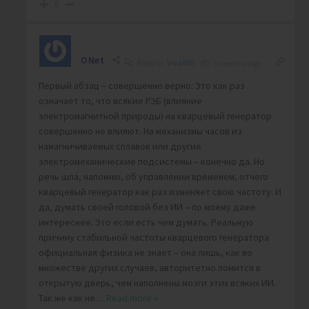
0
ONet
Reply to
Viva888
5 months ago
Первый абзац – совершенно верно. Это как раз
означает то, что всякие РЭБ (влияние
электромагнитной природы) на кварцевый генератор
совершенно не влияют. На механизмы часов из
намагничиваемых сплавов или другие
электромеханические подсистемы – конечно да. Но
речь шла, напомню, об управлении временем, отчего
кварцевый генератор как раз изменяет свою частоту. И
да, думать своей головой без ИИ – по моему даже
интереснее. Это если есть чем думать. Реальную
причину стабильной частоты кварцевого генератора
официальная физика не знает – она лишь, как во
множестве других случаев, авторитетно ломится в
открытую дверь, чем наполнены мозги этих всяких ИИ.
Так же как не
…
Read more »