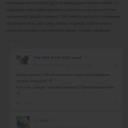
потенциалов что проходит по проводам и чем он слабее от
заданного тем слабее крутиться колесо а чем сильнее тем
сильнее крутящийся момент. Ой у меня совсем остановились
китайские часы , вот сижу теперь и думаю пойти купить
новую батарейку или написать новую теорию заговора .
3
The Man From Ozzi Land
Reply to
Vovhik57
5 months ago
Начать можно с объяснения местным образованцам
теории Фарадея.
А потом – новую “теорию заговора”. Прихлебывая чаёк.
-2
Viva888
Reply to
The Man From Ozzi Land