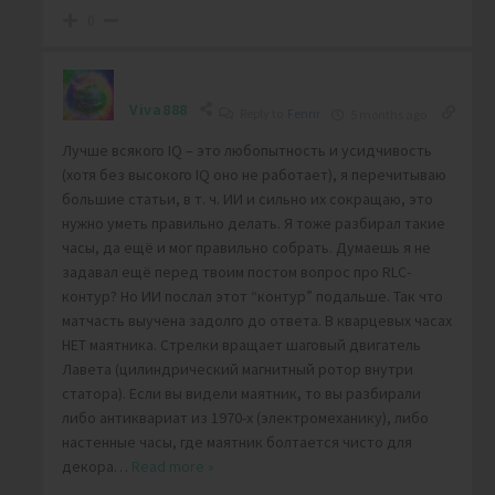
0
Viva888
Reply to
Fenrir
5 months ago
Лучше всякого IQ – это любопытность и усидчивость
(хотя без высокого IQ оно не работает), я перечитываю
большие статьи, в т. ч. ИИ и сильно их сокращаю, это
нужно уметь правильно делать. Я тоже разбирал такие
часы, да ещё и мог правильно собрать. Думаешь я не
задавал ещё перед твоим постом вопрос про RLC-
контур? Но ИИ послал этот “контур” подальше. Так что
матчасть выучена задолго до ответа. В кварцевых часах
НЕТ маятника. Стрелки вращает шаговый двигатель
Лавета (цилиндрический магнитный ротор внутри
статора). Если вы видели маятник, то вы разбирали
либо антиквариат из 1970-х (электромеханику), либо
настенные часы, где маятник болтается чисто для
декора
…
Read more »