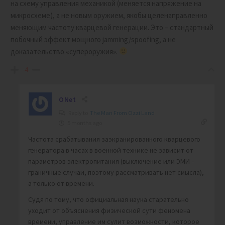
на схему управления механикой (меняется напряжение на
микросхеме), а не новым оружием, якобы целенаправленно
меняющим частоту кварцевой генерации. Это – стандартный
побочный эффект мощного jamming/spoofing, а не
доказательство «супероружия».
-4
ONet
Reply to
The Man From Ozzi Land
5 months ago
Частота срабатывания заэкранированного кварцевого
генератора в часах в военной технике не зависит от
параметров электропитания (выключение или ЭМИ –
граничные случаи, поэтому рассматривать нет смысла),
а только от времени.
Судя по тому, что официальная наука старательно
уходит от объяснения физической сути феномена
времени, управление им сулит возможности, которое