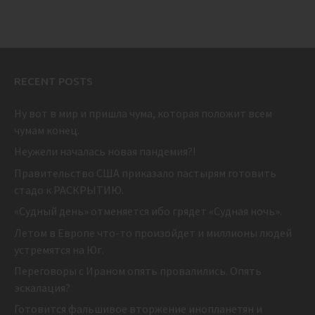
RECENT POSTS
Ну вот в мир и пришла чума, которая положит всем
чумам конец.
Неужели началась новая пандемия?!
Правительство США приказало пастырям готовить
стадо к РАСКРЫТИЮ.
«Судный день» отменяется ибо грядет «Судная ночь».
Летом в Европе что-то произойдет и миллионы людей
устремятся на Юг.
Переговоры с Ираном опять провалились. Опять
эскалация?
Готовится фальшивое вторжение инопланетян и