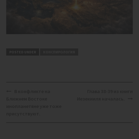
POSTED UNDER
КОНСПИРОЛОГИЯ
Post
В конфликте на
Глава 38-39 из книги
navigation
Ближнем Востоке
Иезекииля началась.
инопланетяне уже тоже
присутствуют.