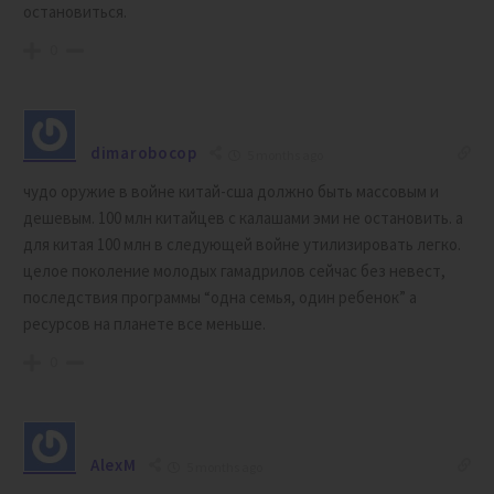
остановиться.
0
dimarobocop
5 months ago
чудо оружие в войне китай-сша должно быть массовым и
дешевым. 100 млн китайцев с калашами эми не остановить. а
для китая 100 млн в следующей войне утилизировать легко.
целое поколение молодых гамадрилов сейчас без невест,
последствия программы “одна семья, один ребенок” а
ресурсов на планете все меньше.
0
AlexM
5 months ago