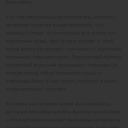
балалайки.
Что там американцы включили мы, конечно,
не имеем понятия и еще почитаем, что
напишут спецы. Но мы хорошо все знаем про
карточные игры, про тузов в рукаве. С этих
тузов никто не заходит – начинают с картишек
поменьше типа шестерок. Прекрасный пример
грамотной игры нам показывает товарищ Си,
толкая перед собой плешивую крысу и
товарища Кима. А сам сидит, смотрит и ждет,
когда оппонент моргнет.
А теперь рассуждаем далее. Если девайсы,
которые способны менять физику кристаллов
– это картишки в рукаве Пентагона которые не
козырной масти и как-то поменьше дамы или