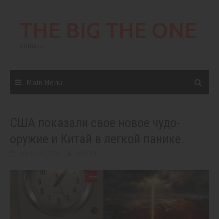
Skip
to
THE BIG THE ONE
content
come…
Main Menu
США показали свое новое чудо-
оружие и Китай в легкой панике.
March 3, 2026
BIGONE