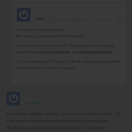
ONet
Reply to
Viva888
5 months ago
А своими словами можешь ?
Вот смотри, цитата из твоей цитаты:
Частота часов (те самые 32 768 импульсов в секунду)
задаётся
не электроникой, а геометрией камня
.
Это о чем говорит? (Только у ИИ не спрашивай, подумай
своей головой, это не страшно)
0
Vovhik57
5 months ago
Как можно теорию заговора делать на китайских часах ? На
этих часах нет противовеса или ключика для взвода
пружинка их равномерный ход зависит от разницы