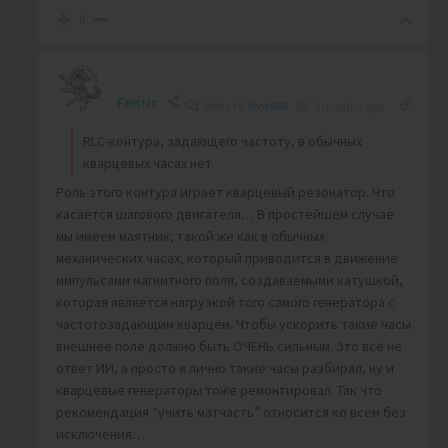
0
Fenrir
Reply to
Viva888
5 months ago
RLC-контура, задающего частоту, в обычных
кварцевых часах нет
Роль этого контура играет кварцевый резонатор. Что
касается шагового двигателя… В простейшем случае
мы имеем маятник, такой же как в обычных
механических часах, который приводится в движение
импульсами магнитного поля, создаваемыми катушкой,
которая является нагрузкой того самого генератора с
частотозадающим кварцем. Чтобы ускорить такие часы
внешнее поле должно быть ОЧЕНЬ сильным. Это всё не
ответ ИИ, а просто я лично такие часы разбирал, ну и
кварцевые генераторы тоже ремонтировал. Так что
рекомендация “учить матчасть” относится ко всем без
исключения…