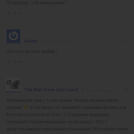
Петроград , тобі скільки рокіа ?
4
AlexM
5 months ago
Пілотку з фольги зробив ?
4
The Man From Ozzi Land
5 months ago
Феерическая чушь с точки зрения “использования нового
оружия”
от китаянки, не знакомой с основами физики для
8-го класса (или всё же 9-го? :-). Ускорение вращения
секундной стрелки кварцевых часов (кварц + RLC +
делитель/микросхема) вызвается мощным ЭМ-воздействием