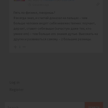
5 months ago
Пять по физике, говоришь?
Я всегда знал, и считай доказал на пальцах – чем
больше человек ведёт себя невежественно: поучает,
дерзит, ставит себя выше (зачастую даже тех, кто
умнее его) – тем больше его знания дутые. Выезжать на
других и развиваться самому – 2 большие разницы.
1
Log in
Register
Search