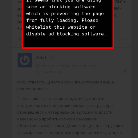
It seems that you are using
секундной стрелки кварцевых часов (кварц + RLC +
some ad blocking software
делитель/микросхема) вызывается мощным ЭМ-
which is preventing the page
воздействием на схему управления механикой
from fully loading. Please
(меняется напряжение на микросхеме)
“.
whitelist this website or
Зачем ломиться в открытую дверь???
disable ad blocking software.
-2
ONet
Reply to
The Man From Ozzi Land
5 months ago
Могу ответить цитатой из книги, которую я выше
рекомендовал)
“…Как показывает практика, крепкую веру и
построенные на ней организационные структуры,
стремящиеся к материальной выгоде или власти,
невозможно пробить логикой и никакими
объективными фактами. Демонстрация для верующих
таких фактов называется оскорблением их чувств, не