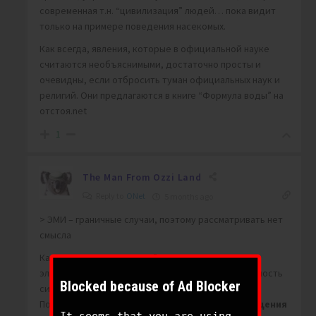
современная т.н. “цивилизация” людей… пока видит
только на примере поведения насекомых.
Как всегда, явления, которые в официальной науке
считаются необъяснимыми, достаточно просты и
очевидны, если отбросить туман официальных наук и
религий. Они предлагаются в книге “Формула воды” на
отстоя.net
1
The Man From Ozzi Land
Reply to
ONet
5 months ago
> ЭМИ – граничные случаи, поэтому рассматривать нет
смысла
Как это “не имеет смысла”, если речь именно о
электромагнитном импульсе, приведшем в негодность
Blocked because of Ad Blocker
систему GPS?
Повторяю для “юных физиков”: “
Ускорение вращения