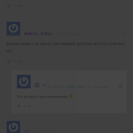
0
Nekto_nikto
1 year ago
Бигван живёт на свете уже первый десяток лет) ну отлично,
ок)
0
Reply to
Nekto_nikto
1 year ago
Это возрастное изменение
0
1 year ago