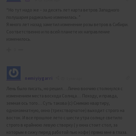
“Но тут надо же – за десять лет карта ветров Западного
полушария радикально изменилась. ”
Я много лет назад заметил изменение розы ветров в Сибири.
Соответственно и по всей планете их направление
изменилось.
0
nemiyiygarri
1 year ago
Лень было писать, но решил… Лично воочию столкнулся с
изменением места восхода Солнца… Походу, и правда,
земная ось того… Суть такова (с) Снимаю квартиру,
однокомнатную, окно (трехстворчатое) выходит строго на
восток. И все прошлое лето с шести утра солнце светило
строго в крайнюю левую створку ( у окна стоит стол, за
которым я сижу перед работой пью кофе) прямо мне в глаза.