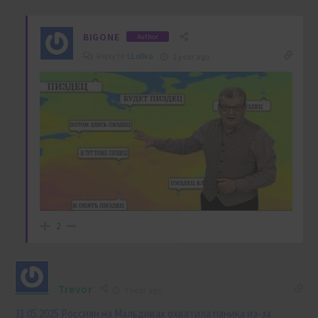
BIGONE
Author
Reply to
LLollka
1 year ago
2
Trevor
1 year ago
31.05.2025 Россиян на Мальдивах охватила паника из-за