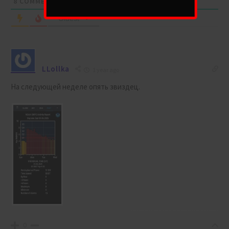
8
COMMENTS
Oldest
LLollka
1 year ago
На следующей неделе опять звиздец.
0