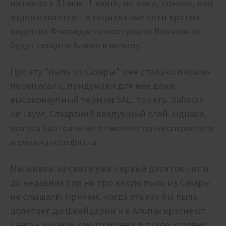
назвалось 31 мая -1 июня, но пока, похоже, шоу
задерживается – в социальные сети крутых
видео из Флориды не поступало. Возможно,
будут сегодня ближе к вечеру.
Про эту “пыль из Сахары” уже столько писали-
переписали, придумали для неё даже
высоконаучный термин SAL, то сеть Saharan
Air Layer, Сахарский воздушный слой. Однако,
вся эта болтовня не отменяет одного простого
и очевидного факта.
Мы живем на свете уже первый десяток лет и
до недавних пор ни про какую пыль из Сахары
не слышали. Причем, когда эта как бы пыль
долетает до Швейцарии и в Альпах краснеют
снега – мы еще как-то можем в такое условно