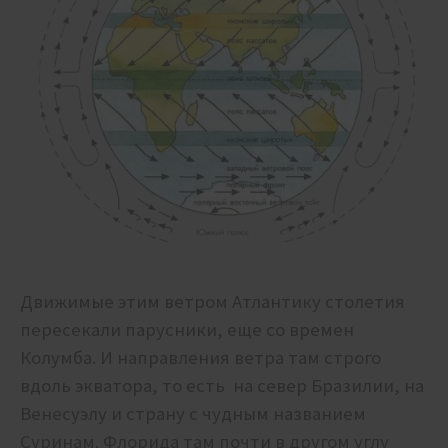
Движимые этим ветром Атлантику столетия
пересекали парусники, еще со времен
Колумба. И направления ветра там строго
вдоль экватора, то есть на север Бразилии, на
Венесуэлу и страну с чудным названием
Суринам. Флорида там почти в другом углу