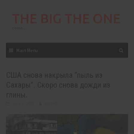
Skip
to
THE BIG THE ONE
content
come…
Main Menu
США снова накрыла “пыль из
Сахары”. Скоро снова дожди из
глины.
June 1, 2025
BIGONE