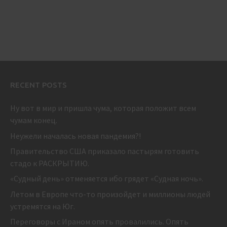
RECENT POSTS
Ну вот в мир и пришла чума, которая положит всем
чумам конец.
Неужели началась новая пандемия?!
Правительство США приказало пастырям готовить
стадо к РАСКРЫТИЮ.
«Судный день» отменяется ибо грядет «Судная ночь».
Летом в Европе что-то произойдет и миллионы людей
устремятся на Юг.
Переговоры с Ираном опять провалились. Опять