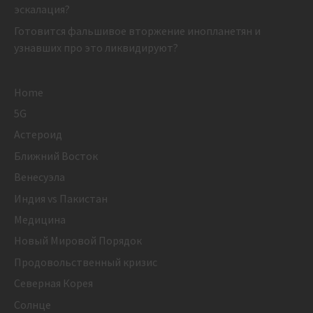
эскалация?
Готовится фальшивое вторжение инопланетян и
узнавших про это ликвидируют?
Home
5G
Астероид
Ближний Восток
Венесуэла
Индия vs Пакистан
Медицина
Новый Мировой Порядок
Продовольственный кризис
Северная Корея
Солнце