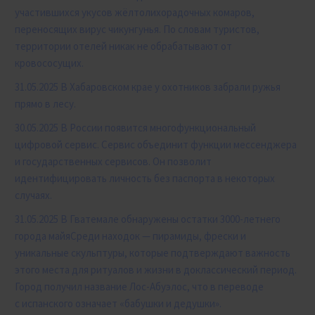
участившихся укусов жёлтолихорадочных комаров,
переносящих вирус чикунгунья. По словам туристов,
территории отелей никак не обрабатывают от
кровососущих.
31.05.2025 В Хабаровском крае у охотников забрали ружья
прямо в лесу.
30.05.2025 В России появится многофункциональный
цифровой сервис. Сервис объединит функции мессенджера
и государственных сервисов. Он позволит
идентифицировать личность без паспорта в некоторых
случаях.
31.05.2025 В Гватемале обнаружены остатки 3000-летнего
города майя
Среди находок — пирамиды, фрески и
уникальные скульптуры, которые подтверждают важность
этого места для ритуалов и жизни в доклассический период.
Город получил название Лос-Абуэлос, что в переводе
с испанского означает «бабушки и дедушки».