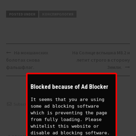
POSTED UNDER
КОНСПИРОЛОГИЯ
Post
На мокшанских
На Солнце вспышка M8.2 и
navigation
болотах снова
летит строго в сторону
фальшфлаг.
Земли.
Blocked because of Ad Blocker
It seems that you are using
Subscribe
some ad blocking software
which is preventing the page
Please login to comment
from fully loading. Please
whitelist this website or
disable ad blocking software.