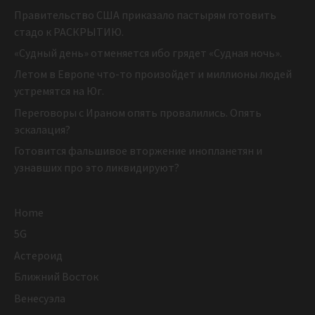
Правительство США приказало пастырям готовить
стадо к РАСКРЫТИЮ.
«Судный день» отменяется ибо грядет «Судная ночь».
Летом в Европе что-то произойдет и миллионы людей
устремятся на Юг.
Переговоры с Ираном опять провалились. Опять
эскалация?
Готовится фальшивое вторжение инопланетян и
узнавших про это ликвидируют?
Home
5G
Астероид
Ближний Восток
Венесуэла