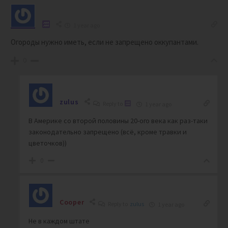
1 year ago
Огороды нужно иметь, если не запрещено оккупантами.
0
zulus
Reply to
1 year ago
В Америке со второй половины 20-ого века как раз-таки
законодательно запрещено (всё, кроме травки и
цветочков))
0
Cooper
Reply to
zulus
1 year ago
Не в каждом штате