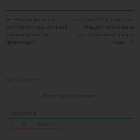
Post
В Бразилии резко
На Солнце X3.3, а пасторы
navigation
отступило море. В Южной
обещают отключение
Атлантике что-то
электричества и три дня
происходит.
тьмы.
Subscribe
Please login to comment
4
COMMENTS
Oldest