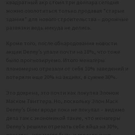
квадратный акр стоил три доллара сегодня
можно озолотиться только продавая “старые
здания” для нового строительства – дорожные
развязки ведь никуда не делись.
Кроме того, после обнародования новости
акции Denny’s упали почти на 18%, что тоже
было прогнозируемо. Итого менагеры
планомерно отрезали от себя 10% заведений и
потеряли еще 20% на акциях, в сумме 30%.
Это дохрена, это почти как покупка Элоном
Маском Твиттера. Но, поскольку Элон Маск
Denny’s Diner вроде пока не покупал – видимо
дела там с экономикой такие, что менагеры
Denny’s решили отрезать себе яйца на 30%,
опасаясь, что могло быть и гораздо хуже.