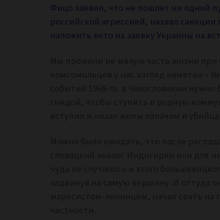
Фицо заявил, что не пошлет ни одной п
российской агрессией, назвал санкции
наложить вето на заявку Украины на вс
Мы прожили не малую часть жизни при 
комсомольцев у нас взгляд наметан – В
событий 1968-го в Чехословакии нужно
гнидой, чтобы ступить в родную комм
вступил и лизал жопы палачам и убийца
Можно было ожидать, что после распад
словацкий аналог Индигирки или для ни
чуда не случилось и этого большевицког
задвинув на самую вершину. И оттуда о
марксистом-ленинцем, начал срать на г
частности.