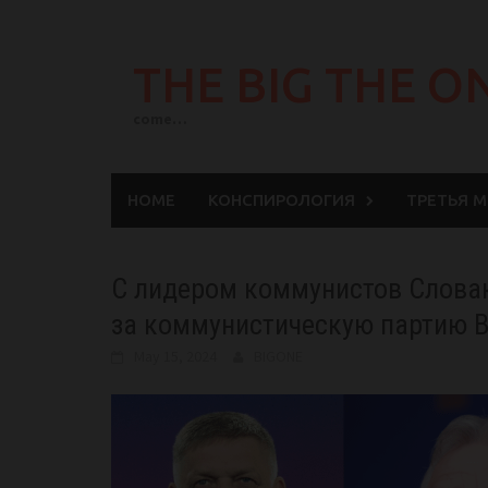
Skip
to
THE BIG THE O
content
come…
HOME
КОНСПИРОЛОГИЯ
ТРЕТЬЯ 
С лидером коммунистов Словак
за коммунистическую партию В
May 15, 2024
BIGONE