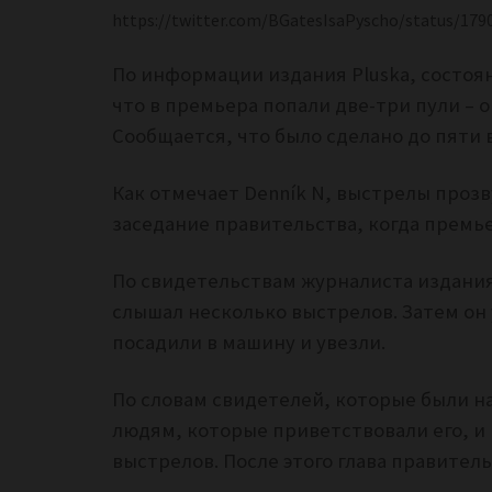
https://twitter.com/BGatesIsaPyscho/status/17
По информации издания Pluska, состоя
что в премьера попали две-три пули – о
Сообщается, что было сделано до пяти 
Как отмечает Denník N, выстрелы проз
заседание правительства, когда премь
По свидетельствам журналиста издания
слышал несколько выстрелов. Затем он 
посадили в машину и увезли.
По словам свидетелей, которые были н
людям, которые приветствовали его, и
выстрелов. После этого глава правитель