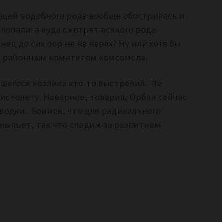
ищей подобного рода вообще обострилась и
лопали: а куда смотрят всякого рода
ец до сих пор не на нарах? Ну или хотя бы
ть районным комитетом комсомола.
авшегося козлика кто-то выстрелил. Не
пистолету. Наверное, товарищ Орбан сейчас
водки. Боимся, что для радикального
выпьет, так что следим за развитием