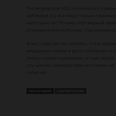
После февраля 2022-го клиника у товар
наблюдая это все люди только глазами х
капиталисты? Почему этот верный ленин
отправили его на Москву, поруководи
И вот, надо же так совпало, что в зарв
выдержали нервы и рука потянулась к 
очень сильно переживает и пьет много 
улучшения самочувствия он столько не 
событий.
POSTED UNDER
КОНСПИРОЛОГИЯ