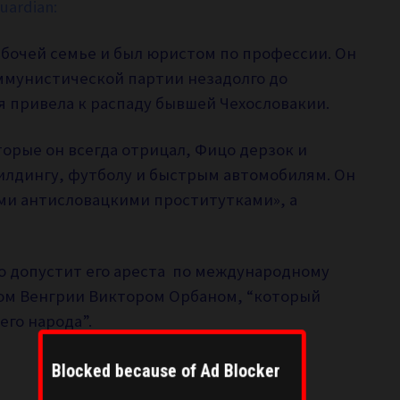
uardian:
рабочей семье и был юристом по профессии. Он
ммунистической партии незадолго до
я привела к распаду бывшей Чехословакии.
орые он всегда отрицал, Фицо дерзок и
илдингу, футболу и быстрым автомобилям. Он
ми антисловацкими проститутками», а
то допустит его ареста по международному
ром Венгрии Виктором Орбаном, “который
его народа”.
Blocked because of Ad Blocker