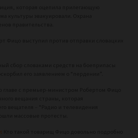
лиция, которая оцепила прилегающую
ма культуры эвакуировали. Охрана
енов правительства.
рт Фицо выступил против отправки словацких
ный сбор словаками средств на боеприпасы
скорбил его заявлением о “пердении”.
о главе с премьер-министром Робертом Фицо
нного вещания страны, которая
о вещателя – “Радио и телевидения
прошли массовые протесты.
:
Кто такой товарищ Фицо довольно подробно