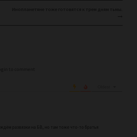
Инопланетяне тоже готовятся к трем дням тьмы.
login to comment
Oldest
 ждём развязки на БВ, но там тоже что-то братья