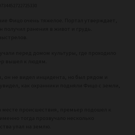
90734452722725330
ние Фицо очень тяжелое. Портал утверждает,
н получил ранения в живот и грудь.
выстрелов.
вучали перед домом культуры, где проходило
ер вышел к людям.
, он не видел инцидента, но был рядом и
увидел, как охранники подняли Фицо с земли,
а месте происшествия, премьер подошел к
 именно тогда прозвучало несколько
ства упал на землю.