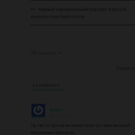
Post
Первый официальный портрет Карла III
navigation
напугал конспирологов.
Subscribe
Please 
8
COMMENTS
Rudra
2 years ago
Ну так то третья не начнётся из-за таких мелочей…
мусульмане притихли.