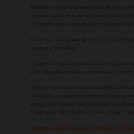
Вероятного нападавшего задержала по
территорию. В то же время людей из до
позаботилась о безопасности других чл
Ранее премьер-министр Словакии Робе
солдат в Украину.
Также он охарактеризовал очень успеш
для Украины символическим жестом и о
Перед этим словацкое правительство в
24 апреля одобрило реформу обществе
предусматривает ликвидацию нынешнег
Словакии” (RTVS). Из-за нее в стране 
Комментарий Редакции The Big The One