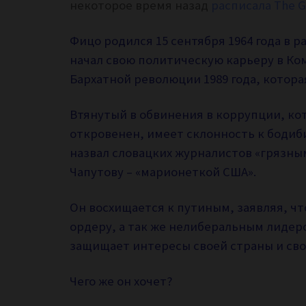
некоторое время назад
расписала The G
Фицо родился 15 сентября 1964 года в 
начал свою политическую карьеру в Ко
Бархатной революции 1989 года, котора
Втянутый в обвинения в коррупции, кот
откровенен, имеет склонность к бодиб
назвал словацких журналистов «грязны
Чапутову – «марионеткой США».
Он восхищается к путиным, заявляя, ч
ордеру, а так же нелиберальным лиде
защищает интересы своей страны и сво
Чего же он хочет?