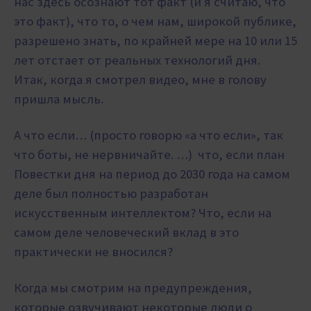
нас здесь осознают тот факт (и я считаю, что
это факт), что то, о чем нам, широкой публике,
разрешено знать, по крайней мере на 10 или 15
лет отстает от реальных технологий дня.
Итак, когда я смотрел видео, мне в голову
пришла мысль.
А что если… (просто говорю «а что если», так
что боты, не нервничайте. …) что, если план
Повестки дня на период до 2030 года на самом
деле был полностью разработан
искусственным интеллектом? Что, если на
самом деле человеческий вклад в это
практически не вносился?
Когда мы смотрим на предупреждения,
которые озвучивают некоторые люди о