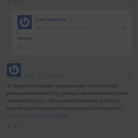
1
DestroyMatrix
Reply to
uno
2 years ago
Нраица
0
uno
2 years ago
“В Чёрное море прибыл американский стратегический
разведывательный БПЛА, сообщает мониторинговая группа
“Крымского ветра”. «Завтра или в ближайшие дни будет
нанесен удар по крымской оккупационной группировке»”.
https://t.me/Crimeanwind/60505
2