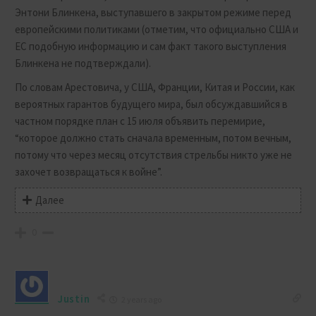
Энтони Блинкена, выступавшего в закрытом режиме перед
европейскими политиками (отметим, что официально США и
ЕС подобную информацию и сам факт такого выступления
Блинкена не подтверждали).
По словам Арестовича, у США, Франции, Китая и России, как
вероятных гарантов будущего мира, был обсуждавшийся в
частном порядке план с 15 июля объявить перемирие,
“которое должно стать сначала временным, потом вечным,
потому что через месяц отсутствия стрельбы никто уже не
захочет возвращаться к войне”.
Далее
0
Justin
2 years ago