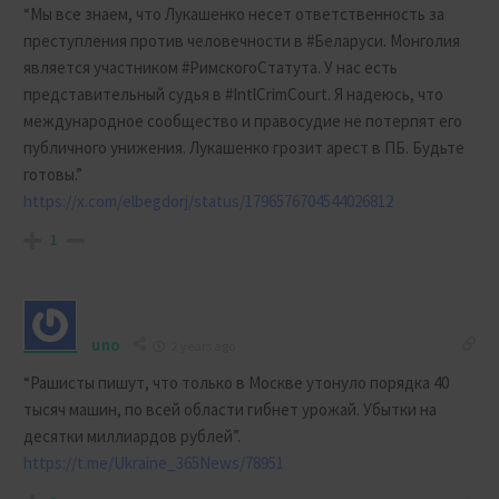
“Мы все знаем, что Лукашенко несет ответственность за
преступления против человечности в #Беларуси. Монголия
является участником #РимскогоСтатута. У нас есть
представительный судья в #IntlCrimCourt. Я надеюсь, что
международное сообщество и правосудие не потерпят его
публичного унижения. Лукашенко грозит арест в ПБ. Будьте
готовы.”
https://x.com/elbegdorj/status/1796576704544026812
1
uno
2 years ago
“Рашисты пишут, что только в Москве утонуло порядка 40
тысяч машин, по всей области гибнет урожай. Убытки на
десятки миллиардов рублей”.
https://t.me/Ukraine_365News/78951