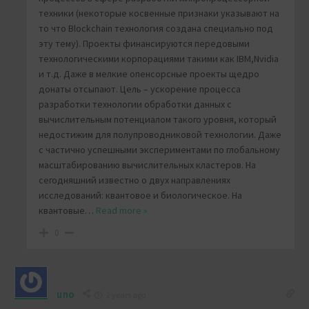
техники (некоторые косвенные признаки указывают на
то что Blockchain технология создана специально под
эту тему). Проекты финансируются передовыми
технологическими корпорациями такими как IBM,Nvidia
и т.д. Даже в мелкие опенсорсные проекты щедро
донаты отсыпают. Цель – ускорение процесса
разработки технологии обработки данных с
вычислительным потенциалом такого уровня, который
недостижим для полупроводниковой технологии. Даже
с частично успешными экспериментами по глобальному
масштабированию вычислительных кластеров. На
сегодняшний известно о двух направлениях
исследований: квантовое и биологическое. На
квантовые
…
Read more »
0
uno
2 years ago