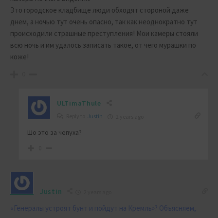
Это городское кладбище люди обходят стороной даже
днем, а ночью тут очень опасно, так как неоднократно тут
происходили страшные преступления! Мои камеры стояли
всю ночь и им удалось записать такое, от чего мурашки по
коже!
0
ULTimaThule
Reply to
Justin
2 years ago
Шо это за чепуха?
0
Justin
2 years ago
«Генералы устроят бунт и пойдут на Кремль»? Объясняем,