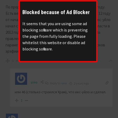
По пророчествам сатана в антихриста вселится в 12 году.
Blocked because of Ad Blocker
Есть версия, что в 12 году от рода; есть версия, что в 12 году
от начала правления и есть версия, что в 2012 году. Икс-уйло
It seems that you are using some ad
начал страдать икс-уйней, когда вернулся к корыту власти в
blocking software which is preventing
2012 году. К тому же в 2012-ом прошли 12 лет от начала
the page from fully loading. Please
правления. Так что кандидат в антихристы по всем
whitelist this website or disable ad
параметрам один и это говнокомандующий силами орков
blocking software.
эрэфии.
0
uno
Reply to
uno
2 years ago
или 46 (столько строился Храм), что икс-уйло и сделал.
1