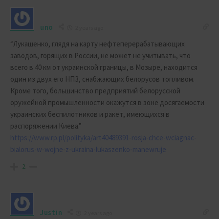
uno
2 years ago
“Лукашенко, глядя на карту нефтеперерабатывающих
заводов, горящих в России, не может не учитывать, что
всего в 40 км от украинской границы, в Мозыре, находится
один из двух его НПЗ, снабжающих белорусов топливом.
Кроме того, большинство предприятий белорусской
оружейной промышленности окажутся в зоне досягаемости
украинских беспилотников и ракет, имеющихся в
распоряжении Киева.”
https://www.rp.pl/polityka/art40489391-rosja-chce-wciagnac-
bialorus-w-wojne-z-ukraina-lukaszenko-manewruje
2
Justin
2 years ago