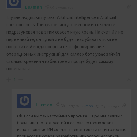
Luxman
2 years ago
Глупые людишки путают Artificial intelligence и Artificial
consciousness. Говорят об искусственном интеллекте
подразумевая под этим совсем иную хрень. На счёт ИИ не
переживайте, он тупой и не будет вас убивать пока не
попросите. А когда попросите то формирование
операционных инструкций для киллер бота у вас займёт
столько времени что быстрее и проще будет самому
повеситься.
1
Luxman
Reply to
Luxman
2 years ago
Ok. Если Вы так настойчиво просите… Про ИИ. Факты :
большинство технологий в основе которых лежит
использование ИИ созданы для автоматизации рабочих
процессов в сфере разработки микропроцессорной