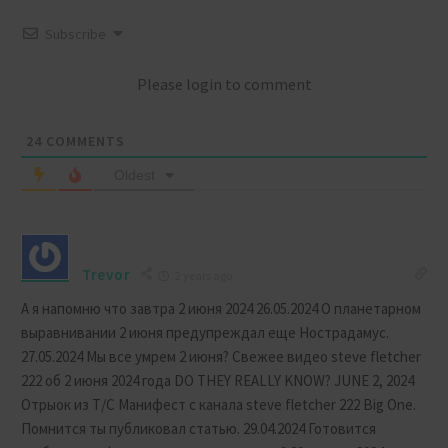
Subscribe
Please login to comment
24
COMMENTS
Oldest
Trevor
2 years ago
А я напомню что завтра 2 июня 2024 26.05.2024 О планетарном
выравнивании 2 июня предупреждал еще Нострадамус.
27.05.2024 Мы все умрем 2 июня? Свежее видео steve fletcher
222 об 2 июня 2024 года DO THEY REALLY KNOW? JUNE 2, 2024
Отрыок из Т/С Манифест с канала steve fletcher 222 Big One.
Помнится ты публиковал статью. 29.04.2024 Готовится