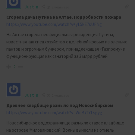
Justin
2 years ago
Сгорела дача Путина на Алтае. Подробности пожара
https://www.youtube.com/watch?v=yL5kE7sUFNg
На Алтае сгорела неофициальная резиденция Путина,
известная как спецхозяйство с целебной кровью из оленьих
пантов и огромным бункером, принадлежащая «Газпрому» и
функционирующая как санаторий за 3 млрд рублей.
2
Justin
2 years ago
Древнее кладбище размыло под Новосибирском
https://www.youtube.com/watch?v=WcB7fYLsgyg
Новосибирское водохранилище размыло старое кладбище
на острове Миловановский. Волны вынесли на отмель