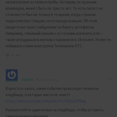
человеческие останки и гробы. Которым, по оценкам
краеведов, может быть по триста лет. То есть погост на
этом месте был не только в то время, когда строили
гидроэлектростанцию, но и гораздо раньше. Об этом
свидетельствуют найденные на берегу артефакты.
Например, глиняный кувшин с остатками жжёного угля –
такие укладывали в могилы староверов в 18-м веке. На месте
побывала съёмочная группа Телеканала ОТС.
1
Justin
2 years ago
Я просто в ужасе, какие события происходят ночью на
кладбище, о которых никто не знает!
https://www.youtube.com/watch?v=E5lJaZRt8ag
Я решил пойти один ночью на кладбище, чтобы оставить
камеры ночного видения.