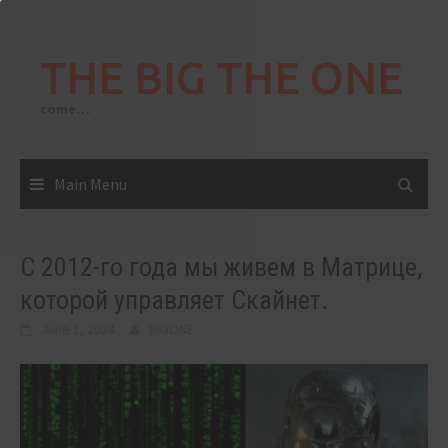
Skip
to
THE BIG THE ONE
content
come…
Main Menu
С 2012-го года мы живем в Матрице,
которой управляет Скайнет.
June 1, 2024
BIGONE