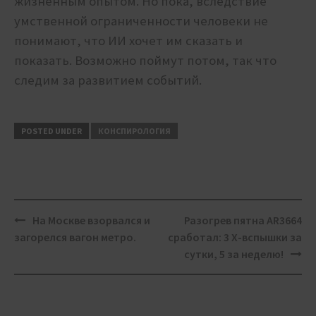
жизненным опытом. Но пока, вследствие
умственной ограниченности человеки не
понимают, что ИИ хочет им сказать и
показать. Возможно поймут потом, так что
следим за развитием событий.
POSTED UNDER
КОНСПИРОЛОГИЯ
Post
На Москве взорвался и
Разогрев пятна AR3664
navigation
загорелся вагон метро.
сработал: 3 Х-вспышки за
сутки, 5 за неделю!