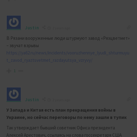
Justin
2 years ago
В Рязани вооруженные люди штурмуют завод «Рязцветмет»
– звучат взрывы
https://ya62.ru/news/incidents/vooruzhennye_lyudi_shturmuyu
t_zavod_ryaztsvetmet_razdayutsya_vzryvy/
1
Justin
2 years ago
У Запада и Китая есть план прекращения войны в
Украине, но сейчас переговоры по нему зашли в тупик
Так утверждает бывший советник Офиса президента
Алексей Арестович, ссылаясь на слова госсекретаря США