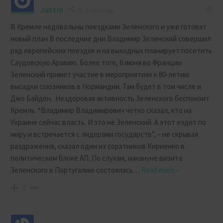
Justin
2 years ago
В Кремле недовольны поездками Зеленского и уже готовят
новый план В последние дни Владимир Зеленский совершил
ряд европейских поездок и на выходных планирует посетить
Саудовскую Аравию. Более того, 6 июня во Франции
Зеленский примет участие в мероприятиях к 80-летию
высадки союзников в Нормандии. Там будет в том числе и
Джо Байден. Нездоровая активность Зеленского беспокоит
Кремль. “Владимир Владимирович четко сказал, кто на
Украине сейчас власть. И это не Зеленский. А этот ездит по
миру и встречается с лидерами государств”, – не скрывая
раздражения, сказал один из соратников Кириенко в
политическом блоке АП. По слухам, накануне визита
Зеленского в Португалию состоялась
…
Read more »
0