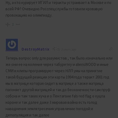
Ну, а кто курирует ИГИЛ и теракты устраивает в Москве и по
всей РФ? Очевидно Росспецслужбы готовили кровавую
провокацию на олимпиаду.
2
DestroyMatrix
2 years ago
Теперь вопрос only для разумистов , так было изначально или
же они ее на коленке через табуретку и aliensWOOD и иные
СМИ и клипы програмируют через НЛП умы на принятие
такой будущей реакции эти карты 1994 года теракт 2001 год
мы в матрице которая сидит в матрице а также матрица
погоняет другой матрицей и так до бесконечности сам пруф
собсна и там таких куча и о Пентагоне fals red flag о хуцпа
короне и так далее даже 3 мировая война есть голод
наводнения землятресения управление погодой и
депопуляция и так далее