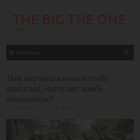
Skip
to
THE BIG THE ONE
content
come…
Main Menu
Тела мертвецов начали слабо
двигаться. Наступает зомби-
апокалипсис?
September 16, 2019
BIGONE