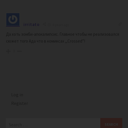
irritato
6 years ago
Да хоть зомби-апокалипсис. Главное чтобы не реализовался
сюжет того Ада что в комиксах ,,Crossed”!
0
Log in
Register
Search