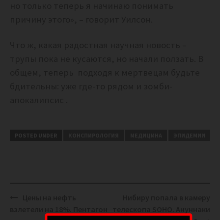
но только теперь я начинаю понимать
причину этого», – говорит Уилсон.
Что ж, какая радостная научная новость –
трупы пока не кусаются, но начали ползать. В
общем, теперь подходя к мертвецам будьте
бдительны: уже где-то рядом и зомби-
апокалипсис .
POSTED UNDER
КОНСПИРОЛОГИЯ
МЕДИЦИНА
ЭПИДЕМИИ
Post
Цены на нефть
Нибиру попала в камеру
navigation
взлетели на 18%. Пентагон
телескопа SOHO. Ануннаки