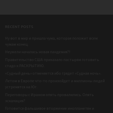
RECENT POSTS
Ну вот в мир и пришла чума, которая положит всем
чумам конец.
Неужели началась новая пандемия?!
Правительство США приказало пастырям готовить
стадо к РАСКРЫТИЮ.
«Судный день» отменяется ибо грядет «Судная ночь».
Летом в Европе что-то произойдет и миллионы людей
устремятся на Юг.
Переговоры с Ираном опять провалились. Опять
эскалация?
Готовится фальшивое вторжение инопланетян и