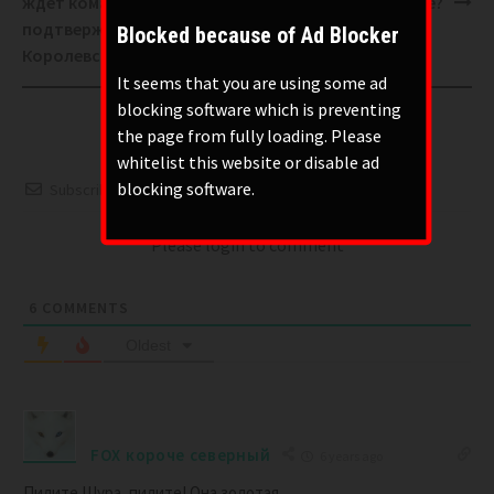
ждет команду на
готовятся к жатве?
подтверждение от
Blocked because of Ad Blocker
Королевства.
It seems that you are using some ad
blocking software which is preventing
the page from fully loading. Please
whitelist this website or disable ad
blocking software.
Subscribe
Please login to comment
6
COMMENTS
Oldest
FOX короче северный
6 years ago
Пилите Шура, пилите! Она золотая.