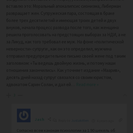
вставлю это: Моральный апокалипсис сионизма, Либерман
развращает жен. Супружеская пара, состоящая в браке
более трех десятилетий и имеющая троих детей и двух
внуков, начала процесс развода после того, как женщина
решила проголосовать на предстоящих выборах за НДИ, а не
за Ликуд, как того требовал ее муж. На фоне «политической
неверности» супруги , как он это определил, мужчина
отправил предупредительное письмо своей жене под таким
заголовком: «Ты ведешь двойную жизнь, и потому наши
отношения закончились». Как уточняет издание «Маарив»,
десять дней назад супруг связался со своим юристом,
адвокатом Сарин Солан, и дал ей
…
Read more »
3
Jash
Reply to
Justakitten
6 years ago
Согласно всем канонам психологии за 1.90 шекель об