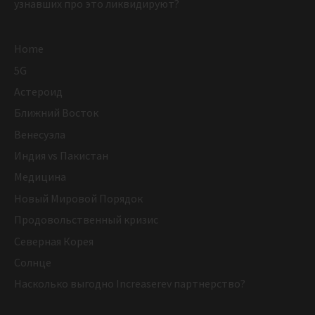
узнавших про это ликвидируют?
Home
5G
Астероид
Ближний Восток
Венесуэла
Индия vs Пакистан
Медицина
Новый Мировой Порядок
Продовольственный кризис
Северная Корея
Солнце
Насколько выгодно Increaserev партнерство?