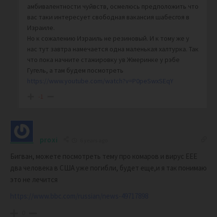
амбивалентности чуйвств, осмелюсь предположить что
вас таки интересует свободная вакансия шабесгоя в
Израиле.
Но к сожалению Израиль не резиновый. И к тому же у
нас тут завтра намечается одна маленькая халтурка. Так
что пока начните стажировку ув Жмеринке у рэбе
Гугель, а там будем посмотреть
https://www.youtube.com/watch?v=P0peSwxSEqY
-1
proxi
6 years ago
Бигван, можете посмотреть тему про комаров и вирус ЕЕЕ
два человека в США уже погибли, будет еще,и я так понимаю
это не лечится
https://www.bbc.com/russian/news-49717898
0