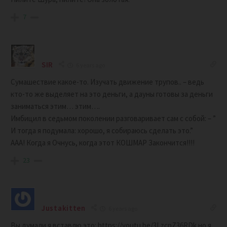
7
SIR
6 years ago
Сумашествие какое-то. Изучать движение трупов.. – ведь
кто-то же выделяет на это деньги, а дауны готовы за деньги
заниматься этим… этим….
Имбицил в седьмом поколении разговаривает сам с собой: – ”
И тогда я подумала: хорошо, я собираюсь сделать это.”
ААА! Когда я Очнусь, когда этот КОШМАР Закончится!!!!
23
Justakitten
6 years ago
Вы думали я вставлю это: https://youtu.be/3LzcpZ36RDk но я