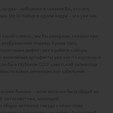
ну два – нибирологи сказали бы, что это,
е. Но 10 Нибир в одном кадре – это уже как-
н косой снимок, мы бы наверное, сказали про
 изображениях подряд. Кроме того,
 понятными дефектами в работе камеры.
се возможные артефакты уже как-то изучены. А
если бы в глубоком СССР советский телевизор
вместо помех американское кабельное
менами бывали – если антенна была общей на
ый антисоветчик, имеющий
 общее антенное гнездо к японскому
ящимся так повезло с соседями. А кто такой