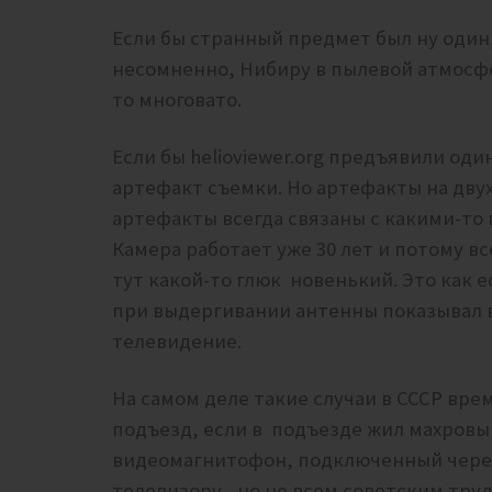
Если бы странный предмет был ну один, 
несомненно, Нибиру в пылевой атмосфер
то многовато.
Если бы helioviewer.org предъявили оди
артефакт съемки. Но артефакты на двух
артефакты всегда связаны с какими-то
Камера работает уже 30 лет и потому в
тут какой-то глюк новенький. Это как 
при выдергивании антенны показывал 
телевидение.
На самом деле такие случаи в СССР вре
подъезд, если в подъезде жил махров
видеомагнитофон, подключенный через
телевизору, но не всем советским труд