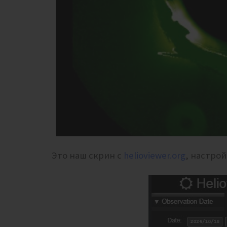
Это наш скрин с
helioviewer.org
, настро