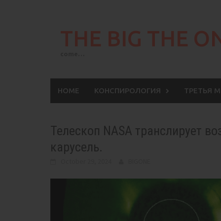
Skip
to
THE BIG THE O
content
come…
HOME
КОНСПИРОЛОГИЯ
ТРЕТЬЯ 
Телескоп NASA транслирует во
карусель.
October 29, 2024
BIGONE