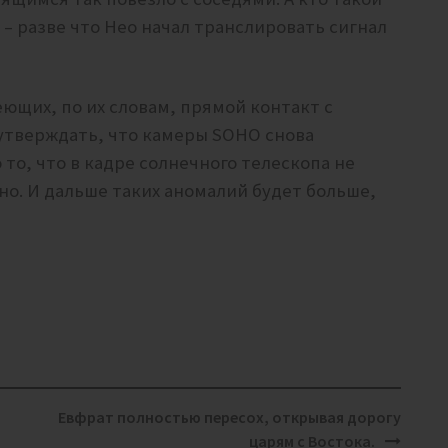
 – разве что Нео начал транслировать сигнал
еющих, по их словам, прямой контакт с
утверждать, что камеры SOHO снова
то, что в кадре солнечного телескопа не
о. И дальше таких аномалий будет больше,
Евфрат полностью пересох, открывая дорогу
царям с Востока.