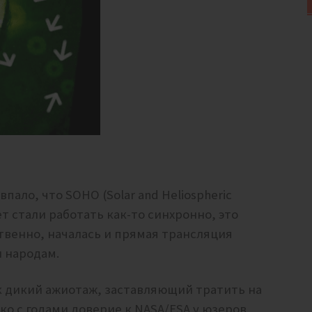
пало, что SOHO (Solar and Heliospheric
т стали работать как-то синхронно, это
ественно, началась и прямая трансляция
и народам.
к дикий ажиотаж, заставляющий тратить на
о с годами доверие к NASA/ESA у юзеров