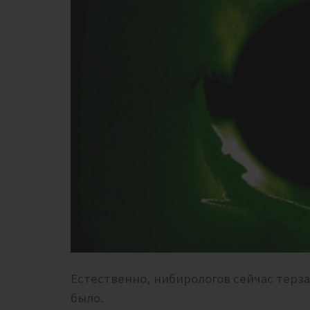
Естественно, нибирологов сейчас терз
было.