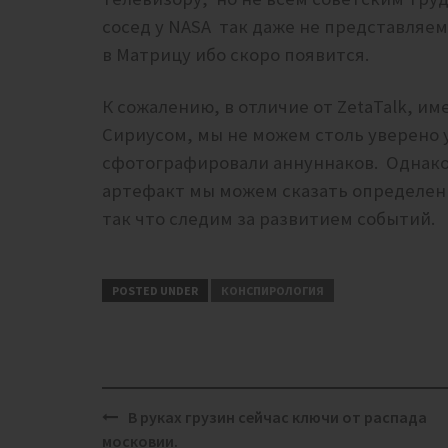
соcед у NASA так даже не представляем
в Матрицу ибо скоро появится.
К сожалению, в отличие от ZetaTalk, им
Сириусом, мы не можем столь уверено 
сфотографировали аннуннаков. Однако 
артефакт мы можем сказать определенн
так что следим за развитием событий.
POSTED UNDER
КОНСПИРОЛОГИЯ
Post
В руках грузин сейчас ключи от распада
navigation
московии.