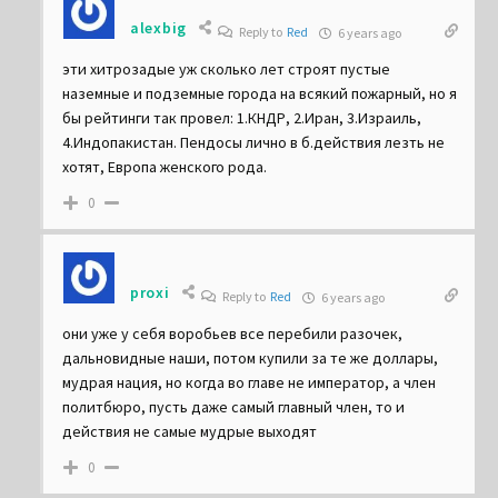
alexbig
Reply to
Red
6 years ago
эти хитрозадые уж сколько лет строят пустые
наземные и подземные города на всякий пожарный, но я
бы рейтинги так провел: 1.КНДР, 2.Иран, 3.Израиль,
4.Индопакистан. Пендосы лично в б.действия лезть не
хотят, Европа женского рода.
0
proxi
Reply to
Red
6 years ago
они уже у себя воробьев все перебили разочек,
дальновидные наши, потом купили за те же доллары,
мудрая нация, но когда во главе не император, а член
политбюро, пусть даже самый главный член, то и
действия не самые мудрые выходят
0