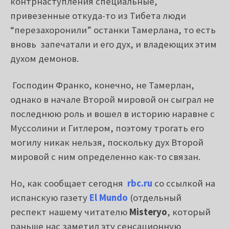
контрнаступления специальные,
привезенные откуда-то из Тибета люди
“перезахоронили” останки Тамерлана, то есть
вновь запечатали и его дух, и владеющих этим
духом демонов.
Господин Франко, конечно, не Тамерлан,
однако в начале Второй мировой он сыграл не
последнюю роль и вошел в историю наравне с
Муссолини и Гитлером, поэтому трогать его
могилу никак нельзя, поскольку дух Второй
мировой с ним определенно как-то связан.
Но, как сообщает сегодня
rbc.ru
со ссылкой на
испанскую газету
El Mundo
(отдельный
респект нашему читателю
Misteryo
, который
раньше нас заметил эту сенсационную