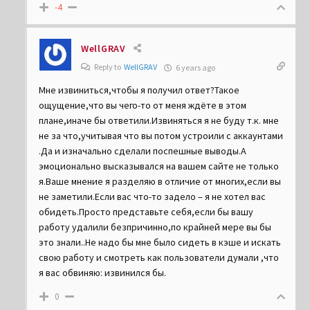
-4
WellGRAV
Reply to
WellGRAV
6 years ago
Мне извиниться,чтобы я получил ответ?Такое
ощущение,что вы чего-то от меня ждёте в этом
плане,иначе бы ответили.Извиняться я не буду т.к. мне
не за что,учитывая что вы потом устроили с аккаунтами
.Да и изначально сделали поспешные выводы.А
эмоционально высказывался на вашем сайте не только
я.Ваше мнение я разделяю в отличие от многих,если вы
не заметили.Если вас что-то задело – я не хотел вас
обидеть.Просто представьте себя,если бы вашу
работу удалили безпричинно,по крайней мере вы бы
это знали..Не надо бы мне было сидеть в кэше и искать
свою работу и смотреть как пользователи думали ,что
я вас обвиняю: извинился бы.
0