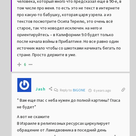
человека, который много что предсказал еще в 90-е, в
том числе про меня. то есть это не текст в интернете
про какую-то бабушку, которая царя узрела. а из
текстов посмотрите Осипа Терелю, это очень всё
старое, так что новодел исключен. на него и
ориентируйтесь – в Калифорнии 9.0 будет только
после начала войны в Прибалтике. Но все равно один
источник мало чтобы со шмотками начинать бегать по
стране. Просто держите в уме.
6
Jash
Reply to
BIGONE
6 years ago
” Вам еще глас с неба нужен до полной картины? Гласа
не будет”
А вот не скажите
В Израиле в религиозных ресурсах циркулирует
обращение от Ламедвовника в поседний день