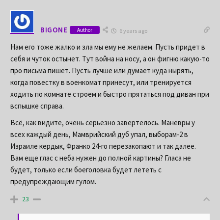
BIGONE
Author
6 years ago
Нам его тоже жалко и зла мы ему не желаем. Пусть придет в
себя и чуток остынет. Тут война на носу, а он фигню какую-то
про письма пишет. Пусть лучше или думает куда нырять,
когда повестку в военкомат принесут, или тренируется
ходить по комнате строем и быстро прятаться под диван при
вспышке справа.
Всё, как видите, очень серьезно завертелось. Маневры у
всех каждый день, Мамврийский дуб упал, выборам-2 в
Израиле кердык, Франко 24-го перезакопают и так далее.
Вам еще глас с неба нужен до полной картины? Гласа не
будет, только если боеголовка будет лететь с
предупреждающим гулом.
23