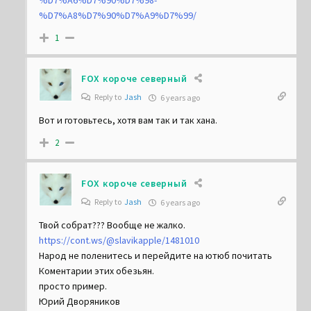
%D7%A6%D7%90%D7%98-
%D7%A8%D7%90%D7%A9%D7%99/
1
FOX короче северный
Reply to
Jash
6 years ago
Вот и готовьтесь, хотя вам так и так хана.
2
FOX короче северный
Reply to
Jash
6 years ago
Твой собрат??? Вообще не жалко.
https://cont.ws/@slavikapple/1481010
Народ не поленитесь и перейдите на ютюб почитать
Коментарии этих обезьян.
просто пример.
Юрий Дворяников