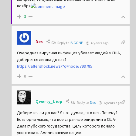
ноября
3
Des
Reply to
BIGONE
6 years ago
Очередная вирусная инфекция убивает людей в США,
доберется ли она до нас?
https://aftershock.news/?q=node/799785
0
Qwerty_Uiop
Reply to
Des
6 years ago
Доберется ли до нас? Я вот думаю, что нет. Почему?
Есть одна мысль,что все странные эпидемии в США-
дела глубокого государства, цель которого помало
уничтожать Американскую нацию.