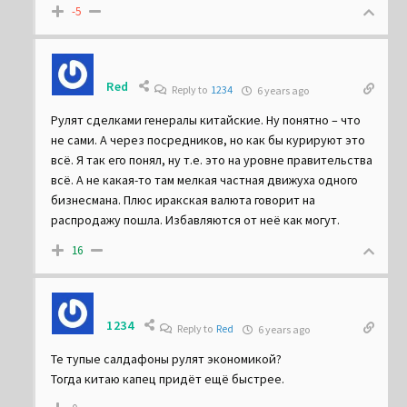
-5
Red
Reply to
1234
6 years ago
Рулят сделками генералы китайские. Ну понятно – что
не сами. А через посредников, но как бы курируют это
всё. Я так его понял, ну т.е. это на уровне правительства
всё. А не какая-то там мелкая частная движуха одного
бизнесмана. Плюс иракская валюта говорит на
распродажу пошла. Избавляются от неё как могут.
16
1234
Reply to
Red
6 years ago
Те тупые салдафоны рулят экономикой?
Тогда китаю капец придёт ещё быстрее.