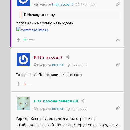
Reply to
Fifth_account
6 years ago
В Исландию хочу
тогда вам не только каяк нужен
16
Fifth_account
Reply to
BIGONE
6 years ago
Только каяк. Телохранитель не надо.
-1
FOX короче северный
Reply to
BIGONE
6 years ago
Гардероб не раскрыт, мохнатые стринги не
отображены. Плохой картинка. Зверушек жалко однаКА.