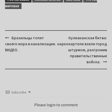
МИРОВАЯ
Post
Бразильцы топят
Кулиаканская битва:
navigation
своего мэра в канализации.
наркокартели взяли город
ВИДЕО.
штурмом, разгромив
правительственные
войска.
Subscribe
Please login to comment