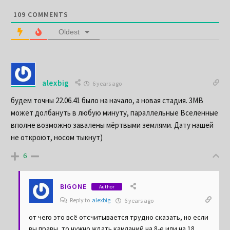
109
COMMENTS
Oldest
alexbig
6 years ago
будем точны 22.06.41 было на начало, а новая стадия. 3МВ
может долбануть в любую минуту, параллельные Вселенные
вполне возможно завалены мёртвыми землями. Дату нашей
не откроют, носом тыкнут)
6
BIGONE
Author
Reply to
alexbig
6 years ago
от чего это всё отсчитывается трудно сказать, но если
вы правы, то нужно ждать камланий на 8-е или на 18