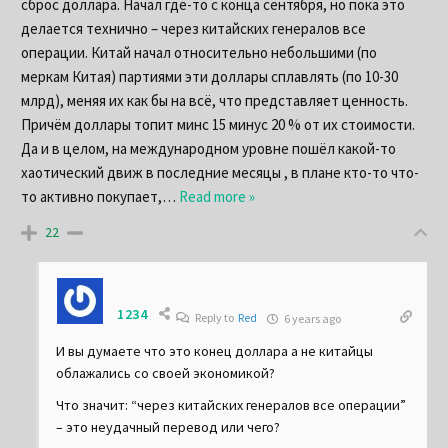
сброс доллара. Начал где-то с конца сентября, но пока это
делается технично – через китайских генералов все
операции. Китай начал относительно небольшими (по
меркам Китая) партиями эти доллары сплавлять (по 10-30
млрд), меняя их как бы на всё, что представляет ценность.
Причём доллары топит минс 15 минус 20 % от их стоимости.
Да и в целом, на международном уровне пошёл какой-то
хаотический движ в последние месяцы , в плане кто-то что-
то активно покупает,
…
Read more »
22
1234
Reply to
Red
6 years ago
И вы думаете что это конец доллара а не китайцы
облажались со своей экономикой?
Что значит: “через китайских генералов все операции”
– это неудачный перевод или чего?