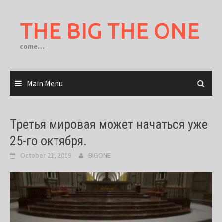
Skip
to
THE BIG THE ONE
content
come…
Main Menu
Третья мировая может начаться уже
25-го октября.
October 21, 2019
BIGONE