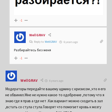
-1
WellGRAV
Reply to
WellGRAV
6 years ago
Разбирайтесь без меня
-1
WellGRAV
6 years ago
Модераторы передайте вашему админу с кризисом ,что я его
не обвинял.Мне не нужно какое-то одобрение ,потому что я
знаю где я прав а где нет .Как вариант можно сходить в зал
,встать со стула стула.Говорят что помогает кровь к мозгу