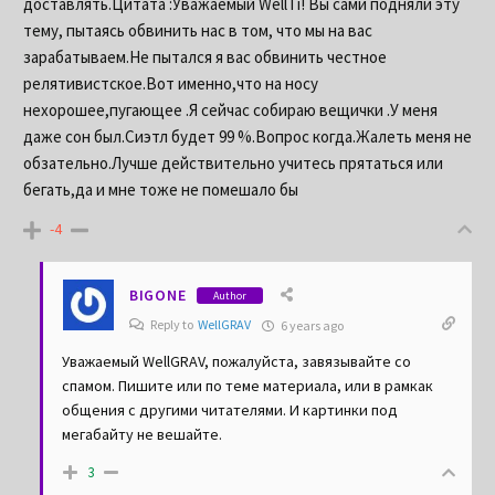
доставлять.Цитата :Уважаемый WellTi! Вы сами подняли эту
тему, пытаясь обвинить нас в том, что мы на вас
зарабатываем.Не пытался я вас обвинить честное
релятивистское.Вот именно,что на носу
нехорошее,пугающее .Я сейчас собираю вещички .У меня
даже сон был.Сиэтл будет 99 %.Вопрос когда.Жалеть меня не
обзательно.Лучше действительно учитесь прятаться или
бегать,да и мне тоже не помешало бы
-4
BIGONE
Author
Reply to
WellGRAV
6 years ago
Уважаемый WellGRAV, пожалуйста, завязывайте со
спамом. Пишите или по теме материала, или в рамкак
общения с другими читателями. И картинки под
мегабайту не вешайте.
3