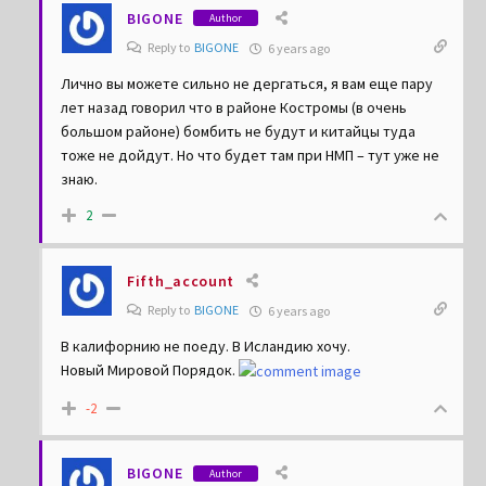
BIGONE
Author
Reply to
BIGONE
6 years ago
Лично вы можете сильно не дергаться, я вам еще пару
лет назад говорил что в районе Костромы (в очень
большом районе) бомбить не будут и китайцы туда
тоже не дойдут. Но что будет там при НМП – тут уже не
знаю.
2
Fifth_account
Reply to
BIGONE
6 years ago
В калифорнию не поеду. В Исландию хочу.
Новый Мировой Порядок.
-2
BIGONE
Author