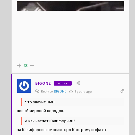
38
BIGONE
Author
Reply to
BIGONE
6 years ago
Что значит НМП
новый мировой порядок.
А как насчет Калифорнии?
за Калифорнию не знаю. про Кострому инфа от