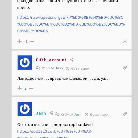
праздника шалашей что нужно готовится к великой
войне.
https://ru.wikipedia.org/wiki/%D0%9B%D0%B0%D0%BC
%D0%B5%D0%B4%D0%B2%D0%BE%D0%B2%D0%BD%
D0%B8%D0%BA
-1
Fifth_account
Reply to
Jash
6 years ago
Ламедвовник . . . праздник шалашей . . . да, уж . . .
2
Jash
Reply to
Jash
6 years ago
Об этом объявила модератор batdavid
https://sod1820.co.il/%D7%93%D7%A3-