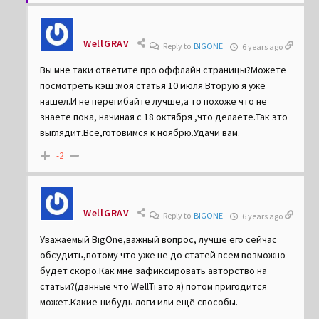
WellGRAV
Reply to
BIGONE
6 years ago
Вы мне таки ответите про оффлайн страницы?Можете
посмотреть кэш :моя статья 10 июля.Вторую я уже
нашел.И не перегибайте лучше,а то похоже что не
знаете пока, начиная с 18 октября ,что делаете.Так это
выглядит.Все,готовимся к ноябрю.Удачи вам.
-2
WellGRAV
Reply to
BIGONE
6 years ago
Уважаемый BigOne,важный вопрос, лучше его сейчас
обсудить,потому что уже не до статей всем возможно
будет скоро.Как мне зафиксировать авторство на
статьи?(данные что WellTi это я) потом пригодится
может.Какие-нибудь логи или ещё способы.