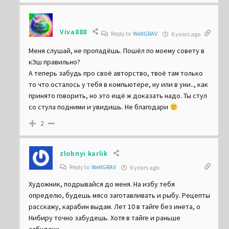
Viva888
Reply to
WellGRAV
6 years ago
Меня слушай, не пропадёшь. Пошёл по моему совету в
кЭш правильно?
А теперь забудь про своё авторство, твоё там только
то что осталось у тебя в компьютере, ну или в уни.., как
принято говорить, но это ещё ж доказать надо. Ты стул
со стула подними и увидишь. Не благодари
2
zlobnyi karlik
Reply to
WellGRAV
6 years ago
Художник, подрывайся до меня. На избу тебя
определю, будешь мясо заготавливать и рыбу. Рецепты
расскажу, карабин выдам. Лет 10 в тайге без инета, о
Нибиру точно забудешь. Хотя в тайге и раньше