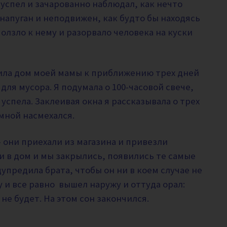
успел и зачарованно наблюдал, как нечто
напуган и неподвижен, как будто бы находясь
лзло к нему и разорвало человека на куски
вила дом моей мамы к приближению трех дней
 для мусора. Я подумала о 100-часовой свече,
 успела. Заклеивая окна я рассказывала о трех
 мной насмехался.
 они приехали из магазина и привезли
ли в дом и мы закрылись, появились те самые
упредила брата, чтобы он ни в коем случае не
у и все равно вышел наружу и оттуда орал:
не будет. На этом сон закончился.