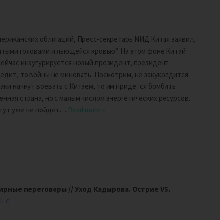
ериканских облигаций, Пресс-секретарь МИД Китая заявил,
итыми головами и льющейся кровью”. На этом фоне Китай
 сейчас инаугурируется новый президент, президент
бедит, то войны не миновать. Посмотрим, не закуколдится
ки начнут воевать с Китаем, то им придется бомбить
енная страна, но с малым числом энергетических ресурсов.
 тут уже не пойдет
…
Read more »
Мирные переговоры // Уход Кадырова. Острие VS.
L-c