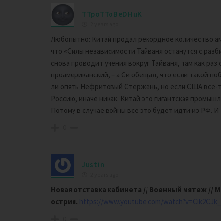
TTpoTToBeDHuK
2 years ago
Любопытно: Китай продал рекордное количество ам
что «Силы независимости Тайваня останутся с разб
снова проводит учения вокруг Тайваня, там как раз
проамериканский, – а Си обещал, что если такой по
ли опять Нефритовый Стержень, но если США все-та
Россию, иначе никак. Китай это гигантская промышл
Потому в случае войны все это будет идти из РФ. И
0
Justin
2 years ago
Новая отставка кабинета // Военный мятеж // 
острия.
https://www.youtube.com/watch?v=Cik2CJk_
0