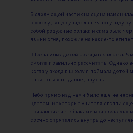
В следующей части сна сцена изменилас
в школу, когда увидела темноту, идущу
собой радужные облака и сама была че
языки огня, похожие на какие-то египе
Школа моих детей находится всего в 5 м
смогла правильно рассчитать. Однако 
когда у входа в школу я поймала детей 
спрятаться в здание, внутрь.
Небо прямо над нами было еще не черн
цветом. Некоторые учителя стояли еще
сливавшихся с облаками или появлявшим
срочно спрятались внутрь до наступле