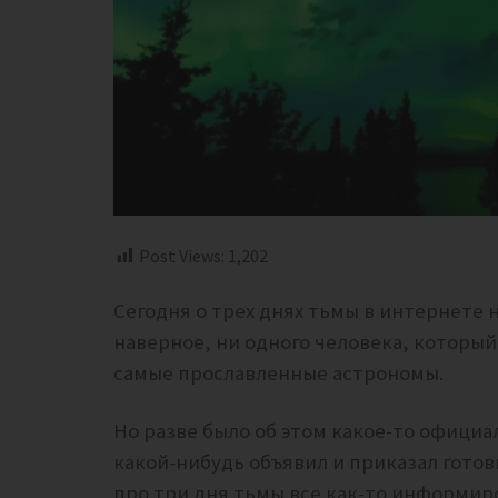
Post Views:
1,202
Сегодня о трех днях тьмы в интернете 
наверное, ни одного человека, который
самые прославленные астрономы.
Но разве было об этом какое-то офици
какой-нибудь объявил и приказал готови
про три дня тьмы все как-то информиро