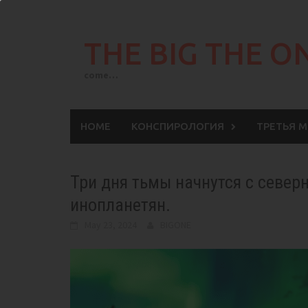
Skip
to
THE BIG THE O
content
come…
HOME
КОНСПИРОЛОГИЯ
ТРЕТЬЯ 
Три дня тьмы начнутся с север
инопланетян.
May 23, 2024
BIGONE