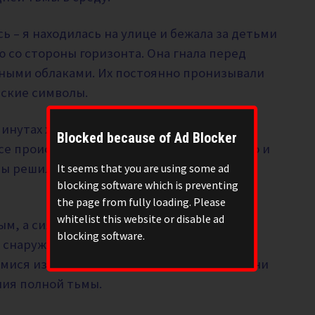
ь – я находилась на улице и бежала за детьми
ю со стороны горизонта. Она гнала перед
рными облаками. Их постоянно пронизывали
тские символы.
инутах ходьбы и мне казалось, что я все
Blocked because of Ad Blocker
все происходило как-то неожиданно быстро и
мы решили не бежать назад на стоянку, а
It seems that you are using some ad
blocking software which is preventing
the page from fully loading. Please
whitelist this website or disable ad
ым, а сияло каким-то красивым неоновым
blocking software.
 снаружи и смотрели на множество НЛО,
ися из облаков. Им все кричали, чтобы они
ния полной тьмы.