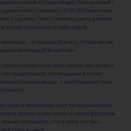
ерного сияния. Основной цвет был зеленый с
атривала небо появились НЛО. Их было очень
ные и круглые. Они стали выпускать в землю
 и по ним поднимали к себе людей.
 молиться – я страшно боялась, чтобы нас не
дарил ослепляющий белый свет.
е просто одним сном. Мне снился сон, затем я
– сон продолжался, превращаясь в очень
стоянно слышала вокруг о приближении трех
готовятся.
го дома и обклеивала свой трейлер клейкой
оторая делала то же самое со своим фургоном
 хорошо запомнила, что в моем сне был
дней тьмы в среду.