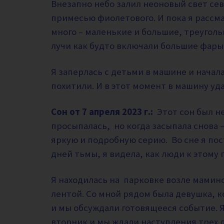
Внезапно небо залил неоновый свет сев
примесью фиолетового. И пока я рассм
много – маленькие и большие, треуголь
лучи как будто включали большие фары
Я заперлась с детьми в машине и начала
похитили. И в этот момент в машину у
Сон от 7 апреля 2023 г.:
Этот сон был н
просыпалась, но когда засыпала снова 
яркую и подробную серию.
Во сне я по
дней тьмы, я видела, как люди к этому 
Я находилась на парковке возле мамино
лентой. Со мной рядом была девушка, к
и мы обсуждали готовящееся событие. Я
вторник и мы ждали наступления трех 