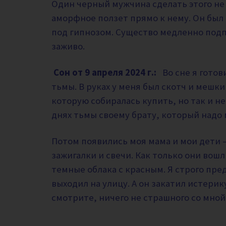
Один черный мужчина сделать этого не 
аморфное ползет прямо к нему. Он был 
под гипнозом. Существо медленно подпо
заживо.
Сон от 9 апреля 2024 г.:
Во сне я гото
тьмы. В руках у меня был скотч и мешки
которую собиралась купить, но так и не
днях тьмы своему брату, который надо
Потом появились моя мама и мои дети –
зажигалки и свечи. Как только они вош
темные облака с красным. Я строго пред
выходил на улицу. А он закатил истерик
смотрите, ничего не страшного со мной 