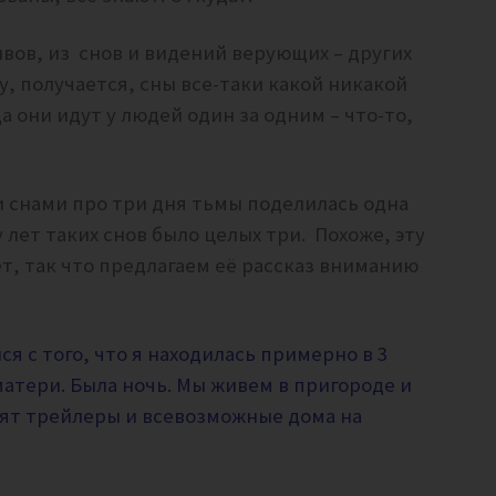
вов, из снов и видений верующих – других
, получается, сны все-таки какой никакой
они идут у людей один за одним – что-то,
 снами про три дня тьмы поделилась одна
 лет таких снов было целых три. Похоже, эту
т, так что предлагаем её рассказ вниманию
ся с того, что я находилась примерно в 3
атери. Была ночь. Мы живем в пригороде и
оят трейлеры и всевозможные дома на