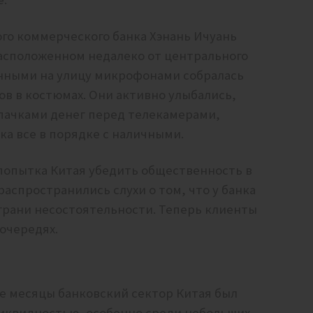
ого коммерческого банка Хэнань Ичуань
 расположенном недалеко от центрального
енными на улицу микрофонами собралась
в в костюмах. Они активно улыбались,
 пачками денег перед телекамерами,
ка все в порядке с наличными.
 попытка Китая убедить общественность в
распространились слухи о том, что у банка
 грани несостоятельности. Теперь клиенты
 очередях.
ие месяцы банковский сектор Китая был
ликвидностью, особенно среди небольших