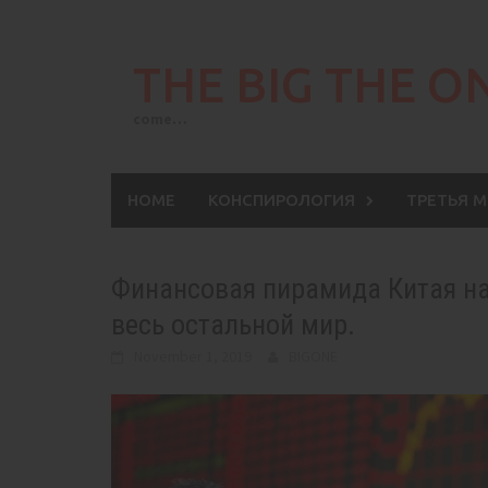
Skip
to
THE BIG THE O
content
come…
HOME
КОНСПИРОЛОГИЯ
ТРЕТЬЯ 
Финансовая пирамида Китая на 
весь остальной мир.
November 1, 2019
BIGONE