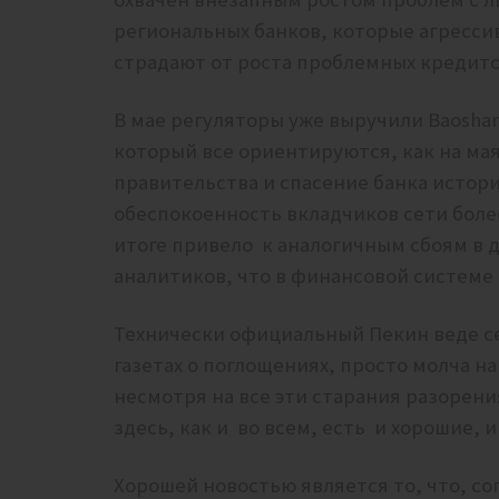
региональных банков, которые агресси
страдают от роста проблемных кредито
В мае регуляторы уже выручили Baoshang
который все ориентируются, как на ма
правительства и спасение банка истор
обеспокоенность вкладчиков сети боле
итоге привело
к аналогичным сбоям в 
аналитиков, что в финансовой системе 
Технически официальный Пекин веде се
газетах о поглощениях, просто молча 
несмотря на все эти старания разорен
здесь, как и во всем, есть
и хорошие, и
Хорошей новостью является то, что, сог