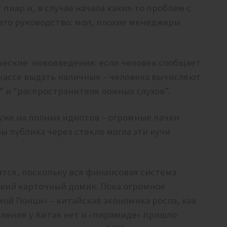
пиар и, в случае начала каких-то проблем с
 его руководство: мол, плохие менеджеры
ческие нововведения: если человек сообщает
в кассе выдать наличные – человека вычисляют
” и “распространителя ложных слухов”.
уже на полных идиотов – огромные пачки
бы публика через стекло могла эти кучи
ится, поскольку вся финансовая система
ский карточный домик. Пока огромное
мой Понци» – китайская экономика росла, как
селения у Китая нет и «пирамиде» пришло