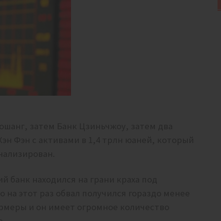
аошанг, затем Банк Цзиньчжоу, затем два
Хэн Фэн с активами в 1,4 трлн юаней, который
нализирован.
й банк находился на грани краха под
о на этот раз обвал получился гораздо менее
ермеры и он имеет огромное количество
е.