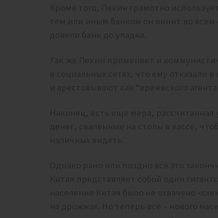
Кроме того, Пекин грамотно использует 
тем или иным банком он винит во всем
довели банк до упадка.
Так же Пекин применяет и коммунисти
в социальных сетях, что ему отказали 
и арестовывают как “вражеского агента
Наконец, есть еще мера, рассчитанная 
денег, сваленные на столы в кассе, что
наличных видеть.
Однако рано или поздно всё это законч
Китая представляет собой один гигант
население Китая было не охвачено «схе
на дрожжах. Но теперь всё – нового на