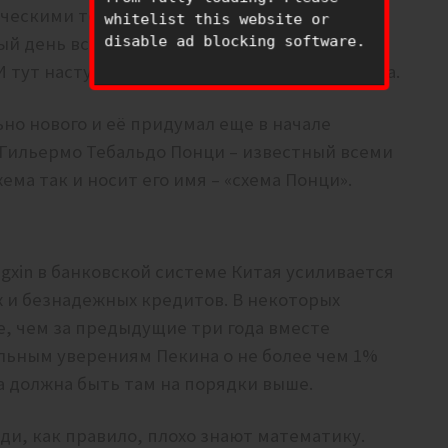
тическими темпами, раздавая на миллиарды
whitelist this website or
ый день всё население было не охвачено и
disable ad blocking software.
И тут наступил заветный день расплаты банка.
но нового и её придумал еще в начале
Гильермо Тебальдо Понци – известный всеми
ема так и носит его имя – «схема Понци».
gxin в банковской системе Китая усиливается
 и безнадежных кредитов. В некоторых
ыше, чем за предыдущие три года вместе
альным уверениям Пекина о не более чем 1%
 должна быть там на порядки выше.
юди, как правило, плохо знают математику.