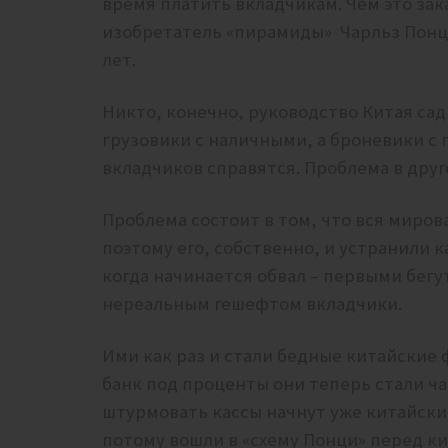
время платить вкладчикам. Чем это зака
изобретатель «пирамиды» Чарльз Понци
лет.
Никто, конечно, руководство Китая сади
грузовики с наличными, а броневики с
вкладчиков справятся. Проблема в друг
Проблема состоит в том, что вся мирова
поэтому его, собственно, и устранили 
когда начинается обвал – первыми бег
нереальным гешефтом вкладчики.
Ими как раз и стали бедные китайские
банк под проценты они теперь стали ч
штурмовать кассы начнут уже китайски
потому вошли в «схему Понци» перед к