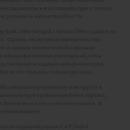
вно расширились в последние годы и теперь
в, угрожая их жизнеспособности.
 Bank, работающий с начала 1990-х годов и на
як. Однако, несмотря на вмешательство
ия не прошла незамеченной и вызвала
е мелких финансовых учреждений, что в
других банках и подозрениям финансовых
Китая что-то очень сильно прогнило.
бя совершенно правильно и не трубит в
национализируя проблемные банки. Однако,
ия банков не остаются незамеченными. И
 плохие новости.
ласно недавней оценке S & P Global