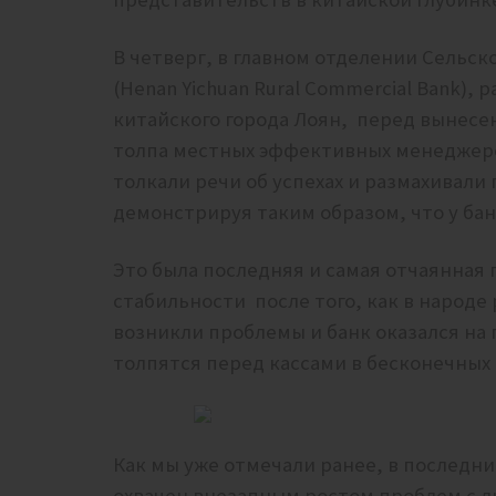
В четверг, в главном отделении Сельск
(Henan Yichuan Rural Commercial Bank),
китайского города Лоян, перед вынес
толпа местных эффективных менеджеро
толкали речи об успехах и размахивали
демонстрируя таким образом, что у бан
Это была последняя и самая отчаянная
стабильности после того, как в народе 
возникли проблемы и банк оказался на
толпятся перед кассами в бесконечных
Как мы уже отмечали ранее, в последн
охвачен внезапным ростом проблем с 