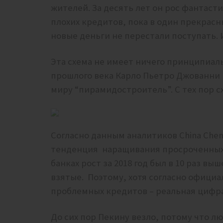
жителей. За десять лет он рос фантас
плохих кредитов, пока в один прекрасн
новые деньги не перестали поступать. 
Эта схема не имеет ничего принципиаль
прошлого века Карло Пьетро Джованни 
миру “пирамидостроитель”. С тех пор сх
Согласно данным аналитиков China Chen
тенденция наращивания
просроченных
банках рост за 2018 год был в 10 раз в
взятые. Поэтому, хотя согласно офици
проблемных кредитов – реальная цифра
До сих пор Пекину везло, потому что л