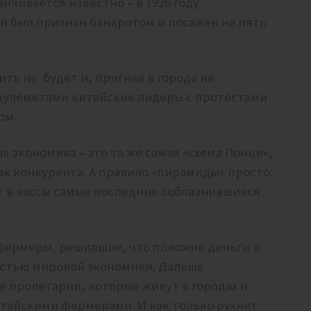
нчивается известно – в 1920 году
 был признан банкротом и посажен на пять
ть не будет и, пригнав в города не
 пулеметами китайские лидеры с протестами
ом.
я экономика – это та же самая «схема Понци»,
как конкурента. А правило «пирамиды» просто:
ут в кассы самые последние соблазнившиеся
 фермеры, решившие, что положив деньги в
астью мировой экономики. Дальше
е пролетарии, которые живут в городах и
итайскими фермерами. И как только рухнет