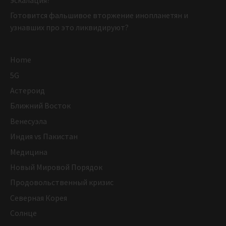
Готовится фальшивое вторжение инопланетян и
узнавших про это ликвидируют?
Home
5G
Астероид
Ближний Восток
Венесуэла
Индия vs Пакистан
Медицина
Новый Мировой Порядок
Продовольственный кризис
Северная Корея
Солнце