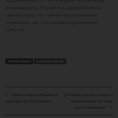
подобного места. Там и вершат все великие
мировые дела. И скоро мы даже узнаем на
своей шкуре, что там эти круглоголовые
порешили, так что следим за развитием
событий.
POSTED UNDER
КОНСПИРОЛОГИЯ
Post
NASA снова поймали на
Глобалисты запускают в
navigation
лжи про круглую Землю.
серию новую систему
распознавания.