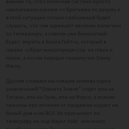
важнее то, что Солнечная система просто
нашпигована какими-то братьями по разуму и
в этой ситуации только слабоумный будет
слушать, что там заряжают великие политики
по телевизору, а совсем уже безмозглый
будет верить в Билла Гейтса, который в
гараже собрал микропроцессор из говна и
палок, а потом передал технологию Элону
Маску.
Другим словами настоящие хозяева парка
развлечений “Планета Земля” сидят или на
Титане, или на Луне, или на Марсе, а всякие
приказы про лечение от пандемии издает не
Белый дом и не ВОЗ. Их присылают по
телеграфу из-под Маунт Хэйс или иного