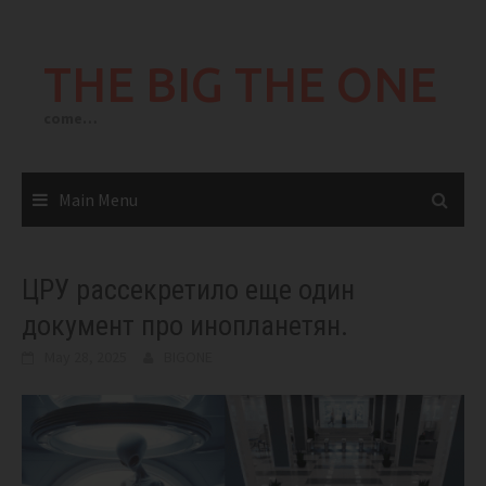
Skip
to
THE BIG THE ONE
content
come…
Main Menu
ЦРУ рассекретило еще один
документ про инопланетян.
May 28, 2025
BIGONE