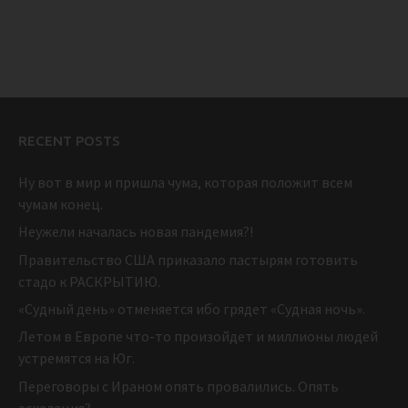
RECENT POSTS
Ну вот в мир и пришла чума, которая положит всем
чумам конец.
Неужели началась новая пандемия?!
Правительство США приказало пастырям готовить
стадо к РАСКРЫТИЮ.
«Судный день» отменяется ибо грядет «Судная ночь».
Летом в Европе что-то произойдет и миллионы людей
устремятся на Юг.
Переговоры с Ираном опять провалились. Опять
эскалация?