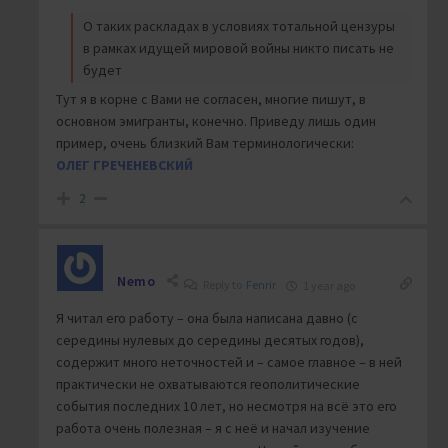
О таких раскладах в условиях тотальной цензуры
в рамках идущей мировой войны никто писать не
будет
Тут я в корне с Вами не согласен, многие пишут, в
основном эмигранты, конечно. Приведу лишь один
пример, очень близкий Вам терминологически:
ОЛЕГ ГРЕЧЕНЕВСКИЙ
2
Nemo
Reply to
Fenrir
1 year ago
Я читал его работу – она была написана давно (с
середины нулевых до середины десятых годов),
содержит много неточностей и – самое главное – в ней
практически не охватываются геополитические
события последних 10 лет, но несмотря на всё это его
работа очень полезная – я с неё и начал изучение