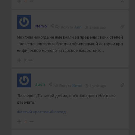
-1
Nemo
Reply to
Jash
1 year ago
Монголы никогда не выезжали за пределы своих степей
– не надо повторять бредни официальной истории про
мифическое монголо-татарское нашествие…
0
Jash
Reply to
Nemo
1 year ago
Вааленок, Ты такой дебил, шо в западло тебе даже
отвечать.
Жёлтый крестовый поход
-1