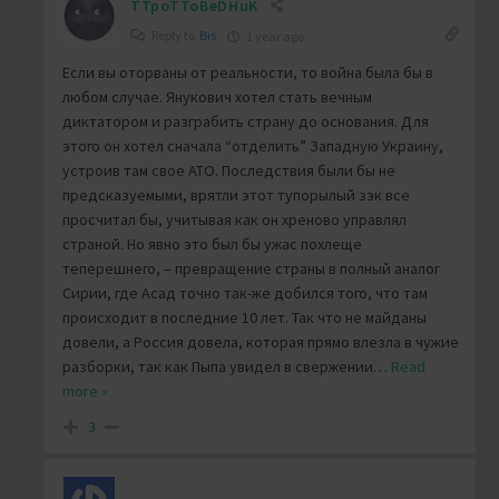
TTpoTToBeDHuK
Reply to
Bis
1 year ago
Если вы оторваны от реальности, то война была бы в
любом случае. Янукович хотел стать вечным
диктатором и разграбить страну до основания. Для
этого он хотел сначала “отделить” Западную Украину,
устроив там свое АТО. Последствия были бы не
предсказуемыми, врятли этот тупорылый зэк все
просчитал бы, учитывая как он хреново управлял
страной. Но явно это был бы ужас похлеще
теперешнего, – превращение страны в полный аналог
Сирии, где Асад точно так-же добился того, что там
происходит в последние 10 лет. Так что не майданы
довели, а Россия довела, которая прямо влезла в чужие
разборки, так как Пыпа увидел в свержении
…
Read
more »
3