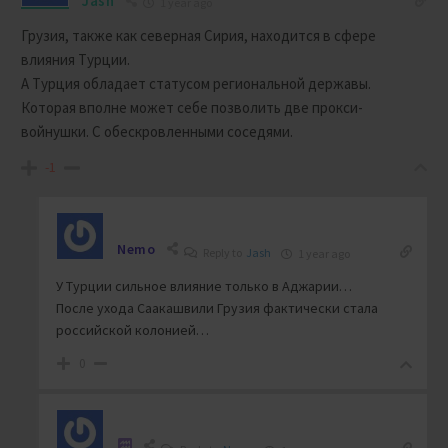
Jash
1 year ago
Грузия, также как северная Сирия, находится в сфере
влияния Турции.
А Турция обладает статусом региональной державы.
Которая вполне может себе позволить две прокси-
войнушки. С обескровленными соседями.
-1
Nemo
Reply to
Jash
1 year ago
У Турции сильное влияние только в Аджарии…
После ухода Саакашвили Грузия фактически стала
российской колонией…
0