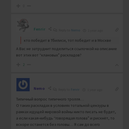
0
Fenrir
Reply to
Nemo
1 year ago
кто победит в Тбилиси, тот победит и в Москве
А Вас не затруднит поделиться ссылочкой на описание
вот этих вот “клановых” раскладов?
2
Nemo
Reply to
Fenrir
1 year ago
Типичный вопрос типичного тролля…
О таких раскладах в условиях тотальной цензуры в
рамках идущей мировой войны никто писать не будет,
а если какая-нибудь “говорящая голова” и рискнёт, то
вскоре останется без головы… Я сам до всего