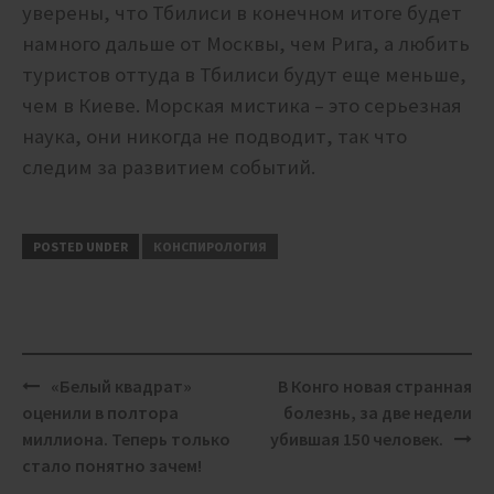
уверены, что Тбилиси в конечном итоге будет
намного дальше от Москвы, чем Рига, а любить
туристов оттуда в Тбилиси будут еще меньше,
чем в Киеве. Морская мистика – это серьезная
наука, они никогда не подводит, так что
следим за развитием событий.
POSTED UNDER
КОНСПИРОЛОГИЯ
Post
«Белый квадрат»
В Конго новая странная
navigation
оценили в полтора
болезнь, за две недели
миллиона. Теперь только
убившая 150 человек.
стало понятно зачем!