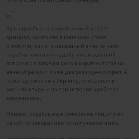
Кузнецов был не самый плохой в СССР
адмирал, за что его в конечном итоге
сгнобили, так что названный в честь него
корабль повторил судьбу: после удачной
встречи с плавучим доком корабль встал на
вечный ремонт и уже два раза где-то горел. А
команду сослали в Украину, отправили в
мясной штурм и на том история крейсера
закончилась.
Однако, корабль еще интересен тем,что он
какой-то рекордсмен по получению имен.
Когда крейсер только-только закладывали, он