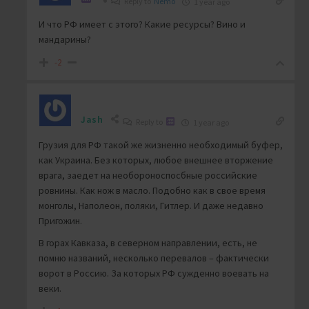
Reply to
Nemo
1 year ago
И что РФ имеет с этого? Какие ресурсы? Вино и
мандарины?
-2
Jash
Reply to
1 year ago
Грузия для РФ такой же жизненно необходимый буфер,
как Украина. Без которых, любое внешнее вторжение
врага, заедет на необороноспосбные российские
ровнины. Как нож в масло. Подобно как в свое время
монголы, Наполеон, поляки, Гитлер. И даже недавно
Пригожин.
В горах Кавказа, в северном направлении, есть, не
помню названий, несколько перевалов – фактически
ворот в Россию. За которых РФ сужденно воевать на
веки.