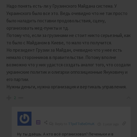
Надо понять есть-ли у Грузинского Майдана система. У
Украинского было все это. Ведь очевидно что не так просто
было наладить поставки продовольствия, сцену,
организовать мед-пункты и тд.
Потому что, если за грузинами не стоит никто серьезный, как
то было с Майданом в Киеве, то мало что получится.
Но президент Грузии за Майдан, очевидно что у нее есть
немало сторонников в правительстве. Потому вполне
возможно что у них удастся создать аналог того, что создали
украинские политик и олигархи оппозиционные Януковичу и
его партии.
Нужны деньги, нужна организация и вертикаль управления.
2
Reply to
TTpoTToBeDHuK
1 year ago
Ну ты даёшь. А кто всё организовал? Печеньки и в