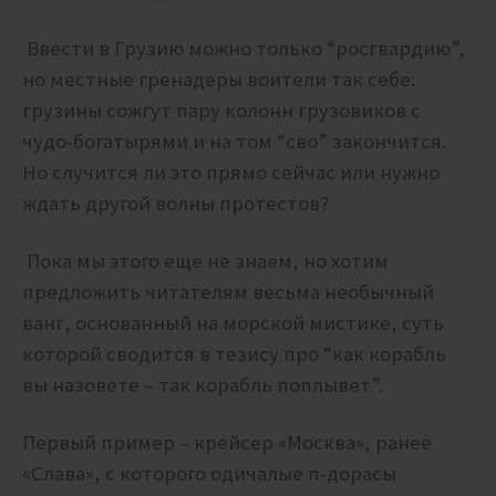
Ввести в Грузию можно только “росгвардию”,
но местные гренадеры воители так себе:
грузины сожгут пару колонн грузовиков с
чудо-богатырями и на том “сво” закончится.
Но случится ли это прямо сейчас или нужно
ждать другой волны протестов?
Пока мы этого еще не знаем, но хотим
предложить читателям весьма необычный
ванг, основанный на морской мистике, суть
которой сводится в тезису про “как корабль
вы назовете – так корабль поплывет”.
Первый пример – крейсер «Москва», ранее
«Слава», с которого одичалые п-дорасы