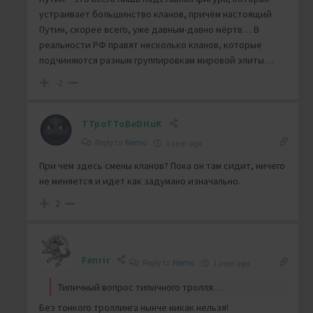
устраивает большинство кланов, причём настоящий
Путин, скорее всего, уже давным-давно мёртв… В
реальности РФ правят несколько кланов, которые
подчиняются разным группировкам мировой элиты…
-2
TTpoTToBeDHuK
Reply to
Nemo
1 year ago
При чем здесь смены кланов? Пока он там сидит, ничего
не меняется и идет как задумано изначально.
2
Fenrir
Reply to
Nemo
1 year ago
Типичный вопрос типичного тролля…
Без тонкого троллинга нынче никак нельзя!