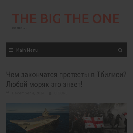
Skip
to
THE BIG THE ONE
content
come…
Main Menu
Чем закончатся протесты в Тбилиси?
Любой моряк это знает!
December 4, 2024
BIGONE