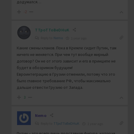
додумался…
-2
TTpoTToBeDHuK
Reply to
Nemo
1 year ago
Какие смены кланов. Пока в Кремле сидит Путин, там
ничего не меняется. При чем тут вообще мирный
договор? Он не от этого зависит и его в принципе не
будет в обозримом будущем!
Евроинтеграцию в Грузии отменили, потому что это
было главное требование РФ, чтобы максимально
дальше отвести Грузию от Запада.
3
Nemo
Reply to
TTpoTToBeDHuK
1 year ago
Путин – это всего лишь подставная фигура, которая