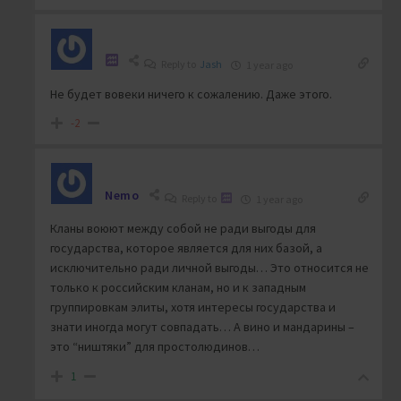
Reply to
Jash
1 year ago
Не будет вовеки ничего к сожалению. Даже этого.
-2
Nemo
Reply to
1 year ago
Кланы воюют между собой не ради выгоды для
государства, которое является для них базой, а
исключительно ради личной выгоды… Это относится не
только к российским кланам, но и к западным
группировкам элиты, хотя интересы государства и
знати иногда могут совпадать… А вино и мандарины –
это “ништяки” для простолюдинов…
1