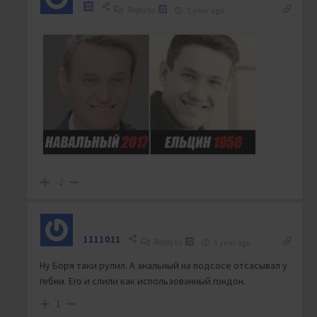
Reply to
1 year ago
-2
1111011
Reply to
1 year ago
Ну Боря таки рулил. А анальный на подсосе отсасывал у
гебни. Его и слили как использованный гондон.
1