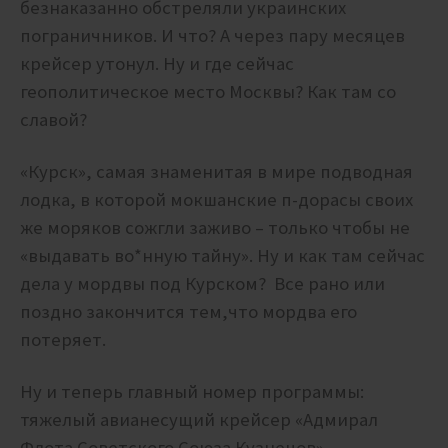
безнаказанно обстреляли украинских
пограничников. И что? А через пару месяцев
крейсер утонул. Ну и где сейчас
геополитическое место Москвы? Как там со
славой?
«Курск», самая знаменитая в мире подводная
лодка, в которой мокшанские п-дорасы своих
же моряков сожгли заживо – только чтобы не
«выдавать во*нную тайну». Ну и как там сейчас
дела у мордвы под Курском? Все рано или
поздно закончится тем,что мордва его
потеряет.
Ну и теперь главный номер программы:
тяжелый авианесущий крейсер «Адмирал
Флота Советского Союза Кузнецов».