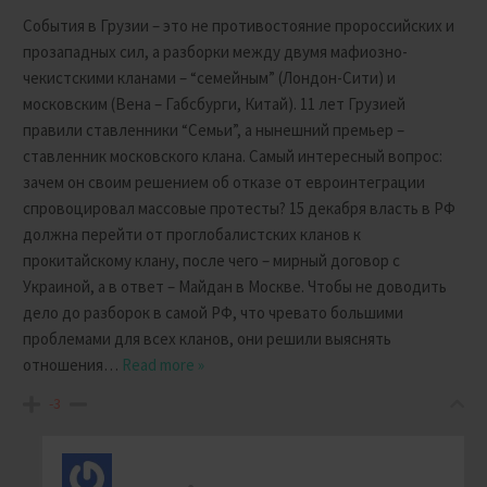
События в Грузии – это не противостояние пророссийских и
прозападных сил, а разборки между двумя мафиозно-
чекистскими кланами – “семейным” (Лондон-Сити) и
московским (Вена – Габсбурги, Китай). 11 лет Грузией
правили ставленники “Семьи”, а нынешний премьер –
ставленник московского клана. Самый интересный вопрос:
зачем он своим решением об отказе от евроинтеграции
спровоцировал массовые протесты? 15 декабря власть в РФ
должна перейти от проглобалистских кланов к
прокитайскому клану, после чего – мирный договор с
Украиной, а в ответ – Майдан в Москве. Чтобы не доводить
дело до разборок в самой РФ, что чревато большими
проблемами для всех кланов, они решили выяснять
отношения
…
Read more »
-3