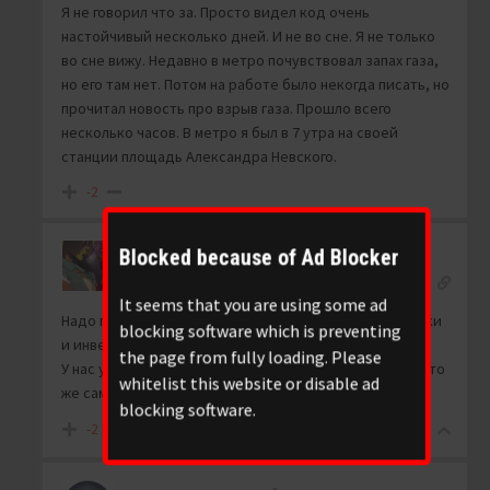
Я не говорил что за. Просто видел код очень
настойчивый несколько дней. И не во сне. Я не только
во сне вижу. Недавно в метро почувствовал запах газа,
но его там нет. Потом на работе было некогда писать, но
прочитал новость про взрыв газа. Прошло всего
несколько часов. В метро я был в 7 утра на своей
станции площадь Александра Невского.
-2
Blocked because of Ad Blocker
Bis
Reply to
TTpoTToBeDHuK
1 year ago
It seems that you are using some ad
Надо понять что у грузинского майдана есть заказчики
blocking software which is preventing
и инвесторы.
the page from fully loading. Please
У нас уже майданутые довели страну в Грузии будет то
whitelist this website or disable ad
же самое если народ не одумается.
blocking software.
-2