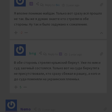
Reply to
Bis
1 year ago
Я вполне понимаю майдан. Только вот сразу всё прошло
не так. Вы же я думаю знаете кто стрелял в обе
стороны. Ну так и было задумано к сожалению.
-2
brig
Reply to
1 year ago
В обе стороніь стрелял кріьмский беркут. Уже по ним и
суд заочніьй состоялся. Только вот на суде беркутята
не присутствовали, кто сразу сбежал в рашку, а кого и
до суда поменяли на украинских пленніьх.
5
Nemo
1 year ago