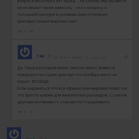
вопроса несколько лет назад… Но сейчас ему бы никто
не позволил такое написать – это к вопросу о
тотальной цензуре в условиях ожесточённого
противостояния мировых элит…
0
TR6
Reply to
Nemo
1 year ago
Да. Таких раскладов много, многие лежат прямо на
поверхности и один хрен про это вообще никто не
пишет. ВООБЩЕ.
Если задуматься что вся официозная мировая повестка
это просто ширма для межэлитных раскладов, с совсем
другими мотивами то становится страшновато.
0