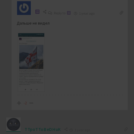
Reply to
1 year ago
Дальше не видел
-2
TTpoTToBeDHuK
1 year ago