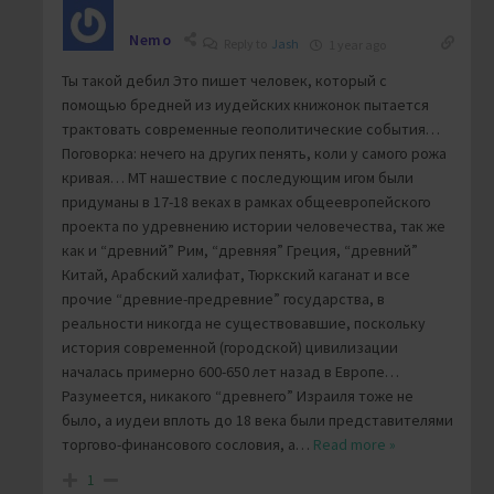
Nemo
Reply to
Jash
1 year ago
Ты такой дебил Это пишет человек, который с
помощью бредней из иудейских книжонок пытается
трактовать современные геополитические события…
Поговорка: нечего на других пенять, коли у самого рожа
кривая… МТ нашествие с последующим игом были
придуманы в 17-18 веках в рамках общеевропейского
проекта по удревнению истории человечества, так же
как и “древний” Рим, “древняя” Греция, “древний”
Китай, Арабский халифат, Тюркский каганат и все
прочие “древние-предревние” государства, в
реальности никогда не существовавшие, поскольку
история современной (городской) цивилизации
началась примерно 600-650 лет назад в Европе…
Разумеется, никакого “древнего” Израиля тоже не
было, а иудеи вплоть до 18 века были представителями
торгово-финансового сословия, а
…
Read more »
1