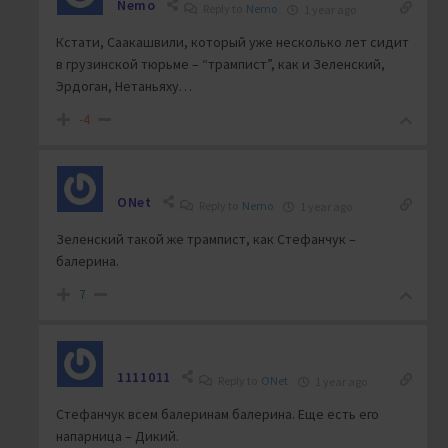
Nemo
Reply to
Nemo
1 year ago
Кстати, Саакашвили, который уже несколько лет сидит
в грузинской тюрьме – “трампист”, как и Зеленский,
Эрдоган, Нетаньяху…
-4
ONet
Reply to
Nemo
1 year ago
Зеленский такой же трампист, как Стефанчук –
балерина.
7
1111011
Reply to
ONet
1 year ago
Стефанчук всем балеринам балерина. Еще есть его
напарница – Дикий.