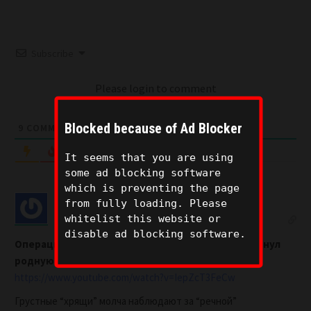
Subscribe
Please login to comment
Blocked because of Ad Blocker
9
COMMENTS
Oldest
It seems that you are using
some ad blocking software
which is preventing the page
from fully loading. Please
whitelist this website or
Justin
2 years ago
disable ad blocking software.
Операция “Тузла” для Кремля: Пекин изящно нагнул
родную говень на целую реку
https://www.youtube.com/watch?v=IepZcT3FeCw
Грустные “хрящи” молча наблюдают за “речной”