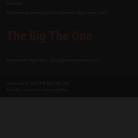
Солнце
Насколько выгодно Increaserev партнерство?
The Big The One
Advertiser inquries –
Sales@increaserev.com
Copyright © 2026
THE BIG THE ONE
.
Proudly powered by
Increase Rev
.