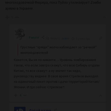
многоходовочкой Фюрера, пока Пуйло утилизирует Zомби
армию в Украине.
0
Fenrir
Reply to
Justin
2 years ago
Грустные “хрящи” молча наблюдают за “речной”
многоходовочкой
Кажется, Вы не по нимаете… Уровень зомбирования
таков, что если завтра скажут, что всю Сибирь отдали
Китаю, то все скажут: а ну значит так надо,
руководству виднее. В своё время Стрелков выходил
на одиночный пикет против сдачи территорий Китаю/
Японии. И где сейчас Стрелков?!
4
Долой хазар