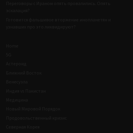
Переговоры с Ираном опять провалились. Опять
эскалация?
Готовится фальшивое вторжение инопланетян и
узнавших про это ликвидируют?
Home
5G
Астероид
Ближний Восток
Венесуэла
Индия vs Пакистан
Медицина
Новый Мировой Порядок
Продовольственный кризис
Северная Корея