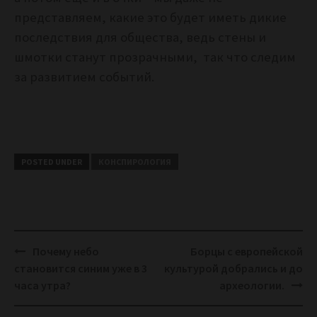
представляем, какие это будет иметь дикие
последствия для общества, ведь стены и
шмотки станут прозрачными, так что следим
за развитием событий.
POSTED UNDER
КОНСПИРОЛОГИЯ
Post
Почему небо
Борцы с европейской
navigation
становится синим уже в 3
культурой добрались и до
часа утра?
археологии.