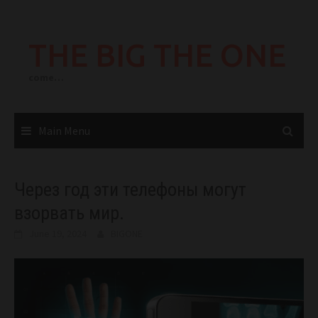
Skip
to
THE BIG THE ONE
content
come…
Main Menu
Через год эти телефоны могут
взорвать мир.
June 19, 2024
BIGONE