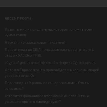
RECENT POSTS
Ну вот в мир и пришла чума, которая положит всем
чумам конец.
Неужели началась новая пандемия?!
Правительство США приказало пастырям готовить
стадо к РАСКРЫТИЮ.
«Судный день» отменяется ибо грядет «Судная ночь».
Летом в Европе что-то произойдет и миллионы людей
устремятся на Юг.
Переговоры с Ираном опять провалились. Опять
эскалация?
Готовится фальшивое вторжение инопланетян и
узнавших про это ликвидируют?