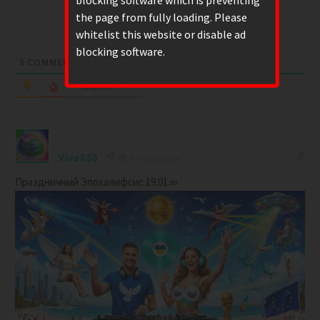
blocking software which is preventing
the page from fully loading. Please
Please login to comment
whitelist this website or disable ad
blocking software.
3
COMMENTS
Oldest
Viva888
6 months ago
Праздничный Эпохалифсис 19.01.
∞