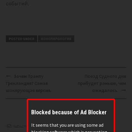
событий.
POSTED UNDER
КОНСПИРОЛОГИЯ
Post
Зачем Трампу
Поезд Судного дня
navigation
Гренландия? Самая
прибудет раньше, чем
шокирующая версия.
ожидалось.
Blocked because of Ad Blocker
It seems that you are using some ad
Subscribe