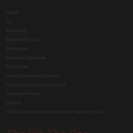
Home
5G
Астероид
Ближний Восток
Венесуэла
Индия vs Пакистан
Медицина
Новый Мировой Порядок
Продовольственный кризис
Северная Корея
Солнце
Насколько выгодно Increaserev партнерство?