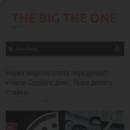
Skip
to
THE BIG THE ONE
content
come…
Main Menu
Через неделю опять передвинут
«Часы Судного дня». Пора делать
ставки.
January 19, 2026
BIGONE