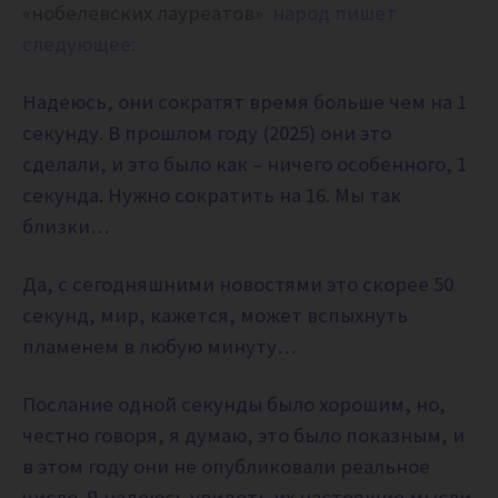
«нобелевских лауреатов»
народ пишет
следующее:
Надеюсь, они сократят время больше чем на 1
секунду. В прошлом году (2025) они это
сделали, и это было как – ничего особенного, 1
секунда. Нужно сократить на 16. Мы так
близки…
Да, с сегодняшними новостями это скорее 50
секунд, мир, кажется, может вспыхнуть
пламенем в любую минуту…
Послание одной секунды было хорошим, но,
честно говоря, я думаю, это было показным, и
в этом году они не опубликовали реальное
число. Я надеюсь увидеть их настоящие мысли.