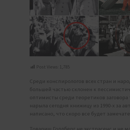
Post Views:
1,785
Среди конспирологов всех стран и нар
большей частью склонен к пессимистич
оптимисты среди теоретиков заговора т
нарыла сегодня книжицу из 1990-х за ав
написано, что скоро все будет замечат
Товарищ Голдберг не экстрасенс и не ма