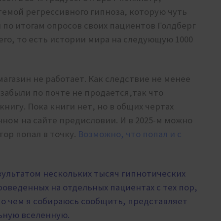
 темой регрессивного гипноза, которую чуть
 по итогам опросов своих пациентов Голдберг
его, то есть истории мира на следующую 1000
магазин не работает. Как следствие не менее
забыли по почте не продается,так что
книгу. Пока книги нет, но в общих чертах
ном на сайте предисловии. И в 2025-м можно
ор попал в точку.
Возможно, что попал и с
зультатом нескольких тысяч гипнотических
оведенных на отдельных пациентах с тех пор,
о, о чем я собираюсь сообщить, представляет
льную вселенную.