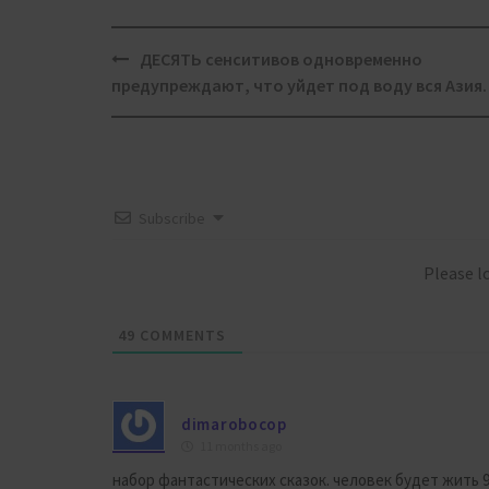
Post
ДЕСЯТЬ сенситивов одновременно
navigation
предупреждают, что уйдет под воду вся Азия.
Subscribe
Please 
49
COMMENTS
dimarobocop
11 months ago
набор фантастических сказок. человек будет жить 