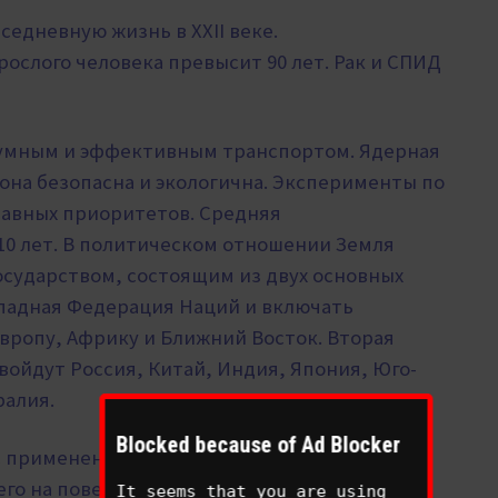
седневную жизнь в XXII веке.
ослого человека превысит 90 лет. Рак и СПИД
сшумным и эффективным транспортом. Ядерная
она безопасна и экологична. Эксперименты по
лавных приоритетов.
Средняя
0 лет. В политическом отношении Земля
сударством, состоящим из двух основных
Западная Федерация Наций и включать
ропу, Африку и Ближний Восток. Вторая
войдут Россия, Китай, Индия, Япония, Юго-
ралия.
Blocked because of Ad Blocker
с применением оружия на основе холодного
его на поверхности Земли произойдут
It seems that you are using