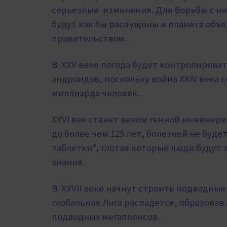
серьезные изменения. Для борьбы с н
будут как бы распущены и планета об
правительством.
В XXV веке погода будет контролироват
андроидов, поскольку война XXIV века 
миллиарда человек.
XXVI век станет веком генной инженер
до более чем 125 лет, болезней не буд
таблетки”, глотая которые люди будут 
знания.
В XXVII веке начнут строить подводные 
глобальная Лига распадется, образова
подводных мегаполисов.