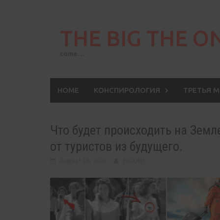
Skip
to
THE BIG THE O
content
come…
HOME
КОНСПИРОЛОГИЯ
ТРЕТЬЯ 
Что будет происходить на Зем
от туристов из будущего.
August 13, 2025
BIGONE