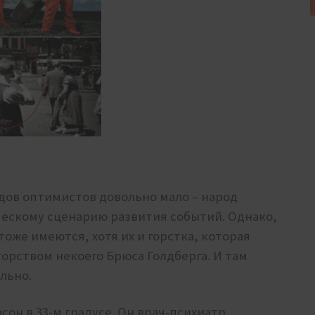
одов оптимистов довольно мало – народ
ескому сценарию развития событий. Однако,
оже имеются, хотя их и горстка, которая
торством некоего Брюса Голдберга. И там
ельно.
сон в 33-м градусе. Он врач-психиатр,