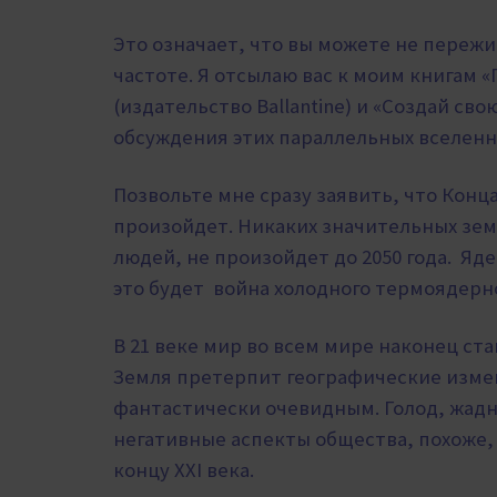
Это означает, что вы можете не пережи
частоте. Я отсылаю вас к моим книгам
(издательство Ballantine) и «Создай св
обсуждения этих параллельных вселенн
Позвольте мне сразу заявить, что Конца 
произойдет. Никаких значительных зем
людей, не произойдет до 2050 года. Яде
это будет война холодного термоядерно
В 21 веке мир во всем мире наконец ст
Земля претерпит географические изме
фантастически очевидным. Голод, жадн
негативные аспекты общества, похоже,
концу XXI века.