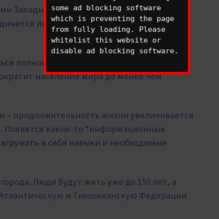
some ad blocking software
ими Западная Федерация и Восточный Альянс
which is preventing the page
ъединится под единым мировым
from fully loading. Please
whitelist this website or
disable ad blocking software.
ься полностью и будет очень много
сократит население мира до менее чем
ии – продолжительность жизни увеличивается
ет. Появятся какие-то “информационные
загружать в себя навыки и необходимые
города. Люди будут жить уже до 150 лет, а
в Атлантическую и Тихоокеанскую Федерации