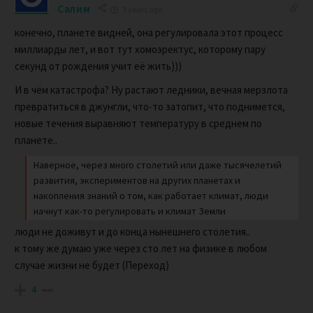
Салим
3 years ago
конечно, планете видней, она регулировала этот процесс
миллиарды лет, и вот тут хомоэректус, которому пару
секунд от рождения учит её жить)))
И в чём катастрофа? Ну растают ледники, вечная мерзлота
превратиться в джунгли, что-то затопит, что поднимется,
новые течения выравняют температуру в среднем по
планете..
Наверное, через много столетий или даже тысячелетий
развития, экспериментов на других планетах и
накопления знаний о том, как работает климат, люди
начнут как-то регулировать и климат Земли
люди не доживут и до конца нынешнего столетия..
к тому же думаю уже через сто лет на физике в любом
случае жизни не будет (Переход)
4