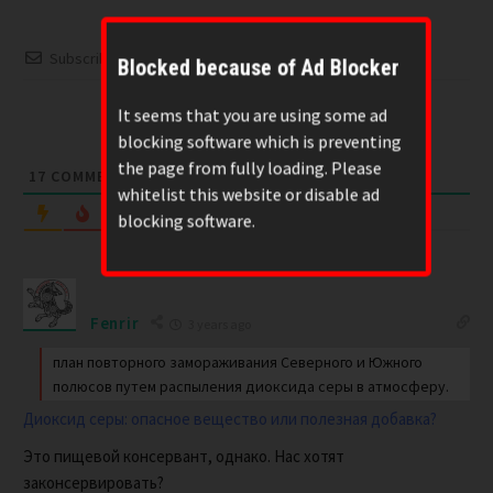
Subscribe
Blocked because of Ad Blocker
Please login to comment
It seems that you are using some ad
blocking software which is preventing
the page from fully loading. Please
17
COMMENTS
whitelist this website or disable ad
Oldest
blocking software.
Fenrir
3 years ago
план повторного замораживания Северного и Южного
полюсов путем распыления диоксида серы в атмосферу.
Диоксид серы: опасное вещество или полезная добавка?
Это пищевой консервант, однако. Нас хотят
законсервировать?