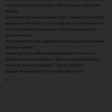
тоже надо пить как отче наш. + Манипуляции с кайенским
перцем.
Диета мучительная но реально лечит, а химиотерапия убьёт
вашу жену, тем более, что тело евреев спроектировано по
не человеческим технологиям, а значит шансов выжить
практически нет.
Могу провести более подробную консультацию за скромное
вознаграждение.”
Шановний Бігон, забаньте букеда за цей пост в якому: 1.
Пропагуеться антисимітизм. 2. Даються поради які можуть
привести до смерті людини. 3. Спроба заробити
шахрайством використовуючи горе обманутого.
1