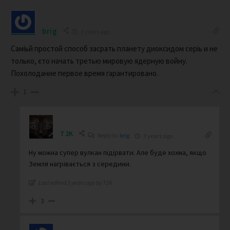
brig
3 years ago
Саміьй простой способ засрать планету диоксидом серіь и не
только, єто начать третью мировую ядерную войну.
Похолодание первое время гарантировано.
1
T2K
Reply to
brig
3 years ago
Ну можна супер вулкан підірвати. Але буде хохма, якщо
Земля нагрівається з середини.
Last edited 3 years ago by T2K
3