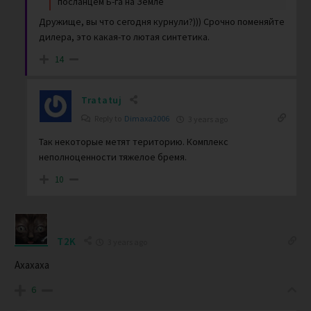
посланцем Б-га на Земле
Дружище, вы что сегодня курнули?))) Срочно поменяйте
дилера, это какая-то лютая синтетика.
14
Tratatuj
Reply to
Dimaxa2006
3 years ago
Так некоторые метят територию. Комплекс
неполноценности тяжелое бремя.
10
T2K
3 years ago
Ахахаха
6