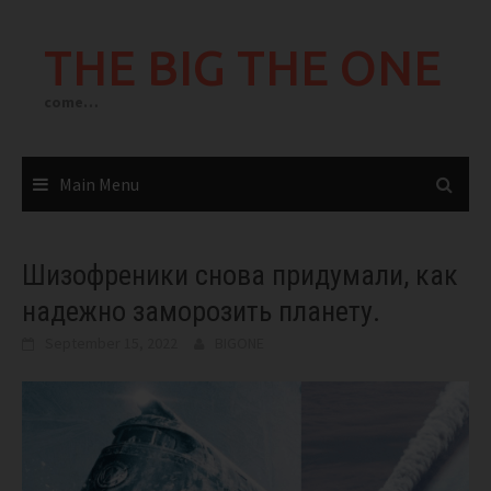
Skip
to
THE BIG THE ONE
content
come…
Main Menu
Шизофреники снова придумали, как
надежно заморозить планету.
September 15, 2022
BIGONE