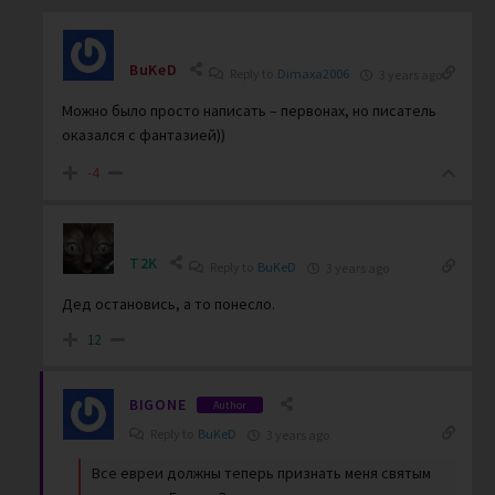
BuKeD
Reply to
Dimaxa2006
3 years ago
Можно было просто написать – первонах, но писатель
оказался с фантазией))
-4
T2K
Reply to
BuKeD
3 years ago
Дед остановись, а то понесло.
12
BIGONE
Author
Reply to
BuKeD
3 years ago
Все евреи должны теперь признать меня святым