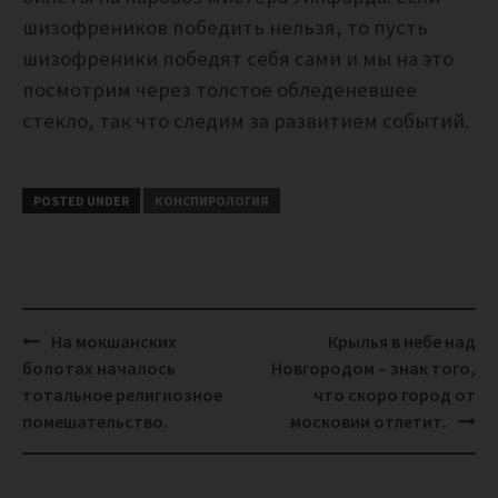
шизофреников победить нельзя, то пусть
шизофреники победят себя сами и мы на это
посмотрим через толстое обледеневшее
стекло, так что следим за развитием событий.
POSTED UNDER
КОНСПИРОЛОГИЯ
Post
На мокшанских
Крылья в небе над
navigation
болотах началось
Новгородом – знак того,
тотальное религиозное
что скоро город от
помешательство.
московии отлетит.