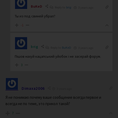
BuKeD
Reply to
brig
3 years ago
Ты из под свиней убрал?
-1
brig
Reply to
BuKeD
3 years ago
Пішов нахуй кацапський уйобок і не засерай форум.
3
Dimaxa2006
3 years ago
Я не понимаю почему ваше сообщение всегда первое и
всегда не по теме, это прикол такой?
7