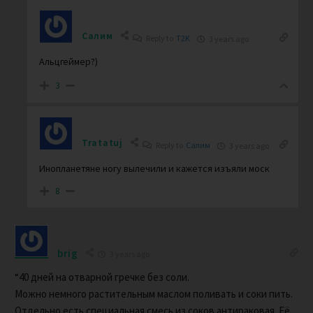
Салим
Reply to
T2K
3 years ago
Альцгеймер?)
3
Tratatuj
Reply to
Салим
3 years ago
Инопланетяне ногу вылечили и кажется изъяли моск
8
brig
3 years ago
“40 дней на отварной гречке без соли.
Можно немного растительным маслом поливать и соки пить.
Отдельно есть специальная смесь из соков антираковая. Её