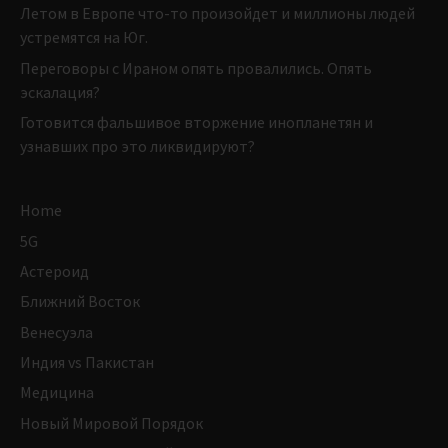
Летом в Европе что-то произойдет и миллионы людей
устремятся на Юг.
Переговоры с Ираном опять провалились. Опять
эскалация?
Готовится фальшивое вторжение инопланетян и
узнавших про это ликвидируют?
Home
5G
Астероид
Ближний Восток
Венесуэла
Индия vs Пакистан
Медицина
Новый Мировой Порядок